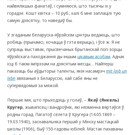
найвялікшых фанатаў, і сумняюся, што тысячы іх у
горадзе. Кошт квітка – 10 руб.; калі б мне заплацілі тую
самую дзясятку, то наведаў бы.
У згаданым беларуска-яўрэйскім цэнтры ведаюць, што
робяць (прынамсі, хочацца ў гэта верыць), і ўсё ж. Я не
супраць выставак, прысвечаных брытанскай поп-зорцы
яўрэйскага паходжання ды іншым
цікавым асобам
. Аднак
ісці б такім імпрэзам на дзясятым месцы… Найперш
паказаць бы аўдыторыі таленты, якія насамрэч
mit lajb un
lebn
звязаныя з Беларуссю, хай сабе яны не
супервядомыя за мяжой.
Першае імя, што прыходзіць у голаў, –
Якаў (Янкель)
Кругер
, жывапісец і вандроўнік, які нязменна вяртаўся ў
родны горад. Пагатоў сёлета ў Кругера (14.05.1869 –
19.03.1940), заснавальніка першай у Мінску мастацкай
школы (1906), быў 150-гадовы юбілей. Мастак пахаваны