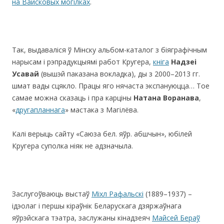
на Вайсковых могілках
.
Так, выдаваліся ў Мінску альбом-каталог з біяграфічным
нарысам і рэпрадукцыямі работ Кругера,
кніга
Надзеі
Усавай
(вышэй паказана вокладка), ды з 2000–2013 гг.
шмат вады сцякло. Працы яго нячаста экспануюцца… Тое
самае можна сказаць і пра карціны
Натана Воранава
,
«
другапланнага
» мастака з Магілёва.
Калі верыць сайту «Саюза бел. яўр. абшчын», юбілей
Кругера суполка ніяк не адзначыла.
Заслугоўваюць выстаў
Міхл Рафальскі
(1889–1937) –
ідэолаг і першы кіраўнік Беларускага дзяржаўнага
яўрэйскага тэатра, заслужаны кінадзеяч
Майсей Бераў