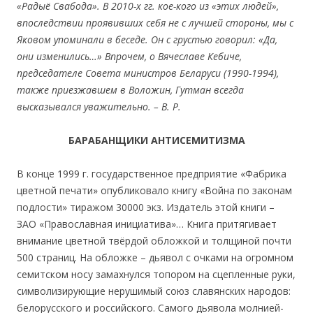
«Радыё Свабода». В 2010-х гг. кое-кого из «этих людей»,
впоследствии проявивших себя не с лучшей стороны, мы с
Яковом упоминали в беседе. Он с грустью говорил: «Да,
они изменились…» Впрочем, о Вячеславе Кебиче,
председателе Совета министров Беларуси (1990-1994),
также приезжавшем в Воложин, Гутман всегда
высказывался уважительно. – В. Р.
БАРАБАН
ЩИКИ АНТИСЕМИТИЗМА
В конце 1999 г. государственное предприятие «Фабрика
цветной печати» опубликовало книгу «Война по законам
подлости» тиражом 30000 экз. Издатель этой книги –
ЗАО «Православная инициатива»… Книга притягивает
внимание цветной твёрдой обложкой и толщиной почти
500 страниц. На обложке – дьявол с очками на огромном
семитском носу замахнулся топором на сцепленные руки,
символизирующие нерушимый союз славянских народов:
белорусского и российского. Самого дьявола молнией-