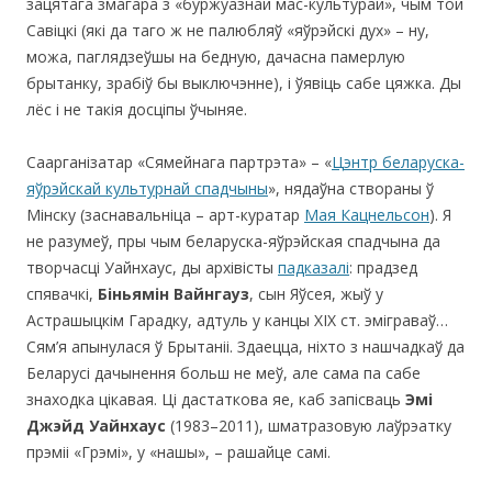
зацятага змагара з «буржуазнай мас-культурай», чым той
Савіцкі (які да таго ж не палюбляў «яўрэйскі дух» – ну,
можа, паглядзеўшы на бедную, дачасна памерлую
брытанку, зрабіў бы выключэнне), і ўявіць сабе цяжка. Ды
лёс і не такія досціпы ўчыняе.
Саарганізатар «Сямейнага партрэта» – «
Цэнтр беларуска-
яўрэйскай культурнай спадчыны
», нядаўна створаны ў
Мінску (заснавальніца – арт-куратар
Мая Кацнельсон
). Я
не разумеў, пры чым беларуска-яўрэйская спадчына да
творчасці Уайнхаус, ды архівісты
падказалі
: прадзед
спявачкі,
Біньямін
Вайнгауз
, сын Яўсея, жыў у
Астрашыцкім Гарадку, адтуль у канцы ХІХ ст. эміграваў…
Сям’я апынулася ў Брытаніі. Здаецца, ніхто з нашчадкаў да
Беларусі дачынення больш не меў, але сама па сабе
знаходка цікавая. Ці дастаткова яе, каб запісваць
Эмі
Джэйд
Уайнхаус
(1983–2011), шматразовую лаўрэатку
прэміі «Грэмі», у «нашы», – рашайце самі.