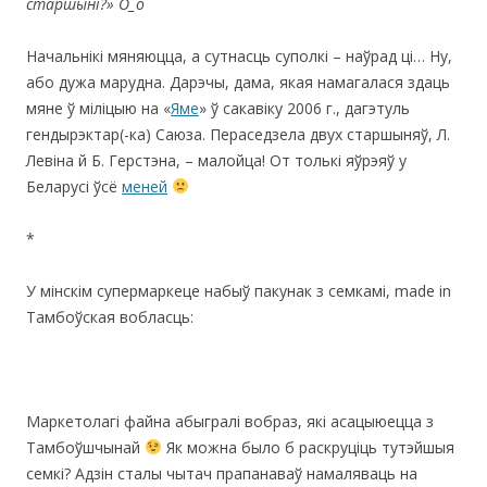
старшыні?»
O_
о
Начальнікі мяняюцца, а сутнасць суполкі – наўрад ці… Ну,
або дужа марудна. Дарэчы, дама, якая намагалася здаць
мяне ў міліцыю на «
Яме
» ў сакавіку 2006 г., дагэтуль
гендырэктар(-ка) Саюза. Пераседзела двух старшыняў, Л.
Левіна й Б. Герстэна, – малойца! От толькі яўрэяў у
Беларусі ўсё
меней
*
У мінскім супермаркеце набыў пакунак з семкамі, made in
Тамбоўская вобласць:
Маркетолагі файна абыгралі вобраз, які асацыюецца з
Тамбоўшчынай
Як можна было б раскруціць тутэйшыя
семкі? Адзін сталы чытач прапанаваў намаляваць на