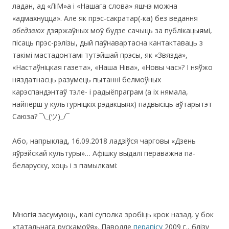
ладан, ад «ЛіМ»а і «Нашага слова» яшчэ можна
«адмахнуцца». Але як прэс-сакратар(-ка) без ведання
абедзвюх
дзяржаўных моў будзе сачыць за публікацыямі,
пісаць прэс-рэлізы, дый паўнавартасна кантактаваць з
такімі мастадонтамі тутэйшай прэсы, як «Звязда»,
«Настаўніцкая газета», «Наша Ніва», «Новы час»? І няўжо
няздатнасць разумець пытанні белмоўных
карэспандэнтаў тэле- і радыёпраграм (а іх нямала,
найперш у культурніцкіх рэдакцыях) падвысіць аўтарытэт
Саюза? ¯\_(ツ)_/¯
Або, напрыклад, 16.09.2018 ладзіўся чарговы «Дзень
яўрэйскай культуры»… Афішку выдалі пераважна па-
беларуску, хоць і з памылкамі:
Многія засумуюць, калі суполка зробіць крок назад, у бок
«татальнага рускамоўя». Паводле
перапісу
2009 г., блізу