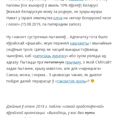
паловы ўсіх жыхароў (і амаль 10% яўрэяў) Беларусі
ўважалі беларускую мову за родную, не хухры-мухры.
Нават у Ізраілі зямляцтва
кліча
на «
вечар беларускай песні
і паэзіі
» (15.08.2019, па папярэднім запісе).
Ну і наконт сустрэчных пытанняў… Адпачатку гэта было
яўрэйскай «фішкай», якую перанялі
кашчаніты
і звычайныя
сеціўныя тролі. Цяпер яе часцей выкарыстоўваюць
чыноўнікі, каб «
запусціць дурачку
» або зусім ухіліцца ад
адказу. Пытацца пра
патаемную
прычыну
, з якой СМІ/сайт
задае пытанне, крыху мавэтон, але для «чарніцкага»
Саюза, можа, і норма… З цікавасцю чакаю, як дыялог
пойдзе далей: перарасце ў «
такідатую дуэль
»?
Дзейныя ў ліпені 2019 г. паблікі «самай прадстаўнічай»
яўрэйскай арганізацыі. «Выходзіць, у вас два
мужы