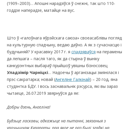
(1909–2003)… Апошні нарадзіўся ў снежні, так што 110-
годдзе наперадзе, матайце на вус.
Што ў «галоўнага яўрэйскага саюза» своеасаблівы погляд
на культурную спадчыну, ведаю даўно. А як з сучаснасцю і
будучыняй? У красавіку 2017 г. я
спадзяваўся
на перамены
да лепшага – пасля таго, як да стырна ў выніку
канкурэнтных выбараў прыйшоў увішны бізнэсовец
Уладзімір Чарніцкі
… Надоечы ў арганізацыі змянілася і
прэс-сакратарка; новай (
Ангеліне Галкінай
) – 20 год, яна
студэнтка БДУ. І вось заснавальнік рэсурса, які вы зараз
чытаеце, 26.07.2019 звярнуўся да яе:
Добры дзень, Ангеліна!
Будзьце ласкавы, адкажыце на пытанні, звязаныя з
урочышчам Курапаты, пра якое не раз былі згадкі на