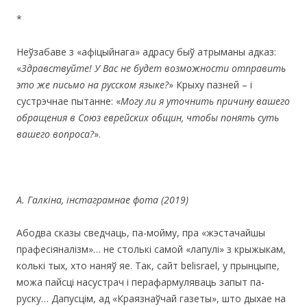
*
Неўзабаве з «афіцыйнага» адрасу быў атрыманы адказ:
«
Здравствуйте! У Вас не будет возможности отправить
это же письмо на русском языке?
» Крыху пазней – і
сустрэчнае пытанне: «
Могу ли я уточнить причину вашего
обращения в Союз еврейских общин, чтобы понять суть
вашего вопроса?
».
А. Галкіна, інстаграмнае фота (2019)
Абодва сказы сведчаць, па-мойму, пра «жэстачайшы
прафесіяналізм»… не столькі самой «лапулі» з крыжыкам,
колькі тых, хто наняў яе. Так, сайт belisrael, у прынцыпе,
можа пайсці насустрач і перафармуляваць запыт па-
руску… Дапусцім, ад «Краязнаўчай газеты», што дыхае на