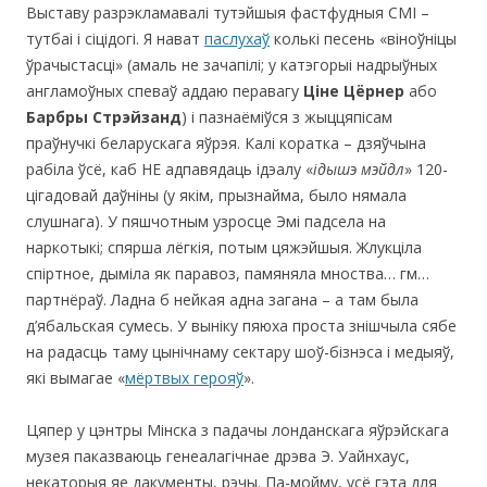
Выставу разрэкламавалі тутэйшыя фастфудныя СМІ –
тутбаі і сіцідогі. Я нават
паслухаў
колькі песень «віноўніцы
ўрачыстасці» (амаль не зачапілі; у катэгорыі надрыўных
англамоўных спеваў аддаю перавагу
Ціне Цёрнер
або
Барбры Стрэйзанд
) і пазнаёміўся з жыццяпісам
праўнучкі беларускага яўрэя. Калі коратка – дзяўчына
рабіла ўсё, каб НЕ адпавядаць ідэалу «
ідышэ мэйдл
» 120-
цігадовай даўніны (у якім, прызнайма, было нямала
слушнага). У пяшчотным узросце Эмі падсела на
наркотыкі; спярша лёгкія, потым цяжэйшыя. Жлукціла
спіртное, дыміла як паравоз, памяняла мноства… гм…
партнёраў. Ладна б нейкая адна загана – а там была
д’ябальская сумесь. У выніку пяюха проста знішчыла сябе
на радасць таму цынічнаму сектару шоў-бізнэса і медыяў,
які вымагае «
мёртвых герояў
».
Цяпер у цэнтры Мінска з падачы лонданскага яўрэйскага
музея паказваюць генеалагічнае дрэва Э. Уайнхаус,
некаторыя яе дакументы, рэчы. Па-мойму, усё гэта для