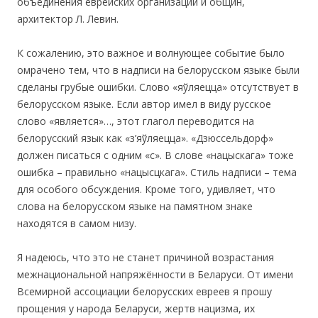
объединения еврейских организаций и общин,
архитектор Л. Левин.
К сожалению, это важное и волнующее событие было
омрачено тем, что в надписи на белорусском языке были
сделаны грубые ошибки. Слово «яўляецца» отсутствует в
белорусском языке. Если автор имел в виду русское
слово «является»…, этот глагол переводится на
белорусский язык как «з’яўляецца». «Дзюссельдорф»
должен писаться с одним «с». В слове «нацыскага» тоже
ошибка – правильно «нацысцкага». Стиль надписи – тема
для особого обсуждения. Кроме того, удивляет, что
слова на белорусском языке на памятном знаке
находятся в самом низу.
Я надеюсь, что это не станет причиной возрастания
межнациональной напряжённости в Беларуси. От имени
Всемирной ассоциации белорусских евреев я прошу
прощения у народа Беларуси, жертв нацизма, их