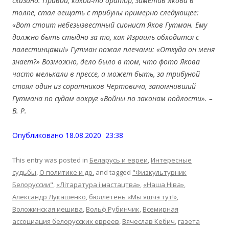
сказано. Правда, какой-то оратор, заметив Якова в
толпе, стал вещать с трибуны примерно следующее:
«Вот стоит небезызвестный сионист Яков Гутман. Ему
должно быть стыдно за то, как Израиль обходится с
палестинцами!» Гутман пожал плечами: «Откуда он меня
знает?» Возможно, дело было в том, что фото Якова
часто мелькали в прессе, а может быть, за трибуной
стоял один из соратников Чертовича, запомнивший
Гутмана по судам вокруг «Войны по законам подлости». –
В. Р.
Опубликовано 18.08.2020 23:38
This entry was posted in
Беларусь и евреи
,
Интересные
судьбы
,
О политике и др.
and tagged
"Физкультурник
Белоруссии"
,
«Літаратура і мастацтва»
,
«Наша Ніва»
,
Александр Лукашенко
,
бюллетень «Мы яшчэ тут!»
,
Воложинская иешива
,
Вольф Рубинчик
,
Всемирная
ассоциация белорусских евреев
,
Вячеслав Кебич
,
газета