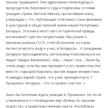
письма трудящихся. Они адресованы генпрокурору и
председателю Верховного суда и подписаны сотнями
граждан страны. Жители Минска, прочитавшие книгу,
утверждают, что «публикация этой книги стала явлением
в культурной и общественной жизни нашей Республики
Беларусь. Эта книга несёт свет исторической правды,
воспитывает чувство патриотизма. Мы узнали о
причинах развала СССР, о пятой колонне, которая
пытается мутить воду и у нас, в Беларуси»… К гражданам
Беларуси присоединилась жительница Комсомольска-на-
Амуре Тамара Филиппенко. «Мы, – пишет она, – были бы
очень рады, если бы наш президент и его правительство
вместе с народом боролись против жидов ненавистных…
Я завидую вашей стране, что у вас президентом А. Г.
Лукашенко. Беларусь – это островок счастья…»
Было бы логичным ждать реакции А. Лукашенко. Но он не
отмежевался от посвящения ему «Войны по законам
подлости», а правительственная газета «Рэспубліка»