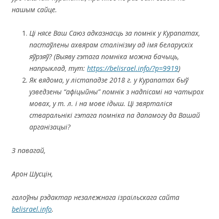
нашым сайце.
Ці нясе Ваш Саюз адказнасць за помнік у Курапатах,
пастаўлены ахвярам сталінізму ад імя беларускіх
яўрэяў? (Выяву гэтага помніка можна бачыць,
напрыклад, тут:
https://belisrael.info/?p=9919
)
Як вядома, у лістападзе 2018 г. у Курапатах быў
узведзены “афіцыйны” помнік з надпісамі на чатырох
мовах, у т. л. і на мове ідыш. Ці звярталіся
стваральнікі гэтага помніка па дапамогу да Вашай
арганізацыі?
З павагай,
Арон Шусцін,
галоўны рэдактар незалежнага ізраільскага сайта
belisrael.info
.