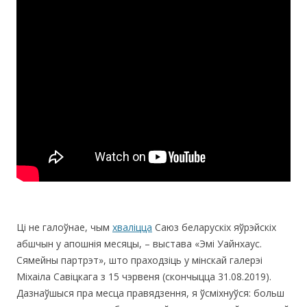
Ці не галоўнае, чым
хваліцца
Саюз беларускіх яўрэйскіх
абшчын у апошнія месяцы, – выстава «Эмі Уайнхаус.
Сямейны партрэт», што праходзіць у мінскай галерэі
Міхаіла Савіцкага з 15 чэрвеня (скончыцца 31.08.2019).
Дазнаўшыся пра месца правядзення, я ўсміхнуўся: больш