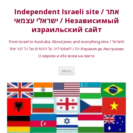
Independent Israeli site / אתר
ישראלי עצמאי / Независимый
израильский сайт
From Israel to Australia. About Jews and everything else / מישראל
לאוסטרליה. על היהודים ועל כל דבר אחר / От Израиля до Австралии.
О евреях и обо всем на свете
Skip
Menu
to
content