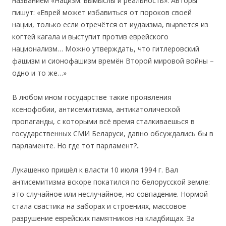
названием «Нацизм: вымыслы и реальность». Авторы
пишут: «Еврей может избавиться от пороков своей
нации, только если отречётся от иудаизма, вырвется из
когтей кагала и выступит против еврейского
национализм… Можно утверждать, что гитлеровский
фашизм и сионофашизм времён Второй мировой войны –
одно и то же…»
В любом ином государстве такие проявления
ксенофобии, антисемитизма, антикатолической
пропаганды, с которыми всё время сталкиваешься в
государственных СМИ Беларуси, давно обсуждались бы в
парламенте. Но где тот парламент?..
Лукашенко пришёл к власти 10 июля 1994 г. Вал
антисемитизма вскоре покатился по белорусской земле:
это случайное или неслучайное, но совпадение. Нормой
стала свастика на заборах и строениях, массовое
разрушение еврейских памятников на кладбищах. За