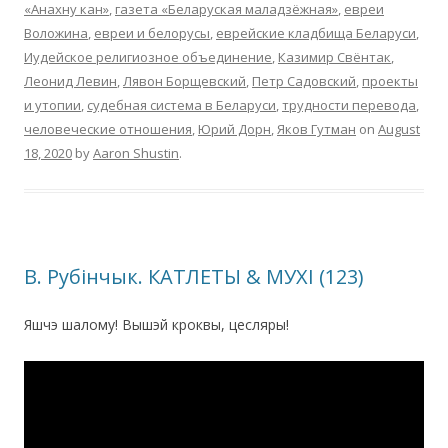
«Анахну кан»
,
газета «Беларуская маладзёжная»
,
евреи
Воложина
,
евреи и белорусы
,
еврейские кладбища Беларуси
,
Иудейское религиозное объединение
,
Казимир Свёнтак
,
Леонид Левин
,
Лявон Борщевский
,
Петр Садовский
,
проекты
и утопии
,
судебная система в Беларуси
,
трудности перевода
,
человеческие отношения
,
Юрий Дорн
,
Яков Гутман
on
August
18, 2020
by
Aaron Shustin
.
В. Рубінчык. КАТЛЕТЫ & МУХІ (123)
Яшчэ шалому! Вышэй кроквы, цесляры!