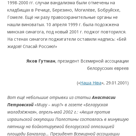
1998-2000 гг. случаи вандализма были отмечены на
кладбищах в Речице, Березино, Могилёве, Бобруйске,
Гомеле. Ещё ни разу правоохранительные органы не
нашли виноватых. 10 апреля 1999 г. была подожжена
минская синагога, под новый 2001 г. поджог повторился.
На стенах синагоги поджигатели оставили надпись: «Бей
жидов! Спасай Россию!»
Яков Гутман
, президент Всемирной ассоциации
белорусских евреев
(«
Наша Ніва
», 29.01.2001)
Вот ещё небольшие отрывки из статьи
Анастасии
Петровской
«Миру – мир?» в газете «Беларуская
маладзёжная», апрель-май 2002 г.: «Акция против
израильской оккупации Палестины состоялась в минувшую
пятницу на бойкотируемой белорусской оппозицией
площади Бангалор… Президент Всемирной ассоциации