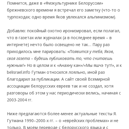
Помнится, даже в «Физкультурнике Белоруссии»
брежневского времени я встречал его заметку (что-то о
турпоходах; одно время Яков увлекался альпинизмом).
Добавлю: покойный охотно иронизировал, если полагал,
что в газетах или журналах (а в последнее время – в
интернете) нечто было освещено не так… Пару раз
приходилось мне парировать: «
Появится у тебя, Яков,
своя газета – будешь публиковать то, что считаешь
нужным!
» Но в целом и к «Анахну кан»/«Мы яшчэ тут!», и к
belisrael.info Гутман относился лояльно, иной раз
благодарил за публикации. А сайт своей Всемирной
ассоциации белорусских евреев так и не создал, хотя
разговоры об этом у нас периодически велись, начиная с
2003-2004 гг.
Ниже предлагаются более-менее актуальные тексты Я.
Гутмана 1990–2000-х гг. – о «еврейских проблемах» и не
только. В моём переводе с белорусского языка и с