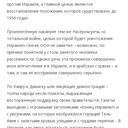
против Израиля, а главной целью является
восстановление положения, которое существовало до
1956 года».
Произнесённую накануне тем же Насером речь «о
тотальной войне, целью которой будет уничтожение
Израиля» генсек ООН не заметил – возможно, по
причине понятной у столь занятого человека
рассеянности. Однако речь эта произвела совершенно
иное впечатление и в Израиле, и в арабских странах – и
там, и там её восприняли совершенно серьёзно.
По Каиру и Дамаску шли ликующие демонстрации –
толпы народа несли плакаты, выражающие
восторженную поддержку своих правительств. Газеты
выходили с огромными заголовками «Конец Израилю!» и
с рисунками, на которых изображался горящий Тель-
Авив с залитыми кровью улицами и с грудами черепов… В
Израиле, как легко догадаться, настроение было