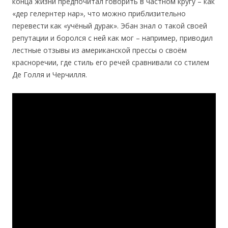
конца жизни предпочитал говорить в частном кругу – как
«дер гелернтер нар», что можно приблизительно
перевести как «учёный дурак». Эбан знал о такой своей
репутации и боролся с ней как мог – например, приводил
лестные отзывы из американской прессы о своём
красноречии, где стиль его речей сравнивали со стилем
Де Голля и Черчилля.