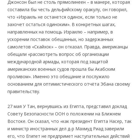
Джонсон был не столь прямолинеен – в манере, которая
составила бы честь дельфийскому оракулу, он говорил,
что «Израиль не останется одинок, если только не
захочет остаться одиноким». В конкретных шагах,
направленных на помощь Израилю – например, в
ускорении поставок обещанных, но задержанных
самолетов «Скайхок» – он отказал. Правда, американцы
обещали «рассмотреть вопрос об организации
международной армады, которая под защитой
американских военных судов прошла бы Акабским
проливом». Именно это обещание и послужило
основанием для оптимистического отчёта Эбана своему
правительству.
27 мая У Тан, вернувшись из Египта, предcтавил доклад
Совету Безопасности ООН о положении на Ближнем
Востоке. Он сказал, что «как президент Египта Насер, так
и министр иностранных дел д-р Махмуд Риад заверили
его, что Египет не предпримет наступательных действий