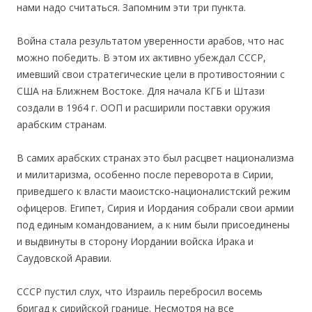
нами надо считаться. Запомним эти три пункта.
Война стала результатом уверенности арабов, что нас
можно победить. В этом их активно убеждал СССР,
имевший свои стратегические цели в противостоянии с
США на Ближнем Востоке. Для начала КГБ и Штази
создали в 1964 г. ООП и расширили поставки оружия
арабским странам.
В самих арабских странах это был расцвет национализма
и милитаризма, особенно после переворота в Сирии,
приведшего к власти маоистско-националистский режим
офицеров. Египет, Сирия и Иордания собрали свои армии
под единым командованием, а к ним были присоединены
и выдвинуты в сторону Иордании войска Ирака и
Саудовской Аравии.
СССР пустил слух, что Израиль перебросил восемь
бригад к сирийской границе. Несмотря на все