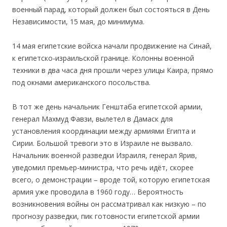
военный парад, который должен был состояться в День
Независимости, 15 мая, до минимума.
14 мая египетские войска начали продвижение на Синай,
к египетско-израильской границе. Колонны военной
техники в два часа дня прошли через улицы Каира, прямо
под окнами американского посольства.
В тот же день начальник Генштаба египетской армии,
генерал Махмуд Фавзи, вылетел в Дамаск для
установления координации между армиями Египта и
Сирии. Большой тревоги это в Израиле не вызвало.
Начальник военной разведки Израиля, генерал Ярив,
уведомил премьер-министра, что речь идёт, скорее
всего, о демонстрации – вроде той, которую египетская
армия уже проводила в 1960 году… Вероятность
возникновения войны он рассматривал как низкую – по
прогнозу разведки, пик готовности египетской армии