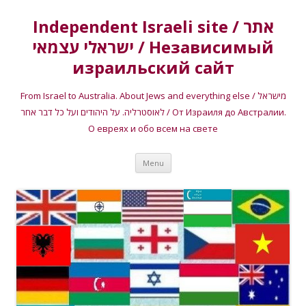
Independent Israeli site / אתר
ישראלי עצמאי / Независимый
израильский сайт
From Israel to Australia. About Jews and everything else / מישראל
לאוסטרליה. על היהודים ועל כל דבר אחר / От Израиля до Австралии.
О евреях и обо всем на свете
Skip
Menu
to
content