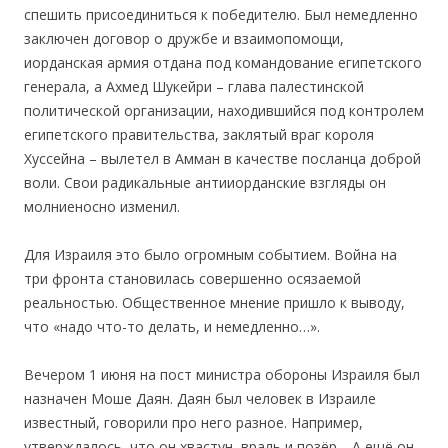
спешить присоединиться к победителю. Был немедленно
заключен договор о дружбе и взаимопомощи,
иорданскaя армия отдана под командование египетского
генерала, а Ахмед Шукейри – глава палестинской
политической организации, находившийся под контролем
египетского правительства, заклятый враг короля
Хуссейна – вылетел в Амман в качестве посланца доброй
воли. Свои радикальные антииорданские взгляды он
молниеносно изменил.
Для Израиля это было огромным событием. Война на
три фронта становилась совершенно осязаемой
реальностью. Общественное мнение пришло к выводу,
что «надо что-то делать, и немедленно…».
Вечером 1 июня на пост министра обороны Израиля был
назначен Моше Даян. Даян был человек в Израиле
известный, говорили про него разное. Например,
утверждалось, что он хвастун, враль и позёр… А ещё он