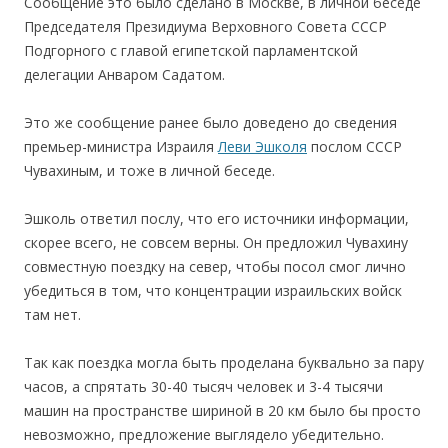
Сообщение это было сделано в Москве, в личной беседе
Председателя Президиума Верховного Совета СССР
Подгорного с главой египетской парламентской
делегации Анваром Садатом.
Этo же сообщение ранее былo доведенo до сведения
премьер-министра Израиля
Леви Эшколя
послом СССР
Чувахиным, и тоже в личной беседе.
Эшколь ответил послу, что его источники информации,
скорее всего, не совсем верны. Он предложил Чувахину
совместную поездку на север, чтобы посол смог лично
убедиться в том, что концентрации израильских войск
там нет.
Так как поездка могла быть проделана буквально за пару
часов, а спрятать 30-40 тысяч человек и 3-4 тысячи
машин на пространстве шириной в 20 км было бы просто
невозможно, предложение выглядело убедительнo.