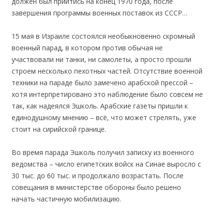
должен был прийтись на конец 1970 года, после
завершения программы военных поставок из СССР…
15 мая в Израиле состоялся необыкновенно скромный
военный парад, в котором против обычая не
участвовали ни танки, ни самолеты, a просто прошли
строем несколько пехотных частей. Отсутствие военной
техники на параде было замечено арабской прессой –
хотя интерпретировано это наблюдение было совсем нe
так, как надеялся Эшколь. Арабские газеты пришли к
единодушному мнению – всё, что может стрелять, уже
стоит на сирийской границе.
Во время парада Эшколь получил записку из военного
ведомства – число египетских войск на Синае выросло с
30 тыс. до 60 тыс. и продолжало возрастать. После
совещания в министерстве обороны было решено
начать частичную мобилизацию.