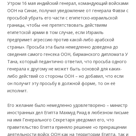
Утром 16 мая индийский генерал, командующий войсками
ООН на Синае, получил уведомление от генерала Фавзи с
просьбой убрать его части с египетско-израильской
границы, чтобы «не препятствовать действиям
египетской армии в том случае, если Израиль
предпримет агрессию против какой-либо арабской
страны». Просьба эта была немедленно доведена до
сведения самого генсека ООН, бирманского дипломата У
Тана, который педантично ответил, что просьба одного
генерала к другому не может быть основой для каких-
либо действий со стороны ООН – но добавил, что если
он получит эту просьбу в должной форме, то он её
исполнит.
Его желание было немедленно удовлетворено – министр
иностранных дел Египта Махмуд Риад в любезном письме
на имя Генерального Секретаря уведомил его, что
правительство Египта приняло решение «о прекращении
деятельности войск ООН как на территории Египта, так и