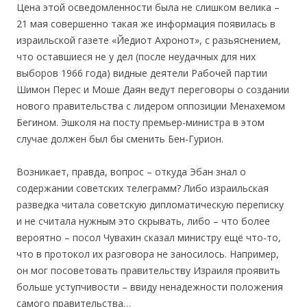
Цена этой осведомленности была не слишком велика –
21 мая совершенно такая же информация появилась в
израильской газете «Йедиот Ахронот», с разьяснением,
что оставшиеся не у дел (после неудачных для них
выборов 1966 года) видные деятели Рабочей партии
Шимон Перес и Моше Даян ведут переговоры о создании
нового правительства с лидером оппозиции Менахемом
Бегином. Эшколя на посту премьер-министра в этом
случае должен был бы сменить Бен-Гурион.
Возникает, правда, вопрос – откуда Эбан знал о
содержании советских телеграмм? Либо израильская
разведка читала советскую дипломатическую переписку
и не считала нужным это скрывать, либо – что более
вероятно – посол Чувахин сказал министру ещё что-то,
что в протокол их разговора не заносилось. Например,
он мог посоветовать правительству Израиля проявить
больше уступчивости – ввиду ненадежности положения
самого правительства…