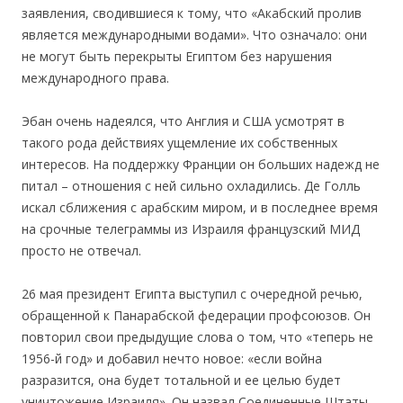
заявления, сводившиеся к тому, что «Акабский пролив
является международными водами». Что означало: они
не могут быть перекрыты Египтoм без нарушения
международного права.
Эбан очень надеялся, что Англия и США усмотрят в
такого рода действиях ущемление их собственных
интересов. На поддержку Франции он больших надежд не
питал – отношения с ней сильно охладились. Де Голль
искал сближения с арабским миром, и в последнее время
на срочные телеграммы из Израиля французский МИД
просто не отвечал.
26 мая президент Египта выступил с очередной речью,
обращенной к Панарабской федерации профсоюзов. Он
повторил свои предыдущие слова о том, что «теперь не
1956-й год» и добавил нечто новое: «если война
разразится, она будет тотальной и ее целью будет
уничтожение Израиля». Он назвал Соединенные Штаты