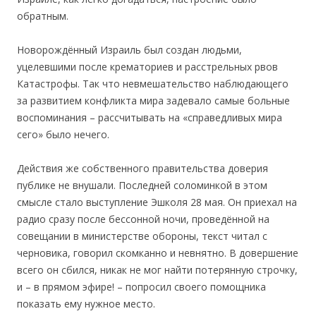
обратным.
Новорождённый Израиль был создан людьми,
уцелевшими после крематориев и расстрельных рвов
Катастрофы. Так что невмешательство наблюдающего
за развитием конфликта мира задевало самые больные
воспоминания – рассчитывать на «справедливых мира
сего» было нечего.
Действия же собственного правительства доверия
публике не внушали. Последнeй соломинкой в этом
смысле стало выступление Эшколя 28 мая. Он приехал на
радио сразу после бессонной ночи, проведённой на
совещании в министерстве обороны, текст читал с
черновика, говорил скомканно и невнятно. В довершение
всего он сбился, никак не мог найти потерянную строчку,
и – в прямом эфире! – попросил своего помощника
показать ему нужное место.