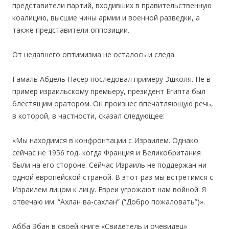
представители партий, входивших в правительственную
коалицию, высшие чины армии и военной разведки, а
также представители оппозиции.
От недавнего оптимизма не осталось и следа.
Гамаль Абдель Насер последовал примеру Эшколя. Не в
пример израильскому премьеру, президент Египта был
блестящим оратором. Он произнес впечатляющую речь,
в которой, в частности, сказал следующее:
«Мы находимся в конфронтации с Израилем. Однако
сейчас не 1956 год, когда Франция и Великобритания
были на его стороне. Сейчас Израиль не поддержан ни
одной европейской страной. В этот раз мы встретимся с
Израилем лицом к лицу. Евреи угрожают нам войной. Я
отвечаю им: “Ахлан ва-сахлан” (“Добро пожаловать”)».
Абба Эбан в своей книге «Свидетель и очевидец»