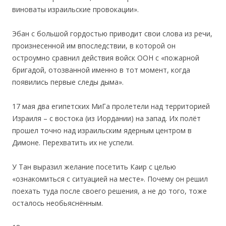
виноваты израильские провокации».
Эбан с большой гордостью приводит свои слова из речи,
произнесенной им впоследствии, в которой он
остроумно сравнил действия войск ООН c «пожарной
бригадой, отозванной именно в тот момент, когда
появились первые следы дыма».
17 мая два египетских МиГа пролетели над территорией
Израиля – с востока (из Иордании) на запад. Их полёт
прошел точно над израильским ядерным центром в
Димоне. Перехватить их не успели.
У Тан выразил желание посетить Каир с целью
«ознакомиться с ситуацией на месте». Почему он решил
поехать туда после своего решения, а не до того, тоже
осталось необьяснённым.