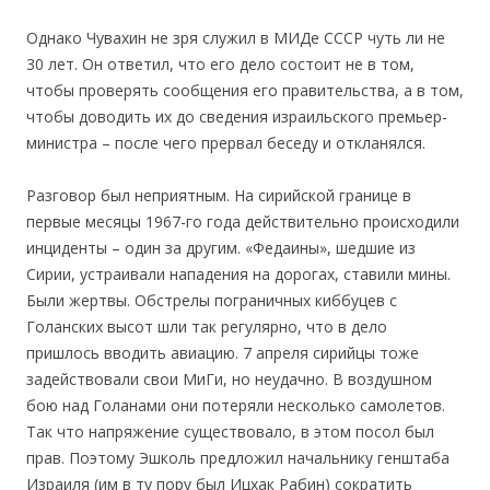
Однако Чувахин не зря служил в МИДе СССР чуть ли не
30 лет. Он ответил, что его дело состоит не в том,
чтобы проверять сообщения его правительства, а в том,
чтобы доводить их до сведения израильского премьер-
министра – после чего прервал беседу и откланялся.
Разговор был неприятным. На сирийской границе в
первые месяцы 1967-го года действительно происходили
инциденты – один за другим. «Федаины», шедшие из
Сирии, устраивали нападения на дорогах, ставили мины.
Были жертвы. Обстрелы пограничных киббуцев с
Голанских высот шли так регулярно, что в дело
пришлось вводить авиацию. 7 апреля сирийцы тоже
задействовали свои МиГи, но неудачно. В воздушном
бою над Голанами они потеряли несколько самолетов.
Так что напряжение существовало, в этом посол был
прав. Поэтому Эшколь предложил начальнику генштаба
Израиля (им в ту пору был Ицхак Рабин) сократить