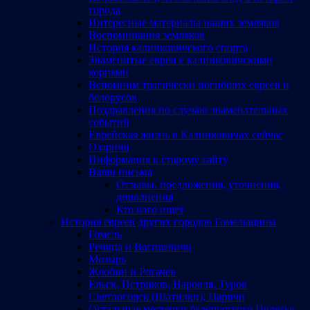
города
Интересные материалы наших земляков
Воспоминания земляков
История калинковичского спорта
Знаменитые евреи с калинковичскими
корнями
Вспомним трагически погибших евреев и
белорусов
Поздравления по случаю знаменательных
событий
Еврейская жизнь в Калинковичах сейчас
Озаричи
Информация к старому сайту
Ваши письма
Отзывы, предложения, уточнения,
дополнения
Кто кого ищет
История евреев других городов Гомельщины
Гомель
Речица и Василевичи
Мозырь
Жлобин и Рогачев
Ельск, Петриков, Наровля, Туров
Светлогорск (Шатилки), Паричи
Остальные местечки белорусского Полесья