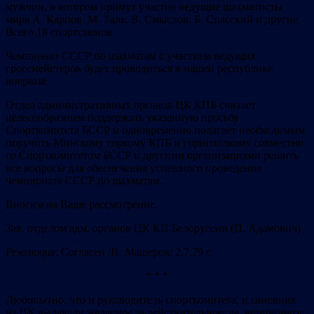
мужчин, в котором примут участие ведущие шахматисты
мира А. Карпов, М. Таль, В. Смыслов, Б. Спасский и другие.
Всего 18 спортсменов.
Чемпионат СССР по шахматам с участием ведущих
гроссмейстеров будет проводиться в нашей республике
впервые.
Отдел административных органов ЦК КПБ считает
целесообразным поддержать указанную просьбу
Спорткомитета БССР и одновременно полагает необходимым
поручить Минскому горкому КПБ и горисполкому совместно
со Спорткомитетом БССР и другими организациями решить
все вопросы для обеспечения успешного проведения
чемпионата СССР по шахматам.
Вносим на Ваше рассмотрение.
Зав. отделом адм. органов ЦК КП Белоруссии (П. Адамович)
Резолюция
: Согласен /П. Машеров/ 2.7.79 г.
* * *
Любопытно, что и руководитель спорткомитета, и сановник
из ЦК выдавали желаемое за действительное: да, чемпионаты