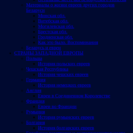
Материалы о жизни евреев других городов
Беларуси
Минская обл.
Витебская обл.
Могилевская обл.
Брестская обл.
Гродненская обл.
Как это было. Воспоминания
Беларусь и евреи
СТРАНЫ ЗАПАДНОЙ ЕВРОПЫ
Польша
История польских евреев
Чешская Республика
История чешских евреев
Германия
История немецких евреев
Англия
Евреи в Соединенном Королевстве
Франция
Евреи во Франции
Румыния
История румынских евреев
Болгария
История болгарских евреев