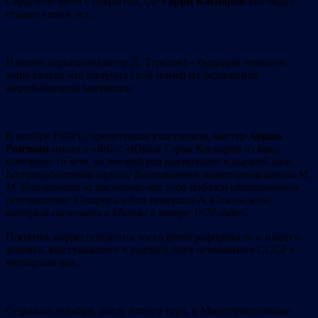
Серьёзное фото с открытия, где
Гарри Каспаров
выглядит
старше своих лет…
И менее серьёзное (автор Д. Терехов) – будущий чемпион
мира только что получил свой номер из деревянной
жеребьёвочной матрёшки:
В ноябре 1979 г., представляя участников, мастер
Абрам
Ройзман
писал в «ФБ»: «
Юный Гарик Каспаров из Баку,
которому 16 лет, во второй раз выступает в высшей лиге.
Беспрецедентный случай! Воспитанник знаменитой школы М.
М. Ботвинника за последние два года добился удивительных
результатов. Старт им дал мемориал А. Сокольского,
который состоялся в Минске в январе 1978 года
».
Понятно, корреспонденты часто фотографировали и нашего
земляка, выступавшего в высшей лиге чемпионата СССР в
четвёртый раз…
Седьмого декабря, после пятого тура, в Мингорисполкоме