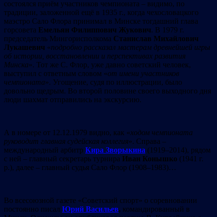
состоялся приём участников чемпионата – видимо, по
традиции, заложенной ещё в 1935 г., когда чехословацкого
маэстро Сало Флора принимал в Минске тогдашний глава
горсовета
Емельян Филиппович Жукович
. В 1979 г.
председатель Мингорисполкома
Станислав Михайлович
Лукашевич
«
подробно рассказал мастерам древнейшей игры
об истории, восстановлении и перспективах развития
Минска
». Тот же С. Флор, уже давно советский человек,
выступил с ответным словом «
от имени участников
чемпионата
». Угощение, судя по иллюстрации, было
довольно щедрым. Во второй половине своего выходного дня
люди шахмат отправились на экскурсию.
А в номере от 12.12.1979 видно, как «
ходом чемпионата
руководит главная судейская коллегия
». Справа –
международный арбитр
Кира Зворыкина
(1919–2014), рядом
с ней – главный секретарь турнира
Иван Конышко
(1941 г.
р.), далее – главный судья Сало Флор (1908–1983)…
Во всесоюзной газете «Советский спорт» о соревновании
постоянно писал
Юрий Васильев
,
командированный в