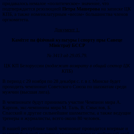
придавалось немалое «политическое» значение, что
подтверждается резолюцией
Петра Машерова
на записке ЦК
КПБ, а также номенклатурным «весом» большинства членов
оргкомитета.
Документ 1.
Камітэт па фізічнай культуры і спорту пры Савеце
Міністраў БССР
№ 3413 ад 29.05.79.
ЦК КП Белоруссии (
подлежит возврату в общий сектор ЦК
КПБ
)
В период с 29 ноября по 28 декабря с. г. в г. Минске будет
проходить чемпионат Советского Союза по шахматам среди
мужчин (высшая лига).
В чемпионате будут принимать участие Чемпион мира А.
Карпов, экс-чемпионы мира М. Таль, В. Смыслов, Б.
Спасский и другие сильнейшие шахматисты, а также ведущие
тренеры и журналисты, всего около 80 человек.
В нашей республике такой чемпионат проводится впервые и
вызовет большой интерес у многочисленных любителей этой