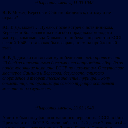
«Чырвоная змена», 11.03.1948
В. Р.
Может, Вересов и Сайгин обиделись, потому и не
играли?
Ю. Т.
Да, может… Думаю, после встреч с Ботвинником,
Кересом и Болеславским не особо порадовала молодого
мастера, комсомольца Холмова та победа – первенство БССР
весной 1948 г. стало как бы возвращением на пройденный
этап.
В. Р.
Дадим-ка слово самому победителю: «
На протяжении
20 дней за шахматными досками шла напряжённая борьба за
почётное звание чемпиона БССР по шахматам. Отсутствие
мастеров Сайгина и Вересова, безусловно, снижало
спортивное и теоретическое значение турнира… хочу
отметить, что организация самого турнира оставляет
желать много лучшего
».
«Чырвоная змена», 23.03.1948
А летом был полуфинал командного первенства СССР в Риге.
Представитель БССР Холмов набрал на 1-й доске 3 очка из 4 –
во встречах с шахматистами Литвы, Латвии, Эстонии и