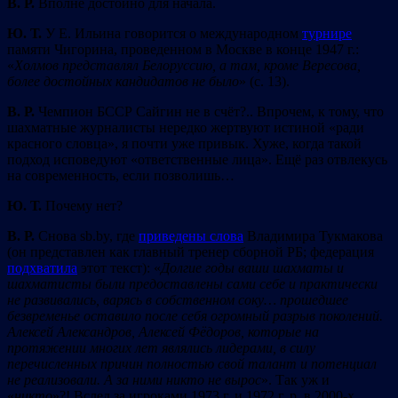
В. Р.
Вполне достойно для начала.
Ю. Т.
У Е. Ильина говорится о международном
турнире
памяти Чигорина, проведенном в Москве в конце 1947 г.:
«
Холмов представлял Белоруссию, а там, кроме Вересова,
более достойных кандидатов не было
» (с. 13).
В. Р.
Чемпион БССР Сайгин не в счёт?.. Впрочем, к тому, что
шахматные журналисты нередко жертвуют истиной «ради
красного словца», я почти уже привык. Хуже, когда такой
подход исповедуют «ответственные лица». Ещё раз отвлекусь
на современность, если позволишь…
Ю. Т.
Почему нет?
В. Р.
Снова sb.by, где
приведены слова
Владимира Тукмакова
(он представлен как главный тренер сборной РБ; федерация
подхватила
этот текст): «
Долгие годы ваши шахматы и
шахматисты были предоставлены сами себе и практически
не развивались, варясь в собственном соку…
прошедшее
безвременье оставило после себя огромный разрыв поколений.
Алексей Александров, Алексей Ф
ё
доров, которые на
протяжении многих лет являлись лидерами, в силу
перечисленных причин полностью свой талант и потенциал
не реализовали. А за ними никто не вырос
». Так уж и
«
никто
»?! Вслед за игроками 1973 г. и 1972 г. р. в 2000-х