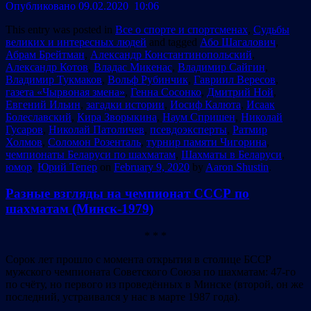
Опубликовано 09.02.2020 10:06
This entry was posted in
Все о спорте и спортсменах
,
Судьбы
великих и интересных людей
and tagged
Або Шагалович
,
Абрам Брейтман
,
Александр Константинопольский
,
Александр Котов
,
Владас Микенас
,
Владимир Сайгин
,
Владимир Тукмаков
,
Вольф Рубинчик
,
Гавриил Вересов
,
газета «Чырвоная змена»
,
Генна Сосонко
,
Дмитрий Ной
,
Евгений Ильин
,
загадки истории
,
Иосиф Калюта
,
Исаак
Болеславский
,
Кира Зворыкина
,
Наум Спришен
,
Николай
Гусаров
,
Николай Патоличев
,
псевдоэксперты
,
Ратмир
Холмов
,
Соломон Розенталь
,
турнир памяти Чигорина
,
чемпионаты Беларуси по шахматам
,
Шахматы в Беларуси
,
юмор
,
Юрий Тепер
on
February 9, 2020
by
Aaron Shustin
.
Разные взгляды на чемпионат СССР по
шахматам (Минск-1979)
* * *
Сорок лет прошло с момента открытия в столице БССР
мужского чемпионата Советского Союза по шахматам: 47-го
по счёту, но первого из проведённых в Минске (второй, он же
последний, устраивался у нас в марте 1987 года).