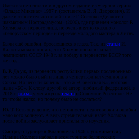
Имеются неточности и в другом издании из «чёрной серии» –
«Владас Микенас» 1987 г. (составитель В. Я. Дворкович). И
даже в относительно новой книге Г. Сосонко «Диалоги с
шахматным Нострадамусом» (2006), где приведен монолог Р.
Холмова от первого лица, не очень внятно сказано о
«белорусском периоде» и переезде молодого мастера в Литву.
Были ещё ошибки, бросающиеся в глаза. Так, из
статьи
И.
Калюты можно понять, что Холмов попал в финал
чемпионата СССР 1948 г. за победу в первенстве БССР того
же года…
В. Р.
Да уж, из первенств республики первых послевоенных
лет можно было выйти лишь в четвертьфинал чемпионата
Союза! Но чего ты хочешь – это ж «Советская Б.», которая
ныне «БС». К слову, другой её автор, любимый федерацией, в
2018 г.
слизал
у меня кусок
текста
о Соломоне Розентале. Не
то чтобы жалко, но почему было не сослаться?
Ю. Т.
Есть ощущение, что неточности, недоговорки и ошибки
мало кого волнуют. А ведь стремительный взлёт Холмова
после войны заслуживает пристального изучения.
Смотри, о турнире в Ждановичах 1946 г. упоминается у
Ильина (Холмов набрал в этом турнире белорусских