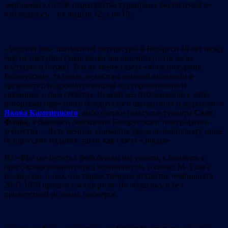
чемпионату СССР, переизбытка турнирных бюллетеней не
наблюдалось – их вышло 12, а не 15.
«Золотой век» шахматной литературы в Беларуси 40 лет назад
ещё не наступил (злые языки поговаривают, что он не
наступил и позже). Тем не менее газета «Физкультурник
Белоруссии», та самая, редактора которой включили в
оргкомитет, подробно освещала ход соревнования и
связанные с ним события. Всякий раз публиковались либо
репортажи известного белорусского шахматиста и журналиста
Якова Каменецкого
, либо очерки главсудьи турнира
Сало
Флора
, а бывали и сообщения Белорусского телеграфного
агентства… Чуть меньше внимания уделяли чемпионату иные
белорусские издания, такие как газета «Звязда».
Из «ФБ» (не путать с фейсбуком) мы узнаем, к примеру, о
пресс-конференции перед чемпионатом, о связях М. Таля с
Беларусью, о том, что торжественное открытие чемпионата
29.11.1979 прошло с концертом. Не обошлось и без
приветствий от юных пионеров.