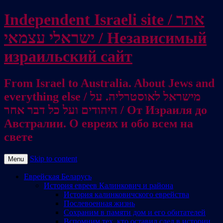
Independent Israeli site / אתר
ישראלי עצמאי / Независимый
израильский сайт
From Israel to Australia. About Jews and
everything else / מישראל לאוסטרליה. על
היהודים ועל כל דבר אחר / От Израиля до
Австралии. О евреях и обо всем на
свете
Skip to content
Menu
Еврейская Беларусь
История евреев Калинкович и района
История калинковичского еврейства
Послевоенная жизнь
Сохраним в памяти дом и его обитателей
Вспомним тех, кто оставил след в истории