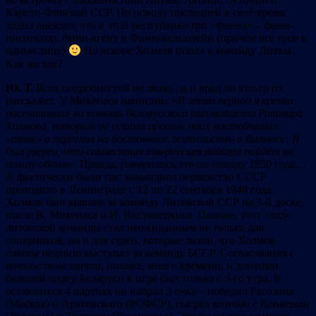
Карело-Финской ССР. По поводу последней в своё время
ходил анекдот, что в этой республике три «финна» – финн-
инспектор, финн-агент и Финн-кельштейн (причём все трое в
одном лице)
Но вскоре Холмов попал в команду Литвы.
Как же так?
Ю. Т.
Всех подробностей не знаю, да и вряд ли кто-то их
расскажет. У Микенаса написано: «
В этот период я крепко
рассчитывал на помощь белорусского шахматиста Ратмира
Холмова, который не устоял против моих настойчивых
«атак» и переехал на постоянное жительство в Вильнюс. Я
был уверен, что совместная творческая работа пойдёт на
пользу обоим
». Правда, говорилось это по поводу 1950 года…
А фактически было так: командное первенство СССР
проходило в Ленинграде с 12 по 22 сентября 1948 года.
Холмов был заявлен за команду Литовской ССР на 3-й доске,
после В. Микенаса и И. Вистанецкиса. Похоже, этот «ход»
литовской команды стал неожиданным не только для
соперников, но и для судей, которые знали, что Холмов
совсем недавно выступал за команду БССР. Согласования с
начальством заняли, похоже, много времени, и допущен
бывший лидер Беларуси к игре был только с 3-го утра. В
оставшихся 4 партиях он набрал 3 очка – победил Рагозина
(Москва) и Аратовского (РСФСР), сыграл вничью с Копаевым