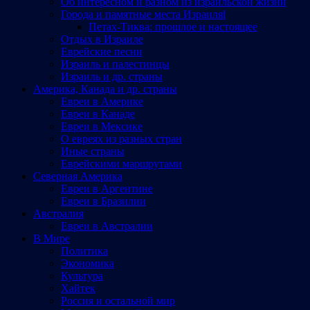
Об интересном и разном из израильской жизни
Города и памятные места Израиляl
Петах-Тиква: прошлое и настоящее
Отдых в Израиле
Еврейские песни
Израиль и палестинцы
Израиль и др. страны
Америка, Канада и др. страны
Евреи в Америке
Евреи в Канаде
Евреи в Мексике
О евреях из разных стран
Иные страны
Еврейскими маршрутами
Северная Америка
Евреи в Аргентине
Евреи в Бразилии
Австралия
Евреи в Австралии
В Мире
Политика
Экономика
Культура
Хайтек
Россия и остальной мир