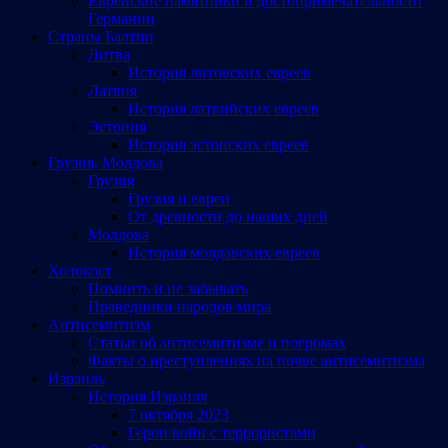
Еврейские памятники и достопримечательности
Германии
Страны Балтии
Литва
История литовских евреев
Латвия
История латвийских евреев
Эстония
История эстонских евреев
Грузия, Молдова
Грузия
Грузия и евреи
От древности до наших дней
Молдова
История молдавских евреев
Холокост
Помнить и не забывать
Праведники народов мира
Антисемитизм
Статьи об антисемитизме и погромах
Факты о преступлениях на почве антисемитизма
Израиль
История Израиля
7 октября 2023
Герои войн с террористами