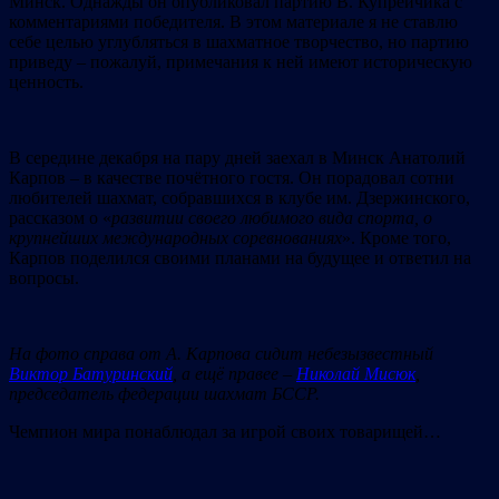
Минск. Однажды он опубликовал партию В. Купрейчика с
комментариями победителя. В этом материале я не ставлю
себе целью углубляться в шахматное творчество, но партию
приведу – пожалуй, примечания к ней имеют историческую
ценность.
В середине декабря на пару дней заехал в Минск Анатолий
Карпов – в качестве почётного гостя. Он порадовал сотни
любителей шахмат, собравшихся в клубе им. Дзержинского,
рассказом о «
развитии своего любимого вида спорта, о
крупнейших международных соревнованиях
». Кроме того,
Карпов поделился своими планами на будущее и ответил на
вопросы.
На фото справа от А. Карпова сидит небезызвестный
Виктор Батуринский
, а ещё правее –
Николай Мисюк
,
председатель федерации шахмат БССР.
Чемпион мира понаблюдал за игрой своих товарищей…