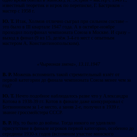
известный теоретик и игрок по переписке, Г. Бастриков –
мастер с 1958 г.
Ю. Т.
Итак, Холмов отлично сыграл при сильном составе –
это было в III квартале 1947 года. А в октябре-ноябре
проходил полуфинал чемпионата Союза в Москве. И сразу –
выход в финал (9 из 15, делёж 3-4-го мест с опытным
мастером А. Константинопольским).
«Чырвоная змена», 13.11.1947
В. Р.
Можешь вспомнить такой стремительный взлёт от
первой категории до финала чемпионата Союза менее чем за
год?
Ю. Т.
Нечто подобное наблюдалось разве что у Александра
Котова в 1938-39 гг. Котов в финале даже конкурировал с
Ботвинником за 1-е место, а заняв 2-е, получил в 1939 г.
звание гроссмейстера СССР.
В. Р.
Ну, то было до войны. Тогда никого не удивляло
присутствие в финале игроков первой категории, особенно до
середины 1930-х годов (вспомним участие минского