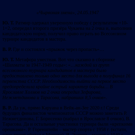
«Чырвоная змена», 24.05.1947
Ю. Т.
Ратмир одержал уверенную победу с результатом +10-
1=2, опередил второго призёра Чукаева на 2 очка и, выполнив
кандидатскую норму, получил право играть во Всесоюзном
турнире кандидатов в мастера.
В. Р.
Где и состоялся «прыжок через пропасть»…
Ю. Т.
Метафора уместная. Вот что сказано в сборнике
«Шахматы за 1947-1949 годы»: «…
каждой из групп
всесоюзного турнира кандидатов в мастера было
предоставлено только одно место для выхода в полуфинал 16
первенства СССР. Необходимость выйти на первое место
предопределила крайне острый характер борьбы… В
Ярославле Холмов на 2 очка опередил Зефирова,
Нежметдинова и Тарасова, набравших 8,5 очков
».
В. Р.
Да уж, прямо Каруана в Вейк-ан-Зее 2020 г.! Среди
будущих финалистов чемпионатов СССР можно заметить Р.
Нежметдинова, Г. Борисенко (набрал в Ярославле 8 очков), В.
Тарасова. Да и остальные участники турнира были «крепкими
орешками». Р. Горенштейн – мастер спорта с 1958 г. (кстати,
одно время обитал в Минске), Я. Эстрин – мастер с 1949 г.,