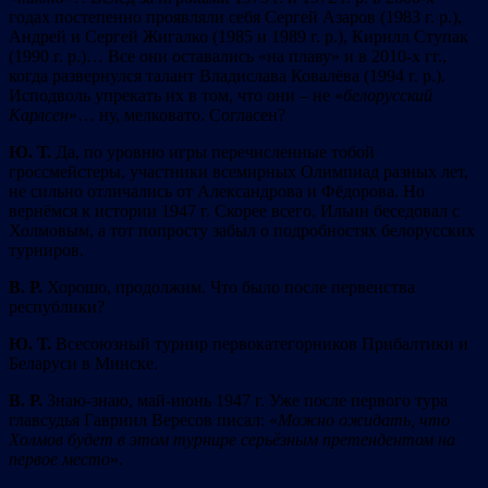
годах постепенно проявляли себя Сергей Азаров (1983 г. р.),
Андрей и Сергей Жигалко (1985 и 1989 г. р.), Кирилл Ступак
(1990 г. р.)… Все они оставались «на плаву» и в 2010-х гг.,
когда развернулся талант Владислава Ковалёва (1994 г. р.).
Исподволь упрекать их в том, что они – не «
белорусский
Карлсен
»… ну, мелковато. Согласен?
Ю. Т.
Да, по уровню игры перечисленные тобой
гроссмейстеры, участники всемирных Олимпиад разных лет,
не сильно отличались от Александрова и Фёдорова. Но
вернёмся к истории 1947 г. Скорее всего, Ильин беседовал с
Холмовым, а тот попросту забыл о подробностях белорусских
турниров.
В. Р.
Хорошо, продолжим. Что было после первенства
республики?
Ю. Т.
Всесоюзный турнир первокатегорников Прибалтики и
Беларуси в Минске.
В. Р.
Знаю-знаю, май-июнь 1947 г. Уже после первого тура
главсудья Гавриил Вересов писал: «
Можно
ожидать, что
Холмов будет в этом турнире серьёзным претендентом на
первое место
».