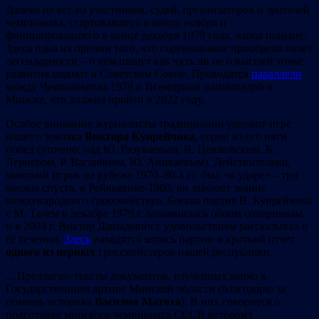
Далеко не все из участников, судей, организаторов и зрителей
чемпионата, стартовавшего в конце ноября и
финишировавшего в конце декабря 1979 года, живы поныне.
Здесь одна из причин того, что соревнование приобрело налёт
легендарности – о нём пишут как чуть ли не о высшей точке
развития шахмат в Советском Союзе. Проводятся
параллели
между Чемпионатом-1979 и Всемирной олимпиадой в
Минске, что должна пройти в 2022 году.
Особое внимание журналисты традиционно уделяют игре
нашего земляка
Виктора Купрейчика
, cерии из его пяти
побед (уточню: над Ю. Разуваевым, В. Цешковским, К.
Лернером, Р. Ваганяном, Ю. Аникаевым). Действительно,
минский игрок на рубеже 1970–80-х гг. был «в ударе» – три
месяца спустя, в Рейкьявике-1980, он завоюет звание
международного гроссмейстера. Боевая партия В. Купрейчика
с М. Талем в декабре 1979 г. запомнилась обоим соперникам,
и в 2003 г. Виктор Давыдович с удовольствием рассказывал о
её течении.
Здесь
находятся запись партии и краткий отчёт
одного из первых
гроссмейстеров нашей республики.
…Предлагаю тексты документов, изученных мною в
Государственном архиве Минской области (благодарю за
помощь историка
Василия Матоха
). В них говорится о
подготовке минского чемпионата СССР, которому