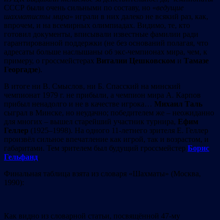
СССР были очень сильными по составу, но «
ведущие
шахматисты мира
» играли в них далеко не всякий раз, как,
впрочем, и на всемирных олимпиадах. Видимо, те, кто
готовил документы, вписывали известные фамилии ради
гарантированной поддержки (не без оснований полагая, что
адресаты больше наслышаны об экс-чемпионах мира, чем, к
примеру, о гроссмейстерах
Виталии Цешковском
и
Тамазе
Георгадзе
).
В итоге ни В. Смыслов, ни Б. Спасский на минский
чемпионат 1979 г. не прибыли, а чемпион мира А. Карпов
прибыл ненадолго и не в качестве игрока…
Михаил Таль
сыграл в Минске, но неудачно; победителем же – неожиданно
для многих – вышел старейший участник турнира,
Ефим
Геллер
(1925–1998). На одного 11-летнего зрителя Е. Геллер
произвёл сильное впечатление как игрой, так и возрастом, и
габаритами. Тем зрителем был будущий гроссмейстер
Борис
Гельфанд
.
Финальная таблица взята из словаря «Шахматы» (Москва,
1990):
Как видно из словарной статьи, посвящённой 47-му