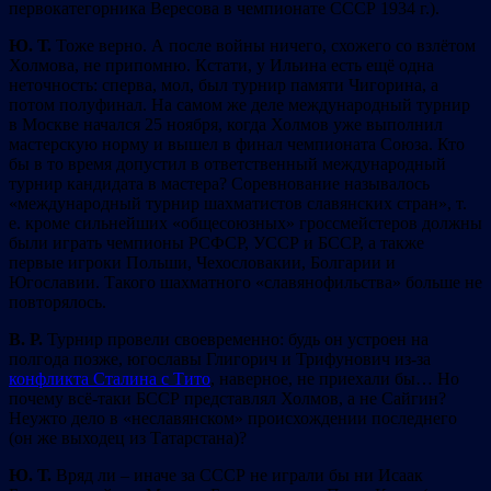
первокатегорника Вересова в чемпионате СССР 1934 г.).
Ю. Т.
Тоже верно. А после войны ничего, схожего со взлётом
Холмова, не припомню. Кстати, у Ильина есть ещё одна
неточность: сперва, мол, был турнир памяти Чигорина, а
потом полуфинал. На самом же деле международный турнир
в Москве начался 25 ноября, когда Холмов уже выполнил
мастерскую норму и вышел в финал чемпионата Союза. Кто
бы в то время допустил в ответственный международный
турнир кандидата в мастера? Соревнование называлось
«международный турнир шахматистов славянских стран», т.
е. кроме сильнейших «общесоюзных» гроссмейстеров должны
были играть чемпионы РСФСР, УССР и БССР, а также
первые игроки Польши, Чехословакии, Болгарии и
Югославии. Такого шахматного «славянофильства» больше не
повторялось.
В. Р.
Турнир провели своевременно: будь он устроен на
полгода позже, югославы Глигорич и Трифунович из-за
конфликта Сталина с Тито
, наверное, не приехали бы… Но
почему всё-таки БССР представлял Холмов, а не Сайгин?
Неужто дело в «неславянском» происхождении последнего
(он же выходец из Татарстана)?
Ю. Т.
Вряд ли – иначе за СССР не играли бы ни Исаак