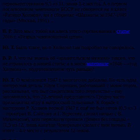
первокатегорников 9,5 из 11, заняв 1-е место). А о первом
послевоенном чемпионате БССР не говорится ни в книге
«Ратмир Холмов», ни в сборнике «Шахматы за 1947-1949
годы» (Москва, 1951)…
В. Р.
Зато мы с тобой касались этого соревнования в
статье
2016 г. «Разрыв чемпионатной цепи».
Ю. Т.
Было такое, но о Холмове там подробно не говорилось.
В. Р.
А что ты знаешь об «архангельском мужике» такого, что
не отразилось в нашей статье и в моём
материале
«1946 – «год
Холмова»», подготовленном чуть раньше?
Ю. Т.
О чемпионате 1947 г. многого не добавлю. Но есть одна
интересная деталь: Наум Спришен, работавший с моим отцом,
рассказывал, что был свидетелем того первенства – ему
запомнилось, что 22-летний представитель Гродно часто
приходил на игру в матросской тельняшке. К борьбе с
мастерами Р. Холмов весной 1947 г. ещё не был готов (0,5 из 3
– проиграл В. Сайгину и Г. Вересову, сделал ничью с В.
Микенасом), зато первокатегорников громил без пощады –
11,5 из 12, лишь капитан Чемерикин сделал с ним ничью. В
итоге – 4-е место с результатом 12 очков.