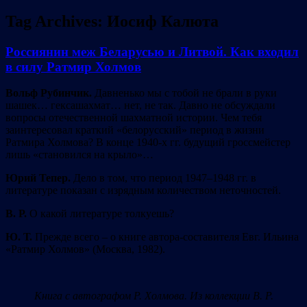
Tag Archives:
Иосиф Калюта
Россиянин меж Беларусью и Литвой. Как входил
в силу Ратмир Холмов
Вольф Рубинчик.
Давненько мы с тобой не брали в руки
шашек… гексашахмат… нет, не так. Давно не обсуждали
вопросы отечественной шахматной истории. Чем тебя
заинтересовал краткий «белорусский» период в жизни
Ратмира Холмова? В конце 1940-х гг. будущий гроссмейстер
лишь «становился на крыло»…
Юрий Тепер.
Дело в том, что период 1947–1948 гг. в
литературе показан с изрядным количеством неточностей.
В. Р.
О какой литературе толкуешь?
Ю. Т.
Прежде всего – о книге автора-составителя Евг. Ильина
«Ратмир Холмов» (Москва, 1982).
Книга с автографом Р. Холмова. Из коллекции В. Р.