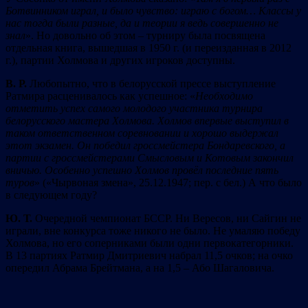
Ботвинником играл, и было чувство: играю с богом… Классы у
нас тогда были разные, да и теории я ведь совершенно не
знал
». Но довольно об этом – турниру была посвящена
отдельная книга, вышедшая в 1950 г. (и переизданная в 2012
г.), партии Холмова и других игроков доступны.
В. Р.
Любопытно, что в белорусской прессе выступление
Ратмира расценивалось как успешное: «
Необходимо
отметить успех самого молодого участника турнира
белорусского мастера Холмова. Холмов впервые выступил в
таком ответственном соревновании и хорошо выдержал
этот экзамен. Он победил гроссмейстера Бондаревского, а
партии с гроссмейстерами Смысловым и Котовым закончил
вничью. Особенно успешно Холмов провёл последние пять
туров
» («Чырвоная змена», 25.12.1947; пер. с бел.) А что было
в следующем году?
Ю. Т.
Очередной чемпионат БССР. Ни Вересов, ни Сайгин не
играли, вне конкурса тоже никого не было. Не умаляю победу
Холмова, но его соперниками были одни первокатегорники.
В 13 партиях Ратмир Дмитриевич набрал 11,5 очков; на очко
опередил Абрама Брейтмана, а на 1,5 – Або Шагаловича.