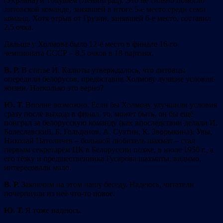
(Украина) и Толушем (Ленинград). Это не сильно помогло
литовской команде, занявшей в итоге 5-е место среди семи
команд. Хотя отрыв от Грузии, занявшей 6-е место, составил
2,5 очка.
Дальше у Холмова было 12-е место в финале 16-го
чемпионата СССР – 8,5 очков в 18 партиях.
В. Р.
В статье И. Калюты утверждалось, что литовцы
опередили белорусов, предоставив Холмову лучшие условия
жизни. Насколько это верно?
Ю. Т.
Вполне возможно. Если бы Холмову улучшили условия
сразу после выхода в финал, то, может быть, он бы ещё
поиграл за белорусскую команду (как впоследствии делали И.
Болеславский, Б. Гольденов, А. Суэтин, К. Зворыкина). Увы,
Николай Патоличев – большой любитель шахмат – стал
первым секретарём ЦК в Белоруссии позже, в июле 1950 г., а
его тёзку и предшественника Гусарова шахматы, видимо,
интересовали мало.
В. Р.
Закончим на этом нашу беседу. Надеюсь, читатели
почерпнули из неё что-то новое.
Ю. Т.
Я тоже надеюсь.