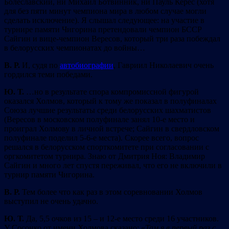
Болеславский, ни Михаил Ботвинник, ни Пауль Керес (хотя
для без пяти минут чемпиона мира в любом случае могли
сделать исключение). Я слышал следующее: на участие в
турнире памяти Чигорина претендовали чемпион БССР
Сайгин и вице-чемпион Вересов, который три раза побеждал
в белорусских чемпионатах до войны…
В. Р.
И, судя по
автобиографии
, Гавриил Николаевич очень
гордился теми победами.
Ю. Т.
…но в результате спора компромиссной фигурой
оказался Холмов, который к тому же показал в полуфиналах
Союза лучшие результаты среди белорусских шахматистов
(Вересов в московском полуфинале занял 10-е место и
проиграл Холмову в личной встрече; Сайгин в свердловском
полуфинале поделил 5-6-е места). Скорее всего, вопрос
решался в белорусском спорткомитете при согласовании с
оргкомитетом турнира. Знаю от Дмитрия Ноя: Владимир
Сайгин и много лет спустя переживал, что его не включили в
турнир памяти Чигорина.
В. Р.
Тем более что как раз в этом соревновании Холмов
выступил не очень удачно.
Ю. Т.
Да, 5,5 очков из 15 – и 12-е место среди 16 участников.
У Сосонко от имени Холмова сказано: «
Там я в первый раз с