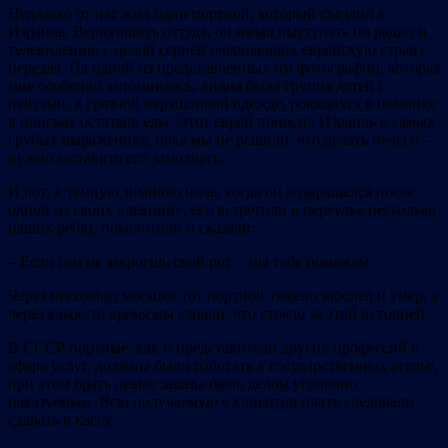
Недалеко от нас жил один портной, который съездил в
Израиль. Вернувшись оттуда, он начал выступать по радио и
телевидению с целой серией очерняющих еврейскую страну
передач. На одной из представленных им фотографий, которая
мне особенно запомнилась, видна была группа детей с
пейсами, в грязной неряшливой одежде, роющихся в помойке
в поисках остатков еды. Этот еврей поносил Израиль в самых
грубых выражениях, пока мы не решили, что делать нечего –
нужно заставить его замолчать.
И вот, в темную зимнюю ночь, когда он возвращался после
одной из своих «лекций», его встретили в переулке несколько
наших ребят, поколотили и сказали:
– Если сам не закроешь свой рот – мы тебе поможем.
Через несколько месяцев тот портной тяжело заболел и умер, а
через какое‐то время мы узнали, что стояло за этой историей.
В СССР портные, как и представители других профессий в
сфере услуг, должны были работать в государственных ателье,
при этом брать левые заказы было делом уголовно
наказуемым. Всю получаемую с клиентов плату следовало
сдавать в кассу.