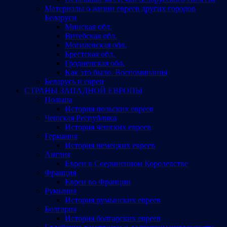
Материалы о жизни евреев других городов
Беларуси
Минская обл.
Витебская обл.
Могилевская обл.
Брестская обл.
Гродненская обл.
Как это было. Воспоминания
Беларусь и евреи
СТРАНЫ ЗАПАДНОЙ ЕВРОПЫ
Польша
История польских евреев
Чешская Республика
История чешских евреев
Германия
История немецких евреев
Англия
Евреи в Соединенном Королевстве
Франция
Евреи во Франции
Румыния
История румынских евреев
Болгария
История болгарских евреев