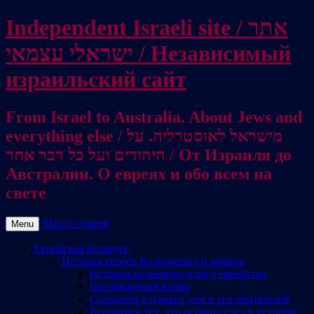
Independent Israeli site / אתר
ישראלי עצמאי / Независимый
израильский сайт
From Israel to Australia. About Jews and
everything else / מישראל לאוסטרליה. על
היהודים ועל כל דבר אחר / От Израиля до
Австралии. О евреях и обо всем на
свете
Skip to content
Menu
Еврейская Беларусь
История евреев Калинкович и района
История калинковичского еврейства
Послевоенная жизнь
Сохраним в памяти дом и его обитателей
Вспомним тех, кто оставил след в истории