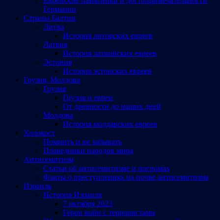
Еврейские памятники и достопримечательности
Германии
Страны Балтии
Литва
История литовских евреев
Латвия
История латвийских евреев
Эстония
История эстонских евреев
Грузия, Молдова
Грузия
Грузия и евреи
От древности до наших дней
Молдова
История молдавских евреев
Холокост
Помнить и не забывать
Праведники народов мира
Антисемитизм
Статьи об антисемитизме и погромах
Факты о преступлениях на почве антисемитизма
Израиль
История Израиля
7 октября 2023
Герои войн с террористами