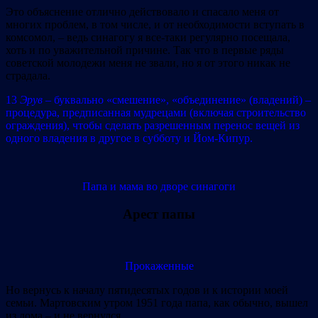
Это объяснение отлично действовало и спасало меня от
многих проблем, в том числе, и от необходимости вступать в
комсомол, – ведь синагогу я все‐таки регулярно посещала,
хоть и по уважительной причине. Так что в первые ряды
советской молодежи меня не звали, но я от этого никак не
страдала.
13
Эрув
– буквально «смешение», «объединение» (владений) –
процедура, предписанная мудрецами (включая строительство
ограждения), чтобы сделать разрешенным перенос вещей из
одного владения в другое в субботу и Йом‐Кипур.
Папа и мама во дворе синагоги
Арест папы
Прокаженные
Но вернусь к началу пятидесятых годов и к истории моей
семьи. Мартовским утром 1951 года папа, как обычно, вышел
из дома – и не вернулся.