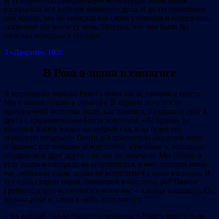
В ту невеселую праздничную ночь передо мной вновь
раскрылось все величие маминого духа. Я до сегодняшнего
дня жалею, что не записала все слова утешения и поддержки,
сказанные ею мне в ту ночь. Уверена, что они были бы
полезны молодым и сегодня.
3 «Дварим», 16:3.
В Рош а-шана в синагоге
Я вспоминаю первый Рош ѓа‐шана после папиного ареста.
Мы с мамой пошли в синагогу. В первую ночь после
праздничной молитвы люди, как принято, подходили друг к
другу с традиционным благословением: «Да будешь ты
вписан в Книгу жизни на добрый год, и да будет это
скреплено печатью!» Почти все посетители синагоги люди
пожилые, все знакомы между собой; мужчины и женщины
поздравляли друг друга – но нас не замечали. Мы стояли в
углу двора и смотрели на собравшихся, а они, проходя мимо
нас, опускали глаза, чтобы не встретиться с нами взглядом. И
тут один старый еврей, бывавший у нас дома, реб Пинхас
Грейниц, вдруг остановился возле нас – и начал танцевать. Он
поднял руки и, глядя в небо, воскликнул:
– На добрый год да будете вы вписаны в Книгу жизни, и да