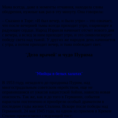
Мама всегда, даже в моменты отчаяния, находила слова
ободрения, нужные как раз в эту минуту. Она говорила:
– Сказано в Торе: «И был вечер, и было утро» – это означает,
что после вечерней тьмы всегда приходит утро, озаряющее и
радующее сердце. Народ Израиля начинает отсчет нового дня
с вечера, а вслед за ним приходит утро, и это символизирует
победу света над тьмой. У других же народов день начинается
с утра, а потом приходит вечер, и тьма побеждает свет.
¨Дело врачей¨ и чудо Пурима
¨Убийцы в белых халатах¨
В 1953 году, незадолго до праздника Пурим, над
многострадальным советским еврейством, еще не
оправившимся от ужасов нацистской бойни, нависла новая
опасность. Так же, как и до того в Германии, события
нарастали постепенно и приобрели особый драматизм в
последние годы жизни Сталина. Вскоре после победы над
Германией, 24 мая 1945 года, на одном из приемов в Кремле
Сталин провозгласил следующий тост: