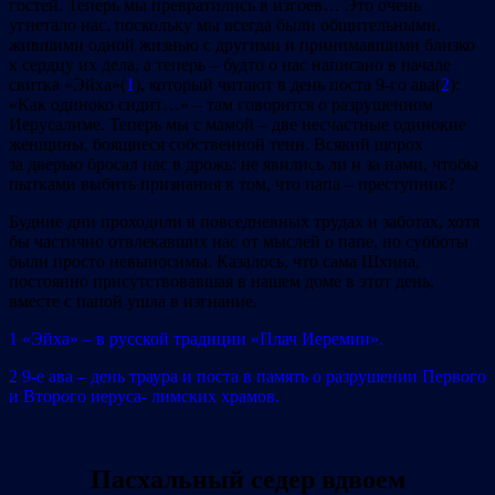
гостей. Теперь мы превратились в изгоев… Это очень
угнетало нас, поскольку мы всегда были общительными,
жившими одной жизнью с другими и принимавшими близко
к сердцу их дела, а теперь – будто о нас написано в начале
свитка «Эйха»(
1
), который читают в день поста 9‐го ава(
2
):
«Как одиноко сидит…» – там говорится о разрушенном
Иерусалиме. Теперь мы с мамой – две несчастные одинокие
женщины, боящиеся собственной тени. Всякий шорох
за дверью бросал нас в дрожь: не явились ли и за нами, чтобы
пытками выбить признания в том, что папа – преступник?
Будние дни проходили в повседневных трудах и заботах, хотя
бы частично отвлекавших нас от мыслей о папе, но субботы
были просто невыносимы. Казалось, что сама Шхина,
постоянно присутствовавшая в нашем доме в этот день,
вместе с папой ушла в изгнание.
1 «Эйха» – в русской традиции «Плач Иеремии».
2 9‐е ава – день траура и поста в память о разрушении Первого
и Второго иеруса‐ лимских храмов.
Пасхальный седер вдвоем