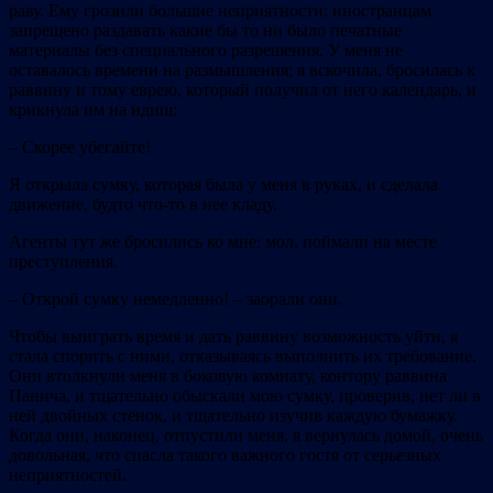
раву. Ему грозили большие неприятности: иностранцам
запрещено раздавать какие бы то ни было печатные
материалы без специального разрешения. У меня не
оставалось времени на размышления; я вскочила, бросилась к
раввину и тому еврею, который получил от него календарь, и
крикнула им на идиш:
– Скорее убегайте!
Я открыла сумку, которая была у меня в руках, и сделала
движение, будто что‐то в нее кладу.
Агенты тут же бросились ко мне: мол, поймали на месте
преступления.
– Открой сумку немедленно! – заорали они.
Чтобы выиграть время и дать раввину возможность уйти, я
стала спорить с ними, отказываясь выполнить их требование.
Они втолкнули меня в боковую комнату, контору раввина
Панича, и тщательно обыскали мою сумку, проверив, нет ли в
ней двойных стенок, и тщательно изучив каждую бумажку.
Когда они, наконец, отпустили меня, я вернулась домой, очень
довольная, что спасла такого важного гостя от серьезных
неприятностей.