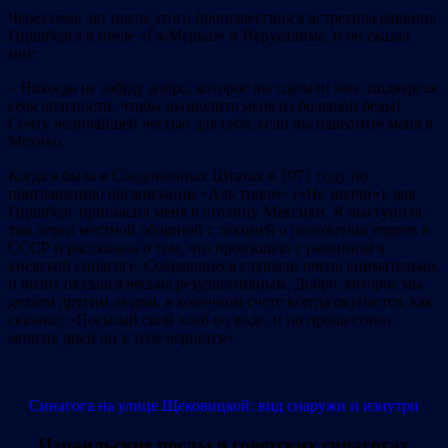
Через семь лет после этого происшествия я встретила раввина
Гиршберга в отеле «Ѓа‐Мерказ» в Иерусалиме, и он сказал
мне:
– Никогда не забуду добро, которое вы сделали мне, подвергая
себя опасности, чтобы вызволить меня из большой беды!
Сочту величайшей честью для себя, если вы навестите меня в
Мехико.
Когда я была в Соединенных Штатах в 1971 году по
приглашению организации «Аль тидом» («Не молчи»), рав
Гиршберг пригласил меня в столицу Мексики. Я выступила
там перед местной общиной с лекцией о положении евреев в
СССР и рассказала о том, что произошло с раввином в
киевской синагоге. Собравшиеся слушали очень внимательно,
и визит оказался весьма результативным. Добро, которое мы
делаем другим людям, в конечном счете всегда окупается, как
сказано: «Посылай свой хлеб по воде, и по прошествии
многих дней он к тебе вернется».
Синагога на улице Щековицкой: вид снаружи и изнутри
Израильские послы в советских синагогах