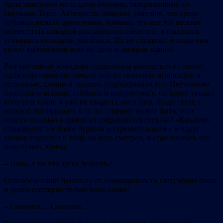
была заполнена молодыми евреями, танцевавшими со
свитками Торы. Активисты общины, знавшие, что среди
публики немало доносчиков, боялись, что все это веселье
может стать поводом для закрытия синагоги, и пытались
уговорить молодежь разойтись. Их не слушали, и тогда они
силой вытолкнули всех во двор и заперли здание.
Разгоряченная молодежь продолжала веселиться во дворе;
один неугомонный танцор плясал «казачка» вприсядку, а
остальные, хлопая в ладоши, подбадривали его. Неутомимо
приседая и вставая, сгибаясь и выпрямляясь, он вдруг увидел
кого‐то в толпе и уже не сводил с него глаз. Люди стали с
опаской поглядывать в ту же сторону: может быть, этот
плясун опознал в одном из собравшихся стукача? «Казачок»
становился все более бурным и стремительным – и вдруг
танцор подлетел к тому, на кого смотрел, и стал осыпать его
поцелуями, крича:
– Папа, а ты что здесь делаешь?
Остолбеневший поначалу от неожиданности отец обнял сына
и долго повторял только одно слово:
– Сыночек… Сыночек…