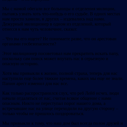
Мы с мамой обегали все больницы и отделения милиции,
пытаясь узнать хоть что‐нибудь о его судьбе. В одних местах
нам просто хамили, в других – издевались над нами.
Дежурный милиционер в одном из отделений, который
отнесся к нам чуть человечнее, сказал:
– Что вы его ищете? Не понимаете разве, что он арестован
органами госбезопасности?
Этот милиционер посоветовал нам прекратить искать папу,
поскольку сам поиск может впутать нас в серьезную и
опасную историю.
Хотя мы привыкли к жизни, полной страха, теперь для нас
наступили еще более тяжкие времена, каких мы еще не знали.
Папин арест изменил для нас все.
Как только распространился слух, что реб Лейб исчез, люди
начали отдаляться от нас, считая всякое общение с нами
опасным. Никто не переступал порог нашего дома, а
встречавшие нас на улице переходили на другую сторону –
только чтобы не пришлось поздороваться.
Мы привыкли к тому, что наш дом был всегда полон друзей и