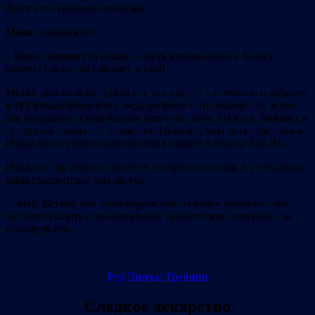
будет это скреплено печатью!
Мама сказала мне:
– Разве звездам это нужно – быть вписанными в Книгу
жизни? Он не им говорит, а нам!
Много десятков лет прошло с тех пор – а я помню его доброту
в ту праздничную ночь, ведь доброта – это именно то, в чем
мы нуждались тогда больше всего на свете. Из всех, бывших в
тот день в синагоге, только реб Пинхас уехал впоследствии в
Израиль; он умер в преклонном возрасте в городе Бат‐Ям.
Пока мы так стояли, словно у позорного столба, в углу двора,
мама прошептала мне на ухо:
– Знай, Батэле, что этим евреям еще тяжелее подавить свое
желание сказать нам новогоднее приветствие, чем нам – не
получить его…
Реб Пинхас Грейниц
Сладкое лекарство