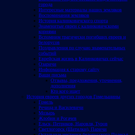
города
Интересные материалы наших земляков
Воспоминания земляков
История калинковичского спорта
Знаменитые евреи с калинковичскими
корнями
Вспомним трагически погибших евреев и
белорусов
Поздравления по случаю знаменательных
событий
Еврейская жизнь в Калинковичах сейчас
Озаричи
Информация к старому сайту
Ваши письма
Отзывы, предложения, уточнения,
дополнения
Кто кого ищет
История евреев других городов Гомельщины
Гомель
Речица и Василевичи
Мозырь
Жлобин и Рогачев
Ельск, Петриков, Наровля, Туров
Светлогорск (Шатилки), Паричи
Остальные местечки белорусского Полесья