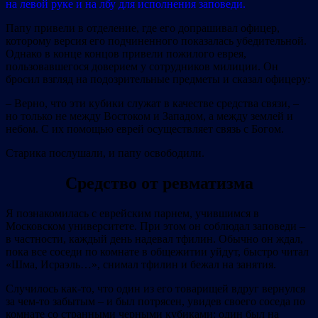
на левой руке и на лбу для исполнения заповеди.
Папу привели в отделение, где его допрашивал офицер,
которому версия его подчиненного показалась убедительной.
Однако в конце концов привели пожилого еврея,
пользовавшегося доверием у сотрудников милиции. Он
бросил взгляд на подозрительные предметы и сказал офицеру:
– Верно, что эти кубики служат в качестве средства связи, –
но только не между Востоком и Западом, а между землей и
небом. С их помощью еврей осуществляет связь с Богом.
Старика послушали, и папу освободили.
Средство от ревматизма
Я познакомилась с еврейским парнем, учившимся в
Московском университете. При этом он соблюдал заповеди –
в частности, каждый день надевал тфилин. Обычно он ждал,
пока все соседи по комнате в общежитии уйдут, быстро читал
«Шма, Исраэль…», снимал тфилин и бежал на занятия.
Случилось как‐то, что один из его товарищей вдруг вернулся
за чем‐то забытым – и был потрясен, увидев своего соседа по
комнате со странными черными кубиками: один был на