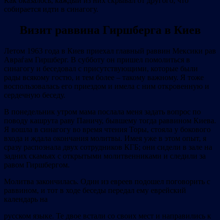
Как оказалось, каждый из них скрывал от другого, что
собирается идти в синагогу.
Визит раввина Гиршберга в Киев
Летом 1963 года в Киев приехал главный раввин Мексики рав
Авраѓам Гиршберг. В субботу он пришел помолиться в
синагогу и беседовал с присутствующими, которые были
рады всякому гостю, и тем более – такому важному. Я тоже
воспользовалась его приездом и имела с ним откровенную и
сердечную беседу.
В понедельник утром мама послала меня задать вопрос по
поводу кашрута раву Паничу, бывшему тогда раввином Киева.
Я вошла в синагогу во время чтения Торы, стояла у бокового
входа и ждала окончания молитвы. Имея уже в этом опыт, я
сразу распознала двух сотрудников КГБ; они сидели в зале на
задних скамьях с открытыми молитвенниками и следили за
равом Гиршбергом.
Молитва закончилась. Один из евреев подошел поговорить с
раввином, и тот в ходе беседы передал ему еврейский
календарь на
русском языке. Те двое встали со своих мест и направились к