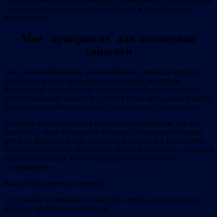
стихотворений на русском языке, посвященных Эрец‐Исраэль.
Они перевели их на иврит и поместили в том же листке,
после статьи.
Мое ¨прикрытие¨ для посещения
синагоги
Здесь нужно объяснить, каким образом я, молодая девушка,
обязанная по всем правилам конспирации выглядеть
безупречной комсомолкой, осмеливалась быть постоянной
посетительницей синагоги – и это в годы, когда люди боялись
даже просто пройти мимо нее, чтобы кто чего не подумал.
С первых классов школы я рассказывала подругам, что мои
родители – люди пожилые и больные, потерявшие семерых
детей на фронте и в ходе массовых расстрелов в Бабьем Яре.
Когда это случилось, они начали ходить в синагогу – молиться
о душах погибших, и мне приходится постоянно их
сопровождать.
Каждой из девочек я говорила:
– Эту тайну я открываю только тебе, чтобы ты не подумала,
будто я – фанатичная верующая.