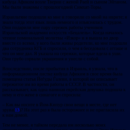
кибуца Афиким возле Тверии с женой Раей и сыном Эйтаном.
Мы были знакомы с прошлогодней Симхат‐Торы.
Израильтяне подошли ко мне и говорили со мной на иврите; я
знала тогда этот язык лишь немного и изъяснялась с трудом.
Они подарили мне пару сережек работы учеников
Израильской академии искусств «Бецалель». Когда началось
чтение поминальной молитвы «Изкор» и я вышла во двор
вместе со всеми, у кого были живы родители, ко мне подошли
два сотрудника КГБ и спросили, о чем я беседовала с атташе и
что он мне дал. Я указала на сережки, которые вдела в уши.
Они грубо сорвали украшения и унесли с собой.
Впоследствии, после прибытия в Израиль, я узнала, что в
информационном листке кибуца Афиким в свое время была
помещена статья Йеѓуды Ѓалеви, в которой он описывает
пережитое им во время работы в СССР. В частности, он
рассказывает, как одна наивная еврейская девушка подошла к
нему и его жене в синагоге и спросила:
– Как вы носите в Йом‐Кипур свои вещи в месте, где нет
эрува(
13
)? На этот раз я была осторожнее и не пригласила их
к нам домой.
Тем не менее, я тайком передала им несколько моих