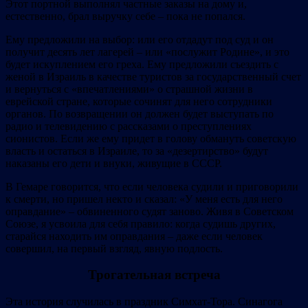
Этот портной выполнял частные заказы на дому и,
естественно, брал выручку себе – пока не попался.
Ему предложили на выбор: или его отдадут под суд и он
получит десять лет лагерей – или «послужит Родине», и это
будет искуплением его греха. Ему предложили съездить с
женой в Израиль в качестве туристов за государственный счет
и вернуться с «впечатлениями» о страшной жизни в
еврейской стране, которые сочинят для него сотрудники
органов. По возвращении он должен будет выступать по
радио и телевидению с рассказами о преступлениях
сионистов. Если же ему придет в голову обмануть советскую
власть и остаться в Израиле, то за «дезертирство» будут
наказаны его дети и внуки, живущие в СССР.
В Гемаре говорится, что если человека судили и приговорили
к смерти, но пришел некто и сказал: «У меня есть для него
оправдание» – обвиненного судят заново. Живя в Советском
Союзе, я усвоила для себя правило: когда судишь других,
старайся находить им оправдания – даже если человек
совершил, на первый взгляд, явную подлость.
Трогательная встреча
Эта история случилась в праздник Симхат‐Тора. Синагога