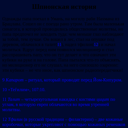
Шпионская история
Однажды папа поехал в Умань, на могилу раби Нахмана из
Брацлава. Сошел он с поезда рано утром. Там была маленькая
синагога, в которой проводились общественные молитвы, но
папа предпочел не заходить туда: чем меньше глаз наблюдают
за тобой, тем лучше. Он вошел в лес, стал на опушке под
деревом, облачился в талит(
11
), надел тфилин(
12
) и начал
молиться. Вдруг перед ним появился милиционер и стал
расспрашивать папу, что он тут делает и что означают эти
кубики на руке и на голове. Папа пытался что‐то объяснять,
но милиционер его не слушал, на него снизошло озарение:
эти кубики – не что иное, как шпионские радиопередатчики!
9
Капарот
– ритуал, который проводят перед Йом‐Кипуром.
10 «Теѓилим», 107:10.
11
Талит
– четырехугольная накидка с кистями
цицит
по
углам, в которую евреи облачаются во время утренней
молитвы.
12
Тфилин
(в русской традиции – филактерии) – две кожаные
коробочки, которые укрепляют с помощью кожаных ремешков