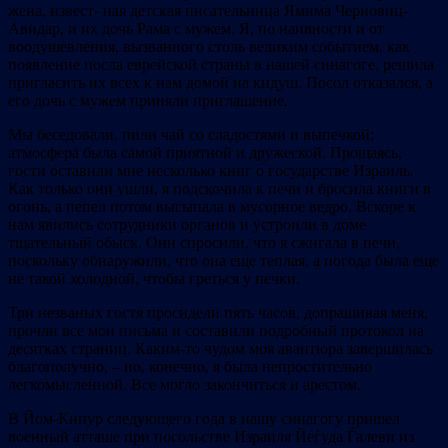
жена, извест‐ ная детская писательница Ямима Черновиц‐
Авидар, и их дочь Рама с мужем. Я, по наивности и от
воодушевления, вызванного столь великим событием, как
появление посла еврейской страны в нашей синагоге, решила
пригласить их всех к нам домой на кидуш. Посол отказался, а
его дочь с мужем приняли приглашение.
Мы беседовали, пили чай со сладостями и выпечкой;
атмосфера была самой приятной и дружеской. Прощаясь,
гости оставили мне несколько книг о государстве Израиль.
Как только они ушли, я подскочила к печи и бросила книги в
огонь, а пепел потом высыпала в мусорное ведро. Вскоре к
нам явились сотрудники органов и устроили в доме
тщательный обыск. Они спросили, что я сжигала в печи,
поскольку обнаружили, что она еще теплая, а погода была еще
не такой холодной, чтобы греться у печки.
Три незваных гостя просидели пять часов, допрашивая меня,
прочли все мои письма и составили подробный протокол на
десятках страниц. Каким‐то чудом моя авантюра завершилась
благополучно, – но, конечно, я была непростительно
легкомысленной. Все могло закончиться и арестом.
В Йом‐Кипур следующего года в нашу синагогу пришел
военный атташе при посольстве Израиля Йеѓуда Ѓалеви из