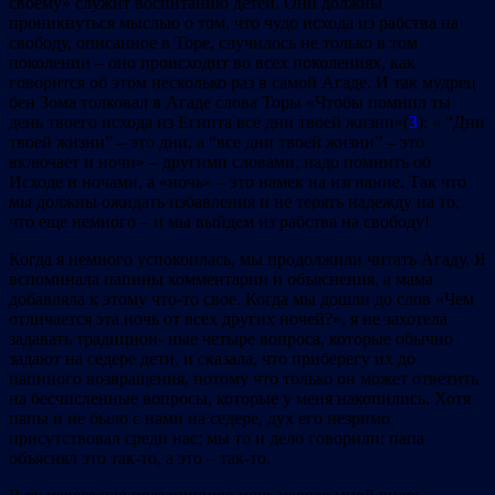
своему» служит воспитанию детей. Они должны
проникнуться мыслью о том, что чудо исхода из рабства на
свободу, описанное в Торе, случилось не только в том
поколении – оно происходит во всех поколениях, как
говорится об этом несколько раз в самой Агаде. И так мудрец
бен Зома толковал в Агаде слова Торы «Чтобы помнил ты
день твоего исхода из Египта все дни твоей жизни»(
3
): « “Дни
твоей жизни” – это дни, а “все дни твоей жизни” – это
включает и ночи» – другими словами, надо помнить об
Исходе и ночами, а «ночь» – это намек на изгнание. Так что
мы должны ожидать избавления и не терять надежду на то,
что еще немного – и мы выйдем из рабства на свободу!
Когда я немного успокоилась, мы продолжили читать Агаду. Я
вспоминала папины комментарии и объяснения, а мама
добавляла к этому что‐то свое. Когда мы дошли до слов «Чем
отличается эта ночь от всех других ночей?», я не захотела
задавать традицион‐ ные четыре вопроса, которые обычно
задают на седере дети, и сказала, что приберегу их до
папиного возвращения, потому что только он может ответить
на бесчисленные вопросы, которые у меня накопились. Хотя
папы и не было с нами на седере, дух его незримо
присутствовал среди нас; мы то и дело говорили: папа
объяснял это так‐то, а это – так‐то.