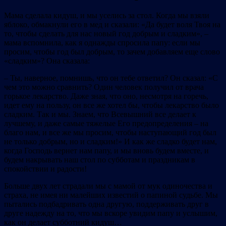
Мама сделала кидуш, и мы уселись за стол. Когда мы взяли
яблоко, обмакнули его в мед и сказали: «Да будет воля Твоя на
то, чтобы сделать для нас новый год добрым и сладким», –
мама вспомнила, как я однажды спросила папу: если мы
просим, чтобы год был добрым, то зачем добавляем еще слово
«сладким»? Она сказала:
– Ты, наверное, помнишь, что он тебе ответил? Он сказал: «С
чем это можно сравнить? Один человек получил от врача
горькое лекарство. Даже зная, что оно, несмотря на горечь,
идет ему на пользу, он все же хотел бы, чтобы лекарство было
сладким. Так и мы. Знаем, что Всевышний все делает к
лучшему, и даже самые тяжелые Его предопределения – на
благо нам, и все же мы просим, чтобы наступающий год был
не только добрым, но и сладким!» И как же сладко будет нам,
когда Господь вернет нам папу, и мы вновь будем вместе, и
будем накрывать наш стол по субботам и праздникам в
спокойствии и радости!
Больше двух лет страдали мы с мамой от мук одиночества и
страха, не имея ни малейших известий о папиной судьбе. Мы
пытались подбадривать одна другую, поддерживать друг в
друге надежду на то, что мы вскоре увидим папу и услышим,
как он делает субботний кидуш…