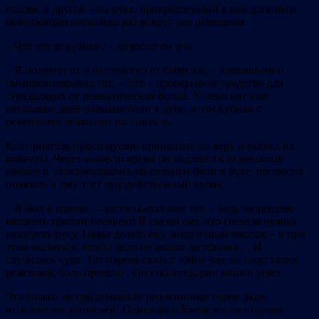
голове, а другой – на руке, прикрепленный к ней длинным,
обмотанным несколько раз вокруг нее ремешком.
– Что это за кубики? – спросил он его.
– Я получил их в наследство от бабушки, – вдохновенно
сымпровизировал тот. – Это – проверенное средство для
страдающих от
ревматических болей. У меня вот уже
несколько дней сильные боли в руке, и эти кубики с
ремешками помогают их снимать.
Его приятель простодушно принял все на веру и вышел из
комнаты. Через какое‐то время он подошел к еврейскому
юноше и, пожаловавшись на сильные боли в руке, попросил
повязать и ему этот чудодейственный кубик.
– Я был в панике, – рассказывал мне тот, – ведь запрещено
налагать тфилин нееврею! Я сказал ему, что сначала нужно
разогреть руку. Начал делать ему энергичный массаж – и при
этом молиться, чтобы дело не дошло до тфилин… И
случилось чудо. Тот парень сказал: «Мне уже не надо твоих
ремешков, боль прошла». Он поблагодарил меня и ушел.
Что только не придумывали религиозные евреи ради
исполнения заповедей! Однажды в Киеве я шла с одним