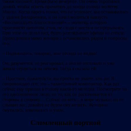
таким юношей; время было вечернее. Он очень торопился
домой, чтобы успеть прочитать до захода солнца молитву
Минха. Когда парень понял, что не успевает, мы остановились
у здания филармонии, и он начал молиться наизусть
«Восемнадцать благословений» – молитву, которую
произносят шепотом, стоя, не сходя с места и не прерываясь.
При этом он делал вид, будто разглядывает афиши на стенде.
Проходившая мимо женщина остановилась рядом и попросиа
его:
– Подвиньтесь, товарищ, мне отсюда не видно!
Он, разумеется, не реагировал, а она не отставала и уже
начала сердиться на невежу. Тогда я сказала ей:
– Простите, пожалуйста; вы просто не знаете, кто он! Я
сопровождаю его; это – талантливый композитор. Как раз
сейчас ему пришла в голову какая‐то мелодия. Посмотрите на
его вдохновенное лицо, на то, как он раскачивается из
стороны в сторону… Сейчас он весь – в мире музыки; он не
слышит вас, давайте не будем ему мешать. Женщина
смутилась, извинилась и ушла.
Сломленный портной