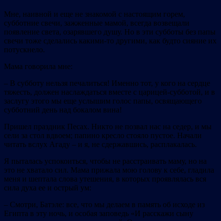
Мне, наивной и еще не знакомой с настоящим горем,
субботние свечи, зажженные мамой, всегда возвещали
появление света, озарявшего душу. Но в эти субботы без папы
свечи тоже сделались какими‐то другими, как будто сияние их
потускнело.
Мама говорила мне:
– В субботу нельзя печалиться! Именно тот, у кого на сердце
тяжесть, должен наслаждаться вместе с царицей‐субботой, и в
заслугу этого мы еще услышим голос папы, освящающего
субботний день над бокалом вина!
Пришел праздник Песах. Никто не позвал нас на седер, и мы
сели за стол вдвоем; папино кресло стояло пустое. Начали
читать вслух Агаду – и я, не сдержавшись, расплакалась.
Я пыталась успокоиться, чтобы не расстраивать маму, но на
это не хватало сил. Мама прижала мою голову к себе, гладила
меня и шептала слова утешения, в которых проявлялась вся
сила духа ее и острый ум:
– Смотри, Батэле: все, что мы делаем в память об исходе из
Египта в эту ночь, и особая заповедь «И расскажи сыну