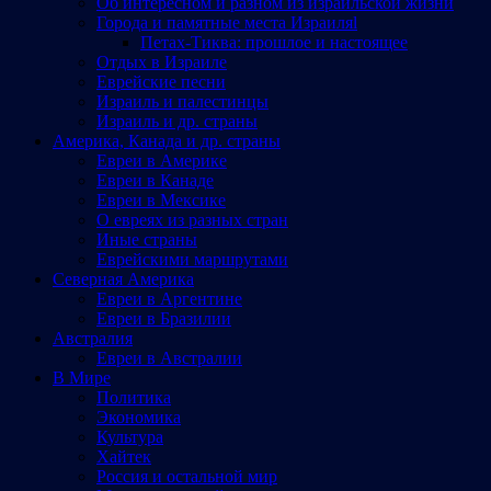
Об интересном и разном из израильской жизни
Города и памятные места Израиляl
Петах-Тиква: прошлое и настоящее
Отдых в Израиле
Еврейские песни
Израиль и палестинцы
Израиль и др. страны
Америка, Канада и др. страны
Евреи в Америке
Евреи в Канаде
Евреи в Мексике
О евреях из разных стран
Иные страны
Еврейскими маршрутами
Северная Америка
Евреи в Аргентине
Евреи в Бразилии
Австралия
Евреи в Австралии
В Мире
Политика
Экономика
Культура
Хайтек
Россия и остальной мир