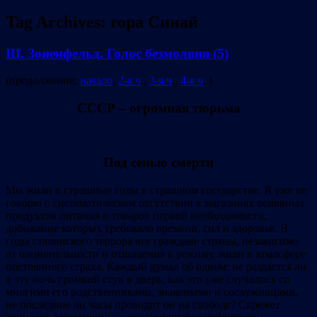
Tag Archives:
гора Синай
Ш. Зоненфельд. Голос безмолвия (5)
(продолжение;
начало
,
2-я ч
.,
3-я ч
.,
4-я ч
. )
СССР – огромная тюрьма
Под сенью смерти
Мы жили в страшные годы в страшном государстве. Я уже не
говорю о систематическом отсутствии в магазинах основных
продуктов питания и товаров первой необходимости,
добывание которых требовало времени, сил и здоровья. В
годы сталинского террора все граждане страны, независимо
от национальности и отношения к режиму, жили в атмосфере
постоянного страха. Каждый думал об одном: не раздастся ли
в эту ночь громкий стук в дверь, как это уже случилось со
многими его родственниками, знакомыми и сослуживцами,
не последние ли часы проводит он на свободе? Скрежет