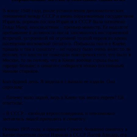
В конце 1948 года, после установления дипломатических
отношений между СССР и вновь образованным государством
Израиль, первым послом Израиля в СССР была назначена
Голда Меир, впоследствии – премьер‐министр. Ее недолгое
пребывание в должности посла запомнилось восторженной
встречей, устроенной ей огромной толпой евреев во время
посещения московской синагоги. Побывала она и в Киеве,
пришла и там в синагогу – но народу было очень мало: то ли
потому, что власти не пожелали повторения того, что было в
Москве, то ли потому, что в Киеве вообще страха было
гораздо больше; в синагоге собирался только постоянный
миньян стариков.
Был будний день. Я видела и слышала ее издали. Она
спросила:
– Почему мало людей, ведь в Киеве так много евреев? Ей
ответили:
– В СССР – свобода вероисповедания, и невозможно
заставлять людей приходить в синагогу.
Осенью 1955 года, в праздник Суккот, большую синагогу в
Киеве посетили посол Израиля в СССР Йосеф Авидар, его