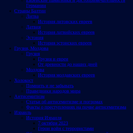
Еврейские памятники и достопримечательности
Германии
Страны Балтии
Литва
История литовских евреев
Латвия
История латвийских евреев
Эстония
История эстонских евреев
Грузия, Молдова
Грузия
Грузия и евреи
От древности до наших дней
Молдова
История молдавских евреев
Холокост
Помнить и не забывать
Праведники народов мира
Антисемитизм
Статьи об антисемитизме и погромах
Факты о преступлениях на почве антисемитизма
Израиль
История Израиля
7 октября 2023
Герои войн с террористами