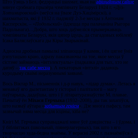
Што ўзяць з Бел. федэрацыі шахмат, якая на
афіцыйным сайце
мянуе срэбнага прызёра чэмпіянату Беларусі 1924 г. «
Дуз-
Хотимировский
» (меўся на ўвазе Дуз-Хацімірскі), а
шахматыста, які ў 1932 г. падзяліў 2-3-е месцы з Антонам
Касперскім, – «
Подольский
» (ідзецца пра палачаніна Рыгора
Падольнага)…Добра, што хоць даўмеліся прымеркаваць
чэмпіянаты Беларусі, якія цяпер ідуць, да стагадовых юбілеяў
Ісака Баляслаўскага ды Кіры Зварыкінай.
Адносна дробныя памылкі зліпаюцца ў камяк, і ён цягне ўніз
рэпутацыю краю, адразу паказваючы на тое, якое месца ў
сістэме займаюць «інтэлектуалы» (падказка для тых, хто не
дапяў –
так сабе месца
). А некаторыя «інтэлі» дадаюць
куродыму сваімі неразумнымі заявамі.
Вось Віктар М., пісьменнік і д-р навук, «лідар думак». Летась я
менаваў яго дылетантам у гісторыі і паліталогіі – магу
паўтарыць, дадаўшы, што і ў літаратуразнаўстве М. плавае.
Пачытаў ён
Міхася Герчыка
(1932–2008), ды так захапіўся,
што назваў аўтара «
забытым геніем
». Дзе многа пафасу, там
зазвычай няма месца для ісціны, хіба не?
Кнігі М. Герчыка суправаджалі мяне ўсё дзяцінства – і ўдома, і
ў бібліятэках (школьнай, піянерлагерных), так што з яго
творчасцю худа-бедна знаёмы. У верасні 2002 г. пазнаёміўся з