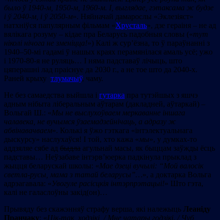
было ў 1940-м, 1950-м, 1960-м. І, выглядае, гэтаксама ж будзе
і ў 2040-м, і ў 2050-м
». Няйначай дамарослы «Эклезіяст»
натхніўся папулярным фільмам «
Хрусталь
», дзе гераіня – не ад
вялікага розуму – кідае пра Беларусь падобныя словы («
тут
ніколі нічога не зменіцца!
») Калі ж сур’ёзна, то ў параўнанні з
1940–50-мі гадамі ў нашых краях перамянілася амаль усё; ужо
і 1970-80-я не руляць… І няма падставаў лічыць, што
цяперашні лад праіснуе да 2030 г., а не тое што да 2040-х.
Раней крыху
тлумачыў
, чаму.
Не без самаедства выйшла і
гутарка
пра тутэйшых з яшчэ
адным нібыта ліберальным аўтарам (дакладней, аўтаркай) –
Вольгай Ш.: «
Мы не выслухоўваем меркаванне іншага
чалавека, не вучымся ўзаемадзейнічаць, а адразу ж
абвінавачваем
». Колькі я ўжо гэткага «інтэлектуальнага
дыскурсу» наслухаўся! І той, хто кажа «
мы
», у думках-то
аддзяляе сябе ад
быдла
агульнай масы, як быццам заўжды ёсць
падставы… Неўзабаве інтэрв’юерка падкінула прыклад з
жыцця беларускай школы: «
Мае дзеці вучылі: “Мой валосік
светла-русы, мама з татай беларусы”…
», а доктарка Вольга
адрэагавала: «
Увогуле расісцкія інтэрпрэтацыі!
» Што гэта,
калі не галаслоўны закід(он)…
Прывяду без скажэнняў страфу верша, які належыць
Леаніду
Пранчаку
: «
Цік-так, ходзікі, /
Мне чатары годзікі. /
Чуб