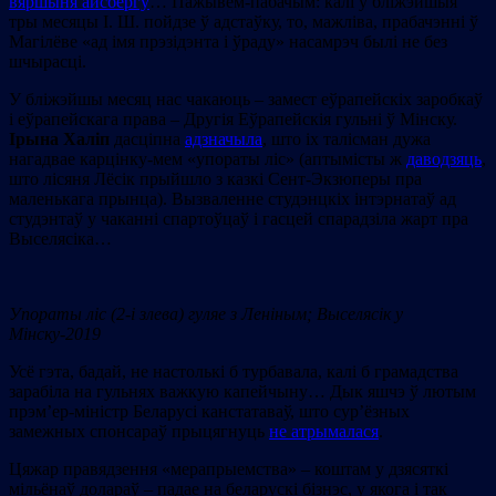
вяршыня айсбергу
… Пажывем-пабачым: калі ў бліжэйшыя
тры месяцы І. Ш. пойдзе ў адстаўку, то, мажліва, прабачэнні ў
Магілёве «ад імя прэзідэнта і ўраду» насамрэч былі не без
шчырасці.
У бліжэйшы месяц нас чакаюць – замест еўрапейскіх заробкаў
і еўрапейскага права – Другія Еўрапейскія гульні ў Мінску.
Ірына Халіп
дасціпна
адзначыла
, што іх талісман дужа
нагадвае карцінку-мем «упораты ліс» (аптымісты ж
даводзяць
,
што лісяня Лёсік прыйшло з казкі Сент-Экзюперы пра
маленькага прынца). Вызваленне студэнцкіх інтэрнатаў ад
студэнтаў у чаканні спартоўцаў і гасцей спарадзіла жарт пра
Выселясіка…
Упораты ліс
(2-
і
злева
)
гуляе з Леніным; Выселясік у
Мінску-2019
Усё гэта, бадай, не настолькі б турбавала, калі б грамадства
зарабіла на гульнях важкую капейчыну… Дык яшчэ ў лютым
прэм’ер-міністр Беларусі канстатаваў, што сур’ёзных
замежных спонсараў прыцягнуць
не атрымалася
.
Цяжар правядзення «мерапрыемства» – коштам у дзясяткі
мільёнаў долараў – падае на беларускі бізнэс, у якога і так