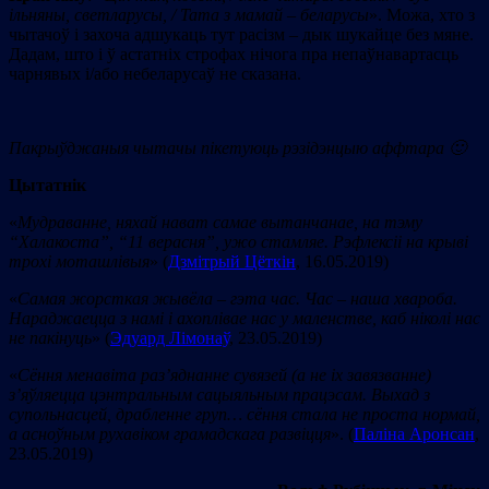
ільняны, светларусы, / Тата з мамай – беларусы
». Можа, хто з
чытачоў і захоча адшукаць тут расізм – дык шукайце без мяне.
Дадам, што і ў астатніх строфах нічога пра непаўнавартасць
чарнявых і/або небеларусаў не сказана.
Пакрыўджаныя чытачы пікетуюць рэзідэнцыю а
фф
тара 🙂
Цытатнік
«
Мудраванне, няхай нават самае вытанчанае, на тэму
“
Халакоста
”
,
“
11 верасня
”
, ужо стамляе. Рэфлексіі на крыві
трохі моташлівыя
» (
Дзмітрый Цёткін
, 16.05.2019)
«
Самая жорсткая жывёла – гэта час. Час – наша хвароба.
Нараджаецца з намі і ахоплівае нас у маленстве, каб ніколі нас
не пакінуць
» (
Эдуард Лімонаў
, 23.05.2019)
«
Сёння менавіта раз’яднанне сувязей (а не іх завязванне)
з’яўляецца цэнтральным сацыяльным працэсам. Выхад з
супольнасцей, драбленне груп… сёння стала не проста нормай,
а асноўным рухавіком грамадскага развіцця
». (
Паліна Аронсан
,
23.05.2019)