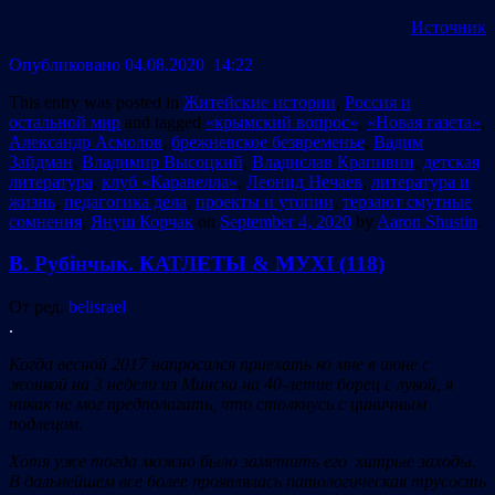
Источник
Опубликовано 04.08.2020 14:22
This entry was posted in
Житейские истории
,
Россия и
остальной мир
and tagged
«крымский вопрос»
,
«Новая газета»
,
Александр Асмолов
,
брежневское безвременье
,
Вадим
Зайдман
,
Владимир Высоцкий
,
Владислав Крапивин
,
детская
литература
,
клуб «Каравелла»
,
Леонид Нечаев
,
литература и
жизнь
,
педагогика дела
,
проекты и утопии
,
терзают смутные
сомнения
,
Януш Корчак
on
September 4, 2020
by
Aaron Shustin
.
В. Рубінчык. КАТЛЕТЫ & МУХІ (118)
От ред.
belisrael
.
Когда весной 2017 напросился приехать ко мне в июне с
жонкой на 3 недели из Минска на 40-летие борец с лукой, я
никак не мог предполагать, что столкнусь с циничным
подлецом.
Хотя уже тогда можно было заметить его хитрые заходы.
В дальнейшем все более проявлялась патологическая трусость