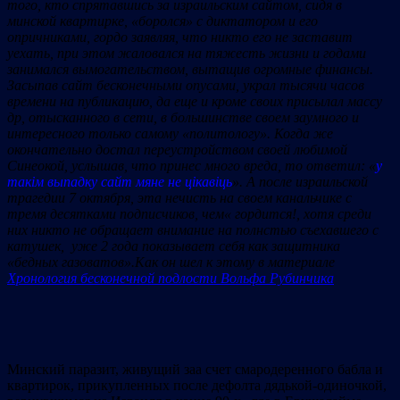
того, кто спрятавшись за израильским сайтом, сидя в
минской квартирке, «боролся» с диктатором и его
опричниками, гордо заявляя, что никто его не заставит
уехать, при этом жаловался на тяжесть жизни и годами
занимался вымогательством, вытащив огромные финансы.
Засыпав сайт бесконечными опусами, украл тысячи часов
времени на публикацию, да еще и кроме своих присылал массу
др, отысканного в сети, в большинстве своем заумного и
интересного только самому «политологу». Когда же
окончательно достал переустройством своей любимой
Синеокой, услышав, что принес много вреда, то ответил: «
у
такім выпадку сайт мяне не цікавіць
». А после израильской
трагедии 7 октября, эта нечисть на своем канальчике с
тремя десятками подписчиков, чем« гордится!, хотя среди
них никто не обращает внимание на полнстью съехавшего с
катушек, уже 2 года показывает себя как защитника
«бедных газоватов».Как он шел к этому в материале
Хронология бесконечной подлости Вольфа Рубинчика
Минский паразит, живущий заа счет смародеренного бабла и
квартирок, прикупленных после дефолта дядькой-одиночкой,