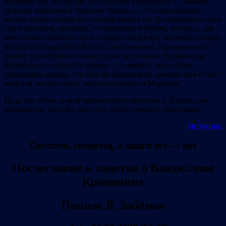
понятно, что это не так, что строчки Высоцкого
«
…значит,
нужные книги ты в детстве читал
»
— это идеализация
жизни, иначе откуда бы сегодня вокруг нас расплодился такой
сонм негодяев, циников, насильников и убийц, которые, как
метастазы, проникли во все сферы общества, включая высшие
посты в государствах. Но есть, несомненно, огромная масса
людей, для которых чтение, в том числе книг Владислава
Крапивина, не прошло даром — и именно такие люди
заставляют думать, что мир не безнадёжен, именно они станут
заметны, когда сгинет морок путинского Мордора.
Надо бы сейчас найти время перечитать книги Владислава
Крапивина. Хотя бы для того, чтобы сверить ориентиры…
Источник
Писатель меняется, а книги его — нет
Послесловие к заметке о Владиславе
Крапивине
П
ишет
В
.
Зайдман