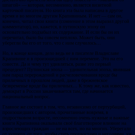
шпагой» — которая, несомненно, является визитной
карточкой писателя. Но книга эта была написана в другое
время и во многом другим Крапивиным. И нет — сам он,
конечно, читал свои книги (сомнение в этом выразил другой
комментатор), но, кажется, в путинскую эпоху он
основательно подзабыл их содержание. И если бы он их
перечитал, было бы совсем неплохо. Может быть, они
уберегли бы его от того, что с ним случилось…
Но, в конце концов, дело ведь не в писателе Владиславе
Крапивине и в произошедшей с ним перемене. Это на его
совести. Да и чему тут удивляться, разве это первый
прецедент? Путинская эпоха — удивительная эпоха, явившая
нам парад перерождений и расчеловечивания вроде бы
приличных в прошлом людей, даже в брежневское
безвременье вроде бы приличных… К тому же, как известно,
демократ в России заканчивается там, где начинается
национальный вопрос.
Главное же состоит в том, что, независимо от пертурбаций,
произошедших с автором, прочитанные вовремя, в
подростковом возрасте, несомненно очень нужные и важные
книги Крапивина оказывали своё благотворное влияние на
взрослеющих граждан — не на всех, но на многих. Уберегали
от худшего, от того, чтобы стать прохвостами и негодяями, уж