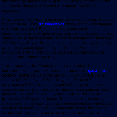
канстатаваць прагрэс у тых ці іншых сферах, тым болей што
тутэйшыя спікеры навучыліся прызнаваць «асобныя
недахопы».
Зусім свежы прыклад – начальніца Цэнтрвыбаркама, «птушка
паднявольная», ужо
прызнаюшчая
следам за сваім гаспадаром,
што Канстытуцыя ў РБ далёкая ад дасканаласці, што варта
было б выбіраць, а не прызначаць старшыняў сельскіх органаў
улады, знізіць парог для кандыдатаў на выбарах прэзідэнта (не
100 тыс. подпісаў, а 1% ад колькасці выбаршчыкаў), і г. д. Дзе
ж ты, заслужаная юрыстка, была 20 гадоў? Але, трэба
меркаваць, гэткія «размовы на карысць бедных» няблага
прадаюцца на знешнім рынку.
Іншая прадстаўніца Лукашэнкі нават «не пагрэбавала»
выступіць перад цыганамі з чымсьці накшталт
прабачэння
за
эксцэсы, дапушчаныя органамі МУС, – 23 мая спецыяльна
прыехала ў Магілёў… Нехта пісаў, што Наталля Качанава не
датычная да МУС, таму яе дэмарш быў недарэчны. Але ж
галава адміністрацыі прэзідэнта таксама ўваходзіць ва ўрад і
валодае там вагой не меншай, чым любы міністр, таму
фармальна ўсё ў рамках нормы. Іншая рэч, як стыкуюцца,
мякка кажучы, памылкі Ігара Шуневіча пасля (сама)забойства
яго падначаленага з далейшым знаходжаннем Шуневіча на
пасадзе міністра, пры тым, што гэтыя «касякі» – толькі