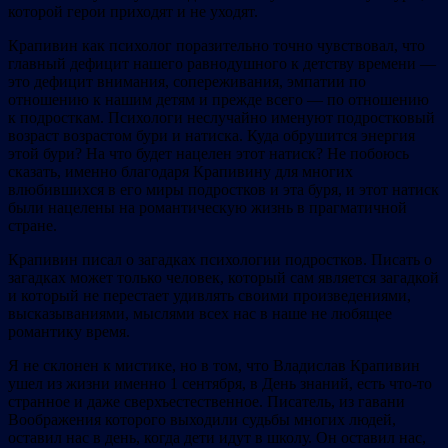
которой герои приходят и не уходят.
Крапивин как психолог поразительно точно чувствовал, что
главный дефицит нашего равнодушного к детству времени —
это дефицит внимания, сопереживания, эмпатии по
отношению к нашим детям и прежде всего — по отношению
к подросткам. Психологи неслучайно именуют подростковый
возраст возрастом бури и натиска. Куда обрушится энергия
этой бури? На что будет нацелен этот натиск? Не побоюсь
сказать, именно благодаря Крапивину для многих
влюбившихся в его миры подростков и эта буря, и этот натиск
были нацелены на романтическую жизнь в прагматичной
стране.
Крапивин писал о загадках психологии подростков. Писать о
загадках может только человек, который сам является загадкой
и который не перестает удивлять своими произведениями,
высказываниями, мыслями всех нас в наше не любящее
романтику время.
Я не склонен к мистике, но в том, что Владислав Крапивин
ушел из жизни именно 1 сентября, в День знаний, есть что-то
странное и даже сверхъестественное. Писатель, из гавани
Воображения которого выходили судьбы многих людей,
оставил нас в день, когда дети идут в школу. Он оставил нас,