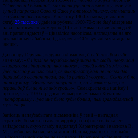
“Саветыш Геймланд”,
каб заткнуць рот замежжу, якое ўсё
гучней папракала Савецкі Саюз у антысемітызме, але чытаць
яго ўжо не было каму
». У пачатку 1960-х наклад выдання
сягаў
25 тыс. экз.
, дый на рубяжы 1960-70-х не быў мізэрным
нават па тагачасных мерках (10 тыс.). Нямала жывых людзей –
ані прапагандыстаў – цікавіліся часопісам, нягледзячы на яго
ідэалагічныя забабоны, і дзякуючы «СГ» вучыліся чытаць на
ідышы.
Да гонару Герчыка, «едучы з кірмашу», ён аб’ектыўна сябе
ацэньваў: «
Я ніколі не перабольшваў значэння сваёй творчасці
– шараговы літаратар, якіх многа
», «
сваёй кнігай я міжволі
ўнёс разлад у многія сем’і, яе выкарыстоўвалі не толькі для
барацьбы з сектанцтвам, але і з рэлігіяй увогуле…
Сёння я б не
напісаў кнігу “Вецер ірве павуцінне” і, ва ўсялякім разе, не
перавыдаў бы яе ні за якія грошы
». Самакрытычна напісаў і
пра тое, як у 1970 г. рэдагаваў «мёртвы» раман Кочатава:
«
канфармізму… ўва мне было куды больш, чым грамадзянскай
мужнасці
».
Запісаць напаўзабытага пісьменніка ў геніі – выгадная
стратэгія, бо можна самасцвярдзіцца на фоне сваіх калег:
зайздросьце, якую глыбу я адкапаў! Характэрная і выснова В.
М., зробленая ім пасля чытання «Непрыдуманых гісторый»:
«
нічога ў гэтай краіне не змянілася. Цяпер усё роўна так, як