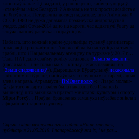
клопатаў хапае. Ці выдаткі, у рэшце рэшт, канвертуюцца ў
«станоўчы імідж Беларусі»? Адказаць не так проста; асабіста я
не ўпэўнены. Гістарычны досвед падказвае, што Алімпіяда ў
СССР-1980 не дужа дапамагла брэжнеўска-андропаўскай
уладзе, дый Сочы-2014 адно на кароткі час адцягнулі ўвагу ад
злоўжыванняў расійскага кіраўніцтва.
Няблага, што кожнай краіне-удзельніцы гульняў арганізатары
прысвяцілі ролік-вітанне. Але ж собіла ім наступіць на тыя ж
граблі, што і Нацыянальнаму агенцтву па турызме ў 2017 г…
Тады НАТ дало свайму роліку загаловак «
Звыш за чаканні
»
(пасля маіх – і не толькі маіх – кпінаў летась памянялі на
«
Звыш спадзяванняў
»). Дырэкцыя ж Еўрагульняў
накасячыла
з вітаннем на іўрыце, напісаўшы яго слушнымі літарамі, аднак
злева направа. Атрымаўся «
ПрЮвет волку
»: «Лэарсі молаш»
🙂 Да таго ж карта Ізраіля была паказана без Галанскіх
вышыняў, што выклікала пратэст міністаркі культуры і спорту
Міры Рэгеў
… Праўда, бракаваная замануха неўзабаве знікла з
афіцыйнай старонкі гульняў.
Скрын з «інтэлектуальнага» сайта «Наше мнение»,
публікацыя 21.05.2019. І папярэджваў жа іх
, і не раз..
.