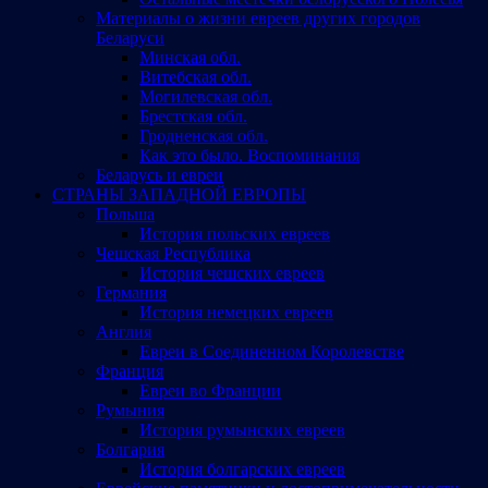
Материалы о жизни евреев других городов
Беларуси
Минская обл.
Витебская обл.
Могилевская обл.
Брестская обл.
Гродненская обл.
Как это было. Воспоминания
Беларусь и евреи
СТРАНЫ ЗАПАДНОЙ ЕВРОПЫ
Польша
История польских евреев
Чешская Республика
История чешских евреев
Германия
История немецких евреев
Англия
Евреи в Соединенном Королевстве
Франция
Евреи во Франции
Румыния
История румынских евреев
Болгария
История болгарских евреев