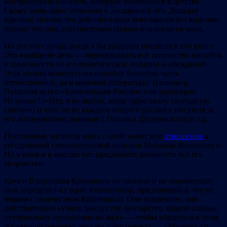
выгораживать писателя, которым зачитывался в детстве.
Скажу лишь одно: печально и досадно всё это. Досадно
вдвойне, потому что действительно зачитывался его книгами,
потому что они действительно сильно повлияли на меня.
Но это тот случай, когда я бы разделил писателя и его книги.
Это вообще не дело — перечёркивать всё творчество писателя
в зависимости от его политической позиции и убеждений.
Этак можно выкинуть на помойку большую часть
отечественной, да и мировой литературы. Например,
Пушкина за его «Клеветникам России» или панегирик
Николаю I («Нет, я не льстец, когда царю хвалу свободную
слагаю») и чуть ли не каждого второго русского писателя за
его антисемитизм (начиная с Гоголя и Достоевского) и т.д.
Постоянные читатели моих статей знают моё
отношение
к
сегодняшней соглашательской позиции Михаила Жванецкого.
Но у меня и в мыслях нет предложить зачеркнуть всё его
творчество.
Книги Владислава Крапивина не лживые и не лицемерные
(как определил их один комментатор, признавшийся, что не
знаком с творчеством Крапивина). Они искренние, они
действительно «учили рыцарству, бунтарству, защите слабых,
нетерпимому отношению ко лжи» — чтобы убедиться в этом,
достаточно прочесть хотя бы одну повесть — «Мальчик со