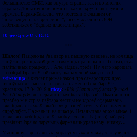
большинство СМИ, как внутри страны, так и во многих
странах. Достаточно вспомнить как выкручивали руки во
времена Барака-Байдена, что постоянно слышим от
“просвещенных европейцев”, бессмысленной ООН,
заботящихся о “бедных пластелинцах”.
10 декабря 2025, 16:16
***
Шалом!
Пазіраючы ўва двор на пышную квецень, не хочацца
зноў
«
пырскаць жоўцю
»
разважаць пра перыпетыі грамадска-
палітычных працэсаў… Але, відаць, трэба. Ну, чаго харошага
– пазіцыі Ізраіля ў рэйтынгу эканамічнай магутнасці
зніжаюцца
, а кнэсэт прымае закон пра самароспуск праз
няпоўных два месяцы пасля парламенцкіх выбараў 9
красавіка. 17.04.2019 я
пісаў
: «
Бібі (Нетаньягу) заваліў-такі
Бені (Ганца)
», ды перамога выявілася Піравай. Шматвопытны
прэм’ер-міністр за паўтара месяцы не здолеў сфармаваць
кааліцыю з «жукоў і жаб», хоць раней з гэтым больш-менш
спраўляўся. На жаль ці на шчасце, Нетаньягава эпоха мінае, і
мала каго здзівіць, калі ў выніку восеньскіх (пера)выбараў
прэзідэнт Ізраіля даручыць фармаваць урад каму іншаму…
У апошнія гады палітыкі «прасунутых» дзяржаў увогуле неяк