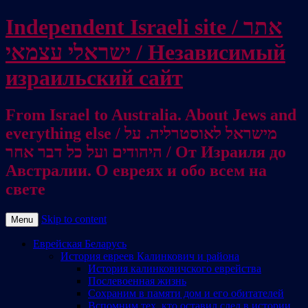
Independent Israeli site / אתר
ישראלי עצמאי / Независимый
израильский сайт
From Israel to Australia. About Jews and
everything else / מישראל לאוסטרליה. על
היהודים ועל כל דבר אחר / От Израиля до
Австралии. О евреях и обо всем на
свете
Skip to content
Menu
Еврейская Беларусь
История евреев Калинкович и района
История калинковичского еврейства
Послевоенная жизнь
Сохраним в памяти дом и его обитателей
Вспомним тех, кто оставил след в истории