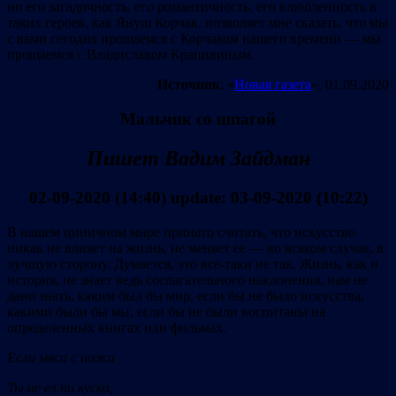
но его загадочность, его романтичность, его влюбленность в
таких героев, как Януш Корчак, позволяет мне сказать, что мы
с вами сегодня прощаемся с Корчаком нашего времени — мы
прощаемся с Владиславом Крапивиным.
Источник
: «
Новая газета
», 01.09.2020
Мальчик со шпагой
Пишет
Вадим Зайдман
02-09-2020 (14:40) update: 03-09-2020 (10:22)
В нашем циничном мире принято считать, что искусство
никак не влияет на жизнь, не меняет ее — во всяком случае, в
лучшую сторону. Думается, это все-таки не так. Жизнь, как и
история, не знает ведь сослагательного наклонения, нам не
дано знать, каким был бы мир, если бы не было искусства,
какими были бы мы, если бы не были воспитаны на
определенных книгах или фильмах.
Если мяса с ножа
Ты не ел ни куска,