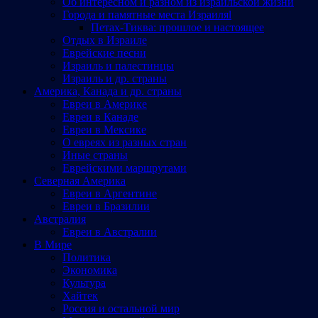
Об интересном и разном из израильской жизни
Города и памятные места Израиляl
Петах-Тиква: прошлое и настоящее
Отдых в Израиле
Еврейские песни
Израиль и палестинцы
Израиль и др. страны
Америка, Канада и др. страны
Евреи в Америке
Евреи в Канаде
Евреи в Мексике
О евреях из разных стран
Иные страны
Еврейскими маршрутами
Северная Америка
Евреи в Аргентине
Евреи в Бразилии
Австралия
Евреи в Австралии
В Мире
Политика
Экономика
Культура
Хайтек
Россия и остальной мир