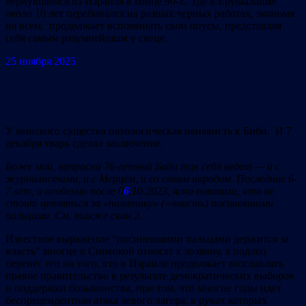
вернувшимся из Израиля в конце 90-х, где в Ерушалайме
около 10 лет перебивался на разных черных работах, экономя
на всем, продолжает вспоминать свои опусы, представляя
себя самым разумнейшым у
свеце.
25 ноября 2025
У минского существа патологическая ненависть к Биби. И 7
декабря тварь сделал заключение.
Боже мой, напрасно 76-летний Биби так себя ведет — и с
журналистами, и с Мерцем, и со своим народом. Последние 6-
7 лет, и особенно после 0
6
.10.2023, ясно показали, что не
стоит цепляться за «политику» (=власть) посиневшими
пальцами. См. также скан 2.
Известное выражение “посиневшими пальцами держится за
власть” многие в Синеокой относят к хозяину, а подлец
перенес его на того, кто в Израиле продолжает возглавлять
правое правительство в результате демократических выборов
и поддержки большинства, при том, что многие годы идет
беспрецендентная атака левого лагеря, в руках которых