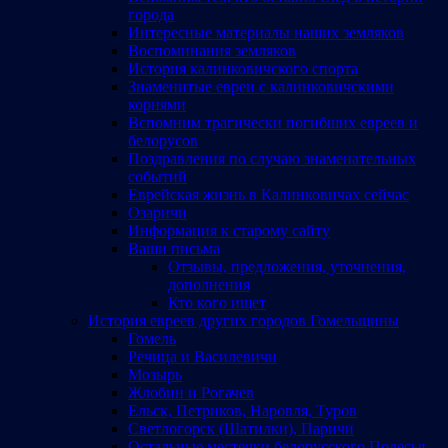
города
Интересные материалы наших земляков
Воспоминания земляков
История калинковичского спорта
Знаменитые евреи с калинковичскими
корнями
Вспомним трагически погибших евреев и
белорусов
Поздравления по случаю знаменательных
событий
Еврейская жизнь в Калинковичах сейчас
Озаричи
Информация к старому сайту
Ваши письма
Отзывы, предложения, уточнения,
дополнения
Кто кого ищет
История евреев других городов Гомельщины
Гомель
Речица и Василевичи
Мозырь
Жлобин и Рогачев
Ельск, Петриков, Наровля, Туров
Светлогорск (Шатилки), Паричи
Остальные местечки белорусского Полесья