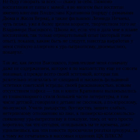
Не буду говорить за всех — скажу за себя. Помимо
воспитания от папы с мамой, я во многом был воспитан
именно книгами Владислава Крапивина (наряду с романами
Дюма и Жюля Верна), а также фильмами Леонида Нечаева,
чуть позже, уже в более зрелом возрасте, творчеством того же
Владимира Высоцкого. Школа же, если что и дала мне в плане
воспитания, так только отрицательный опыт (который тоже
опыт), показав, каким быть не следует, навсегда выработав у
меня стойкую аллергию к ура-патриотизму, двоемыслию,
показухе.
Так же, как песни Высоцкого, привлекшие меня поначалу
даже не содержанием, которое я по малолетству еще не совсем
понимал, а прежде всего своей эстетикой, которая так
разительно отличалась от слащавой и насквозь фальшивой
эстетики советской эстрады, своей раскованностью, всяким
отсутствием пафоса — так и книги Крапивина выламывались
из тошнотворного стиля б
о
льшей части литературы, в том
числе детской, говорили с детьми не сюсюкая, а по-взрослому,
по-мужски. Учили рыцарству, бунтарству, защите слабых,
нетерпимому отношению ко лжи, к пионерско-комсомольско-
совковому ура-патриотизму и показухе, тому, от чего просто
воротило, так что сегодня, оглядываясь на те времена, даже
удивляешься, как эти повести проскочили рогатки цензуры, да
к тому же печатались в массовых изданиях ЦК ВЛКСМ