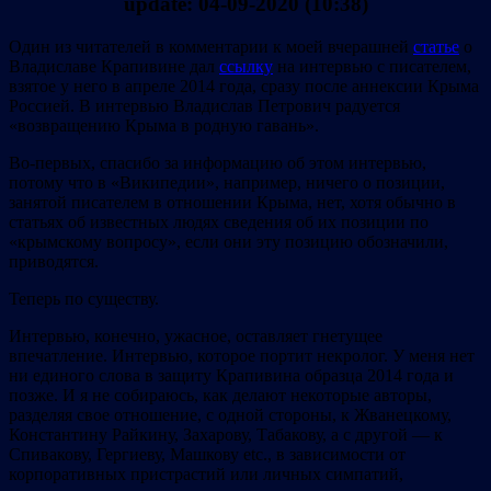
update: 04-09-2020 (10:38)
Один из читателей в комментарии к моей вчерашней
статье
о
Владиславе Крапивине дал
ссылку
на интервью с писателем,
взятое у него в апреле 2014 года, сразу после аннексии Крыма
Россией. В интервью Владислав Петрович радуется
«возвращению Крыма в родную гавань».
Во-первых, спасибо за информацию об этом интервью,
потому что в «Википедии», например, ничего о позиции,
занятой писателем в отношении Крыма, нет, хотя обычно в
статьях об известных людях сведения об их позиции по
«крымскому вопросу», если они эту позицию обозначили,
приводятся.
Теперь по существу.
Интервью, конечно, ужасное, оставляет гнетущее
впечатление. Интервью, которое портит некролог. У меня нет
ни единого слова в защиту Крапивина образца 2014 года и
позже. И я не собираюсь, как делают некоторые авторы,
разделяя свое отношение, с одной стороны, к Жванецкому,
Константину Райкину, Захарову, Табакову, а с другой — к
Спивакову, Гергиеву, Машкову etc., в зависимости от
корпоративных пристрастий или личных симпатий,