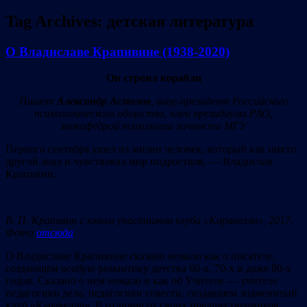
Tag Archives:
детская литература
О Владиславе Крапивине (1938-2020)
Он строил корабли
Пишет
Александр Асмолов
, вице-президент Российского
психологического общества, член президиума РАО,
завкафедрой психологии личности МГУ
Первого сентября ушел из жизни человек, который как никто
другой знал и чувствовал мир подростков, — Владислав
Крапивин.
В. П. Крапивин с юным участником клуба «Каравелла», 2017.
Фото
отсюда
О Владиславе Крапивине сказано немало как о писателе,
создающем особую романтику детства 60-х, 70-х и даже 80-х
годов. Сказано о нем немало и как об Учителе — учителе
педагогики дела, педагогики совести, создавшем знаменитый
клуб «Каравелла». В отличие от своих предшественников,