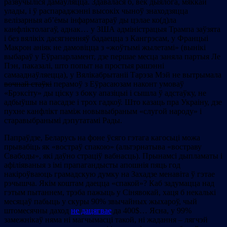
развучыліся дамаўляцца. Здавалася б, век дыялога, мяккай
улады, і ў распараджэнні высокіх чыноў знаходзяцца
велізарныя аб’ёмы інфарматараў ды цэлае ко(д)ла
канфліктолагаў, аднак… у ЗША адміністрацыя Трампа заўзята
і без вялікіх дасягненняў бадаецца з Кангрэсам, у Францыі
Макрон аніяк не дамовіцца з «жоўтымі жылетамі» (вынікі
выбараў у Еўрапарламент, дзе першае месца заняла партыя Ле
Пэн, паказалі, што попыт на простыя рашэнні
самааднаўляецца), у Вялікабрытаніі Тарэза Мэй не вытрымала
вочнай стаўкі
перамоў з Еўрасаюзам наконт умоваў
«Брэксіту» ды ціску з боку апазіцыі і сышла ў адстаўку, не
адбыўшы на пасадзе і трох гадкоў. Што казаць пра Украіну, дзе
пухне канфлікт паміж новывыбраным «слугой народу» і
старавыбранымі дэпутатамі Рады.
Папраўдзе, Беларусь на фоне ўсяго гэтага кагосьці можа
прывабіць як «востраў спакою» (альтэрнатыва «востраву
Свабоды», які даўно страціў вабнасць). Прынамсі дыпламаты і
афіліяваныя з імі прапагандысты апошнія пяць год
накіроўваюць грамадскую думку на Захадзе менавіта ў гэтае
рэчышча. Якім коштам даецца «спакой»? Каб задумацца над
гэтым пытаннем, трэба пажыць у Сінявокай, хаця б некалькі
месяцаў пабыць у скуры 90% звычайных жыхароў, чый
штомесячны даход
не дацягвае
да 400$… Ясна, у 99%
замежнікаў няма ні магчымасці такой, ні жадання – лягчэй