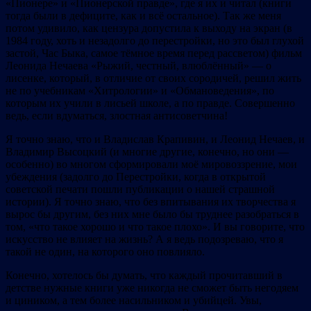
«Пионере» и «Пионерской правде», где я их и читал (книги
тогда были в дефиците, как и всё остальное). Так же меня
потом удивило, как цензура допустила к выходу на экран (в
1984 году, хоть и незадолго до перестройки, но это был глухой
застой, Час Быка, самое тёмное время перед рассветом) фильм
Леонида Нечаева «Рыжий, честный, влюблённый» — о
лисенке, который, в отличие от своих сородичей, решил жить
не по учебникам «Хитрологии» и «Обмановедения», по
которым их учили в лисьей школе, а по правде. Совершенно
ведь, если вдуматься, злостная антисоветчина!
Я точно знаю, что и Владислав Крапивин, и Леонид Нечаев, и
Владимир Высоцкий (и многие другие, конечно, но они —
особенно) во многом сформировали моё мировоззрение, мои
убеждения (задолго до Перестройки, когда в открытой
советской печати пошли публикации о нашей страшной
истории). Я точно знаю, что без впитывания их творчества я
вырос бы другим, без них мне было бы труднее разобраться в
том, «что такое хорошо и что такое плохо». И вы говорите, что
искусство не влияет на жизнь? А я ведь подозреваю, что я
такой не один, на которого оно повлияло.
Конечно, хотелось бы думать, что каждый прочитавший в
детстве нужные книги уже никогда не сможет быть негодяем
и циником, а тем более насильником и убийцей. Увы,