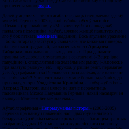
М. Г. і асабіста – у час з’езду Саюза пісьменнікаў ён падпісаў
прынесены мною
зварот
.
Далей у ацэнках – нічога асабістага, хоць і непрыемна здзівіў
мяне М. Герчык у 2003 г., калі публікаваўся ў часопісе
«Неман» (прыпамінаю, у «Мы яшчэ тут!» я пашкадаваў
пажылога пісьменніка, маўляў, цяжкае жыццё падштурхнула
яго ў бок гэткага
адыёзнага
выдання). Вось агульнае ўражанне
– бойкі літаратар застаўся ў сваім часе, дзе кніжныя піянеры,
пільнуючыся традыцый, закладзеных яшчэ
Аркадзем
Гайдарам
, выкрываюць злых дарослых. Пры дапамозе
правільных дарослых змагаюцца з сектантамі («Вецер ірве
павуцінне»), спекулянтамі на жывёльным рынку («Аповесць
пра залатую рыбку»), еtc. – дружба, у рэшце рэшт, перамагае
ўсё. Ад графаманства Герчыкава проза далёкая, але называць
яе геніяльнай?! У пяшчотным веку мне больш падабаліся, да
прыкладу, творы
Уладзіслава Крапівіна
, а з «буржуйскіх» –
Астрыд Ліндгрэн
, дый цяпер не цягне перачытваць
падсавецкага Міхася Навумавіча Герчыка, няхай насамрэч ён
выявіўся Майсеем Беньямінавічам…
Аўтабіяграфічныя «
Непрыдуманыя гісторыі
» (2003-2005)
Герчыка пра вайну і паваенны час – дыхтоўнае чытво з
беларуска-яўрэйскім смехам скрозь слёзы, з багаццем трапных
назіранняў, аднак і ў іх мнагавата журналісцкага скорапісу…
Напрыклад, гаворка пра 1950-я гг.: «
пазней з’явіўся часопісік