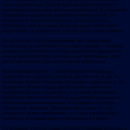
таких как Александр Грин, Владислав Крапивин писал о
рукотворных парусниках мечты и воображения. Воображение
Крапивина рождалось не из фантастических утопий. Его
воображение, как и его педагогика дела, рождались в
буквальном смысле слова из реальных дел: в своем клубе с
подростками он многие годы действительно строил корабли.
На мой взгляд, Владислав Крапивин был уникальным
психологом, который решился на самое сложное — на такие
диалоги с подростками, в которых подростки в буквальном
смысле слова вырастали, в которых они чувствовали, ради
чего и как им жить, ради чего и как им действовать.
Подростковый возраст — самый трудный не только для
родителей, но и для самих детей, и для учителей, и для тех
писателей, которые отваживаются писать о подростках и для
подростков. Был ли Владислав Крапивин «советским»
писателем? Думаю, что ошибусь, если назову Владислава
Крапивина советским писателем, ориентируясь лишь на то,
что его произведения выходили и в журналах «Пионер»,
«Уральский следопыт». Крапивин, как и герои его книг,
умудрился сделать невозможное: он создал параллельную
вселенную, в которой жили и действовали его герои.
По большому счету он создал вселенную большой культуры, в