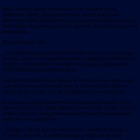
Мне, наивной и еще не знакомой с настоящим горем,
субботние свечи, зажженные мамой, всегда возвещали
появление света, озарявшего душу. Но в эти субботы без папы
свечи тоже сделались какими‐то другими, как будто сияние их
потускнело.
Мама говорила мне:
– В субботу нельзя печалиться! Именно тот, у кого на сердце
тяжесть, должен наслаждаться вместе с царицей‐субботой, и в
заслугу этого мы еще услышим голос папы, освящающего
субботний день над бокалом вина!
Пришел праздник Песах. Никто не позвал нас на седер, и мы
сели за стол вдвоем; папино кресло стояло пустое. Начали
читать вслух Агаду – и я, не сдержавшись, расплакалась.
Я пыталась успокоиться, чтобы не расстраивать маму, но на
это не хватало сил. Мама прижала мою голову к себе, гладила
меня и шептала слова утешения, в которых проявлялась вся
сила духа ее и острый ум:
– Смотри, Батэле: все, что мы делаем в память об исходе из
Египта в эту ночь, и особая заповедь «И расскажи сыну