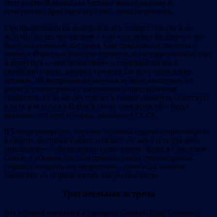
Этот портной выполнял частные заказы на дому и,
естественно, брал выручку себе – пока не попался.
Ему предложили на выбор: или его отдадут под суд и он
получит десять лет лагерей – или «послужит Родине», и это
будет искуплением его греха. Ему предложили съездить с
женой в Израиль в качестве туристов за государственный счет
и вернуться с «впечатлениями» о страшной жизни в
еврейской стране, которые сочинят для него сотрудники
органов. По возвращении он должен будет выступать по
радио и телевидению с рассказами о преступлениях
сионистов. Если же ему придет в голову обмануть советскую
власть и остаться в Израиле, то за «дезертирство» будут
наказаны его дети и внуки, живущие в СССР.
В Гемаре говорится, что если человека судили и приговорили
к смерти, но пришел некто и сказал: «У меня есть для него
оправдание» – обвиненного судят заново. Живя в Советском
Союзе, я усвоила для себя правило: когда судишь других,
старайся находить им оправдания – даже если человек
совершил, на первый взгляд, явную подлость.
Трогательная встреча
Эта история случилась в праздник Симхат‐Тора. Синагога