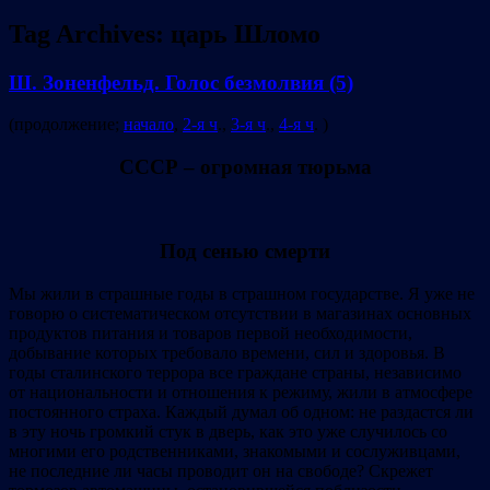
Tag Archives:
царь Шломо
Ш. Зоненфельд. Голос безмолвия (5)
(продолжение;
начало
,
2-я ч
.,
3-я ч
.,
4-я ч
. )
СССР – огромная тюрьма
Под сенью смерти
Мы жили в страшные годы в страшном государстве. Я уже не
говорю о систематическом отсутствии в магазинах основных
продуктов питания и товаров первой необходимости,
добывание которых требовало времени, сил и здоровья. В
годы сталинского террора все граждане страны, независимо
от национальности и отношения к режиму, жили в атмосфере
постоянного страха. Каждый думал об одном: не раздастся ли
в эту ночь громкий стук в дверь, как это уже случилось со
многими его родственниками, знакомыми и сослуживцами,
не последние ли часы проводит он на свободе? Скрежет