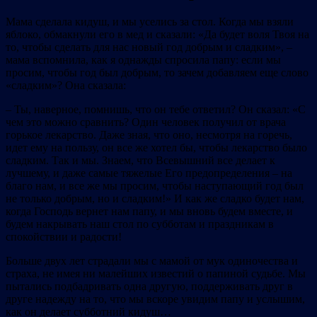
Мама сделала кидуш, и мы уселись за стол. Когда мы взяли
яблоко, обмакнули его в мед и сказали: «Да будет воля Твоя на
то, чтобы сделать для нас новый год добрым и сладким», –
мама вспомнила, как я однажды спросила папу: если мы
просим, чтобы год был добрым, то зачем добавляем еще слово
«сладким»? Она сказала:
– Ты, наверное, помнишь, что он тебе ответил? Он сказал: «С
чем это можно сравнить? Один человек получил от врача
горькое лекарство. Даже зная, что оно, несмотря на горечь,
идет ему на пользу, он все же хотел бы, чтобы лекарство было
сладким. Так и мы. Знаем, что Всевышний все делает к
лучшему, и даже самые тяжелые Его предопределения – на
благо нам, и все же мы просим, чтобы наступающий год был
не только добрым, но и сладким!» И как же сладко будет нам,
когда Господь вернет нам папу, и мы вновь будем вместе, и
будем накрывать наш стол по субботам и праздникам в
спокойствии и радости!
Больше двух лет страдали мы с мамой от мук одиночества и
страха, не имея ни малейших известий о папиной судьбе. Мы
пытались подбадривать одна другую, поддерживать друг в
друге надежду на то, что мы вскоре увидим папу и услышим,
как он делает субботний кидуш…