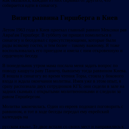
Как оказалось, каждый из них скрывал от другого, что
собирается идти в синагогу.
Визит раввина Гиршберга в Киев
Летом 1963 года в Киев приехал главный раввин Мексики рав
Авраѓам Гиршберг. В субботу он пришел помолиться в
синагогу и беседовал с присутствующими, которые были
рады всякому гостю, и тем более – такому важному. Я тоже
воспользовалась его приездом и имела с ним откровенную и
сердечную беседу.
В понедельник утром мама послала меня задать вопрос по
поводу кашрута раву Паничу, бывшему тогда раввином Киева.
Я вошла в синагогу во время чтения Торы, стояла у бокового
входа и ждала окончания молитвы. Имея уже в этом опыт, я
сразу распознала двух сотрудников КГБ; они сидели в зале на
задних скамьях с открытыми молитвенниками и следили за
равом Гиршбергом.
Молитва закончилась. Один из евреев подошел поговорить с
раввином, и тот в ходе беседы передал ему еврейский
календарь на
русском языке. Те двое встали со своих мест и направились к