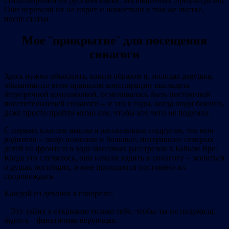
стихотворений на русском языке, посвященных Эрец‐Исраэль.
Они перевели их на иврит и поместили в том же листке,
после статьи.
Мое ¨прикрытие¨ для посещения
синагоги
Здесь нужно объяснить, каким образом я, молодая девушка,
обязанная по всем правилам конспирации выглядеть
безупречной комсомолкой, осмеливалась быть постоянной
посетительницей синагоги – и это в годы, когда люди боялись
даже просто пройти мимо нее, чтобы кто чего не подумал.
С первых классов школы я рассказывала подругам, что мои
родители – люди пожилые и больные, потерявшие семерых
детей на фронте и в ходе массовых расстрелов в Бабьем Яре.
Когда это случилось, они начали ходить в синагогу – молиться
о душах погибших, и мне приходится постоянно их
сопровождать.
Каждой из девочек я говорила:
– Эту тайну я открываю только тебе, чтобы ты не подумала,
будто я – фанатичная верующая.