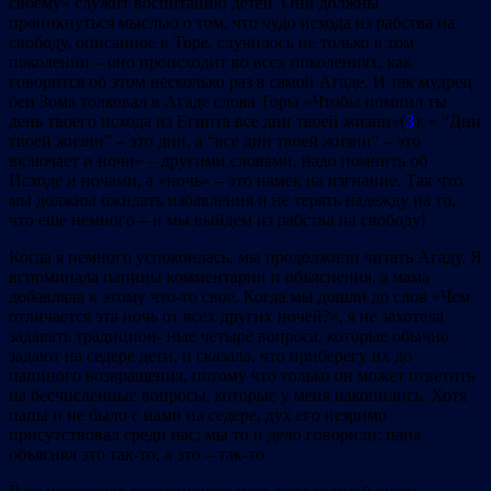
своему» служит воспитанию детей. Они должны
проникнуться мыслью о том, что чудо исхода из рабства на
свободу, описанное в Торе, случилось не только в том
поколении – оно происходит во всех поколениях, как
говорится об этом несколько раз в самой Агаде. И так мудрец
бен Зома толковал в Агаде слова Торы «Чтобы помнил ты
день твоего исхода из Египта все дни твоей жизни»(
3
): « “Дни
твоей жизни” – это дни, а “все дни твоей жизни” – это
включает и ночи» – другими словами, надо помнить об
Исходе и ночами, а «ночь» – это намек на изгнание. Так что
мы должны ожидать избавления и не терять надежду на то,
что еще немного – и мы выйдем из рабства на свободу!
Когда я немного успокоилась, мы продолжили читать Агаду. Я
вспоминала папины комментарии и объяснения, а мама
добавляла к этому что‐то свое. Когда мы дошли до слов «Чем
отличается эта ночь от всех других ночей?», я не захотела
задавать традицион‐ ные четыре вопроса, которые обычно
задают на седере дети, и сказала, что приберегу их до
папиного возвращения, потому что только он может ответить
на бесчисленные вопросы, которые у меня накопились. Хотя
папы и не было с нами на седере, дух его незримо
присутствовал среди нас; мы то и дело говорили: папа
объяснял это так‐то, а это – так‐то.