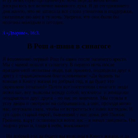
В ту невеселую праздничную ночь передо мной вновь
раскрылось все величие маминого духа. Я до сегодняшнего
дня жалею, что не записала все слова утешения и поддержки,
сказанные ею мне в ту ночь. Уверена, что они были бы
полезны молодым и сегодня.
3 «Дварим», 16:3.
В Рош а-шана в синагоге
Я вспоминаю первый Рош ѓа‐шана после папиного ареста.
Мы с мамой пошли в синагогу. В первую ночь после
праздничной молитвы люди, как принято, подходили друг к
другу с традиционным благословением: «Да будешь ты
вписан в Книгу жизни на добрый год, и да будет это
скреплено печатью!» Почти все посетители синагоги люди
пожилые, все знакомы между собой; мужчины и женщины
поздравляли друг друга – но нас не замечали. Мы стояли в
углу двора и смотрели на собравшихся, а они, проходя мимо
нас, опускали глаза, чтобы не встретиться с нами взглядом. И
тут один старый еврей, бывавший у нас дома, реб Пинхас
Грейниц, вдруг остановился возле нас – и начал танцевать. Он
поднял руки и, глядя в небо, воскликнул:
– На добрый год да будете вы вписаны в Книгу жизни, и да