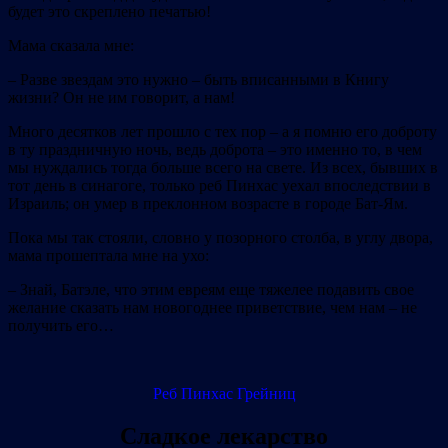
будет это скреплено печатью!
Мама сказала мне:
– Разве звездам это нужно – быть вписанными в Книгу
жизни? Он не им говорит, а нам!
Много десятков лет прошло с тех пор – а я помню его доброту
в ту праздничную ночь, ведь доброта – это именно то, в чем
мы нуждались тогда больше всего на свете. Из всех, бывших в
тот день в синагоге, только реб Пинхас уехал впоследствии в
Израиль; он умер в преклонном возрасте в городе Бат‐Ям.
Пока мы так стояли, словно у позорного столба, в углу двора,
мама прошептала мне на ухо:
– Знай, Батэле, что этим евреям еще тяжелее подавить свое
желание сказать нам новогоднее приветствие, чем нам – не
получить его…
Реб Пинхас Грейниц
Сладкое лекарство