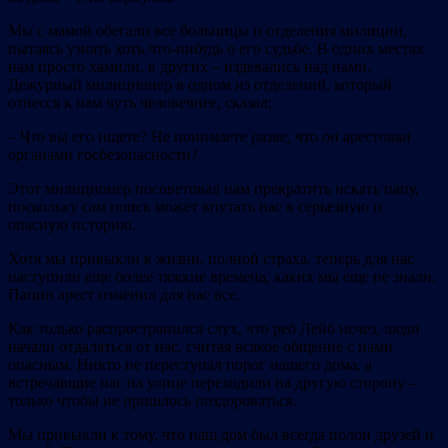
Мы с мамой обегали все больницы и отделения милиции,
пытаясь узнать хоть что‐нибудь о его судьбе. В одних местах
нам просто хамили, в других – издевались над нами.
Дежурный милиционер в одном из отделений, который
отнесся к нам чуть человечнее, сказал:
– Что вы его ищете? Не понимаете разве, что он арестован
органами госбезопасности?
Этот милиционер посоветовал нам прекратить искать папу,
поскольку сам поиск может впутать нас в серьезную и
опасную историю.
Хотя мы привыкли к жизни, полной страха, теперь для нас
наступили еще более тяжкие времена, каких мы еще не знали.
Папин арест изменил для нас все.
Как только распространился слух, что реб Лейб исчез, люди
начали отдаляться от нас, считая всякое общение с нами
опасным. Никто не переступал порог нашего дома, а
встречавшие нас на улице переходили на другую сторону –
только чтобы не пришлось поздороваться.
Мы привыкли к тому, что наш дом был всегда полон друзей и