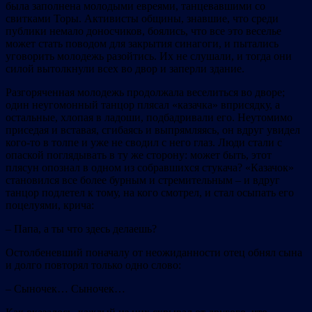
была заполнена молодыми евреями, танцевавшими со
свитками Торы. Активисты общины, знавшие, что среди
публики немало доносчиков, боялись, что все это веселье
может стать поводом для закрытия синагоги, и пытались
уговорить молодежь разойтись. Их не слушали, и тогда они
силой вытолкнули всех во двор и заперли здание.
Разгоряченная молодежь продолжала веселиться во дворе;
один неугомонный танцор плясал «казачка» вприсядку, а
остальные, хлопая в ладоши, подбадривали его. Неутомимо
приседая и вставая, сгибаясь и выпрямляясь, он вдруг увидел
кого‐то в толпе и уже не сводил с него глаз. Люди стали с
опаской поглядывать в ту же сторону: может быть, этот
плясун опознал в одном из собравшихся стукача? «Казачок»
становился все более бурным и стремительным – и вдруг
танцор подлетел к тому, на кого смотрел, и стал осыпать его
поцелуями, крича:
– Папа, а ты что здесь делаешь?
Остолбеневший поначалу от неожиданности отец обнял сына
и долго повторял только одно слово:
– Сыночек… Сыночек…