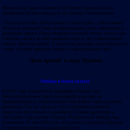
Мама всегда, даже в моменты отчаяния, находила слова
ободрения, нужные как раз в эту минуту. Она говорила:
– Сказано в Торе: «И был вечер, и было утро» – это означает,
что после вечерней тьмы всегда приходит утро, озаряющее и
радующее сердце. Народ Израиля начинает отсчет нового дня
с вечера, а вслед за ним приходит утро, и это символизирует
победу света над тьмой. У других же народов день начинается
с утра, а потом приходит вечер, и тьма побеждает свет.
¨Дело врачей¨ и чудо Пурима
¨Убийцы в белых халатах¨
В 1953 году, незадолго до праздника Пурим, над
многострадальным советским еврейством, еще не
оправившимся от ужасов нацистской бойни, нависла новая
опасность. Так же, как и до того в Германии, события
нарастали постепенно и приобрели особый драматизм в
последние годы жизни Сталина. Вскоре после победы над
Германией, 24 мая 1945 года, на одном из приемов в Кремле
Сталин провозгласил следующий тост: