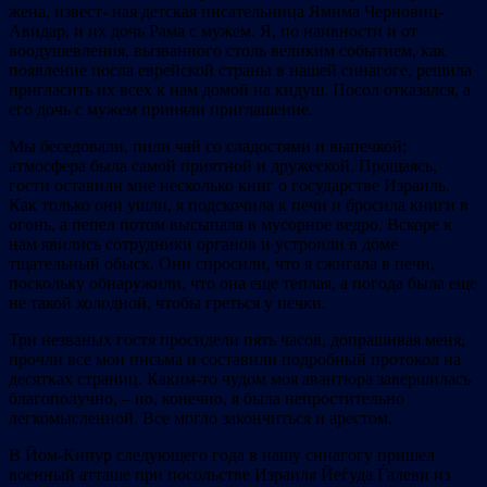
жена, извест‐ ная детская писательница Ямима Черновиц‐
Авидар, и их дочь Рама с мужем. Я, по наивности и от
воодушевления, вызванного столь великим событием, как
появление посла еврейской страны в нашей синагоге, решила
пригласить их всех к нам домой на кидуш. Посол отказался, а
его дочь с мужем приняли приглашение.
Мы беседовали, пили чай со сладостями и выпечкой;
атмосфера была самой приятной и дружеской. Прощаясь,
гости оставили мне несколько книг о государстве Израиль.
Как только они ушли, я подскочила к печи и бросила книги в
огонь, а пепел потом высыпала в мусорное ведро. Вскоре к
нам явились сотрудники органов и устроили в доме
тщательный обыск. Они спросили, что я сжигала в печи,
поскольку обнаружили, что она еще теплая, а погода была еще
не такой холодной, чтобы греться у печки.
Три незваных гостя просидели пять часов, допрашивая меня,
прочли все мои письма и составили подробный протокол на
десятках страниц. Каким‐то чудом моя авантюра завершилась
благополучно, – но, конечно, я была непростительно
легкомысленной. Все могло закончиться и арестом.
В Йом‐Кипур следующего года в нашу синагогу пришел
военный атташе при посольстве Израиля Йеѓуда Ѓалеви из