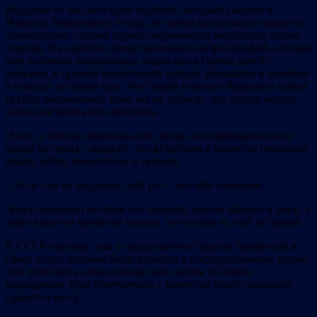
Недалеко от нас жил один портной, который съездил в
Израиль. Вернувшись оттуда, он начал выступать по радио и
телевидению с целой серией очерняющих еврейскую страну
передач. На одной из представленных им фотографий, которая
мне особенно запомнилась, видна была группа детей с
пейсами, в грязной неряшливой одежде, роющихся в помойке
в поисках остатков еды. Этот еврей поносил Израиль в самых
грубых выражениях, пока мы не решили, что делать нечего –
нужно заставить его замолчать.
И вот, в темную зимнюю ночь, когда он возвращался после
одной из своих «лекций», его встретили в переулке несколько
наших ребят, поколотили и сказали:
– Если сам не закроешь свой рот – мы тебе поможем.
Через несколько месяцев тот портной тяжело заболел и умер, а
через какое‐то время мы узнали, что стояло за этой историей.
В СССР портные, как и представители других профессий в
сфере услуг, должны были работать в государственных ателье,
при этом брать левые заказы было делом уголовно
наказуемым. Всю получаемую с клиентов плату следовало
сдавать в кассу.