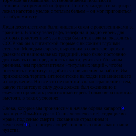
тормозов автомашины, остановившейся поблизости,
становился причиной инфаркта. Почти у каждого в квартире
лежал наготове узелок с теплым бельем – он мог пригодиться
в любую минуту.
Люди десятилетиями были лишены связи с родственниками за
границей. В эпоху телеграфа, телефона и радио евреи, для
которых родственные узы всегда были так важны, оказались в
СССР как бы в гигантской тюрьме с высокими глухими
стенами. Молодым евреям, выросшим в советское время и
далеким от национальных традиций, надо было постоянно
доказывать свою преданность власти, учиться с бóльшим
рвением, чем представителям «титульных наций», чтобы
поступить в институт и добиться повышения на работе. Им
приходилось терпеть антисемитские выходки ненавидевшего
их окружения. Но все это не идет ни в какое сравнение с тем,
какую гигантскую силу духа должен был ежедневно и
ежечасно проявлять религиозный еврей. Только вера помогала
выстоять в таких условиях.
Слова, которые мы произносим в начале обряда капарот(
9
)
накануне Йом‐Кипура: «[Сыны человеческие], сидящие во
мраке, под сенью смерти, скованные страданием и
железом»(
10
), – с потрясающей точностью описывают наши
чувства.