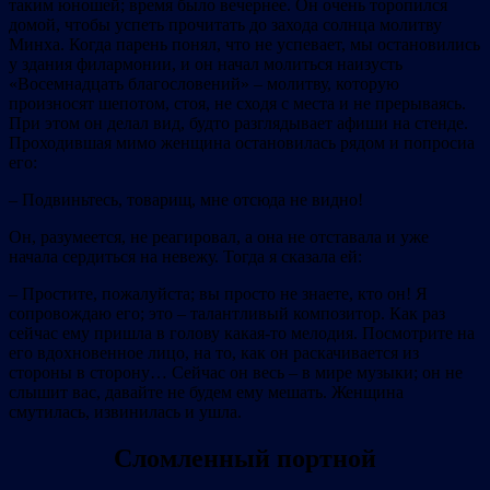
таким юношей; время было вечернее. Он очень торопился
домой, чтобы успеть прочитать до захода солнца молитву
Минха. Когда парень понял, что не успевает, мы остановились
у здания филармонии, и он начал молиться наизусть
«Восемнадцать благословений» – молитву, которую
произносят шепотом, стоя, не сходя с места и не прерываясь.
При этом он делал вид, будто разглядывает афиши на стенде.
Проходившая мимо женщина остановилась рядом и попросиа
его:
– Подвиньтесь, товарищ, мне отсюда не видно!
Он, разумеется, не реагировал, а она не отставала и уже
начала сердиться на невежу. Тогда я сказала ей:
– Простите, пожалуйста; вы просто не знаете, кто он! Я
сопровождаю его; это – талантливый композитор. Как раз
сейчас ему пришла в голову какая‐то мелодия. Посмотрите на
его вдохновенное лицо, на то, как он раскачивается из
стороны в сторону… Сейчас он весь – в мире музыки; он не
слышит вас, давайте не будем ему мешать. Женщина
смутилась, извинилась и ушла.
Сломленный портной