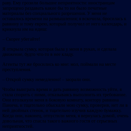
раву. Ему грозили большие неприятности: иностранцам
запрещено раздавать какие бы то ни было печатные
материалы без специального разрешения. У меня не
оставалось времени на размышления; я вскочила, бросилась к
раввину и тому еврею, который получил от него календарь, и
крикнула им на идиш:
– Скорее убегайте!
Я открыла сумку, которая была у меня в руках, и сделала
движение, будто что‐то в нее кладу.
Агенты тут же бросились ко мне: мол, поймали на месте
преступления.
– Открой сумку немедленно! – заорали они.
Чтобы выиграть время и дать раввину возможность уйти, я
стала спорить с ними, отказываясь выполнить их требование.
Они втолкнули меня в боковую комнату, контору раввина
Панича, и тщательно обыскали мою сумку, проверив, нет ли в
ней двойных стенок, и тщательно изучив каждую бумажку.
Когда они, наконец, отпустили меня, я вернулась домой, очень
довольная, что спасла такого важного гостя от серьезных
неприятностей.