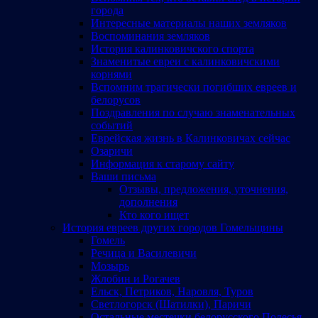
города
Интересные материалы наших земляков
Воспоминания земляков
История калинковичского спорта
Знаменитые евреи с калинковичскими
корнями
Вспомним трагически погибших евреев и
белорусов
Поздравления по случаю знаменательных
событий
Еврейская жизнь в Калинковичах сейчас
Озаричи
Информация к старому сайту
Ваши письма
Отзывы, предложения, уточнения,
дополнения
Кто кого ищет
История евреев других городов Гомельщины
Гомель
Речица и Василевичи
Мозырь
Жлобин и Рогачев
Ельск, Петриков, Наровля, Туров
Светлогорск (Шатилки), Паричи
Остальные местечки белорусского Полесья