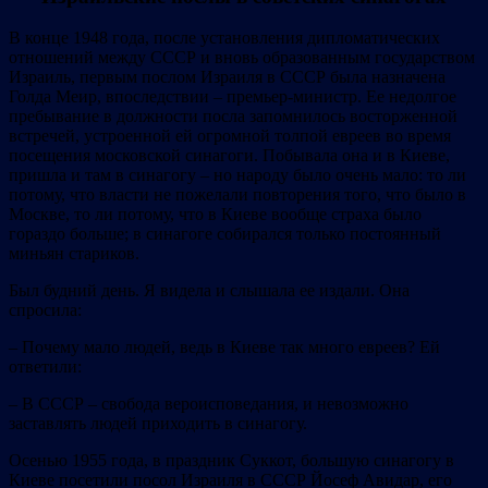
В конце 1948 года, после установления дипломатических
отношений между СССР и вновь образованным государством
Израиль, первым послом Израиля в СССР была назначена
Голда Меир, впоследствии – премьер‐министр. Ее недолгое
пребывание в должности посла запомнилось восторженной
встречей, устроенной ей огромной толпой евреев во время
посещения московской синагоги. Побывала она и в Киеве,
пришла и там в синагогу – но народу было очень мало: то ли
потому, что власти не пожелали повторения того, что было в
Москве, то ли потому, что в Киеве вообще страха было
гораздо больше; в синагоге собирался только постоянный
миньян стариков.
Был будний день. Я видела и слышала ее издали. Она
спросила:
– Почему мало людей, ведь в Киеве так много евреев? Ей
ответили:
– В СССР – свобода вероисповедания, и невозможно
заставлять людей приходить в синагогу.
Осенью 1955 года, в праздник Суккот, большую синагогу в
Киеве посетили посол Израиля в СССР Йосеф Авидар, его