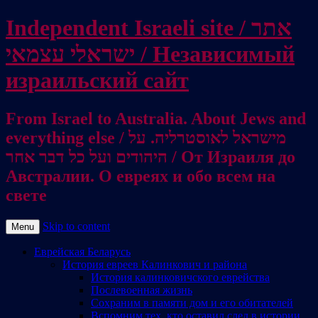
Independent Israeli site / אתר
ישראלי עצמאי / Независимый
израильский сайт
From Israel to Australia. About Jews and
everything else / מישראל לאוסטרליה. על
היהודים ועל כל דבר אחר / От Израиля до
Австралии. О евреях и обо всем на
свете
Skip to content
Menu
Еврейская Беларусь
История евреев Калинкович и района
История калинковичского еврейства
Послевоенная жизнь
Сохраним в памяти дом и его обитателей
Вспомним тех, кто оставил след в истории