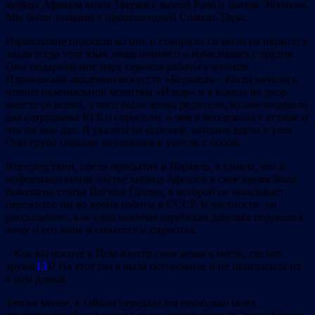
кибуца Афиким возле Тверии с женой Раей и сыном Эйтаном.
Мы были знакомы с прошлогодней Симхат‐Торы.
Израильтяне подошли ко мне и говорили со мной на иврите; я
знала тогда этот язык лишь немного и изъяснялась с трудом.
Они подарили мне пару сережек работы учеников
Израильской академии искусств «Бецалель». Когда началось
чтение поминальной молитвы «Изкор» и я вышла во двор
вместе со всеми, у кого были живы родители, ко мне подошли
два сотрудника КГБ и спросили, о чем я беседовала с атташе и
что он мне дал. Я указала на сережки, которые вдела в уши.
Они грубо сорвали украшения и унесли с собой.
Впоследствии, после прибытия в Израиль, я узнала, что в
информационном листке кибуца Афиким в свое время была
помещена статья Йеѓуды Ѓалеви, в которой он описывает
пережитое им во время работы в СССР. В частности, он
рассказывает, как одна наивная еврейская девушка подошла к
нему и его жене в синагоге и спросила:
– Как вы носите в Йом‐Кипур свои вещи в месте, где нет
эрува(
13
)? На этот раз я была осторожнее и не пригласила их
к нам домой.
Тем не менее, я тайком передала им несколько моих