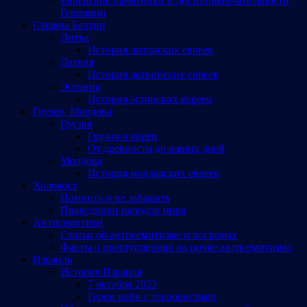
Еврейские памятники и достопримечательности
Германии
Страны Балтии
Литва
История литовских евреев
Латвия
История латвийских евреев
Эстония
История эстонских евреев
Грузия, Молдова
Грузия
Грузия и евреи
От древности до наших дней
Молдова
История молдавских евреев
Холокост
Помнить и не забывать
Праведники народов мира
Антисемитизм
Статьи об антисемитизме и погромах
Факты о преступлениях на почве антисемитизма
Израиль
История Израиля
7 октября 2023
Герои войн с террористами