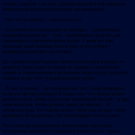
голове, а другой – на руке, прикрепленный к ней длинным,
обмотанным несколько раз вокруг нее ремешком.
– Что это за кубики? – спросил он его.
– Я получил их в наследство от бабушки, – вдохновенно
сымпровизировал тот. – Это – проверенное средство для
страдающих от
ревматических болей. У меня вот уже
несколько дней сильные боли в руке, и эти кубики с
ремешками помогают их снимать.
Его приятель простодушно принял все на веру и вышел из
комнаты. Через какое‐то время он подошел к еврейскому
юноше и, пожаловавшись на сильные боли в руке, попросил
повязать и ему этот чудодейственный кубик.
– Я был в панике, – рассказывал мне тот, – ведь запрещено
налагать тфилин нееврею! Я сказал ему, что сначала нужно
разогреть руку. Начал делать ему энергичный массаж – и при
этом молиться, чтобы дело не дошло до тфилин… И
случилось чудо. Тот парень сказал: «Мне уже не надо твоих
ремешков, боль прошла». Он поблагодарил меня и ушел.
Что только не придумывали религиозные евреи ради
исполнения заповедей! Однажды в Киеве я шла с одним