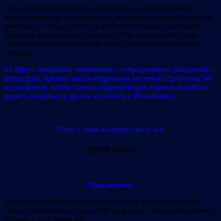
Это объяснение отлично действовало и спасало меня от
многих проблем, в том числе, и от необходимости вступать в
комсомол, – ведь синагогу я все‐таки регулярно посещала,
хоть и по уважительной причине. Так что в первые ряды
советской молодежи меня не звали, но я от этого никак не
страдала.
13
Эрув
– буквально «смешение», «объединение» (владений) –
процедура, предписанная мудрецами (включая строительство
ограждения), чтобы сделать разрешенным перенос вещей из
одного владения в другое в субботу и Йом‐Кипур.
Папа и мама во дворе синагоги
Арест папы
Прокаженные
Но вернусь к началу пятидесятых годов и к истории моей
семьи. Мартовским утром 1951 года папа, как обычно, вышел
из дома – и не вернулся.