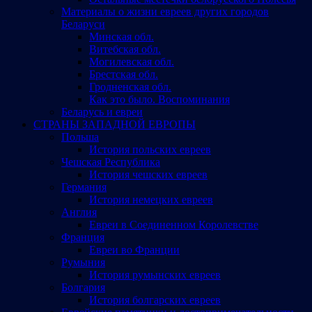
Материалы о жизни евреев других городов
Беларуси
Минская обл.
Витебская обл.
Могилевская обл.
Брестская обл.
Гродненская обл.
Как это было. Воспоминания
Беларусь и евреи
СТРАНЫ ЗАПАДНОЙ ЕВРОПЫ
Польша
История польских евреев
Чешская Республика
История чешских евреев
Германия
История немецких евреев
Англия
Евреи в Соединенном Королевстве
Франция
Евреи во Франции
Румыния
История румынских евреев
Болгария
История болгарских евреев