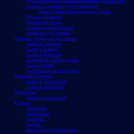
Об интересном и разном из израильской жизни
Города и памятные места Израиляl
Петах-Тиква: прошлое и настоящее
Отдых в Израиле
Еврейские песни
Израиль и палестинцы
Израиль и др. страны
Америка, Канада и др. страны
Евреи в Америке
Евреи в Канаде
Евреи в Мексике
О евреях из разных стран
Иные страны
Еврейскими маршрутами
Северная Америка
Евреи в Аргентине
Евреи в Бразилии
Австралия
Евреи в Австралии
В Мире
Политика
Экономика
Культура
Хайтек
Россия и остальной мир