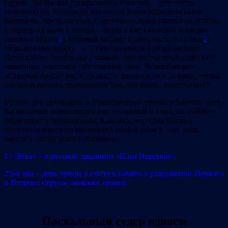
гостей. Теперь мы превратились в изгоев… Это очень
угнетало нас, поскольку мы всегда были общительными,
жившими одной жизнью с другими и принимавшими близко
к сердцу их дела, а теперь – будто о нас написано в начале
свитка «Эйха»(
1
), который читают в день поста 9‐го ава(
2
):
«Как одиноко сидит…» – там говорится о разрушенном
Иерусалиме. Теперь мы с мамой – две несчастные одинокие
женщины, боящиеся собственной тени. Всякий шорох
за дверью бросал нас в дрожь: не явились ли и за нами, чтобы
пытками выбить признания в том, что папа – преступник?
Будние дни проходили в повседневных трудах и заботах, хотя
бы частично отвлекавших нас от мыслей о папе, но субботы
были просто невыносимы. Казалось, что сама Шхина,
постоянно присутствовавшая в нашем доме в этот день,
вместе с папой ушла в изгнание.
1 «Эйха» – в русской традиции «Плач Иеремии».
2 9‐е ава – день траура и поста в память о разрушении Первого
и Второго иеруса‐ лимских храмов.
Пасхальный седер вдвоем