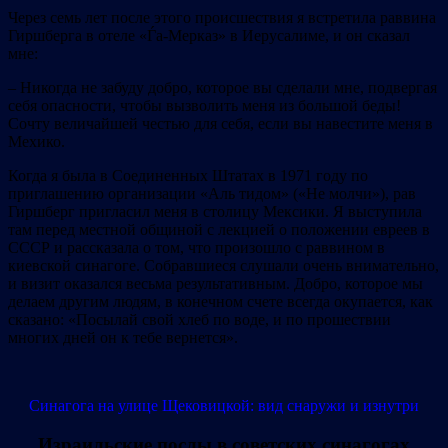
Через семь лет после этого происшествия я встретила раввина
Гиршберга в отеле «Ѓа‐Мерказ» в Иерусалиме, и он сказал
мне:
– Никогда не забуду добро, которое вы сделали мне, подвергая
себя опасности, чтобы вызволить меня из большой беды!
Сочту величайшей честью для себя, если вы навестите меня в
Мехико.
Когда я была в Соединенных Штатах в 1971 году по
приглашению организации «Аль тидом» («Не молчи»), рав
Гиршберг пригласил меня в столицу Мексики. Я выступила
там перед местной общиной с лекцией о положении евреев в
СССР и рассказала о том, что произошло с раввином в
киевской синагоге. Собравшиеся слушали очень внимательно,
и визит оказался весьма результативным. Добро, которое мы
делаем другим людям, в конечном счете всегда окупается, как
сказано: «Посылай свой хлеб по воде, и по прошествии
многих дней он к тебе вернется».
Синагога на улице Щековицкой: вид снаружи и изнутри
Израильские послы в советских синагогах