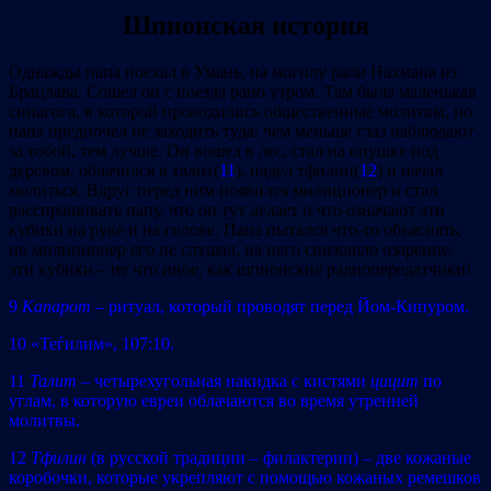
Шпионская история
Однажды папа поехал в Умань, на могилу раби Нахмана из
Брацлава. Сошел он с поезда рано утром. Там была маленькая
синагога, в которой проводились общественные молитвы, но
папа предпочел не заходить туда: чем меньше глаз наблюдают
за тобой, тем лучше. Он вошел в лес, стал на опушке под
деревом, облачился в талит(
11
), надел тфилин(
12
) и начал
молиться. Вдруг перед ним появился милиционер и стал
расспрашивать папу, что он тут делает и что означают эти
кубики на руке и на голове. Папа пытался что‐то объяснять,
но милиционер его не слушал, на него снизошло озарение:
эти кубики – не что иное, как шпионские радиопередатчики!
9
Капарот
– ритуал, который проводят перед Йом‐Кипуром.
10 «Теѓилим», 107:10.
11
Талит
– четырехугольная накидка с кистями
цицит
по
углам, в которую евреи облачаются во время утренней
молитвы.
12
Тфилин
(в русской традиции – филактерии) – две кожаные
коробочки, которые укрепляют с помощью кожаных ремешков