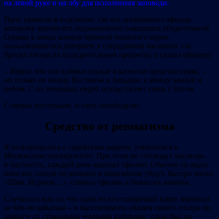
на левой руке и на лбу для исполнения заповеди.
Папу привели в отделение, где его допрашивал офицер,
которому версия его подчиненного показалась убедительной.
Однако в конце концов привели пожилого еврея,
пользовавшегося доверием у сотрудников милиции. Он
бросил взгляд на подозрительные предметы и сказал офицеру:
– Верно, что эти кубики служат в качестве средства связи, –
но только не между Востоком и Западом, а между землей и
небом. С их помощью еврей осуществляет связь с Богом.
Старика послушали, и папу освободили.
Средство от ревматизма
Я познакомилась с еврейским парнем, учившимся в
Московском университете. При этом он соблюдал заповеди –
в частности, каждый день надевал тфилин. Обычно он ждал,
пока все соседи по комнате в общежитии уйдут, быстро читал
«Шма, Исраэль…», снимал тфилин и бежал на занятия.
Случилось как‐то, что один из его товарищей вдруг вернулся
за чем‐то забытым – и был потрясен, увидев своего соседа по
комнате со странными черными кубиками: один был на