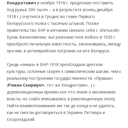
К
ондратов
ич
в ноябре 1918 г. предложил поставить
под ружьё 200 тыcяч – а в результате (конец декабря
1918 г.) очутился в Гродно во главе Первого
белорусского полка с тысячью штыков. Позже
правительство БНР в изгнании связало себя с «батькой»
Булак-Балаховичем, чьё разномастное войско в 1920 г.
приобрело печальную известность, запачкавшись, между
прочим, в антиеврейских погромах на юге Беларуси.
Среди «левых» в БНР-1918 преобладали деятели
культуры, склонные скорее к символическим шагам, чем к
реальному построению государственности. «Правые»
(
Р
оман Ск
ирмунт
, тот же Кондратович…) с
дореволюционных времён кое-что знали о механизмах
власти, но слабо вписывались в революционную эпоху.
Найти взаимопонимание им так до конца и не удалось,
как не смогли договориться в Украине Петлюра и
Скоропадский.