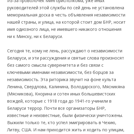
Из-за проволочек Мингорисполкома, уже иных
руководителей этой службы по сей день не установлена
мемориальная доска в честь объявления независимости
нашей страны, и улица, на которой стоит дом БНР, носит
имя одиозного лица, не имевшего никакого отношения
ни к Минску, ни к Беларуси.
Сегодня те, кому не лень, рассуждают о независимости
Беларуси, и эти рассуждения и святые слова произносят
без самого смысла суверенитета и без связи с
ключевыми именами независимости, без борцов за
независимость. Эта риторика звучит на фоне культа
Ленина, Свердлова, Калинина, Володарского, Мясникяна
(Мясникова), Кнорина и сотен иных большевистских
вождей, которые с 1918 года до 1941-го учинили в
Беларуси террор. Почти все организаторы БНР,
известные и неизвестные, были физически уничтожены.
Выжили только те, кто успел эмигрировать в Чехию,
Литву, США. И нам приходится жить и ходить по улицам,