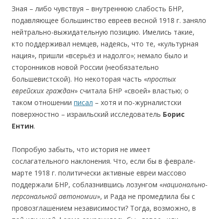
Зная – либо чувствуя – внутреннюю слабость БНР,
подавляющее большинство евреев весной 1918 г. заняло
нейтрально-выжидательную позицию. Имелись такие,
кто поддерживал немцев, надеясь, что те, «культурная
нация», пришли «всерьёз и надолго»; немало было и
сторонников новой России (необязательно
большевистской). Но некоторая часть «
простых
еврейских граждан
» считала БНР «своей» властью; о
таком отношении
писал
– хотя и по-журналистски
поверхностно – израильский исследователь
Борис
Ентин
.
Попробую забыть, что история не имеет
сослагательного наклонения. Что, если бы в феврале-
марте 1918 г. политически активные евреи массово
поддержали БНР, соблазнившись лозунгом «
нац
ио
нальн
о
-
пер
со
нальн
о
й а
втономии
», и Рада не промедлила бы с
провозглашением независимости? Тогда, возможно, в