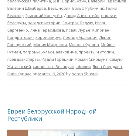
белорусская политика
,
БНР
,
Борис Ентин
,
Валерий Герасимов
,
Валерий Шамбаров
,
Вейшнория
,
Вольф Рубинчик
,
Гелий
Белкинд
,
Григорий Костусёв
,
Давид Анекштейн
,
евреи и
белорусы
,
загадки истории
,
Змитрок Бядуля
,
Игорь
Сергеенко
,
Инна Герасимова
,
Исаак Лурье
,
Киприан
Кондратович
,
коронавирус
,
Леонид Акалович
,
Лявон
Барщевский
,
Мария Мицкевич
,
Микола Купава
,
Мойше
Гутман
,
погромы Булак-Балаховича
,
проекты и утопии
,
псевдоэксперты
,
Радим Горецкий
,
Роман Скирмунт
,
Самуил
Житловский
,
сионисты в Беларуси
,
юбилеи
,
Яков Свердлов
,
Янка Купала
on
March 19, 2020
by
Aaron Shustin
.
Евреи Белорусской Народной
Республики