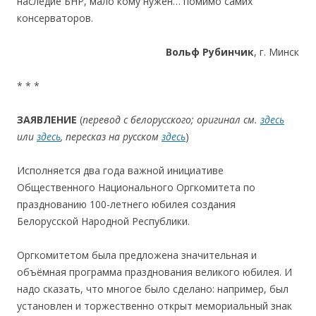
наследие БНР, мало кому нужен… помимо самих
консерваторов.
Вольф Рубинчик
, г. Минск
* * *
ЗАЯВ
ЛЕНИЕ
(
перевод с белорусского; оригинал см.
здесь
или
здесь
, пересказ на русском
здесь
)
Исполняется два года важной инициативе
Общественного Национального Оргкомитета по
празднованию 100-летнего юбилея создания
Белорусской Народной Республики.
Оргкомитетом была предложена значительная и
объёмная программа празднования великого юбилея. И
надо сказать, что многое было сделано: например, был
установлен и торжественно открыт мемориальный знак