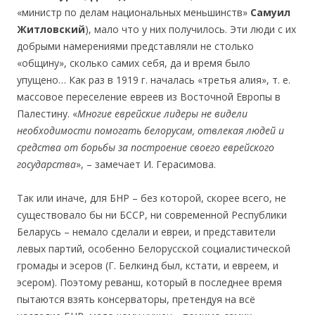
«министр по делам национальных меньшинств»
Саму
ил
Ж
итло
вский
), мало что у них получилось. Эти люди с их
добрыми намерениями представляли не столько
«общину», сколько самих себя, да и время было
упущено… Как раз в 1919 г. началась «третья алия», т. е.
массовое переселение евреев из Восточной Европы в
Палестину. «
Мног
ие еврейские лидеры не видели
необходимости помогать белорусам, отвлекая людей и
средства от борьбы за построение своего еврейского
государства
», – замечает И. Герасимова.
Так или иначе, для БНР – без которой, скорее всего, не
существовало бы ни БССР, ни современной Республики
Беларусь – немало сделали и евреи, и представители
левых партий, особенно Белорусской социалистической
громады и эсеров (Г. Белкинд был, кстати, и евреем, и
эсером). Поэтому реванш, который в последнее время
пытаются взять консерваторы, претендуя на всё