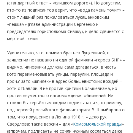
(стандартный ответ – «слишком дорого»). Но допустим,
кто-то из подписантов верит, что «вода камень точит» –
стоит лишний раз пожаловаться лукашенковским
«пешкам» (главе администрации Сергеенко и
председателю горисполкома Сиваку), и дело сдвинется с
мёртвой точки.
Удивительно, что, помимо братьев Луцкевичей, в
заявлении не названо ни единой фамилии «героев БНР» –
видимо, чиновники должны сами догадаться, в честь
кого переименовывать улицы, переулки, площади и
проч.? Зато «шпилек» в адрес большевистских вождей –
хоть отбавляй. Я не против критики большевизма, но
против неуместного нагромождения обвинений. Не
стоило бы серьёзным людям подписываться, к примеру,
под версией российского фолк-историка В. Шамбарова о
том, что покушение на Ленина 1918 г. – дело рук
Свердлова; такие версии – для «
Комсомольской правды
»
(впрочем, подписанты не сочли нужным сослаться даже