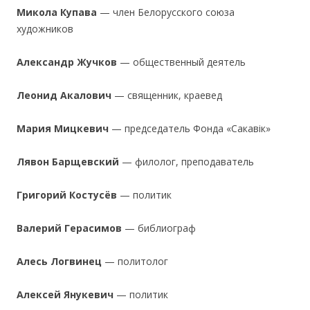
М
икола Купава
— член Белорусского союза
художников
А
лександр Жучко
в
— общественный деятель
Ле
онид Акалов
ич
— священник, краевед
Мар
ия М
ицкев
ич
— председатель Фонда «Сакавік»
Лявон Бар
щевский
— филолог, преподаватель
Гр
игорий К
остусё
в
— политик
Валер
ий Герас
имов
— библиограф
Алесь Л
огв
инец
— политолог
Ал
ексей Янукев
ич
— политик