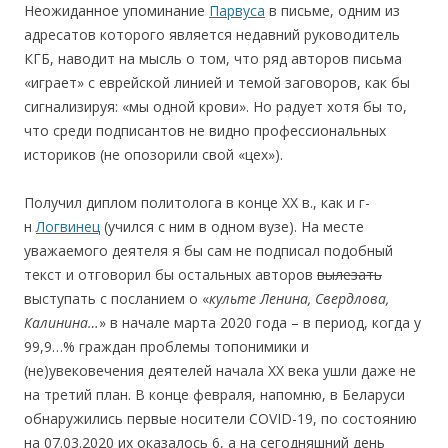
Неожиданное упоминание
Парвуса
в письме, одним из
адресатов которого является недавний руководитель
КГБ, наводит на мысль о том, что ряд авторов письма
«играет» с еврейской линией и темой заговоров, как бы
сигнализируя: «мы одной крови». Но радует хотя бы то,
что среди подписантов не видно профессиональных
историков (не опозорили свой «цех»).
Получил диплом политолога в конце ХХ в., как и г-
н
Логвинец
(учился с ним в одном вузе). На месте
уважаемого деятеля я бы сам не подписал подобный
текст и отговорил бы остальных авторов
вылезать
выступать с посланием о «
культе
Лен
ина, Св
ердлова,
Кал
инина
…
» в начале марта 2020 года – в период, когда у
99,9…% граждан проблемы топонимики и
(не)увековечения деятелей начала ХХ века ушли даже не
на третий план. В конце февраля, напомню, в Беларуси
обнаружились первые носители COVID-19, по состоянию
на 07.03.2020 их оказалось 6, а на сегодняшний день