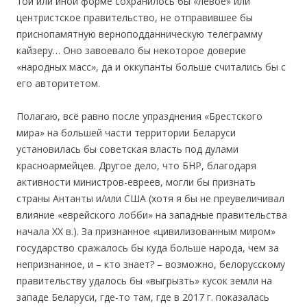
той или иной форме сохранилось бы «левое» или
центристское правительство, не отправившее бы
приснопамятную верноподданническую телеграмму
кайзеру… Оно завоевало бы некоторое доверие
«народных масс», да и оккупанты больше считались бы с
его авторитетом.
Полагаю, всё равно после упразднения «Брестского
мира» на б
о
льшей части территории Беларуси
установилась бы советская власть под дулами
красноармейцев. Другое дело, что БНР, благодаря
активности министров-евреев, могли бы признать
страны Антанты и/или США (хотя я бы не преувеличивал
влияние «еврейского лобби» на западные правительства
начала ХХ в.). За признанное «цивилизованным миром»
государство сражалось бы куда больше народа, чем за
непризнанное, и – кто знает? – возможно, белорусскому
правительству удалось бы «выгрызть» кусок земли на
западе Беларуси, где-то там, где в 2017 г. показалась