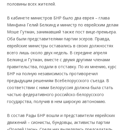
половины всех жителей.
В кабинете министров БНР было два еврея – глава
Минфина Гелий Белкинд и министр по еврейским делам
Моше Гутман, занимавший также пост вице-премьера.
Оба были представителями партии эсеров. Правда,
еврейские министры оставались в своих должностях
всего лишь около двух недель. В середине апреля
Белкинд и Гутман, вместе с двумя другими членами
правительства, подали в отставку. По их мнению, курс
БНР на полную независимость противоречил
предыдущим решениям Всебелорусского съезда. В
соответствии с ними Белоруссия должна была стать
частью федеративного российско-белорусского
государства, получив в нем широкую автономию.
В состав Рады БНР вошли и представители еврейских
движений – сионисты, бундовцы, активисты партии
«Поалей Цион». Среди них выделялись председатель