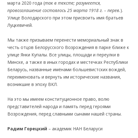
марта 2020 года (
так в тексте; разумеется,
провозглашение состоялось 25 марта 1918 г. – перев.
).
Улице Володарского при этом присвоить имя братьев
Луцкевичей.
Мы также призываем перенести мемориальный знак в
честь отцов Белорусского Возрождения в парке ближе к
улице Янки Купалы. Все улицы, площади и переулки в
Минске, а также в иных городах и местечках Республики
Беларусь, названные имёнами большевистских вождей,
переименовать и вернуть им исторические названия,
возникшие в эпоху ВКЛ.
На это мы имеем конституционное право, волю
представителей народа и память перед героями
Возрождения, перед славными сынами нашей страны.
Рад
им Г
орецкий
– академик НАН Беларуси