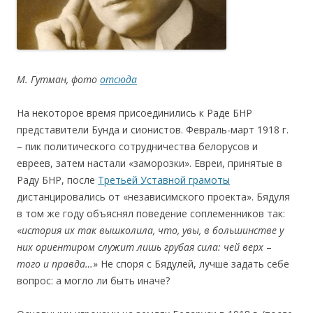
М. Гутман, фото
отсюда
На некоторое время присоединились к Раде БНР
представители Бунда и сионистов. Февраль-март 1918 г.
– пик политического сотрудничества белорусов и
евреев, затем настали «заморозки». Евреи, принятые в
Раду БНР, после
Третьей Уставной грамоты
дистанцировались от «независимского проекта». Бядуля
в том же году объяснял поведение соплеменников так:
«
и
стор
и
я
и
х так вышк
оли
ла,
ч
то,
увы
,
в большинстве у
них ориентиром служит лишь грубая сила
: ч
е
й верх
–
т
о
го
и
пра
в
да…
» Не споря с Бядулей, лучше задать себе
вопрос: а могло ли быть иначе?