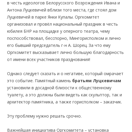
в честь идеологов Белорусского Возрождения Ивана и
Антона Луцкевичей вблизи того места, где стоял дом
Луцкевичей в парке Янки Купалы. Оргкомитет
организовал и провёл национальный праздник в честь
юбилея БНР на площадке у оперного театра, чему
поспособствовал, бесспорно, Мингорисполком и лично
его бывший председатель г-н А. Шорец. За что ему
Оргкомитет высказывает лично большую благодарность
от имени всех участников празднования!
Однако cледует сказать и о негативе, который омрачает
это событие. Памятный камень
брат
ьям Луцкев
ичам
установили в досадной близости к общественному
туалету, а это должны были видеть как скульптор, так и
архитектор памятника, а также горисполком – заказчик.
Эту проблему нужно решать срочно.
Важнейшая инициатива Оргкомитета – установка