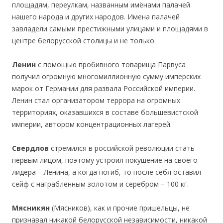
площадям, переулкам, названным имёнами палачей
нашего народа и других народов. Имена палачей
завладели самыми престижными улицами и площадями в
центре белорусской столицы и не только.
Ленин
с помощью пробивного товарища Парвуса
получил огромную многомиллионную сумму имперских
марок от Германии для развала Российской империи.
Ленин стал организатором террора на огромных
территориях, оказавшихся в составе большевистской
империи, автором концентрационных лагерей.
Св
ердло
в
стремился в российской революции стать
первым лицом, поэтому устроил покушение на своего
лидера – Ленина, а когда погиб, то после себя оставил
сейф с награбленным золотом и серебром – 100 кг.
Мясн
икян
(Мясников), как и прочие пришельцы, не
признавал никакой белорусской независимости, никакой