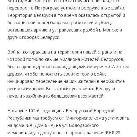
Кстати, минские газеты в 1917 году ясно писали, что
переворот в Петрограде устроили вооружённые шайки.
Территория Беларуси в то время оказалась открытой и
беззащитной перед бандами грабителей и убийц,
оставивших армию и устраивавших разбой в Минске и
других городах Беларуси.
Вoйна, которая шла на территории нашей страны и на
которой погибло свыше миллиона жителей-белорусов,
была спровоцирована враждующими империями. А затем
царизм, чтобы пополнить свои потери в войне,
инициировал переселение наших жителей в необжитые
регионы империи. Вот в таких условиях в Беларуси
начали хозяйничать большевики всех мастей.
Накануне 102-й годовщины Белорусской Народной
Республики мы требуем от Мингорисполкома установить
на доме №9 (Дом БНР) на ул. Володарского
мемориальную доску в честь провозглашения БНР 25