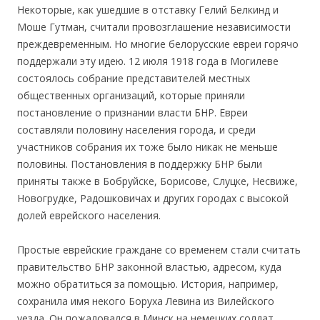
Некоторые, как ушедшие в отставку Гелий Белкинд и
Моше Гутман, считали провозглашение независимости
преждевременным. Но многие белорусские евреи горячо
поддержали эту идею. 12 июля 1918 года в Могилеве
состоялось собрание представителей местных
общественных организаций, которые приняли
постановление о признании власти БНР. Евреи
составляли половину населения города, и среди
участников собрания их тоже было никак не меньше
половины. Постановления в поддержку БНР были
приняты также в Бобруйске, Борисове, Слуцке, Несвиже,
Новогрудке, Радошковичах и других городах с высокой
долей еврейского населения.
Простые еврейские граждане со временем стали считать
правительство БНР законной властью, адресом, куда
можно обратиться за помощью. История, например,
сохранила имя некого Боруха Левина из Вилейского
уезда. Он пожаловался в Минск на немецких солдат,