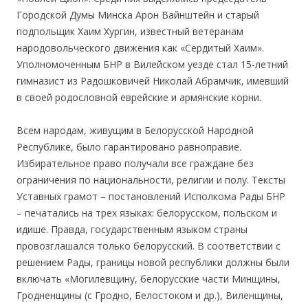
Городской Думы Минска Арон Вайнштейн и старый
подпольщик Хаим Хургин, известный ветеранам
народовольческого движения как «Сердитый Хаим».
Уполномоченным БНР в Вилейском уезде стал 15-летний
гимназист из Радошковичей Николай Абрамчик, имевший
в своей родословной еврейские и армянские корни.
Всем народам, живущим в Белорусской Народной
Республике, было гарантировано равноправие.
Избирательное право получали все граждане без
ограничения по национальности, религии и полу. Тексты
Уставных грамот – постановлений Исполкома Рады БНР
– печатались на трех языках: белорусском, польском и
идише. Правда, государственным языком страны
провозглашался только белорусский. В соответствии с
решением Рады, границы новой республики должны были
включать «Могилевщину, белорусские части Минщины,
Гродненщины (с Гродно, Белостоком и др.), Виленщины,