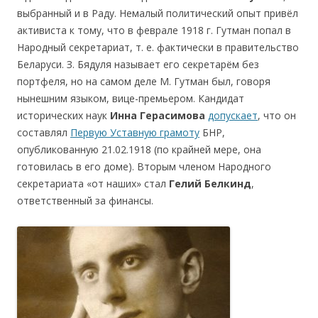
выбранный и в Раду. Немалый политический опыт привёл
активиста к тому, что в феврале 1918 г. Гутман попал в
Народный секретариат, т. е. фактически в правительство
Беларуси. З. Бядуля называет его секретарём без
портфеля, но на самом деле М. Гутман был, говоря
нынешним языком, вице-премьером. Кандидат
исторических наук
Инна Герас
им
ова
допускает
, что он
составлял
Первую Уставную грамоту
БНР,
опубликованную 21.02.1918 (по крайней мере, она
готовилась в его доме). Вторым членом Народного
секретариата «от наших» стал
Гел
ий Белк
инд
,
ответственный за финансы.