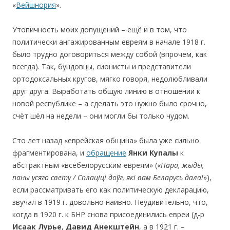
«
Вейшнория
».
Утопичность моих допущений – ещё и в том, что
политически ангажированным евреям в начале 1918 г.
было трудно договориться между собой (впрочем, как
всегда). Так, бундовцы, сионисты и представители
ортодоксальных кругов, мягко говоря, недолюбливали
друг друга. Выработать общую линию в отношении к
новой республике – а сделать это нужно было срочно,
счёт шёл на недели – они могли бы только чудом.
Сто лет назад «еврейская община» была уже сильно
фрагментирована, и
обращение
Янк
и Купалы
к
абстрактным «всебелорусским евреям» («
Пара, жыды,
паны усяго свету / Сплаціці доўг, які вам Беларусь дала!
»),
если рассматривать его как политическую декларацию,
звучал в 1919 г. довольно наивно. Неудивительно, что,
когда в 1920 г. к БНР снова присоединились евреи (д-р
Ис
аак Лур
ье
,
Дав
ид Анекшт
ейн
, а в 1921 г. –