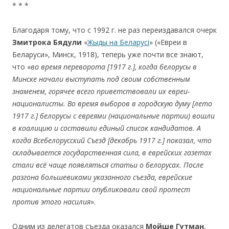
* * *
Благодаря тому, что с 1992 г. не раз переиздавался очерк
Зм
итр
ока Бядул
и
«
Жыды на Беларусі
» («Евреи в
Беларуси», Минск, 1918), теперь уже почти все знают,
что «
во время переворота [
1917
г.], когда белорусы в
Минске начали выступать под своим собственным
знаменем, горячее всего приветствовали их евреи-
националисты. Во время выборов в городскую думу [лето
1917 г.] белорусы с евреями (национальные партии) вошли
в коалицию и составили единый список кандидатов. А
когда Всебелорусский Съезд [декабрь 1917 г.] показал, что
складывается государственная сила, в еврейских газетах
стали всё чаще появляться статьи о белорусах. После
разгона большевиками указанного съезда, еврейские
национальные партии опубликовали свой протест
против этого насилия
».
Одним из делегатов съезда оказался
Мойше
Гутман
,