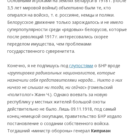
Основными игроками на землях Беларуси в 1918 г. (после
3,5 лет мировой войны!)
объективно
были те, кто
опирался на войско, т. е. россияне, немцы и поляки.
Белорусское движение только зарождалось и не имело
суперпопулярности среди «рядовых» белорусов, которые
после революций 1917 г. интересовались скорее
переделом имущества, чем проблемами
государственного суверенитета.
Конечно, я не подпишусь под
глупостями
о БНР вроде
«
груп
пировка радикальных националистов, которые
назначили себя представителями
народа…
Никт
о
о них
ничего не слышал ни тогда, ни сейчас
» (гомельский
«политолог» Жанн Ч.). Однако воевать за новую
республику у местных жителей большой охоты
действительно не было. Лишь 09.11.1918, под самый
конец немецкой оккупации, правительство БНР издало
постановление о создании собственного войска.
Тогдашний «министр обороны» генерал
К
ипр
иан