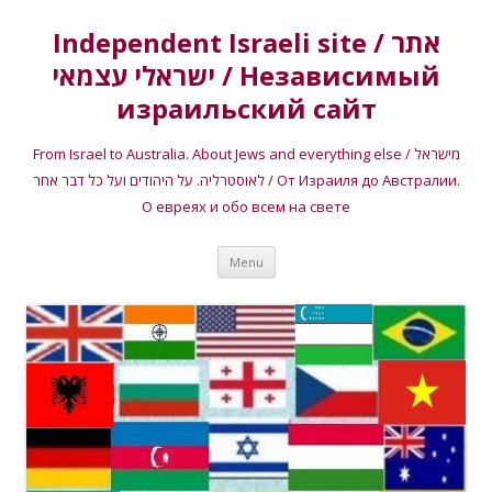
Independent Israeli site / אתר
ישראלי עצמאי / Независимый
израильский сайт
From Israel to Australia. About Jews and everything else / מישראל
לאוסטרליה. על היהודים ועל כל דבר אחר / От Израиля до Австралии.
О евреях и обо всем на свете
Skip
Menu
to
content