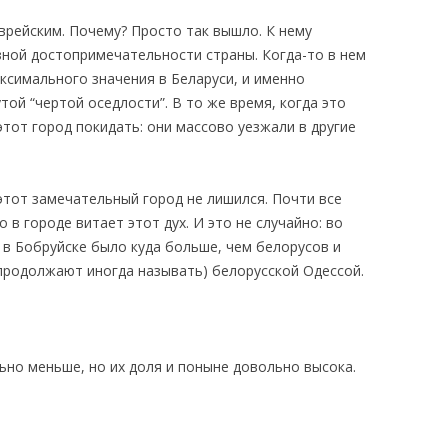
врейским. Почему? Просто так вышло. К нему
КАЯ ЖИЗНЬ В
зной достопримечательности страны. Когда-то в нем
ОВИЧАХ СЕЙЧАС
аксимального значения в Беларуси, и именно
ЧИ
той “чертой оседлости”. В то же время, когда это
тот город покидать: они массово уезжали в другие
АЦИЯ К СТАРОМУ
 этот замечательный город не лишился. Почти все
ИСЬМА
ОТЗЫВЫ, ПРЕДЛОЖЕНИЯ,
в городе витает этот дух. И это не случайно: во
УТОЧНЕНИЯ, ДОПОЛНЕНИЯ
 в Бобруйске было куда больше, чем белорусов и
 продолжают иногда называть) белорусской Одессой.
КТО КОГО ИЩЕТ
ьно меньше, но их доля и поныне довольно высока.