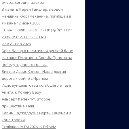
вчера, сегодня, завтра
В память Керен Тандлер, первой
женщины-бортмеханика, погибшей в
Ливане 12 июня 2006
לזכרה של קרן טנדלר, מכונאית מוטסת ראשונה,
נהרגה בלבנון ב-12 ביוני 2006
Йом А-Шоа 2026
Берл Лазар о политике и русской бане
Наталья Плюснина. Борьба Трампа за
победу здравого смысла
Виктор Дэвис Хэнсон. Наша долгая
дорога к войне с Ираном
Ицик Бунцель, отец погибшего в Газе
Амита, к Ронену Бару
Альберт Капенгут. Второе
пришествие Таля
Карим Саджадпур. Смерть Хаменеи и
конец эпохи
Exhibition IMTM 2026 in Tel Aviv