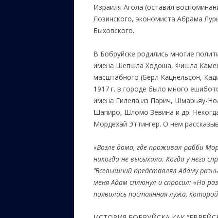
Израиля Агола (оставил воспоминани
Лозинского, экономиста Абрама Лур
Быховского.
В Бобруйске родились многие полити
имена Шепшла Ходоша, Фишла Каменс
масштабного (Берл Кацнельсон, Кад
1917 г. в городе было много ешибот
имена Гилела из Парич, Шмарьяу-Но
Шапиро, Шломо Зевина и др. Некогда
Мордехай Эттингер. О нем рассказыв
«Возле дома, где проживал рабби Мо
никогда не
высыхала. Когда у
него сп
‘’
Всевышний представлял Адаму разны
меня Адам сплюнул и
спросил: «Но ра
появилась постоянная лужа, которой
ИСТОРИЯ БОБРУЙСКА КАК “ЕВРЕЙС