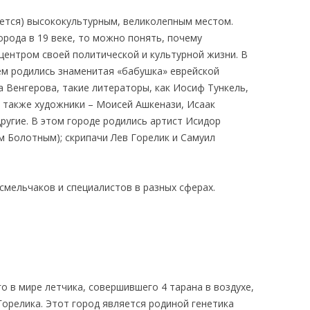
ается) высококультурным, великолепным местом.
орода в 19 веке, то можно понять, почему
центром своей политической и культурной жизни. В
ем родились знаменитая «бабушка» еврейской
 Венгерова, такие литераторы, как Иосиф Тункель,
 также художники – Моисей Ашкенази, Исаак
ругие. В этом городе родились артист Исидор
м Болотным); скрипачи Лев Горелик и Самуил
смельчаков и специалистов в разных сферах.
 в мире летчика, совершившего 4 тарана в воздухе,
орелика. Этот город является родиной генетика