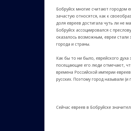
Бобруйск многие считают городом е
ЕВРЕЙС
зачастую относятся, как к своеобра
КАЛИНК
доля евреев достигала чуть ли не м
ОЗАРИ
Бобруйск ассоциировался с преслову
оказалось возможным, евреи стали э
ИНФОРМ
города и страны.
САЙТУ
Как бы то ни было, еврейского духа
ВАШИ П
посещающие его люди отмечают, что 
времена Российской империи евреев
русских. Поэтому город называли (и
Сейчас евреев в Бобруйске значител