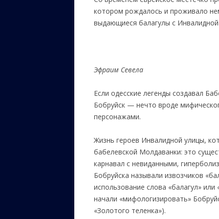
котором рождалось и проживало нем
выдающиеся балагулы с Инвалидной 
Эфраим Севела
Если одесские легенды создавал Баб
Бобруйск — нечто вроде мифическо
персонажами.
Жизнь героев Инвалидной улицы, ко
бабелевской Молдаванки: это суще
карнавал с невиданными, гиперболи
Бобруйска называли извозчиков «ба
использование слова «балагул» или 
начали «мифологизировать» Бобруйс
«Золотого теленка»).