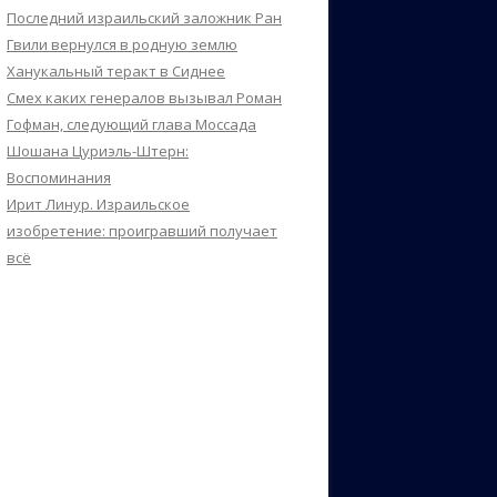
Последний израильский заложник Ран
Гвили вернулся в родную землю
Ханукальный теракт в Сиднее
Смех каких генералов вызывал Роман
Гофман, следующий глава Моссада
Шошана Цуриэль-Штерн:
Воспоминания
Ирит Линур. Израильское
изобретение: проигравший получает
всё