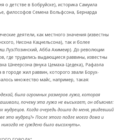
я о детстве в Бобруйске), историка Самуила
ье, философов Семена Вольфсона, Бернарда
ческие деятели, как местного значения (известны
кого, Нисона Кацнельсона), так и более
иш Луз/Лозинский, Абба Ахимеир). До революции
ов, где трудились выдающиеся раввины, известны
аха Шнеерсона (внука Цемаха-Цедека), Рафаэла
 в городе жил раввин, которого звали Борух-
алось множество майс, например, такая:
рдехай, была огромных размеров лужа, которая
рашивали, почему эта лужа не
высыхает, он объяснял
:
х мудрецов. Когда очередь дошла до
меня, увидевший
зве это мудрец?» После этого подле моего дома и
 никогда не
суждено было
выс
охну
ть».
КОГО ГОРОДА”