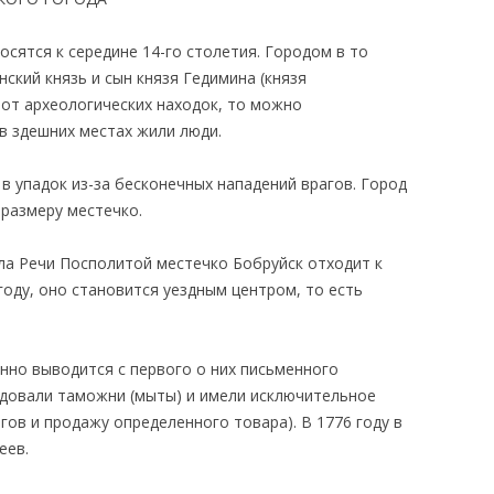
сятся к середине 14-го столетия. Городом в то
нский князь и сын князя Гедимина (князя
 от археологических находок, то можно
 в здешних местах жили люди.
 в упадок из-за бесконечных нападений врагов. Город
 размеру местечко.
ела Речи Посполитой местечко Бобруйск отходит к
году, оно становится уездным центром, то есть
нно выводится с первого о них письменного
ендовали таможни (мыты) и имели исключительное
гов и продажу определенного товара). В 1776 году в
еев.