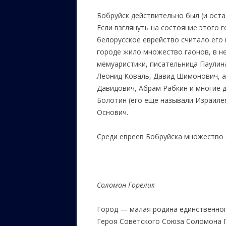
Бобруйск действительно был (и ост
Если взглянуть на состояние этого г
белорусское еврейство считало его 
городе жило множество гаонов, в н
мемуаристики, писательница Паулина
Леонид Коваль, Давид Шимонович, а
Давидович, Абрам Рабкин и многие д
Болотин (его еще называли Израиле
Основич.
Среди евреев Бобруйска множество 
Соломон Горелик
Город — малая родина единственного
Героя Советского Союза Соломона Г