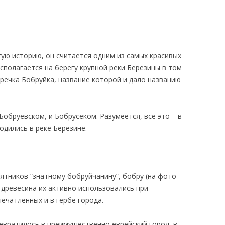
ую историю, он считается одним из самых красивых
асполагается на берегу крупной реки Березины в том
 речка Бобруйка, название которой и дало названию
Бобруевском, и Бобрусеком. Разумеется, всё это – в
одились в реке Березине.
ятников “знатному бобруйчанину”, бобру (на фото –
и древесина их активно использовались при
ечатленных и в гербе города.
евратилось в преимущественно еврейский город, в