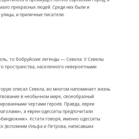
ало прекрасных людей. Среди них были и
улицы, и приличные писатели.
ель, то бобруйские легенды — Севела. У Севелы
го пространства, населенного невероятными
торую описал Севела, во многом напоминает жизнь
ствование в необычном мире, своеобразный
зированными чертами героев. Правда, евреи
лаголами», а евреи-одесситы предпочитали
«биндюжник». Кстати говоря, именно одесситы
к (вспомним Ильфа и Петрова, написавших