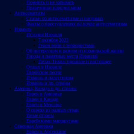
Помнить и не забывать
Праведники народов мира
Антисемитизм
Статьи об антисемитизме и погромах
Факты о преступлениях на почве антисемитизма
Израиль
История Израиля
7 октября 2023
Герои войн с террористами
Об интересном и разном из израильской жизни
Города и памятные места Израиляl
Петах-Тиква: прошлое и настоящее
Отдых в Израиле
Еврейские песни
Израиль и палестинцы
Израиль и др. страны
Америка, Канада и др. страны
Евреи в Америке
Евреи в Канаде
Евреи в Мексике
О евреях из разных стран
Иные страны
Еврейскими маршрутами
Северная Америка
Евреи в Аргентине