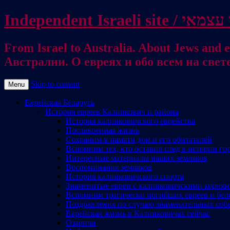
From Israel to Australia. About Jews and everything else / . על היהודים ועל כל דבר אחר
Австралии. О евреях и обо всем на свет
Skip to content
Menu
Еврейская Беларусь
История евреев Калинкович и района
История калинковичского еврейства
Послевоенная жизнь
Сохраним в памяти дом и его обитателей
Вспомним тех, кто оставил след в истории го
Интересные материалы наших земляков
Воспоминания земляков
История калинковичского спорта
Знаменитые евреи с калинковичскими корня
Вспомним трагически погибших евреев и бел
Поздравления по случаю знаменательных соб
Еврейская жизнь в Калинковичах сейчас
Озаричи