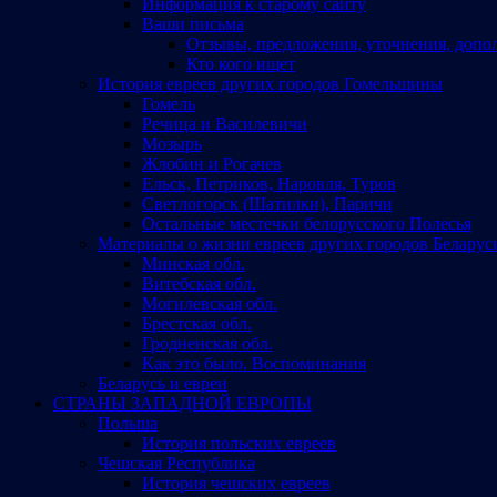
Информация к старому сайту
Ваши письма
Отзывы, предложения, уточнения, допо
Кто кого ищет
История евреев других городов Гомельщины
Гомель
Речица и Василевичи
Мозырь
Жлобин и Рогачев
Ельск, Петриков, Наровля, Туров
Светлогорск (Шатилки), Паричи
Остальные местечки белорусского Полесья
Материалы о жизни евреев других городов Беларус
Минская обл.
Витебская обл.
Могилевская обл.
Брестская обл.
Гродненская обл.
Как это было. Воспоминания
Беларусь и евреи
СТРАНЫ ЗАПАДНОЙ ЕВРОПЫ
Польша
История польских евреев
Чешская Республика
История чешских евреев