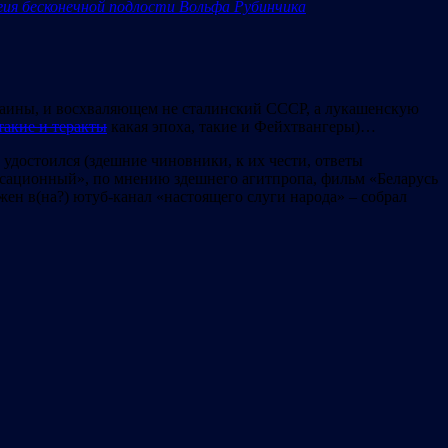
гия бесконечной подлости Вольфа Рубинчика
краины, и восхваляющем не сталинский СССР, а лукашенскую
 такие и теракты
какая эпоха, такие и Фейхтвангеры)…
удостоился (здешние чиновники, к их чести, ответы
сенсационный», по мнению здешнего агитпропа, фильм «Беларусь
жен в(на?) ютуб-канал «настоящего слуги народа» – собрал