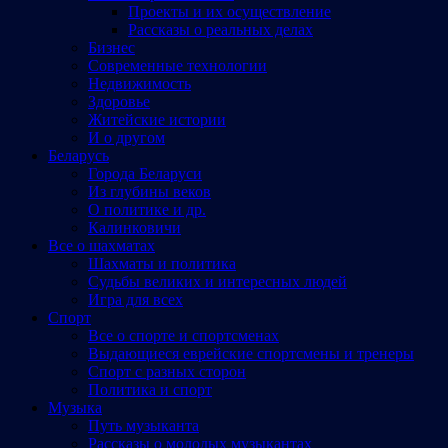
Проекты и их осуществление
Рассказы о реальных делах
Бизнес
Современные технологии
Недвижимость
Здоровье
Житейские истории
И о другом
Беларусь
Города Беларуси
Из глубины веков
О политике и др.
Калинковичи
Все о шахматах
Шахматы и политика
Судьбы великих и интересных людей
Игра для всех
Спорт
Все о спорте и спортсменах
Выдающиеся еврейские спортсмены и тренеры
Спорт с разных сторон
Политика и спорт
Музыка
Путь музыканта
Рассказы о молодых музыкантах