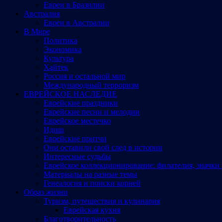
Евреи в Бразилии
Австралия
Евреи в Австралии
В Мире
Политика
Экономика
Культура
Хайтек
Россия и остальной мир
Международный терроризм
ЕВРЕЙСКОЕ НАСЛЕДИЕ
Еврейские праздники
Еврейские песни и мелодии
Еврейское местечко
Идиш
Еврейские притчи
Они оставили свой след в истории
Интересные судьбы
Еврейское коллекционирование: филателия, значки 
Материалы на разные темы
Генеалогия и поиски корней
Образ жизни
Туризм, путешествия и кулинария
Еврейская кухня
Благотворительность