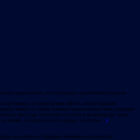
 не мог предполагать, что столкнусь с циничным подлецом.
о спрятавшись за израильским сайтом, сидя в минской
а тяжесть жизни и годами занимался вымогательством, вытащив
исылал массу др, отысканного в сети, в большинстве своем
услышав, что принес много вреда, то ответил: «
у
я среди них никто не обращает внимание на полнстью