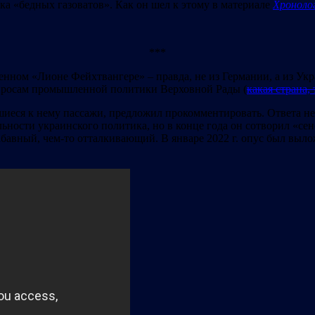
ка «бедных газоватов». Как он шел к этому в материале
Хроноло
***
енном «Лионе Фейхтвангере» – правда, не из Германии, а из У
просам промышленной политики Верховной Рады (
какая страна,
еся к нему пассажи, предложил прокомментировать. Oтвета не 
ельности украинского политика, но в конце года он сотворил «
абавный, чем-то отталкивающий. В январе 2022 г. опус был выло