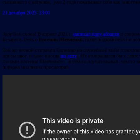
съехавшего с катушек, уже 2 года показывает себя как защитни
21 декабря 2025 23:01
ЗдорОво cнова! В апреле 2021 г.
написал пару абзацев
о соврем
Беларусь. Речь о
Евгении Шевченко,
главе подкомитета по во
Той же весной отправил Евгению на служебный мэйл относивши
присылают, и даже иногда
по делу
). Не возвращался бы к деят
глазами Евгения Шевченко» – в чём-то поучительный, чем-то з
порядка миллиона просмотров.