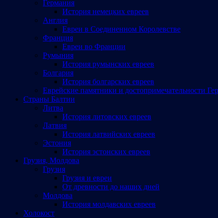
Германия
История немецких евреев
Англия
Евреи в Соединенном Королевстве
Франция
Евреи во Франции
Румыния
История румынских евреев
Болгария
История болгарских евреев
Еврейские памятники и достопримечательности Ге
Страны Балтии
Литва
История литовских евреев
Латвия
История латвийских евреев
Эстония
История эстонских евреев
Грузия, Молдова
Грузия
Грузия и евреи
От древности до наших дней
Молдова
История молдавских евреев
Холокост