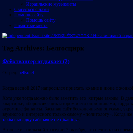
Израильские музыканты
Cвязаться с нами
Помощь сайту
Помощь сайту
Памятные места
Tag Archives:
Белгосцирк
Фейхтвангер отдыхает (2)
От ред.
belisrael
.
Когда весной 2017 напросился приехать ко мне в июне с жонкой
Хотя уже тогда можно было заметить его хитрые заходы. В даль
квартирке, «боролся» с диктатором и его опричниками, гордо з
огромные финансы. Засыпав сайт бесконечными опусами, украл
заумного и интересного только самому «политологу». Когда же
такім выпадку сайт мяне не цікавіць
».
А после израильской трагедии 7 октября, эта нечисть на своем