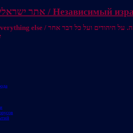
Independent Israeli site / אתר ישראלי עצמאי 
מישראל לאוסטרליה / От Израиля до
е
рода
ми
орусов
ытий