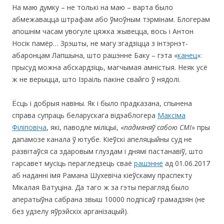
На маю думку – не толькі на маю – варта было
абмежавацца штрафам або ўмоўным тэрмінам. Блогерам
апошнім часам увогуле цяжка жывецца, вось і Антон
Носік памёр… Зрэшты, не магу згадзіцца з інтэрнэт-
абаронцам Лапшына, што рашэнне Баку – гэта «
канец
»:
прысуд можна абскардзіць, магчымая амністыя. Неяк усё
ж не верыцца, што Ізраіль пакіне свайго ў нядолі.
Ёсць і добрыя навіны. Як і было прадказана, спынена
справа супраць беларускага відэаблогера
Максіма
Філіповіча
, які, паводле міліцыі, «
падмяняў сабою СМІ
» пры
дапамозе канала ў ютубе. Кіеўскі апеляцыйны суд не
развітаўся са здаровым глуздам і днямі пастанавіў, што
гарсавет мусіць перагледзець сваё
рашэнне
ад 01.06.2017
аб наданні імя Рамана Шухевіча кіеўскаму праспекту
Мікалая Ватуціна. Да таго ж за гэты перагляд было
аператыўна сабрана звыш 10000 подпісаў грамадзян (не
без удзелу яўрэйскіх арганізацый).