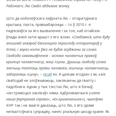
Рабіновіч; Лю Сяабо абдымае жонку.
Што да нобелеўскага лаўрэата Лю – літаратурнага
крытыка, паэта, праваабаронцы – то ў 2010 г. я
падпісваўся за яго вызваленне і за тое, каб кітайскія
ўлады знялі хатні арышт з яго жонкі. «
Спадзяюся, што буду
апошняй ахвярай бясконцага пераследу літаратараў у
Кітаі, і зараз ніхто ўжо не будзе асуджаны за слова.
Свабода самавыяўлення – аснова чалавечых правоў,
крыніца чалавечнасці, маці ісціны. Душыць свабоду слова
значыць
таптаць правы чалавека,
нішчыць чалавечнасць,
забараняць ісціну
», –
пісаў
ён. Я цалкам згодзен з ім, калі
свабодай не злоўжываюць, заклікаючы да гвалту і
падобнага. Аднак у тых тэкстах Лю, што я бачыў,
«экстрэмісцкіх заклікаў» няма. Адбрэхваючыся («
гэта
наша ўнутраная справа
», «
ён
крымінальнік
»), чыноўнікі
КНР так і не змаглі даказаць, што Лю, з яго ідэямі
негвалтоўнага супраціву, нанёс рэальную шкоду краіне. Як