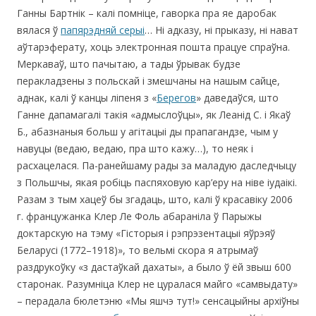
Ганны Бартнік – калі помніце, гаворка пра яе даробак
вялася ў
папярэдняй серыі
… Ні адказу, ні прыказу, ні нават
аўтарэферату, хоць электронная пошта працуе спраўна.
Меркаваў, што пачытаю, а тады ўрывак будзе
перакладзены з польскай і змешчаны на нашым сайце,
аднак, калі ў канцы ліпеня з «
Берегов
» даведаўся, што
Ганне дапамагалі такія «адмыслоўцы», як Леанід С. і Якаў
Б., абазнаныя больш у агітацыі ды прапагандзе, чым у
навуцы (ведаю, ведаю, пра што кажу…), то неяк і
расхацелася. Па-ранейшаму рады за маладую даследчыцу
з Польшчы, якая робіць паспяховую кар’еру на ніве іудаікі.
Разам з тым хацеў бы згадаць, што, калі ў красавіку 2006
г. францужанка Клер Ле Фоль абараніла ў Парыжы
доктарскую на тэму «Гісторыя і рэпрэзентацыі яўрэяў
Беларусі (1772–1918)», то вельмі скора я атрымаў
раздрукоўку «з дастаўкай дахаты», а было ў ёй звыш 600
старонак. Разумніца Клер не цуралася майго «самвыдату»
– перадала бюлетэню «Мы яшчэ тут!» сенсацыйны архіўны