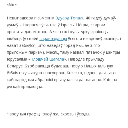
«мы».
Невыпадкова пісьменнік
Эдуард Топаль
40 гадоў думаў-
думаў – і перасяліўся-такі ў Ізраіль. Цёпла, старым
прынята дапамагаць. А яшчэ ж і культурку ізраільцы
любяць (у сваёй
справаздачцы
ўсяго я не здолеў ахапіць, і
нават забыўся, што наведаў горад Рышан з яго
прыгожым паркам). Месяц таму назвалі пятачок у цэнтры
Іерусаліма «
Плошчай Шагала
». Паводле прыкладу
Беларусі (?) збіраюцца будаваць новую Нацыянальную
бібліятэку – акурат насупраць Кнэсэта, відаць, для таго,
каб народныя абраннікі прывучаліся да чытання. Кнігі на
рускай прадаюцца…
Чароўныя графіці, зноў жа, скрозь і ўсюды.