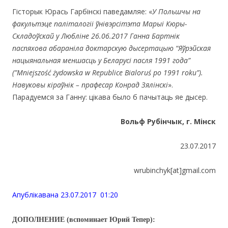
Гісторык Юрась Гарбінскі паведамляе: «
У Польшчы на
факультэце паліталогіі ўнівэрсітэта Марыі Кюры-
Складоўскай у Любліне 26.06.2017 Ганна Бартнік
паспяхова абараніла доктарскую дысертацыю “Яўрэйская
нацыянальная меншасць у Беларусі пасля 1991 года”
(”
Mniejszo
ść ż
ydowska
w
Republice
Bialoru
ś
po
1991
roku
”).
Навуковы кіраўнік – прафесар Конрад Зялінскі
».
Парадуемся за Ганну: цікава было б пачытаць яе дысер.
Вольф Рубінчык, г. Мінск
23.07.2017
wrubinchyk[at]gmail.com
Апублiкавана 23.07.2017 01:20
ДОПОЛНЕНИЕ (вспоминает Юрий Тепер):