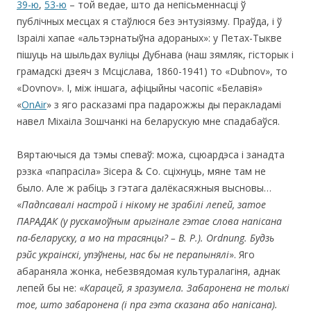
39-ю
,
53-ю
– той ведае, што да непісьменнасці ў
публічных месцах я стаўлюся без энтузіязму. Праўда, і ў
Ізраілі хапае «альтэрнатыўна адораных»: у Петах-Тыкве
пішуць на шыльдах вуліцы Дубнава (наш зямляк, гісторык і
грамадскі дзеяч з Мсціслава, 1860-1941) то «Dubnov», то
«Dovnov». І, між іншага, афіцыйны часопіс «Белавія»
«
OnAir
» з яго расказамі пра падарожжы ды перакладамі
навел Міхаіла Зошчанкі на беларускую мне спадабаўся.
Вяртаючыся да тэмы спеваў: можа, сцюардэса і занадта
рэзка «папрасіла» Зісера & Со. сціхнуць, мяне там не
было. Але ж рабіць з гэтага далёкасяжныя высновы…
«
Падпсавалі настрой і нікому не зрабілі лепей, затое
ПАРАДАК (у рускамоўным арыгінале гэтае слова напісана
па-беларуску, а мо на трасянцы? – В. Р.). O
rdnung
. Будзь
рэйс украінскі, упэўнены, нас бы не перапынялі
». Яго
aбараняла жонка, небезвядомая культуралагіня, аднак
лепей бы не: «
Карацей, я зразумела. Забаронена не толькі
тое, што забаронена (і пра гэта сказана або напісана).