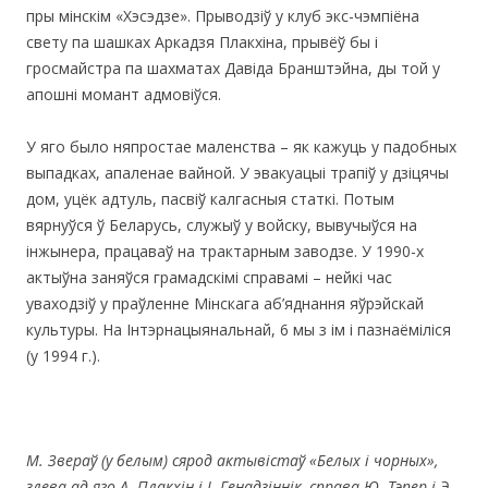
пры мінскім «Хэсэдзе». Прыводзіў у клуб экс-чэмпіёна
свету па шашках Аркадзя Плакхіна, прывёў бы і
гросмайстра па шахматах Давіда Бранштэйна, ды той у
апошні момант адмовіўся.
У яго было няпростае маленства – як кажуць у падобных
выпадках, апаленае вайной. У эвакуацыі трапіў у дзіцячы
дом, уцёк адтуль, пасвіў калгасныя статкі. Потым
вярнуўся ў Беларусь, служыў у войску, вывучыўся на
інжынера, працаваў на трактарным заводзе. У 1990-х
актыўна заняўся грамадскімі справамі – нейкі час
уваходзіў у праўленне Мінскага аб’яднання яўрэйскай
культуры. На Інтэрнацыянальнай, 6 мы з ім і пазнаёміліся
(у 1994 г.).
М. Звераў (у белым) сярод актывістаў «Белых і чорных»,
злева ад яго А. Плакхін і І. Генадзіннік, справа Ю. Тэпер і Э.