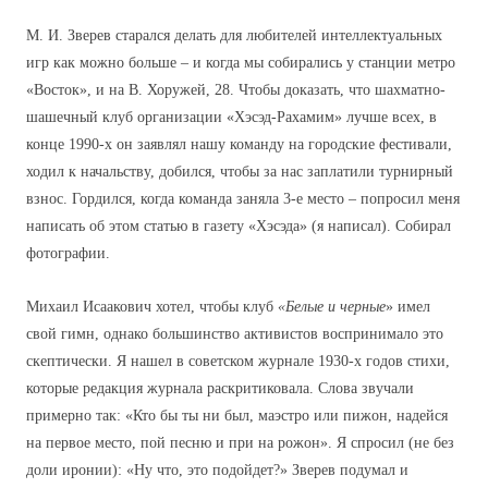
М. И. Зверев старался делать для любителей интеллектуальных
игр как можно больше – и когда мы собирались у станции метро
«Восток», и на В. Хоружей, 28. Чтобы доказать, что шахматно-
шашечный клуб организации «Хэсэд-Рахамим» лучше всех, в
конце 1990-х он заявлял нашу команду на город
c
кие фестивали,
ходил к начальству, добился, чтобы за нас заплатили турнирный
взнос. Гордился, когда команда заняла 3-е место – попросил меня
написать об этом статью в газету «Хэсэда» (я написал). Собирал
фотографии.
Михаил Исаакович хотел, чтобы клуб
«Белые и черные
» имел
свой гимн, однако большинство активистов воспринимало это
скептически. Я нашел в советском журнале 1930-х годов стихи,
которые редакция журнала раскритиковала.
C
лова звучали
примерно так: «Кто бы ты ни был, маэстро или пижон, надейся
на первое место, пой песню и при на рожон». Я спросил (не без
доли иронии): «Ну что, это подойдет?» Зверев подумал и