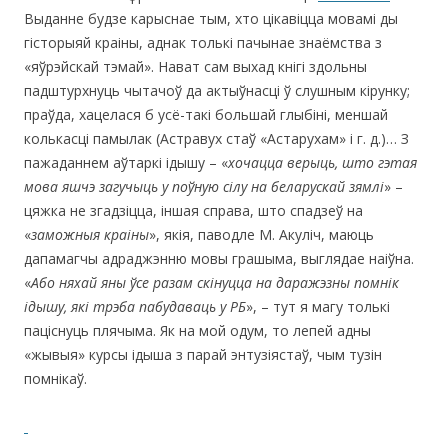
Выданне будзе карыснае тым, хто цікавіцца мовамі ды
гісторыяй краіны, аднак толькі пачынае знаёмства з
«яўрэйскай тэмай». Нават сам выхад кнігі здольны
падштурхнуць чытачоў да актыўнасці ў слушным кірунку;
праўда, хацелася б усё-такі большай глыбіні, меншай
колькасці памылак (Астравух стаў «Астарухам» і г. д.)… З
пажаданнем аўтаркі ідышу – «
хочацца верыць, што гэтая
мова яшчэ загучыць у поўную сілу на беларускай зямлі
» –
цяжка не згадзіцца, іншая справа, што спадзеў на
«
заможныя краіны
», якія, паводле М. Акуліч, маюць
дапамагчы адраджэнню мовы грашыма, выглядае наіўна.
«
Або няхай яны ўсе разам скінуцца на даражэзны помнік
ідышу, які трэба пабудаваць у РБ
», – тут я магу толькі
паціснуць плячыма. Як на мой одум, то лепей адны
«жывыя» курсы ідыша з парай энтузіястаў, чым тузін
помнікаў.