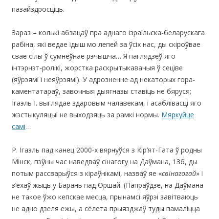
пазайздросціць.
Зараз – колькі абзацаў пра аднаго ізраільска-беларускага
рабіна, які ведае ідыш мо лепей за ўсіх нас, ды скіроўвае
свае сілы ў сумнеўнае рэчышча… Я паглядзеў яго
інтэрнэт-ролікі, жорстка раскрытыкаваныя ў сеціве
(яўрэямі і неяўрэямі). У адрозненне ад некаторых гора-
каментатараў, завочныя дыягназы ставіць не бяруся;
Ігаэль І. выглядае здаровым чалавекам, і асаблівасці яго
жэстыкуляцыі не выходзяць за рамкі нормы.
Мяркуйце
самі
…
Р. Ігаэль пад канец 2000-х вярнуўся з Кір’ят-Гата ў родны
Мінск, пэўны час наведваў сінагогу на Даўмана, 13б, ды
потым рассварыўся з кіраўнікамі, назваў яе «
свінагогай
» і
з’ехаў жыць у Барань пад Оршай. (Папраўдзе, на Даўмана
не такое ўжо кепскае месца, прынамсі яўрэі завітваюць
не адно дзеля ежы, а сёлета прыязджаў туды памаліцца