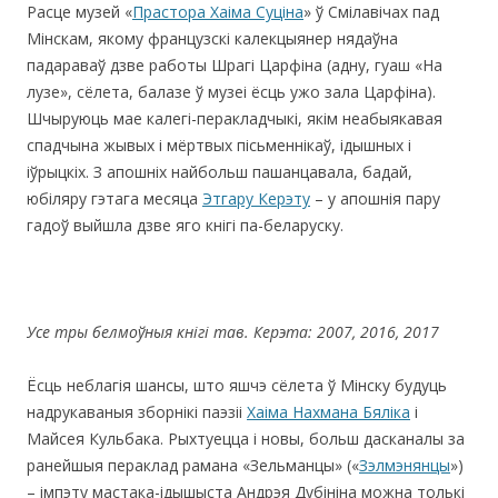
Расце музей «
Прастора Хаіма Суціна
» ў Смілавічах пад
Мінскам, якому французскі калекцыянер нядаўна
падараваў дзве работы Шрагі Царфіна (адну, гуаш «На
лузе», сёлета, балазе ў музеі ёсць ужо зала Царфіна).
Шчыруюць мае калегі-перакладчыкі, якім неабыякавая
спадчына жывых і мёртвых пісьменнікаў, ідышных і
іўрыцкіх. З апошніх найбольш пашанцавала, бадай,
юбіляру гэтага месяца
Этгару Керэту
– у апошнія пару
гадоў выйшла дзве яго кнігі па-беларуску.
Усе тры белмоўныя кнігі тав. Керэта: 2007, 2016, 2017
Ёсць неблагія шансы, што яшчэ сёлета ў Мінску будуць
надрукаваныя зборнікі паэзіі
Хаіма Нахмана Бяліка
і
Майсея Кульбака. Рыхтуецца і новы, больш дасканалы за
ранейшыя пераклад рамана «Зельманцы» («
Зэлмэнянцы
»)
– імпэту мастака-ідышыста Андрэя Дубініна можна толькі