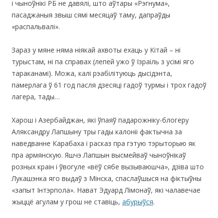
і чыноўнікі РБ не давялі, што аўтары «Рэгнума»,
пасаджаныя звыш сямі месяцаў таму, дапраўды
«распальвалі».
Зараз у мяне няма ніякай ахвоты ехаць у Кітай – ні
турыстам, ні па справах (лепей ужо ў Ізраіль з усімі яго
тараканамі). Можа, калі рэабілітуюць дысідэнта,
памерлага ў 61 год пасля дзесяці гадоў турмы і трох гадоў
лагера, тады…
Харош і Азербайджан, які ўпаяў падарожніку-блогеру
Аляксандру Лапшыну тры гады калоніі фактычна за
наведванне Карабаха і расказ пра гэтую тэрыторыю як
пра армянскую. Яшчэ Лапшын высмейваў чыноўнікаў
розных краін і ўвогуле «вёў сябе вызываюшча», дзіва што
Лукашэнка яго выдаў з Мінска, спаслаўшыся на фіктыўны
«запыт Інтэрпола». Нават Эдуард Лімонаў, які чалавечае
жыццё агулам у грош не ставіць,
абурыўся
.