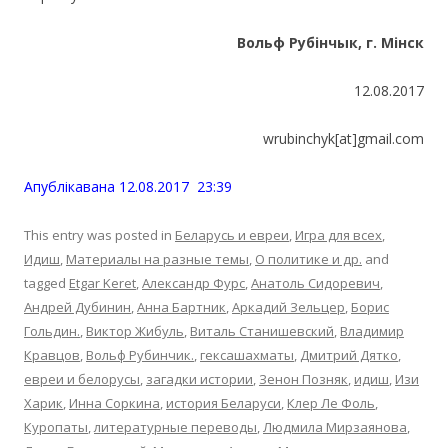
Вольф Рубінчык, г. Мінск
12.08.2017
wrubinchyk[at]gmail.com
Апублiкавана 12.08.2017 23:39
This entry was posted in
Беларусь и евреи
,
Игра для всех
,
Идиш
,
Материалы на разные темы
,
О политике и др.
and
tagged
Etgar Keret
,
Александр Фурс
,
Анатоль Сидоревич
,
Андрей Дубинин
,
Анна Бартник
,
Аркадий Зельцер
,
Борис
Гольдин.
,
Виктор Жибуль
,
Виталь Станишевский
,
Владимир
Кравцов
,
Вольф Рубинчик.
,
гексашахматы
,
Дмитрий Дятко
,
евреи и белорусы
,
загадки истории
,
Зенон Позняк
,
идиш
,
Изи
Харик
,
Инна Соркина
,
история Беларуси
,
Клер Ле Фоль
,
Куропаты
,
литературные переводы
,
Людмила Мирзаянова
,