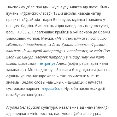
Па-свойму дбае пра ідыш-культуру Аляксандр Фурс, былы
вучань «яўрэйскіх класаў» 132-й школы, каардынатар
праекта «Яўрэйскія твары Беларусі», музыка і чалавек у
пошуку. Ладзіць бясплатныя для наведвальнікаў экскурсіі,
вось і 13.08.2017 запрашае прыйсці а 6-й вечара да брамы
Вайсковых могілак Мінска. «
Мы пазнаёмімся з постаццю
ІзіХарыка і даведаемся, як Янка Купала адпачываў разам з
класікам ідышыцкай літаратуры. Даведаемся, як габрэйскі
хлопчык Самуіл Плаўнік патрапіў у “Нашу Ніву” ды яшчэ
шмат цікавага!
» –
інтрыгуе
Алекс (арфаграфія арыгінала
захаваная). Мо і падскочу… З іншага боку, «ідышыцкае» на
афішцы крыху насцярожвае – такi прыметнік мне не
знаёмы. Ведаю словы «ідышны», «ідышысцкі»; нячаста
сустракаю варыянт «
ідышаўскі
». Ну, хіба пасля экскурсіі
вакабуляр папоўніцца…
Агулам беларуская культура, незалежна ад «намаганняў»
адпаведнага міністэрства, паступова ўзбагачаецца…