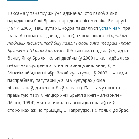
Таксама ў пачатку жніўня адзначалі сто гадоў з дня
нараджэння Янкі Брыля, народнага пісьменніка Беларусі
(1917–2006). Наш аўтар шчодра падзяліўся
ўспамінамі
пра
Івана Антонавіча, дзе адзначыў, сярод іншага: «
Сярод яго
любімых пісьменнікаў быў Рамэн Ралан з яго творам «Кала
Бруньён» і Шолам-Алейхем
». Я б таксама падзяліўся, аднак
бачыў Янку Брыля толькі двойчы (у 2000 г., калі адбылася
публічная сустрэча з ім на Інтэрнацыянальнай, 6, у
Мінскім аб’яднанні яўрэйскай культуры, і ў 2002 г. – тады
паспрабаваў пагутарыць з ім у кулуарах Дома
літаратараў, ды класік быў заняты). Пагэтаму проста
працытую пару мініяцюр Янкі Брыля з кнігі «Вячэрняе»
(Мінск, 1994), у якой нямала гаворыцца пра яўрэяў,
старонках аж на трыццаці… Папраўдзе, не толькі добрае.