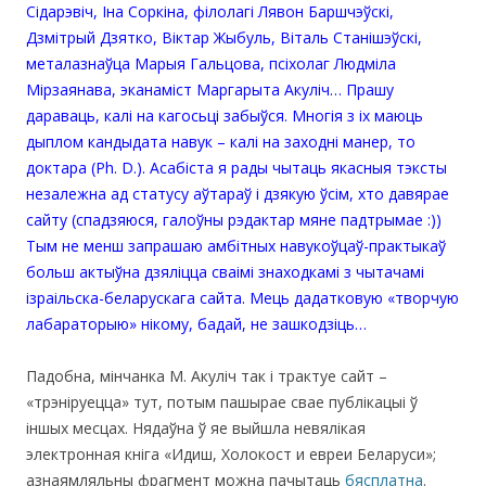
Сідарэвіч, Іна Соркіна, філолагі Лявон Баршчэўскі,
Дзмітрый Дзятко, Віктар Жыбуль, Віталь Станішэўскі,
металазнаўца Марыя Гальцова, псіхолаг Людміла
Мірзаянава, эканаміст Маргарыта Акуліч… Прашу
дараваць, калі на кагосьці забыўся. Многія з іх маюць
дыплом кандыдата навук – калі на заходні манер, то
доктара (Ph. D.). Асабіста я рады чытаць якасныя тэксты
незалежна ад статусу аўтараў і дзякую ўсім, хто давярае
сайту (спадзяюся, галоўны рэдактар мяне падтрымае :))
Тым не менш запрашаю амбітных навукоўцаў-практыкаў
больш актыўна дзяліцца сваімі знаходкамі з чытачамі
ізраільска-беларускага сайта. Мець дадатковую «творчую
лабараторыю» нікому, бадай, не зашкодзіць…
Падобна, мінчанка М. Акуліч так і трактуе сайт –
«трэніруецца» тут, потым пашырае свае публікацыі ў
іншых месцах. Нядаўна ў яе выйшла невялікая
электронная кніга «Идиш, Холокост и евреи Беларуси»;
азнаямляльны фрагмент можна пачытаць
бясплатна
.