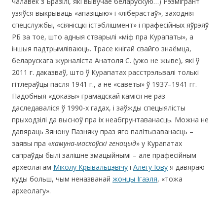
чалавек з Бразілі, які вывучае беларускую…) Рээмігрант
узяўся выкрываць «апазіцыю» і «ліберастаў», заходнія
спецслужбы, «сіянісцкі істэблішмент» і прафесійных яўрэяў
РБ за тое, што адныя стварылі «міф пра Курапаты», а
іншыя падтрымліваюць. Трасе кнігай свайго знаёмца,
беларускага журналіста Анатоля С. (ужо не жыве), які ў
2011 г. даказваў, што ў Курапатах расстрэльвалі толькі
гітлераўцы пасля 1941 г., а не «саветы» ў 1937–1941 гг.
Падобныя «доказы» грамадскай камісіі не раз
даследаваліся ў 1990-х гадах, і заўжды спецыялісты
прыходзілі да высноў пра іх неабгрунтаванасць. Можна не
давяраць Зянону Пазняку праз яго палітызаванасць –
заявы пра «
камуна-маскоўскі генацыд
» у Курапатах
сапраўды былі залішне эмацыйнымі – але прафесійным
археолагам
Міколу Крывальцэвічу
і
Алегу Іову
я давяраю
куды больш, чым неназванай
жонцы Ігаэля
, «тожа
археолагу».