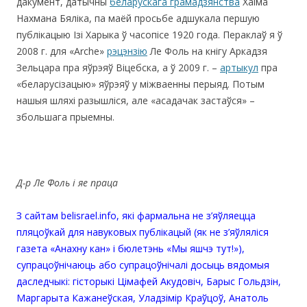
дакумент, датычны
беларускага грамадзянства
Хаіма
Нахмана Бяліка, па маёй просьбе адшукала першую
публікацыю Ізі Харыка ў часопісе 1920 года. Пераклаў я ў
2008 г. для «Arche»
рэцэнзію
Ле Фоль на кнігу Аркадзя
Зельцара пра яўрэяў Віцебска, а ў 2009 г. –
артыкул
пра
«беларусізацыю» яўрэяў у міжваенны перыяд. Потым
нашыя шляхі разышліся, але «асадачак застаўся» –
збольшага прыемны.
Д-р Ле Фоль і яе праца
З сайтам belisrael.info, які фармальна не з’яўляецца
пляцоўкай для навуковых публікацый (як не з’яўляліся
газета «Анахну кан» і бюлетэнь «Мы яшчэ тут!»),
супрацоўнічаюць або супрацоўнічалі досыць вядомыя
даследчыкі: гісторыкі Цімафей Акудовіч, Барыс Гольдзін,
Маргарыта Кажанеўская, Уладзімір Краўцоў, Анатоль