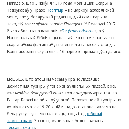
Нагадаю, што 5 жніўня 1517 года Францішак Скарына
надрукаваў у Празе
Псалтыр
– на царкоўнаславянскай
мове, але ў беларускай рэдакцыі, дый сам Скарына
паходзіў «
са слаўнага горада Полацка
». У Беларусі-2017
была абвешчана кампанія «
Пяцісотгоднасць
», а ў
Нацыянальнай бібліятэцы пастаўлены павялічаныя копіі
скарынаўскіх фаліянтаў ды спецыяльны вясёлы стэнд…
Ваш пакорлівы слуга яшчэ 16 чэрвеня прымасціўся да яго.
Цешыць, што апошнім часам у краіне ладзяцца
шахматныя турніры ў гонар знамянальных падзей, вось і
«
500-годдзе беларускай кнігі
» трэнер-суддзя-арганізатар
Віктар Барскі не абышоў увагай. Палажэнне аб турніры па
хуткіх шахматах 19-20 жніўня падрыхтавана таксама па-
беларуску – усё, як належыць, хоць і з
дробнымі
памылачкамі
. Зрэшты, мяне зараз больш вабяць
гексашахматы
.