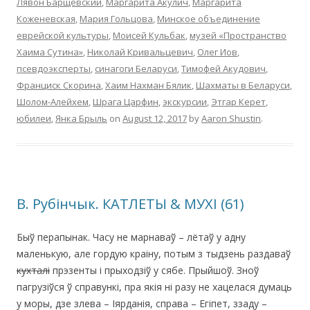
Лявон Барщевский
,
Маргарита Акулич
,
Маргарита
Коженевская
,
Мария Гольцова
,
Минское объединение
еврейской культуры
,
Моисей Кульбак
,
музей «Пространство
Хаима Сутина»
,
Николай Кривальцевич
,
Олег Иов
,
псевдоэксперты
,
синагоги Беларуси
,
Тимофей Акудович
,
Франциск Скорина
,
Хаим Нахман Бялик
,
Шахматы в Беларуси
,
Шолом-Алейхем
,
Шрага Царфин
,
экскурсии
,
Этгар Керет
,
юбилеи
,
Янка Брыль
on
August 12, 2017
by
Aaron Shustin
.
В. Рубінчык. КАТЛЕТЫ & МУХІ (61)
Быў перапынак. Часу не марнаваў – лётаў у адну
маленькую, але гордую краіну, потым з тыдзень раздаваў
кухталі
прэзенты і прыходзіў у сябе. Прыйшоў. Зноў
пагрузіўся ў справункі, пра якія ні разу не хацелася думаць
у моры, дзе злева – Іярданія, справа – Егіпет, ззаду –