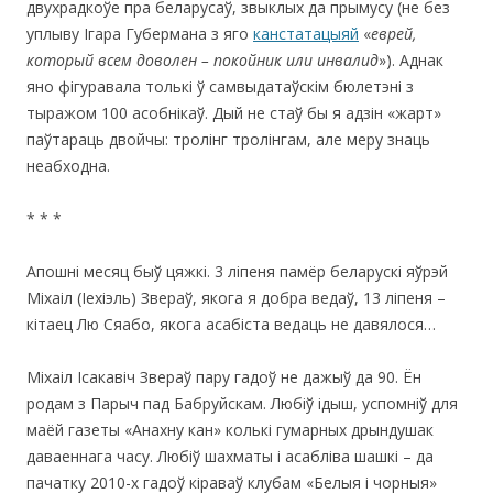
двухрадкоўе пра беларусаў, звыклых да прымусу (не без
уплыву Ігара Губермана з яго
канстатацыяй
«
еврей,
который всем доволен – покойник или инвалид
»). Аднак
яно фігуравала толькі ў самвыдатаўскім бюлетэні з
тыражом 100 асобнікаў. Дый не стаў бы я адзін «жарт»
паўтараць двойчы: тролінг тролінгам, але меру знаць
неабходна.
* * *
Апошні месяц быў цяжкі. 3 ліпеня памёр беларускі яўрэй
Міхаіл (Іехіэль) Звераў, якога я добра ведаў, 13 ліпеня –
кітаец Лю Сяабо, якога асабіста ведаць не давялося…
Міхаіл Ісакавіч Звераў пару гадоў не дажыў да 90. Ён
родам з Парыч пад Бабруйскам. Любіў ідыш, успомніў для
маёй газеты «Анахну кан» колькі гумарных дрындушак
даваеннага часу. Любіў шахматы і асабліва шашкі – да
пачатку 2010-х гадоў кіраваў клубам «Белыя і чорныя»