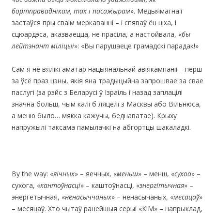
бортправаднікам, так і пасажырам
». Медыямагнат
застаўся пры сваім меркаванні – і спяваў ён ціха, і
сцюардэса, аказваецца, не прасіла, а настойвала, «
бы
лейтэнант міліцыі
»: «Вы парушаеце грамадскі парадак!»
Сам я не вялікі аматар нацыянальнай авіякампаніі – перш
за ўсё праз цэны, якія яна традыцыйна запрошвае за свае
паслугі (за рэйс з Беларусі ў Ізраіль і назад заплацілі
значна больш, чым калі б ляцелі з Масквы або Вільнюса,
а меню было… мякка кажучы, беднаватае). Крыху
напружылі таксама памылачкі на абгортцы шакаладкі.
By the way: «
яічных
» – яечных, «
меньш
» – менш, «
сухоа
» –
сухога, «
кантоўнасці
» – каштоўнасці, «
энергітычная
» –
энергетычная, «
ненасыччаных
» – ненасычаных, «
месацаў
»
– месяцаў. Хто чытаў ранейшыя серыі «КіМ» – напрыклад,