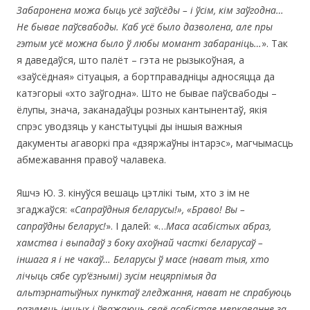
Забаронена можа быць усё заўсёды – і ўсім, кім заўгодна
…
Не бывае паўсвабоды. Каб усё было дазволена, але пры
гэтым усё можна было ў любы момант забараніць…
». Так
я даведаўся, што палёт – гэта не рызыкоўная, а
«заўсёдная» сітуацыя, а бортправадніцы адносяцца да
катэгорыі «хто заўгодна». Што не бывае паўсвабоды –
ёлупы, знача, заканадаўцы розных кантынентаў, якія
спрэс уводзяць у канстытуцыі ды іншыя важныя
дакументы агаворкі пра «дзяржаўны інтарэс», магчымасць
абмежавання правоў чалавека.
Яшчэ Ю. З. кінуўся вешаць цэтлікі тым, хто з ім не
згаджаўся: «
Сапраўдныя беларусы!», «Браво!
Вы –
сапраўдны беларус!
». І далей: «…
Маса асабістых абраз,
хамства і выпадаў з боку ахоўнай часткі беларусаў –
іншага я і не чакаў… Беларусы ў масе (нават тыя, хто
лічыць сябе сур’ёзнымі) зусім нецярпімыя да
альтэрнатыўных пунктаў гледжання, нават не спрабуюць
разумець іншых і ўважаюць сваё асабістае меркаванне за