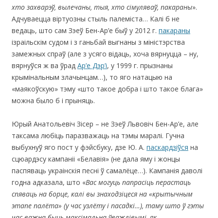
хто захварэў, вылечаны, тыя, хто сімуляваў, пакараны
».
Адчуваецца віртуозны стыль палеміста… Калі б не
ведаць, што сам Зэеў Бен-Ар’е быў у 2012 г.
пакараны
ізраільскім судом і з ганьбай выгнаны з міністэрства
замежных спраў (але з усяго відаць, хоча вярнуцца – ну,
вярнуўся ж ва ўрад
Ар’е Дэр’і
, у 1999 г. прызнаны
крымінальным злачынцам…), то яго натацыю на
«маякоўскую» тэму «што такое добра і што такое блага»
можна было б і прыняць.
Юрый Анатольевіч Зісер – не Зэеў Львовіч Бен-Ар’е, але
таксама любіць паразважаць на тэмы маралі. Гучна
выбухнуў яго пост у фэйсбуку, дзе Ю. А.
паскардзіўся
на
сцюардэсу кампаніі «Белавія» (не дала яму і жонцы
паспяваць украінскія песні ў самалёце…). Кампанія даволі
годна адказала, што «
Вас могуць папрасіць перастаць
спяваць на борце, калі вы знаходзіцеся на «крытычным
этапе палёта» (у час узлёту і пасадкі…), таму што ў гэты
час важна быць максімальна ўважлівымі, як