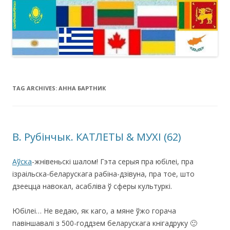
TAG ARCHIVES:
АННА БАРТНИК
В. Рубінчык. КАТЛЕТЫ & МУХІ (62)
Аўска
-жнівеньскі шалом! Гэта серыя пра юбілеі, пра
ізраільска-беларускага рабіна-дзівуна, пра тое, што
дзеецца навокал, асабліва ў сферы культуркі.
Юбілеі… Не ведаю, як каго, а мяне ўжо горача
павіншавалі з 500-годдзем беларускага кнігадруку 🙂