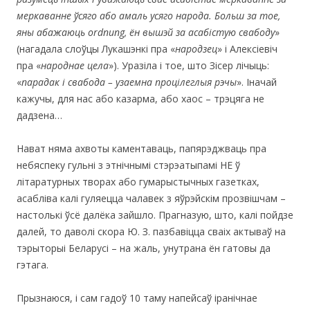
меркаванне ўсяго або амаль усяго народа. Больш за тое,
яны абажаюць
ordnung
, ён вышэй за асабістую свабоду
»
(нагадала слоўцы Лукашэнкі пра «
народзец
» і Алексіевіч
пра «
народнае цела
»). Уразіла і тое, што Зісер лічыць:
«
парадак і свабода – узаемна процілеглыя рэчы
». Іначай
кажучы, для нас або казарма, або хаос – трэцяга не
дадзена…
Нават няма ахвоты каментаваць, папярэджваць пра
небяспеку гульні з этнічнымі стэрэатыпамі НЕ ў
літаратурных творах або гумарыстычных газетках,
асабліва калі гуляецца чалавек з яўрэйскім прозвішчам –
настолькі ўсё далёка зайшло. Прагназую, што, калі пойдзе
далей, то даволі скора Ю. З. пазбавіцца сваіх актываў на
тэрыторыі Беларусі – на жаль, унутрана ён гатовы да
гэтага.
Прызнаюся, і сам гадоў 10 таму напейсаў іранічнае