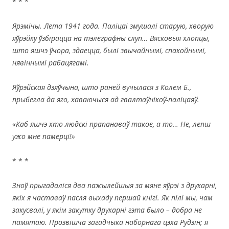
* * *
Ярэмічы. Лета 1941 года. Паліцаі змушалі старую, хворую
яўрэйку ўзбірацца на тэлеграфны слуп… Вясковыя хлопцы,
што яшчэ ўчора, здаецца, былі звычайнымі, спакойнымі,
нявіннымі рабацягамі.
Яўрэйская дзяўчына, што раней вучылася з Колем Б.,
прыбегла да яго, хаваючыся ад гвалтаўнікоў-паліцаяў.
«Каб яшчэ хто людскі прапанаваў такое, а то… Не, лепш
ужо мне памерці!
»
* * *
Зноў прыгадаліся два пажылейшыя за мяне яўрэі з друкарні,
якіх я частаваў пасля выхаду першай кнігі. Як пілі мы, чам
закусвалі, у якім закутку друкарні гэта было – добра не
памятаю. Прозвішча загадчыка наборнага цэха Рудзін; я