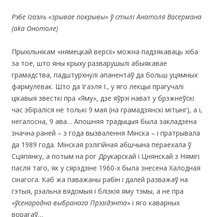
Рэбе Ігаэль «
зрывае п
о
кр
ы
вы
» ў стылі Анатоля Васермана
(
aka
Онотоле)
Прыхільнікам «нямецкай версіі» можна падзякаваць хіба
за тое, што яны крыху разварушылі абыякавае
грамадства, падштурхнулі апанентаў да больш уцямных
фармулёвак. Што да Ігаэля І., у яго лекцыі прагучалі
цікавыя звесткі пра «Яму», дзе яўрэі нават у брэжнеўскі
час збіраліся не толькі 9 мая (на грамадзянскі мітынг), а і,
негалосна, 9 ава… Апошняя традыцыя была закладзена
значна раней – з года вызвалення Мінска – і пратрывала
да 1989 года. Мінская рэлігійная абшчына пераехала ў
Сцяпянку, а потым на рог Друкарскай і Цнянскай з Нямігі
пасля таго, як у сярэдзіне 1960-х была знесена Халодная
сінагога. Каб жа паважаны рабін і далей разважаў на
гэтыя, рэальна вядомыя і блізкія яму тэмы, а не пра
«
ўсенародна выбранага Прэзідэнта
» і яго каварных
ворагаў…