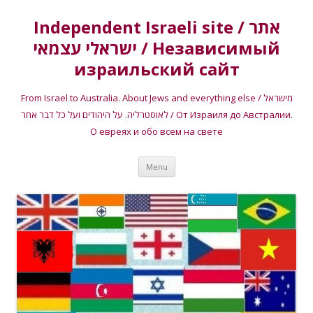
Independent Israeli site / אתר
ישראלי עצמאי / Независимый
израильский сайт
From Israel to Australia. About Jews and everything else / מישראל
לאוסטרליה. על היהודים ועל כל דבר אחר / От Израиля до Австралии.
О евреях и обо всем на свете
Skip
Menu
to
content