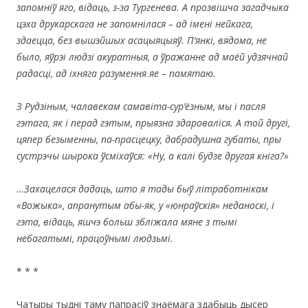
запомніў яго, відаць, з-за Тургенева. А прозвішча загадчыка
цэха друкарскага не запомнілася – ад імені нейкага,
здаецца, без вышэйшых асацыяцыяў. П’янкі, вядома, не
было, яўрэі людзі акуратныя, а ўражанне ад маёй удзячнай
радасці, ад іхняга разумення яе – памятаю.
З Рудзіным, чалавекам самавіта-сур’ёзным, мы і пасля
гэтага, як і перад гэтым, прыязна здароваліся. А той другі,
цяпер безыменны, па-прасцецку, дабрадушна губаты, пры
сустрэчы шырока ўсміхаўся:
«Ну, а калі будзе другая кніга?
»
…Захацелася дадаць, што я тады быў літработнікам
«Вожыка», апранутым абы-як, у «юнраўскія» неданоскі, і
гэта, відаць, яшчэ больш збліжала мяне з тымі
небагатымі, працоўнымі людзьмі.
* * *
Чатыры тыдні таму папрасіў знаёмага здабыць дысер