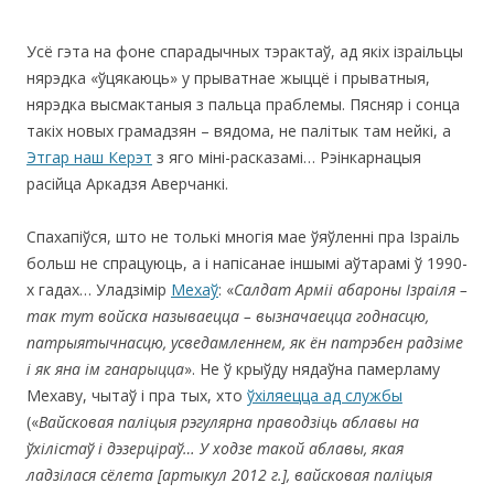
Усё гэта на фоне спарадычных тэрактаў, ад якіх ізраільцы
нярэдка «ўцякаюць» у прыватнае жыццё і прыватныя,
нярэдка высмактаныя з пальца праблемы. Пясняр і сонца
такіх новых грамадзян – вядома, не палітык там нейкі, а
Этгар наш Керэт
з яго міні-расказамі… Рэінкарнацыя
расійца Аркадзя Аверчанкі.
Спахапіўся, што не толькі многія мае ўяўленні пра Ізраіль
больш не спрацуюць, а і напісанае іншымі аўтарамі ў 1990-
х гадах… Уладзімір
Мехаў
: «
Салдат Арміі абароны Ізраіля –
так тут войска называецца – вызначаецца годнасцю,
патрыятычнасцю, усведамленнем, як ён патрэбен радзіме
і як яна ім ганарыцца
». Не ў крыўду нядаўна памерламу
Мехаву, чытаў і пра тых, хто
ўхіляецца ад службы
(«
Вайсковая паліцыя рэгулярна праводзіць аблавы на
ўхілістаў і дэзерціраў… У ходзе такой аблавы, якая
ладзілася сёлета [артыкул 2012 г.], вайсковая паліцыя