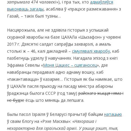
затрымала 474 чалавекі
»), і пра тых, хто
адмаўляўся
выконваць загады
, асабліва ў «працэсе размежавання» з
Газай, – такіх былі тузіны…
Насцярожыла, але не здзівіла гісторыя з успышкай
скураной хваробы на базе ЦАХАЛа «Шызафон» у чэрвені
2017 г. Дзясяткі салдат сапраўды захварэлі, а амаль
столькі ж – 46, калі дакладней –
сімулявалі хваробу
, каб
пазбегнуць удзелу ў навучаннях. Нагадала эпізод з кнігі
Эфраіма Севелы «
Моня Цацкес – сцяганосец
», дзе
навабранцы перадавалі адно аднаму вошку, каб
«пакантавацца» ў казарме… Гісторыя як бы намякае, што
ў ЦАХАЛе пасля прыходу на пасаду міністра абароны
ўраджэнца былога СССР (год таму)
райскага жыцця няма і
не будзе
ёсць што мяняць да лепшага.
Былы пасол Ізраіля ў Беларусі прачытаў байцам
натацыю
ў сваім блогу на «Рэхе Масквы»: «
Няхораша і
нехарактэрна для ізраільскай арміі. У рэшце рэшт, тыя,