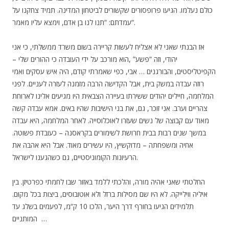
כולם נעלמו. הגיעו פרופסורים שקשורים לביטחון המדינה. תמיד צחקנו על
עמדתם: “תנו לנו בן אדם, וימצא עליו מאמר“.
אז הבנתי שאני לא אצליח לעשות קריירה בשום משרד ממשלתי, כי אני
יהודי, וזה “פשע” ,הוא מורכב על ידי העובדה כי ההורים שלי –
הקפיטליסטים, והבורגנים … אבי, כפי שאמרתי קודם, היה איש עסקים ואמי
רוזה עבדה במשק בית, אבל הקדישה הרבה מזמנה לעזרה לעניים. לפני
המלחמה, חיילים יהודים ששירתו בעיירה הצבאית היו מגיעים אלינו לארוחת
צהריים וערב. אני זוכר, גם, את בני הישיבות שהיו באים. אמא עבדה קשה
מאוד עם קבוצה של נשים שעזרו לאוכלוסייה. לאחר המלחמה, היא עבדה
במשך שנים רבות בבית חרושת לשימורים בקראסנה – כעובדת פשוטה.
אחיה ומשפחתה – מדוקשיץ, היו עשירים מאוד. אבל היא אהבה את
הרעיונות הקומוניסטיים, גם כשהגענו לישראל.
החלטתי שאני אהיה מורה, והלכתי ללמד באזור שבו לחמתי כפרטיזן. בין
איליה ווילייקה. לא היו שם מסילות ברזל ולא אוטובוסים, ביצות בכל מקום.
תלמידים הגיעו בחורף דרך היער, הלכו 10 ק“מ, לפעמים בשלג עד
המותניים …