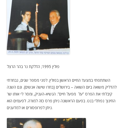
פולין 1995; הדלקת נר בהר הרצל
השתתפתי במצעד החיים הראשון בפולין. לפני מספר שנים, נבחרתי
להדליק משואה ביום השואה – בירושלים (בחרו שישה אנשים). וגם השנה
קיבלתי את הפרס “על מפעל חיים“. הנשיא-העניק, ומסר לי אותו שר
החינוך נפתלי בנט. בפעם הראשונה ניתן פרס כזה למורה. לפעמים הוא
ניתן לפרופסורים או למדענים.