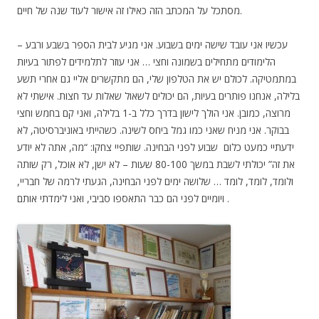
מסתכל על המכתב הזה כאילו זה אישור לעוד שנה של חיים.
עכשיו אני עובד שישה ימים בשבוע. אני מגיע לבית הספר בשבע ורבע –
הלימודים מתחילים בשמונה וחצי … אני עוזר לתלמידים לפתור בעיות
במתמטיקה. לכולם יש את הטלפון שלי, הם מתקשרים אליי גם אחרי תשע
בלילה, אנחנו פותרים בעיות, הם יכולים לשאול שאלות עד חצות. אישתי לא
מרוצה, כמובן. אני הולך לישון בדרך כלל ב-1 בלילה, ואני קם בחמש וחצי
בבוקר. אני מניח שאני כמו גמל ביחס לשינה. כשהייתי באוניברסיטה, לא
ידעתיי כמעט כלום שבוע לפני הבחינה. שותפיי צחקו: “מה, אתה לא יודע
את זה” יכולתי לשבת במשך 80-100 שעות – לא ישן, לא אוכל, רק שותה
ולומד, לומד, לומד … שלושה ימים לפני הבחינה, הגעתי לרמה של חבריי,
ויומיים לפני הם כבר התאספו סביבי, ואני לימדתי אותם.