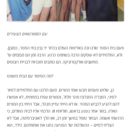
עם הספורטאים הצעירים
פעם בית הספר שלנו זכה באליפות העולם בכדור יד (בין בתי הספר, כמובן).
ולא, התלמידים לא עוסקים הרבה בשחמט כרגע. הרבה זמן הם מבזבזים על
מחשבים ואלקטרוניקה. הם כותבים תוכניות לבניית רובוטים.
מה הסיפור עם הבית משפט?
כן, שלוש פעמים תבעו אותי ההורים. פעם הלכנו עם התלמידים לסיור
לסיני, החבר‘ה התגלצ‘ו מהר תלול, והמורים עמדו בתחתית, לא אפשרו
להם להגיע לכביש המהיר. אז לא הייתי עדיין מנהל, אבל הייתי בין המורים
האלה. בחור אחד נפגע בראשו, חוליותיו זזו. הלכתי אליו לבית החולים, כי
הרגשתי אשמה. הבחור טופל במשך זמן רב, ואז הלך לאוניברסיטה, אבל לא
הצליח לסיים – ההשלכות של הפגיעה נתנו את אותותיהם. כילד, הוא