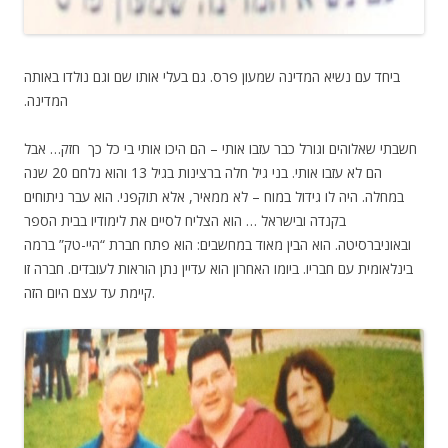
ביחד עם נשיא המדינה שמעון פרס. גם בעלי אותו שם וגם נולדו באותה
המדינה.
חשבתי שאלוהים וגורל כבר עזבו אותי – הם היכו אותי בי כל כך חזק… אבל
הם לא עזבו אותי. בני גיל חלה ברצינות בגיל 13 והוא נלחם 20 שנה
במחלה. היה לו גידול במוח – לא ממאיר, אלא תוקפני. הוא עבר ניתוחים
בקנדה ובישראל … הוא הצליח לסיים את לימודיו בבית הספר
ובאוניברסיטה. הוא הבין מאוד במחשבים: הוא פתח חברת “היי-טק” ברמה
בינלאומית עם חבריו. ביומו האחרון הוא עדיין נתן הוראות לעובדים. חברה זו
קיימת עד עצם היום הזה.