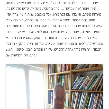
אחרי המלחמה, הלכתי ישר לכיתה ז‘. לא ידעתי טוב את השפה הרוסית,
הייתי אומר “שתי גברים” … במקום “שני“. בישראל, ילדים מדברים כך,
משלוח מעורב, אין בזה שום דבר נורא, אבל באמצע שנות ה-40 צחקו עליי
מאוד בבית הספר. כאשר פתחתי את הפה שלי בכיתה, היה כזה צחוק
שאפילו מכיתות אחרות באו לראות. הייתי היהודי היחיד בכיתה, ובמתמטיקה
תמיד הייתי חזק. אחרי חודש או חודשיים, התחלתי לשלוט בשפה והתחלתי
אפילו ללמד את חבריי. היה מורה אחד למתמטיקה שהגיע מהחזית. הוא
אהב לשתות. לפעמים הוא היה עושה טעויות, אבל אני הייתי מתקן אותו בכל
הכבוד – זה היה בידור נהדר. החברים שלי היו אומרים, “ובכן, סיימון – תיגש
לתקן את השגיאות שם.“