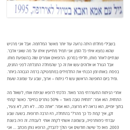
בשבילי מחלתו היתה גרועה עוד יותר מאשר המלחמה. אבל אני מרגיש
שהוא נמצא איתי כל הזמן. אני תמיד מתייעץ איתו על מה שאני אדבר.
שנתיים לאחר מותו, חליתי בסרטן -הרופאים אומרים שזה בהשפעת מותו.
אבל הגורל או אלוהים עשו את זה כך שהמחלה התגלתה לפני החגים,
בפסח. באותו זמן הכנתי את התלמידים במתמטיקה ברמה הגבוהה ביותר.
ומיד ביום החופשה הראשון עשו לי ניתוח – ארוך, שבע עד שמונה שעות.
אחרי הניתוח התעוררתי מהר מאוד. הלכתי לרופא שניתח אותי, לשאול מה
התחזית. הוא אמר: “תחזית טובה מאוד – 50% נותרים בחיים“. כאשר קמתי
בתוך יומיים, הוא נראה לא מרוצה, הוא אמר: “אתה כזה… לא רזה, לא צעיר,
זקן, איך קמת כל כך מהר?” בהתחלה, היו הרבה תרופות. בשעה שבע
עברתי כימותרפיה, ובשמונה אשתי לקחה אותי לעבודה. זה היה בשנת
2003. מאז כל שישה חודשים אני הולך להבדק, הרופא נותן מכתב … אני