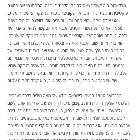
מבלארוס היה קשה לצאת לחו” ל. הלכתי לווילנה, התחתנתי שם חתונה
פיקטיבית והגשתי ניירות. בראדושקוביצ‘י כתבתי למפקד המשטרה מכתב
שאני אזרח פולני, והוא חתם עליו, והעביר אותו לווילנה. זה היה בשנת
1958. קולונל של משרד הפנים העביר את הבקשה למעלה, אבל היא
חזרה, נשלחה שוב לראדושקוביצ‘י לאימות. נתנו כסף למפקד המשטרה,
הוא בדק אותה שוב, העביר אותה – ובסוף השנה קיבלנו אישור ועברנו.
בפולין הייתי בערך שנה וחצי, שם הורשנו, אמי ואני לעלות לישראל. עד
שההיתר הגיע, אני עבדתי כאינסטלטור בחברת “ג‘וינט” על הגבול עם
גרמניה. היו . בתים מאבן. הורו לי לקדוח חורים – לפעמים זה לקח שבוע
שלם לקדוח חור אחד, עד כדי כך הקירות היו חזקים. אני נחשבתי לתלמיד
של אינסטלטור פולני, בשבילו זה היה טוב, הוא קיבל תשלום על זה.
בפברואר 1960 הגעתי לישראל, בידע של מאה מילים בלבד בעברית.
הלכתי לאולפן. היו לי דודות בקיבוצים עין חרוד ויפעת, אז לקחו אותנו לשם
(ליפעת – אותי ואת אמי, זה בצפון, בין נצרת לעפולה). נתנו לנו דירה
קטנה, וכמעט שלא גרתי שם, הייתי במעונות באולפן בגבעתיים. למדתי
ארבעה חודשים, ואז עברתי קורס מיוחד במינוח פיסיקלי-מתמטי. הייתי יכול
לעבור קורס למשפטים ולהיות עורך דין בישראל, אבל משום מה לא הלכתי