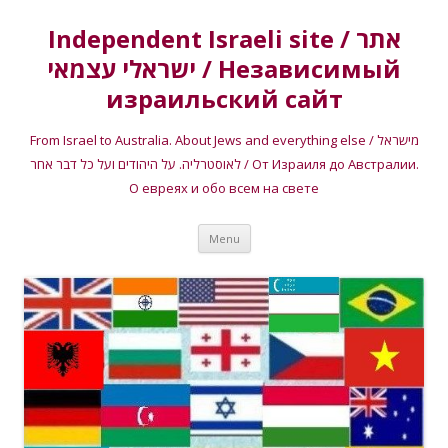
Independent Israeli site / אתר
ישראלי עצמאי / Независимый
израильский сайт
From Israel to Australia. About Jews and everything else / מישראל
לאוסטרליה. על היהודים ועל כל דבר אחר / От Израиля до Австралии.
О евреях и обо всем на свете
Skip
Menu
to
content