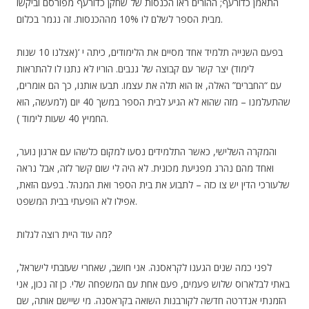
התאמן כדורעף; ההורים ראו הכנסות של שחקן כדורעף מפורסם וביקשו
מבית הספר לשלם לו 10% מההכנסות. זה נגמר בכלום.
בפעם השנייה תלמיד אחד מסיים את הלימודים, כיתה י ‘(אצלנו 10 שנות
לימוד) יצר קשר עם קבוצה של גנבים. הוריו לא נתנו לו להתראות
עם “החברים” האלה, אז הוא תלה את עצמו. תבעו אותנו, כך הם אומרים,
שהתעלמנו – מזה שהוא לא הגיע לבית הספר במשך 40 יום (למעשה, הוא
החמיץ 40 שעות לימוד ).
והמקרה השלישי, כאשר התלמידים נסעו למקום כלשהו עם ארגון נוער,
ואחד מהם נהרג מפגיעת מכונית. לא היה לי שום קשר לזה, אבל נראה
שלעורכי הדין יש צו כזה – לתבוע את בית הספר ואת המנהל. בפעם הזאת,
אפילו לא הופעתי בבית המשפט.
מה עוד היית רוצה לגלות?
לפני כמה שנים הגענו לקראסנה. אני חושב, שאחרי שעזבתי לישראל,
באתי לבלארוס שלוש פעמים, פעם אחת עם המשפחה שלי. כן זה נכון, אני
הזמנתי אנדרטה חדשה לקורבנות השואה בקראסנה. מי שיישם אותה, שם