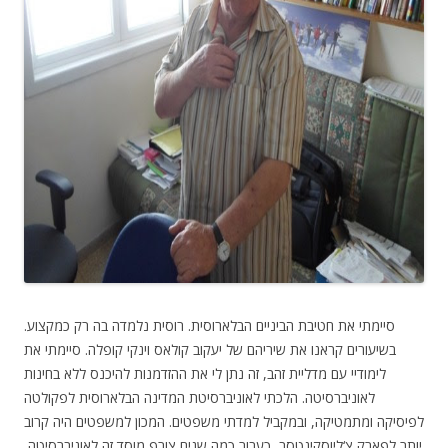
סיימתי את חטיבת הביניים הבלארוסית. רוסית נלמדה בה רק כמקצוע.
בשיעורים קראנו את שיריהם של יעקוב קולאס וינקי קופלה. סיימתי את
לימודיי עם מדליית זהב, זה נתן לי את ההזדמנות להיכנס ללא בחינות
לאוניברסיטה. הלכתי לאוניברסיטת המדינה הבלארוסית לפקולטה
לפיסיקה ומתמטיקה, ובמקביל למדתי משפטים. המכון למשפטים היה קרוב
יותר לפארק צ‘ליוסקינטסב, כעבור כמה שנים צורף מוסד זה לאוניברסיטה,