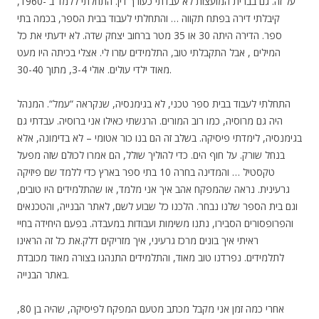
על זה. גם בברית המועצות לא עבדתי כעורך דין. התחלתי ללמד ב -1960,
קיבלתי דירה בפתח תקווה … והתחלתי לעבוד בבית הספר, בכמה בתי
ספר. הדירה היתה 30 או 35 מטר ברחוב יצחק שדה. לא ידעתי את כל
המילים , אבל התקבלתי טוב, התלמידים עזרו לי. אצלי בכיתה היו מעט
מאוד ילדי עולים. אולי 3-4, מתוך 30-40.
התחלתי לעבוד בבית ספר טכני, לא בגימנסיה, שנקראה “עמל“. המנהל
היה גם מרוסיה, כמו רוב המורים. הרגשתי כאילו אני ברוסיה. עבדתי גם
בגימנסיה, לימדתי פיסיקה. בשלב זה הם בנו כור אטומי – לא בדימונה, אלא
בנחל שורק. על חוף הים. כדי להוליך שולל, הם אמרו לכולם שזה מפעל
טקסטיל … והמדינה בחרה 10 בתי ספר בארץ כדי ללמד שם פיזיקה
גרעינית. נראה שהמפקח אהב איך אני מלמד, או שהתלמידים היו טובים,
וגם בית הספר שלנו נבחר. הלכנו כל שבוע לשם, לאתר הבנייה, והטכנאים
והפרופסורים הסבירו, נתנו משימות ועבודות במעבדה. בפעם היחידה בחיי
ראיתי איך בונים מרכז גרעיני, איך מזריקים דלק.את כל זה הראינו
לתלמידים. נפרדנו טוב מאוד, והתלמידים התנהגו בצורה מאוד מכובדת
באתר הבנייה.
אחרי כמה זמן אני מקבל מכתב מטעם המפקח לפיסיקה, שהיה בן 80,