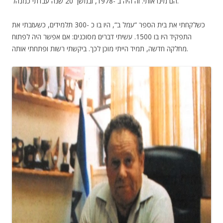
הם מינו אותי. זה היה ב -1978, ובמשך 20 שנה עבדתי כמנהל.
כשלקחתי את בית הספר “עמל ב“, היו בו כ -300 תלמידים, כשעזבתי את
התפקיד היו בו 1500. עשיתי דברים מסוכנים: אם אפשר היה לפתוח
מחלקה חדשה, תמיד הייתי מוכן לכך. ביקשתי רשות ופתחתי אותה.