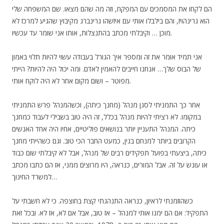
הם לקחו את המסמכים עם המפקח, וזה מה שהם מצאו. שם המשפחה שלי
הוא גרינהויז, והם בילבלו אותי עם איזשהו גרינברג מקיבוץ שהגיע למרכז לא
מוכן … וקיבלתי מכתב בהתנצלות, אותו אני שומר עד עכשיו.
אני תמיד אומר את זה ומספר איך הגורל בעבודה עשוי להיות תלוי באמון
של הבוס שלך… אנחנו חייבים להאמין לאדם. ומה יכול היה להיות? הייתי
מפוטר – ושום מקום אחר לא היה לוקח אותי.
אחר כך התמניתי לסגן מנהל (מחנך כיתה), וכשהמנהל פרש התמניתי
במקומו. לא רציתי להיות מנהל בכלל, זה היה טוב בשבילי לעבוד כמחנך
כיתה. המנהל התעניין יותר בנושאים פוליטיים, אחיו היה אחד האנשים
הקרובים ביותר למנחם בגין, כמעט החבר הכי טוב. וגם כשהייתי מחנך
כיתה, ביצעתי בפועל תפקידים רבים של מנהל, אבל לא קיבלתי שום כבוד
או עונש על זה. אבל המורים, כנראה, היו מרוצים ממני, אז הם כתבו מכתב
למשרד החינוך…
כשהוזמנתי לראיון, כנראה התנהגתי קצת בחוצפה. כי לא חשבתי על
התפקיד: אם הם ימנו אותי למנהל – אז טוב, אבל אם לא, אז לא. ובכל זאת