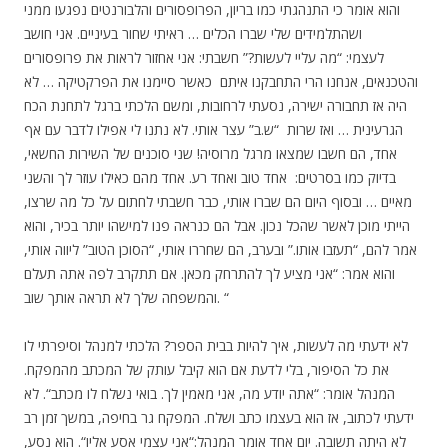
והוא אומר כי התנהגתי כמו בריון, הפרופסורים והלבורנטים נפגעו ממני
ושהתלמידים שלי שברו הכלים … ראיתי שחור בעיניים. אני חושב
לעצמי: “מה עליי לעשות?” חשבתי: אני אחזור לראות את פרופסורים
והטכנאים, אנחנו הרי התחבקנו איתם כאשר סיימנו את הפרקטיקה … לא
היה אז תחבורה ישירה, נסעתי לרחובות, ומשם הלכתי ברגל לתחנת הכח
הגרעינית … ואז שרות “ש.ב” עצר אותי. לא נתנו לי אפילו לדבר עם אף
אחד, הם חשבו שמצאו מרגל מרוסיה! שני סוכנים של השירות החשאי,
בדיוק כמו בסרטים: אחד טוב ואחד רע. אחד מהם כאילו עוזר לך והשני
מאיים … ובסוף היום הם שברו אותי, כבר חשבתי לחתום על כל מה שרצו,
הייתי מוכן לאשר שהכל נכון. אבל הם כנראה פנו למישהו יותר בכיר, והוא
אמר להם, “תעזבו אותו.” ובערב, הם שחררו אותי, “הסוכן הטוב” ליווה אותי,
והוא אמר: “אני מציע לך להתרחק מכאן. אם תתקרב לפה אתה תעלם
והמשפחה שלך לא תראה אותך שוב. “
לא ידעתי מה לעשות, איך להיות בבית הספר? הלכתי למנהל וסיפרתי לו
את כל הסיפור, בלי לדעת אם הוא קיבל עותק של המכתב מהמפקח.
המנהל אומר: “אתה יודע מה, אני מאמין לך. בואי נשלח לו מכתב“. לא
ידעתי לכתוב, אז הוא בעצמו כתב ושלח. המפקח גר בחיפה, במשך זמן רב
לא היתה תשובה. יום אחד אומר המנהל:“אני עצמי אסע אליו“. הוא נסע,