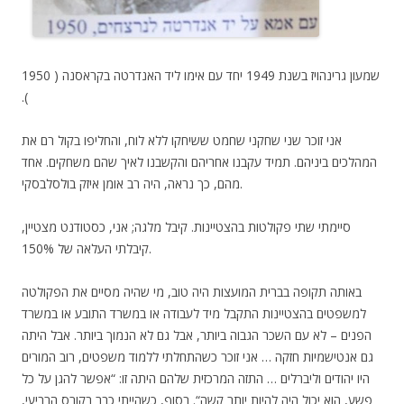
שמעון גרינהויז בשנת 1949 יחד עם אימו ליד האנדרטה בקראסנה ( 1950
).
אני זוכר שני שחקני שחמט ששיחקו ללא לוח, והחליפו בקול רם את
המהלכים ביניהם. תמיד עקבנו אחריהם והקשבנו לאיך שהם משחקים. אחד
מהם, כך נראה, היה רב אומן איזק בולסלבסקי.
סיימתי שתי פקולטות בהצטיינות. קיבל מלגה; אני, כסטודנט מצטיין,
קיבלתי העלאה של 150%.
באותה תקופה בברית המועצות היה טוב, מי שהיה מסיים את הפקולטה
למשפטים בהצטיינות התקבל מיד לעבודה או במשרד התובע או במשרד
הפנים – לא עם השכר הגבוה ביותר, אבל גם לא הנמוך ביותר. אבל היתה
גם אנטישמיות חזקה … אני זוכר כשהתחלתי ללמוד משפטים, רוב המורים
היו יהודים וליברלים … התזה המרכזית שלהם היתה זו: “אפשר להגן על כל
פשע, הוא יכול היה להיות יותר קשה“. בסוף, כשהייתי כבר בקורס הרביעי,