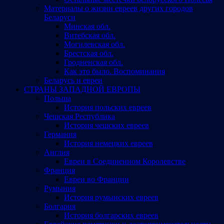
Материалы о жизни евреев других городов
Беларуси
Минская обл.
Витебская обл.
Могилевская обл.
Брестская обл.
Гродненская обл.
Как это было. Воспоминания
Беларусь и евреи
СТРАНЫ ЗАПАДНОЙ ЕВРОПЫ
Польша
История польских евреев
Чешская Республика
История чешских евреев
Германия
История немецких евреев
Англия
Евреи в Соединенном Королевстве
Франция
Евреи во Франции
Румыния
История румынских евреев
Болгария
История болгарских евреев