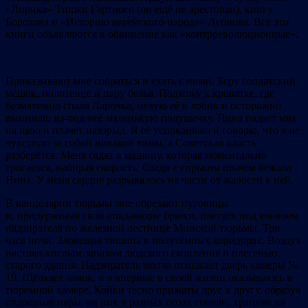
«Лирика» Тишки Гартного (он ещё не арестован), книгу
Борохова и «Историю еврейского народа» Дубнова. Все эти
книги объявляются в обвинение как «контрреволюционные».
Приказывают мне собраться и ехать с ними. Беру солдатский
мешок, полотенце и пару белья. Подхожу к кроватке, где
безмятежно спала Ларочка, целую её в лобик и осторожно
вынимаю из-под неё маленькую подушечку. Нина падает мне
на шею и плачет навзрыд. Я её успокаиваю и говорю, что я не
чувствую за собой никакой вины, а Советская власть
разберётся. Меня садят в машину, которая моментально
трогается, набирая скорость. Сзади с горьким плачем бежала
Нина. У меня сердце разрывалось на части от жалости к ней.
В канцелярии тюрьмы мне обрезают пуговицы
и, придерживая свои спадающие брюки, плетусь под конвоем
надзирателя по железной лестнице Минской тюрьмы. Три
часа ночи. Зловещая тишина в полутёмных коридорах. Воздух
настоян кислым запахом людского скопления и плесенью
старого здания. Надзиратель молча отмыкает дверь камеры №
19. Щёлкает замок, и я впервые в своей жизни оказываюсь в
тюремной камере. Койки тесно прижаты друг к другу, образуя
сплошные нары. на них в разных позах сопели, храпели на