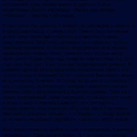
отделяющей один отрезок жизни от другого. Среди
заключённых бытует поговорка: «Жизнь, как детская
рубашонка, – коротка и обпачкана…»
Я пригрелся под одеялом. В камере гул разговоров и споров, а
я продолжаю беседу с самим собой. Тяжела была житейская
доля в черте еврейской оседлости для многочисленных
ремесленников. Мой отец, сапожник по профессии, не был
ленивым человеком, но большая конкуренция не позволяла
зарабатывать столько, чтобы семья из семи человек могла
жить сытно. Война 1914 года оторвала отца от семьи, а в 1915
году отец был убит, и настали ещё более мрачные времена. Ко
времени прихода Революции наша семья успела пройти все
стадии голода и лишений. Но и с приходом Революции жизнь
не улучшилась. В начале 1918 года, когда мне исполнилось 15
лет, я искренне, по-юношески поверив в коммунистические
лозунги, пошёл добровольцем в Красную Армию. Пять лет я
ходил, вооружённый этими лозунгами, готов был идти за них
в огонь и воду и стрелять в каждого, кто противился
осуществлению этих лозунгов. «Ну, а как жили в это время
твоя мать с четырьмя детьми?» – «Скверно!» – «Надо терпеть
до лучшего счастливого будущего», говорили сверху вожди…
Мне посчастливилось выйти целым и невредимым из великой
неразберихи – Гражданской войны. Я с детских лет мечтал