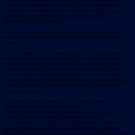
докладе Маленкова на пленуме ЦК Белоруссии. Предстоит
тщательная чистка партии. Всем выходцам из других партий,
замешанных в критике партии в прошлом, грозит
исключение, тюрьма, лагерь.
Исчезает наш директор Фадей Бровкович, а за ним ещё
несколько сотрудников. Ячейка занимается повседневными
делами.
15-го сентября 1936 г., ночью, раздаётся стук в дверь нашей
квартиры. Входят два сотрудника ГПУ и предъявляют ордер
на мой арест. Велят привести соседа в свидетели. Зовём
художника Кипниса. Начинается повальный обыск. Нина
ходит по дому, мелкая дрожь сотрясает её тело. Она ломает
руки и всхлипывает. Прижавшись к стене, стоит её младшая
сестра Бася. Она со страхом наблюдает за происходящим.
Обыск длится долго.
Тщательно пересматриваются все страницы книг.
Перелистывая французские журналы
«Иллюстрасьон», натыкаются на фото Николая Второго с
семьёй. Спрашивают меня, кто это такой. «Мой
дядя», отвечаю я. Сотрудник – будущий мой следователь,
сержант Кунцевич, зло на меня посмотрел. В результате
обыска забирают мелкокалиберную винтовку и кучку книг: