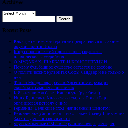
Archives
Archives
Search
for:
Recent Posts
Как стратегическое терпение превращается в главное
оружие против Ирана
Когда политический протест превращается в
психическое расстройство
О МУДАКАХ, ШАББАТЕ И КОНСТИТУЦИИ
Почему бульбашное существо остается на свободе
О политических кульбитах Софы Ландвер и не только о
ней
Финал Мондиаля, драма в Аргентине и реакция
еврейских самоненавистников
К 82-летию Альберта Капенгута (русс/итал)
Ицик Бунцель в Кнессете о том, как Ронен Бар
организовал встречу с ним
Германия: Великий исход, написанный шепотом
Резонансное убийство в Петах-Тикве Иману Биньямина
Залки в День независимости
«Русскоязычные СМИ в Германии»: вчера, сегодня,