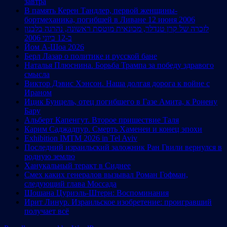
завтра
В память Керен Тандлер, первой женщины-
бортмеханика, погибшей в Ливане 12 июня 2006
לזכרה של קרן טנדלר, מכונאית מוטסת ראשונה, נהרגה בלבנון
ב-12 ביוני 2006
Йом А-Шоа 2026
Берл Лазар о политике и русской бане
Наталья Плюснина. Борьба Трампа за победу здравого
смысла
Виктор Дэвис Хэнсон. Наша долгая дорога к войне с
Ираном
Ицик Бунцель, отец погибшего в Газе Амита, к Ронену
Бару
Альберт Капенгут. Второе пришествие Таля
Карим Саджадпур. Смерть Хаменеи и конец эпохи
Exhibition IMTM 2026 in Tel Aviv
Последний израильский заложник Ран Гвили вернулся в
родную землю
Ханукальный теракт в Сиднее
Смех каких генералов вызывал Роман Гофман,
следующий глава Моссада
Шошана Цуриэль-Штерн: Воспоминания
Ирит Линур. Израильское изобретение: проигравший
получает всё