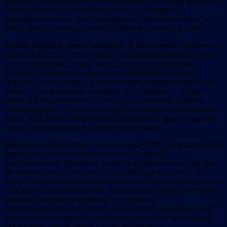
широкий, да выход узок. Я был удивлён, что людям не хватает
хлеба, махорки. У меня были деньги, и я попросил
надзирателя купить хлеба и махорки в тюремном ларьке, за
что староста освободил меня от обязанности мытья пола.
Первая передача, первое свидание. Я держу свою Ларочку на
руках, целую её и сую в обшлаг её пальтишка записку. Нина
стоит за решёткой, глядит на нас и глаза её наполнены
слезами. Надзиратель стоит к нам спиной. Короток миг
свидания, снова камера, а ночью впервые меня вызывают на
допрос. С волнением и надеждой иду к машине – и вдруг
оклик Нины, оказывается, жёны и родственники днями и
ночами дежурят у тюремных ворот в надежде увидеть своего
мужа, отца, брата. Нина бежит за машиной и кричит моё имя.
Люди останавливаются и долго глядят вслед.
Меня приводят в комнату на 4-ом этаже ГПУ. Следователь мне
знаком, он участвовал в моём аресте. Сержант
госбезопасности Кунцевич, ведёт дела работников культуры.
Велит мне сесть к его столу. Тогда ещё садили к столу, но
вскоре, когда начали получать оплеухи от заключённых, стали
их держать от себя подальше. Следователь говорит, что знает
меня как советского человека, но я попал в
контрреволюционную группу и если я хочу на свободу, то я
должен помочь вывести участников группы на чистую воду.
Тут я узнаю, что он имеет в виду директора и