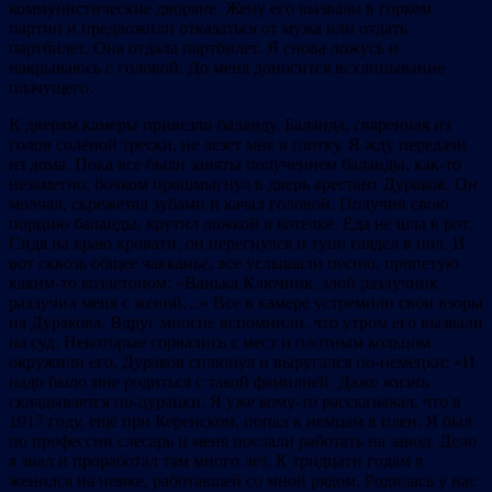
коммунистические дворяне. Жену его вызвали в горком
партии и предложили отказаться от мужа или отдать
партбилет. Она отдала партбилет. Я снова ложусь и
накрываюсь с головой. До меня доносится всхлипывание
плачущего.
К дверям камеры привезли баланду. Баланда, сваренная из
голов солёной трески, не лезет мне в глотку. Я жду передачи
из дома. Пока все были заняты получением баланды, как-то
незаметно, бочком прошмыгнул в дверь арестант Дураков. Он
молчал, скрежетал зубами и качал головой. Получив свою
порцию баланды, крутил ложкой в котелке. Еда не шла в рот.
Сидя на краю кровати, он перегнулся и тупо глядел в пол. И
вот сквозь общее чавканье, все услышали песню, пропетую
каким-то козлетоном: «Ванька Ключник, злой разлучник,
разлучил меня с женой…» Все в камере устремили свои взоры
на Дуракова. Вдруг многие вспомнили, что утром его вызвали
на суд. Некоторые сорвались с мест и плотным кольцом
окружили его. Дураков сплюнул и выругался по-немецки: «И
надо было мне родиться с такой фамилией. Даже жизнь
складывается по-дурацки. Я уже кому-то рассказывал, что в
1917 году, ещё при Керенском, попал к немцам в плен. Я был
по профессии слесарь и меня послали работать на завод. Дело
я знал и проработал там много лет. К тридцати годам я
женился на немке, работавшей со мной рядом. Родилась у нас