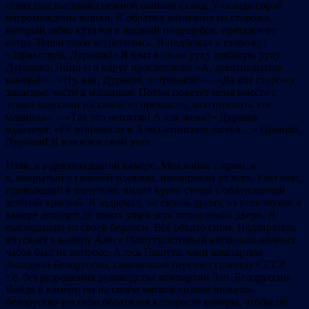
стоял под высокой снежной шапкой склад. У склада горой
нагромождены ящики. Я обратил внимание на сторожа,
который зябко кутался в жидкий полушубок, прятался от
ветра. Наши глаза встретились. Я подбежал к сторожу:
«Здравствуй, Дураков!» Я взял в свою руку озябшую руку
Дуракова. Лицо его вдруг просветлело: «А, девятнадцатая
камера!» – «Ну, как, Дураков, устроился?» – «Да вот сторожу
запасные части к машинам. Потом повезут меня вместе с
этими ящиками на какой-то промысел, монтировать эти
машины». – «Так это неплохо! А как жена?» Дураков
вздохнул: «Её отправили в Алма-атинские лагеря…» Прощай,
Дураков! Я влился в свой этап.
Итак, я в девятнадцатой камере. Моя койка с краю, и
я, накрытый с головой одеялом, изолирован от всех. Глаз мой,
привыкший к полутьме, видит кусок стены с облупленной
зелёной краской. Я задремал, но сквозь дрему, из всех звуков в
камере доходит до твоих ушей звук отпираемой двери. Я
выглядываю из своей берлоги. Всё объято сном. Надзиратель
впускает в камеру Алеся Пашуту, который несколько ночных
часов был на допросе. Алесь Пашута, член компартии
Западной Белоруссии, самовольно перешёл границу СССР,
т.е. без разрешения руководства компартии Зап. Белоруссии.
Войдя в камеру, он на своём мягком сплаве польско-
белорусско-русском обратился к старосте камеры, чтобы он