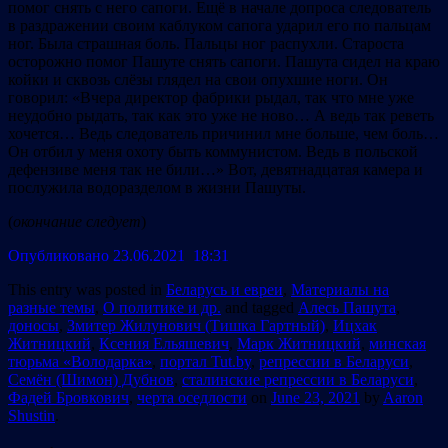
помог снять с него сапоги. Ещё в начале допроса следователь
в раздражении своим каблуком сапога ударил его по пальцам
ног. Была страшная боль. Пальцы ног распухли. Староста
осторожно помог Пашуте снять сапоги. Пашута сидел на краю
койки и сквозь слёзы глядел на свои опухшие ноги. Он
говорил: «Вчера директор фабрики рыдал, так что мне уже
неудобно рыдать, так как это уже не ново… А ведь так реветь
хочется… Ведь следователь причинил мне больше, чем боль…
Он отбил у меня охоту быть коммунистом. Ведь в польской
дефензиве меня так не били…» Вот, девятнадцатая камера и
послужила водоразделом в жизни Пашуты.
(
окончание
следует
)
Опубликовано 23.06.2021 18:31
This entry was posted in
Беларусь и евреи
,
Материалы на
разные темы
,
О политике и др.
and tagged
Алесь Пашута
,
доносы
,
Змитер Жилунович (Тишка Гартный)
,
Ицхак
Житницкий
,
Ксения Ельяшевич
,
Марк Житницкий
,
минская
тюрьма «Володарка»
,
портал Tut.by
,
репрессии в Беларуси
,
Семён (Шимон) Дубнов
,
сталинские репрессии в Беларуси
,
Фадей Бровкович
,
черта оседлости
on
June 23, 2021
by
Aaron
Shustin
.