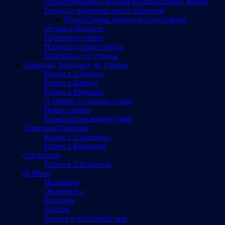
Об интересном и разном из израильской жизни
Города и памятные места Израиляl
Петах-Тиква: прошлое и настоящее
Отдых в Израиле
Еврейские песни
Израиль и палестинцы
Израиль и др. страны
Америка, Канада и др. страны
Евреи в Америке
Евреи в Канаде
Евреи в Мексике
О евреях из разных стран
Иные страны
Еврейскими маршрутами
Северная Америка
Евреи в Аргентине
Евреи в Бразилии
Австралия
Евреи в Австралии
В Мире
Политика
Экономика
Культура
Хайтек
Россия и остальной мир