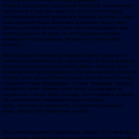
семерых заведующих секторами Белгосиздата, арестованных
ещё до меня. Следствию известно, что я состоял членом
контрреволюционной группы Белгосиздата, во главе которой
стоял директор Фадей Бровкович. Кунцевич уходит, через
полчаса он начинает снова то же самое и подсовывает мне
протокол допроса. Я пишу, что категорически отрицаю
обвинение и подписываюсь. Кунцевич со злостью рвёт
протокол.
Нине удалось с помощью прокурора устроить свидание в
кабинете следователя и в его присутствии. Я стою в коридоре
и вижу, как по лестнице взбирается Нина с Ларой на руках.
При виде меня она побледнела и, приостановившись, припала
к стене. Сижу рядом с Ниной и держу дорогую мою Ларочку.
Следователь меня предупредил, что мне запрещено говорить
что-либо о «деле». Во мне кипит злость и я, невзирая на
следователя, говорю Нине, что надо быть готовым к худшему,
так как никого не оправдывают и дают суровые
сроки, несмотря на невинность. Следователь делает мне
знаки. Прошу Нину быть мужественной.
Как-то меня вызывает следователь и говорит, что у меня будет
очная ставка. Вводят главу сектора политической литературы