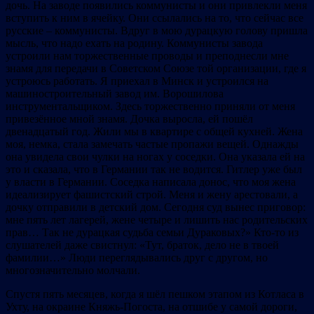
дочь. На заводе появились коммунисты и они привлекли меня
вступить к ним в ячейку. Они ссылались на то, что сейчас все
русские – коммунисты. Вдруг в мою дурацкую голову пришла
мысль, что надо ехать на родину. Коммунисты завода
устроили нам торжественные проводы и преподнесли мне
знамя для передачи в Советском Союзе той организации, где я
устроюсь работать. Я приехал в Минск и устроился на
машиностроительный завод им. Ворошилова
инструментальщиком. Здесь торжественно приняли от меня
привезённое мной знамя. Дочка выросла, ей пошёл
двенадцатый год. Жили мы в квартире с общей кухней. Жена
моя, немка, стала замечать частые пропажи вещей. Однажды
она увидела свои чулки на ногах у соседки. Она указала ей на
это и сказала, что в Германии так не водится. Гитлер уже был
у власти в Германии. Соседка написала донос, что моя жена
идеализирует фашистский строй. Меня и жену арестовали, а
дочку отправили в детский дом. Сегодня суд вынес приговор:
мне пять лет лагерей, жене четыре и лишить нас родительских
прав… Так не дурацкая судьба семьи Дураковых?» Кто-то из
слушателей даже свистнул: «Тут, браток, дело не в твоей
фамилии…» Люди переглядывались друг с другом, но
многозначительно молчали.
Спустя пять месяцев, когда я шёл пешком этапом из Котласа в
Ухту, на окраине Княжь-Погоста, на отшибе у самой дороги,