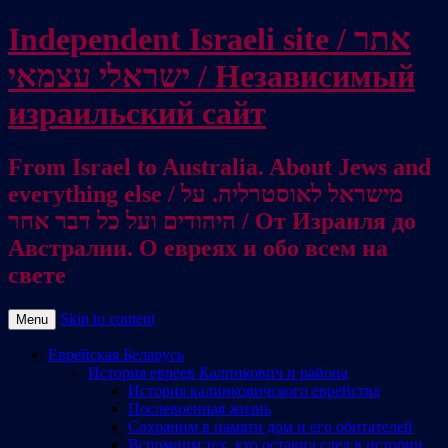
Independent Israeli site / אתר
ישראלי עצמאי / Независимый
израильский сайт
From Israel to Australia. About Jews and
everything else / מישראל לאוסטרליה. על
היהודים ועל כל דבר אחר / От Израиля до
Австралии. О евреях и обо всем на
свете
Skip to content
Menu
Еврейская Беларусь
История евреев Калинкович и района
История калинковичского еврейства
Послевоенная жизнь
Сохраним в памяти дом и его обитателей
Вспомним тех, кто оставил след в истории