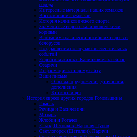
города
Интересные материалы наших земляков
Воспоминания земляков
История калинковичского спорта
Знаменитые евреи с калинковичскими
корнями
Вспомним трагически погибших евреев и
белорусов
Поздравления по случаю знаменательных
событий
Еврейская жизнь в Калинковичах сейчас
Озаричи
Информация к старому сайту
Ваши письма
Отзывы, предложения, уточнения,
дополнения
Кто кого ищет
История евреев других городов Гомельщины
Гомель
Речица и Василевичи
Мозырь
Жлобин и Рогачев
Ельск, Петриков, Наровля, Туров
Светлогорск (Шатилки), Паричи
Остальные местечки белорусского Полесья