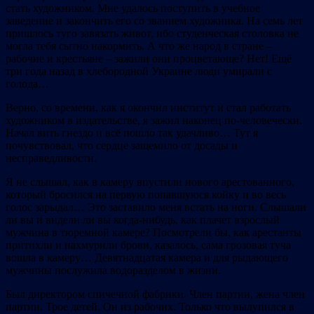
стать художником. Мне удалось поступить в учебное
заведение и закончить его со званием художника. На семь лет
пришлось туго завязать живот, ибо студенческая столовка не
могла тебя сытно накормить. А что же народ в стране –
рабочие и крестьяне – зажили они процветающе? Нет! Ещё
три года назад в хлебородной Украине люди умирали с
голода…
Верно, со времени, как я окончил институт и стал работать
художником в издательстве, я зажил наконец по-человечески.
Начал вить гнездо и всё пошло так удачливо… Тут я
почувствовал, что сердце защемило от досады и
несправедливости.
Я не слышал, как в камеру впустили нового арестованного,
который бросился на первую попавшуюся койку и во весь
голос зарыдал… Это заставило меня встать на ноги. Слышали
ли вы и видели ли вы когда-нибудь, как плачет взрослый
мужчина в тюремной камере? Посмотрели бы, как арестанты
притихли и нахмурили брови, казалось, сама грозовая туча
вошла в камеру… Девятнадцатая камера и для рыдающего
мужчины послужила водоразделом в жизни.
Был директором спичечной фабрики. Член партии, жена член
партии. Трое детей. Он из рабочих. Только что вылупился в