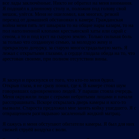
все лады заключённые. Никто не обратил на меня внимания.
Я подошёл к длинному столу и, положив под голову свой
мешок, улёгся. Меня не ошеломил, как многих, резкий
переход от домашней обстановки к камере. Гражданская
война меня пять лет швыряла то на общие нары казарм, то на
пол наполненной клопами крестьянской хаты или сарай с
сеном, а то и под куст на сырую землю. Только сильная боль
за только что созданную семью, за молодую жену и
прекрасную дочурку, за старую многострадальную мать. Я
лежал с открытыми глазами, а сердце глодала обида на то, что
арестован своими, при полном отсутствии вины.
Я заснул и проснулся от того, что кто-то меня будил.
Открыв глаза, я не сразу понял, где я. В камере стоял шум
говоривших одновременно людей. У параши стояла очередь.
Меня окружили люди с серыми небритыми лицами и начали
расспрашивать. Вскоре открылась дверь камеры и кого-то
вызвали. Староста предложил мне занять койку ушедшего. Я с
отвращением разглядываю засаленный жидкий матрац.
Я сажусь и меня обступают обитатели камеры. Я был для них
свежей струёй воздуха с воли.