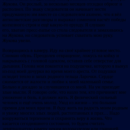
Жукова. Он рослый, за несколько месяцев отсидки обрюзг и
располнел. По знаку следователя он начинает нести
придуманную им вместе со следователем ахинею, что я вёл
антисоветские разговоры и выражал сомнения насчёт победы
колхозного строя и ещё какую-то ерунду. Я слушаю
его, хватаю пресс-папье со стола следователя и замахиваюсь
на Жукова, но следователь успевает схватить мою руку.
Жукова увели.
Возвращаюсь в камеру. Иду на своё крайнее угловое место.
Снимаю обувь. Преодолев отвращение, ложусь на койку и
накрываюсь с головой одеялом, оставив себе отверстие для
дыхания. Голова моя покоится на подушечке, которую я вынул
из-под моей дочурки во время моего ареста. От подушки
исходит тепло и запах родного тельца Ларочки. Сердце
сжимается от жалости и любви к моей маленькой семье.
Больно и досадно за случившееся со мной. На ум приходят
злые мысли. Я говорю себе, что назло тем, кто причиняет мне
унижение и боль, я должен жить. Я физический сильный
человек и ещё очень молод. Уход из жизни – это большая
премия для моих врагов. Я буду жить на радость моим родным
и увижу многих злых людей, растоптанных в прах… Надо
вооружиться терпением и сохранить веру в жизнь. Что
касается сегодняшнего состояния, то будем считать
девятнадцатую камеру неким водоразделом или границей,