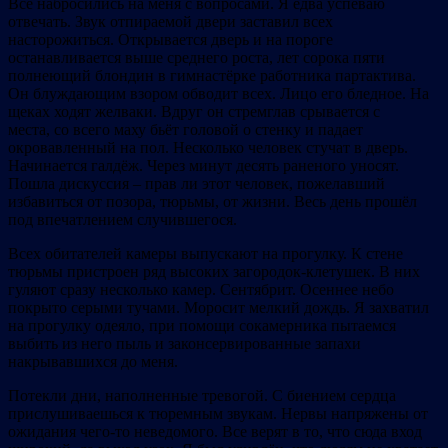
Все набросились на меня с вопросами. Я едва успеваю
отвечать. Звук отпираемой двери заставил всех
насторожиться. Открывается дверь и на пороге
останавливается выше среднего роста, лет сорока пяти
полнеющий блондин в гимнастёрке работника партактива.
Он блуждающим взором обводит всех. Лицо его бледное. На
щеках ходят желваки. Вдруг он стремглав срывается с
места, со всего маху бьёт головой о стенку и падает
окровавленный на пол. Несколько человек стучат в дверь.
Начинается галдёж. Через минут десять раненого уносят.
Пошла дискуссия – прав ли этот человек, пожелавший
избавиться от позора, тюрьмы, от жизни. Весь день прошёл
под впечатлением случившегося.
Всех обитателей камеры выпускают на прогулку. К стене
тюрьмы пристроен ряд высоких загородок-клетушек. В них
гуляют сразу несколько камер. Сентябрит. Осеннее небо
покрыто серыми тучами. Моросит мелкий дождь. Я захватил
на прогулку одеяло, при помощи сокамерника пытаемся
выбить из него пыль и законсервированные запахи
накрывавшихся до меня.
Потекли дни, наполненные тревогой. С биением сердца
прислушиваешься к тюремным звукам. Нервы напряжены от
ожидания чего-то неведомого. Все верят в то, что сюда вход