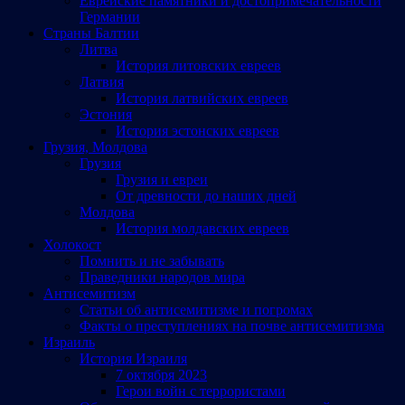
Еврейские памятники и достопримечательности
Германии
Страны Балтии
Литва
История литовских евреев
Латвия
История латвийских евреев
Эстония
История эстонских евреев
Грузия, Молдова
Грузия
Грузия и евреи
От древности до наших дней
Молдова
История молдавских евреев
Холокост
Помнить и не забывать
Праведники народов мира
Антисемитизм
Статьи об антисемитизме и погромах
Факты о преступлениях на почве антисемитизма
Израиль
История Израиля
7 октября 2023
Герои войн с террористами