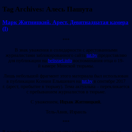
Tag Archives:
Алесь Пашута
Марк Житницкий. Арест. Девятнадцатая камера
(I)
***
В знак уважения и солидарности с арестованными
журналистами заблокированного сайта
tut.by
предоставляю
для публикации на
belisrael.info
воспоминания отца о 19-
й камере Минской тюрьмы.
Лишь небольшой фрагмент этого материала был использован
в публикации Ксении Ельяшевич на
tut.by
в сентябре 2017
г. (арест, прибытие в тюрьму). Тема актуальна – перекликается
с пребыванием журналистов в тюрьме.
С уважением,
Ицхак Житницкий
,
Тель-Авив, Израиль
***
В партийной ячейке издательства слушаем информацию о