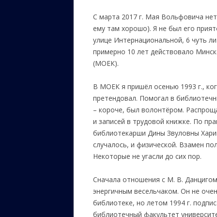
С марта 2017 г. Мая Вольфовича нет 
ему там хорошо). Я не был его прият
улице Интернациональной, 6 чуть ли
примерно 10 лет действовало Минск
(МОЕК).
В МОЕК я пришёл осенью 1993 г., ког
претендовал. Помогал в библиотечн
– короче, был волонтёром. Распроща
и записей в трудовой книжке. По пр
библиотекарши Дины Звуловны Харик,
случалось, и физической. Взамен п
Некоторые не угасли до сих пор.
Сначала отношения с М. В. Данциго
энергичным весельчаком. Он не очен
библиотеке, но летом 1994 г. подпи
библиотечный факультет университет