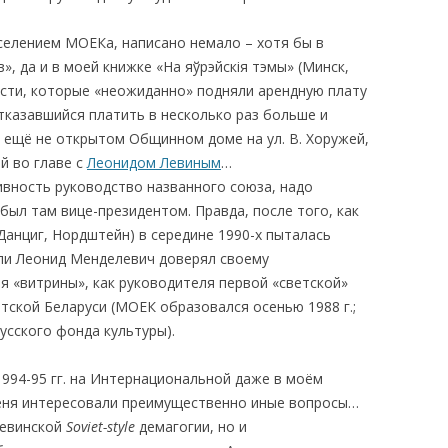
ыселением МОЕКа, написано немало – хотя бы в
в», да и в моей книжке «На яўрэйскія тэмы» (Минск,
асти, которые «неожиданно» подняли арендную плату
тказавшийся платить в несколько раз больше и
ещё не открытом Общинном доме на ул. В. Хоружей,
й во главе с
Леонидом Левиным
…
ивность руководство названного союза, надо
 был там вице-президентом. Правда, после того, как
 Данциг, Нордштейн) в середине 1990-х пыталась
 ли Леонид Менделевич доверял своему
я «витрины», как руководителя первой «светской»
тской Беларуси (МОЕК образовался осенью 1988 г.;
усского фонда культуры).
1994-95 гг. на Интернациональной даже в моём
 меня интересовали преимущественно иные вопросы…
левинской
Soviet-style
демагогии, но и