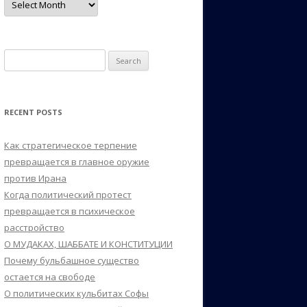
Search
for:
RECENT POSTS
Как стратегическое терпение
превращается в главное оружие
против Ирана
Когда политический протест
превращается в психическое
расстройство
О МУДАКАХ, ШАББАТЕ И КОНСТИТУЦИИ
Почему бульбашное существо
остается на свободе
О политических кульбитах Софы