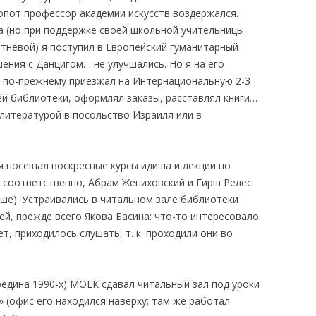
опот профессор академии искусств воздержался.
а (но при поддержке своей школьной учительницы
тнёвой) я поступил в Европейский гуманитарный
шения с Данцигом… не улучшались. Но я на его
: по-прежнему приезжал на Интернациональную 2-3
ей библиотеки, оформлял заказы, расставлял книги…
 литературой в посольство Израиля или в
я посещал воскресные курсы идиша и лекции по
, соответственно, Абрам Жениховский и Гирш Релес
ше). Устраивались в читальном зале библиотеки
ей, прежде всего Якова Басина: что-то интересовало
т, приходилось слушать, т. к. проходили они во
редина 1990-х) МОЕК сдавал читальный зал под уроки
» (офис его находился наверху; там же работал