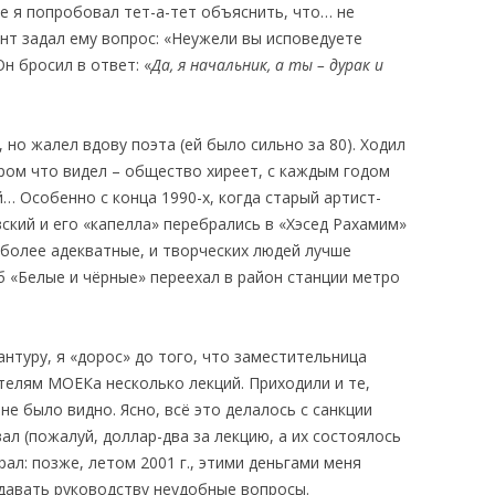
е я попробовал тет-а-тет объяснить, что… не
ент задал ему вопрос: «Неужели вы исповедуете
Он бросил в ответ: «
Да, я начальник, а ты – дурак и
но жалел вдову поэта (ей было сильно за 80). Ходил
ром что видел – общество хиреет, с каждым годом
 Особенно с конца 1990-х, когда старый артист-
кий и его «капелла» перебрались в «Хэсед Рахамим»
 более адекватные, и творческих людей лучше
«Белые и чёрные» переехал в район станции метро
рантуру, я «дорос» до того, что заместительница
телям МОЕКа несколько лекций. Приходили и те,
е было видно. Ясно, всё это делалось с санкции
ал (пожалуй, доллар-два за лекцию, а их состоялось
рал: позже, летом 2001 г., этими деньгами меня
адавать руководству неудобные вопросы.