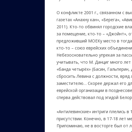
О конфликте 2001 г., связанном с в
газетах «Анахну кан», «Берега», «Ави
2011). Кто-то обвинял городские вл
за помещение, кто-то – «Джойнт», о
предложивший МОЕКу место в тогда 
кто-то – союз еврейских объединени
Небезосновательно упрекая за пасс
учитывать, что М. Данциг много лет
«банда четырёх» (Басин, Гальперин,
сбросить Левина с должности, вряд
заместителю… Скорее держал его дл
еврейской организации в позднесове
сперва действовал под эгидой Белор
«Антилевинские» интриги плелись в 
присутствии. Конечно, в 17-18 лет
Припоминаю, не в восторге был от 