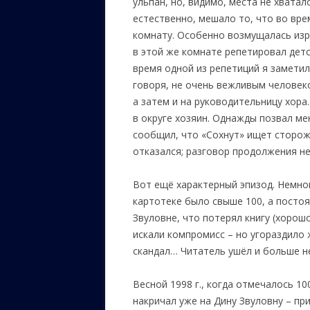
ульпан, но, видимо, места не хватал
естественно, мешало то, что во вре
комнату. Особенно возмущалась изр
в этой же комнате репетировал детс
время одной из репетиций я заметил
говоря, не очень вежливым человеко
а затем и на руководительницу хор
в округе хозяин. Однажды позвал мен
сообщил, что «Сохнут» ищет сторожа
отказался; разговор продолжения не
Вот ещё характерный эпизод. Немно
картотеке было свыше 100, а постоя
Звуловне, что потерял книгу (хорош
искали компромисс – но угораздило ж
скандал… Читатель ушёл и больше н
Весной 1998 г., когда отмечалось 10
накричал уже на Дину Звуловну – пр