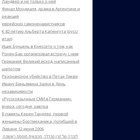
Ландвер и не только о ней
Финал Мондиаля, драма в Аргентине и
реакция
еврейских самоненавистников
К 82-летию Альберта Капенгута (русс/
итал)
Ицик Бунцель в Кнессете о том, как
Ронен Бар организовал встречу с ним
Германия: Великий исход, написанный
шепотом
Резонансное убийство в Петах-Тикве
Иману Биньямина Залки в День
независимости
«Русскоязычные СМИ в Германии»:
вчера, сегодня, завтра
В память Керен Тандлер, первой
женщины-бортмеханика, погибшей в
Ливане 12 июня 2006
לזכרה של קרן טנדלר, מכונאית מוטסת ראשונה,