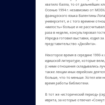
хватило балла, то от дальнейших хл
Осенью 1994 г. независимо от МОЕК
французского языка Валентины Лопа
университет, и с того времени отно
«милость» больше и не рассчитывал
раза в неделю, консультировал гост
Изредка готовил выставки, ездил за
представительство «Джойнта».
Некоторое время в середине 1990-х 
идишской литературе, которые вели
(с ними отношения складывались луч
также лекции иных еврейских деятел
больше, что-то меньше. Хотел или не
время работы библиотеки.
В тот же «исторический период» (се
иврита, за которые отвечал «Сохнут