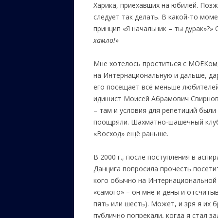
Харика, приехавших на юбилей. Позж
следует так делать. В какой-то мом
принцип «Я начальник – ты дурак»?» 
хамло!
»
Мне хотелось проститься с МОЕКом, 
на Интернациональную и дальше, да
его посещает всё меньше любителей…
идишист Моисей Абрамович Свирновс
– там и условия для репетиций были
поощряли. Шахматно-шашечный клуб 
«Восход» ещё раньше.
В 2000 г., после поступления в аспи
Данцига попросила прочесть посети
кого обычно на Интернациональной н
«самого» – он мне и деньги отсчитыв
пять или шесть). Может, и зря я их б
публично попрекали, когда я стал з