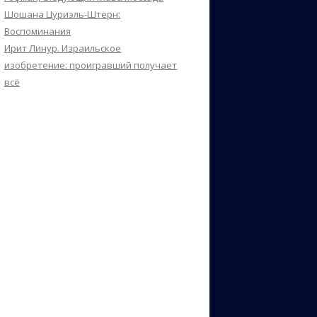
Шошана Цуриэль-Штерн:
Воспоминания
Ирит Линур. Израильское
изобретение: проигравший получает
всё