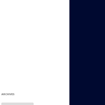
ИДИШ
СТАЛЬНОЙ МИР
ЕВРЕЙСКИЕ ПРИТЧИ
НЫЙ ТЕРРОРИЗМ
ОНИ ОСТАВИЛИ СВОЙ СЛЕД В
ИСТОРИИ
ИНТЕРЕСНЫЕ СУДЬБЫ
ЕВРЕЙСКОЕ
КОЛЛЕКЦИОНИРОВАНИЕ:
ФИЛАТЕЛИЯ, ЗНАЧКИ И ДР.
МАТЕРИАЛЫ НА РАЗНЫЕ ТЕМЫ
ГЕНЕАЛОГИЯ И ПОИСКИ КОРНЕЙ
ARCHIVES
Archives