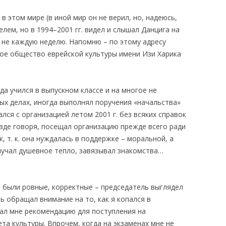
в этом мире (в иной мир он не верил, но, надеюсь,
елем, но в 1994–2001 гг. видел и слышал Данцига на
 не каждую неделю. Напомню – по этому адресу
ое общество еврейской культуры имени Изи Харика
да учился в выпускном классе и на многое не
ых делах, иногда выполнял поручения «начальства»
лся с организацией летом 2001 г. без всяких справок
авде говоря, посещал организацию прежде всего ради
 т. к. она нуждалась в поддержке – моральной, а
олучал душевное тепло, завязывал знакомства…
м были ровные, корректные – председатель выглядел
ь обращал внимание на то, как я копался в
сал мне рекомендацию для поступления на
а культуры. Впрочем, когда на экзаменах мне не