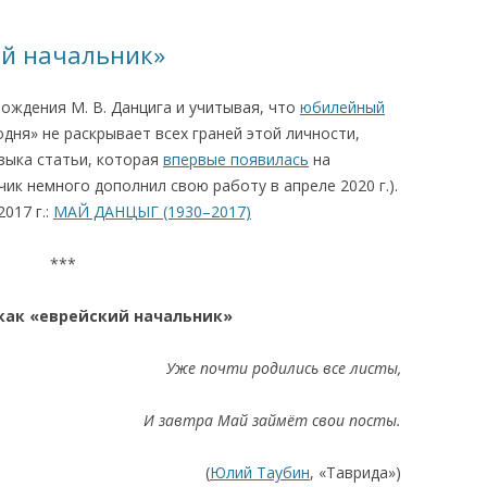
КАЯ ЖИЗНЬ В
ий начальник»
ОВИЧАХ СЕЙЧАС
 рождения М. В. Данцига и учитывая, что
юбилейный
ЧИ
одня» не раскрывает всех граней этой личности,
АЦИЯ К СТАРОМУ
зыка статьи, которая
впервые появилась
на
бинчик немного дополнил свою работу в апреле 2020 г.).
017 г.:
МАЙ ДАНЦЫГ (1930–2017)
ИСЬМА
ОТЗЫВЫ, ПРЕДЛОЖЕНИЯ,
УТОЧНЕНИЯ, ДОПОЛНЕНИЯ
***
КТО КОГО ИЩЕТ
как «еврейский начальник»
Уже почти родились все листы,
И завтра Май займёт свои посты.
(
Юлий Таубин
, «Таврида»)