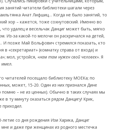
о). Случались пикировки с учительницами, которым,
мя занятий читатели библиотеки шагали через
аильтянка Анат Лифшиц… Когда не было занятий, то
кий хор – кажется, тоже сохнутовский. Именно во
, что удалец и весельчак Данциг может быть, мягко
м. Из-за какой-то мелочи он раскричался на детей,
а… И позже Май Вольфович стремился показать, кто
я в «секретариат» (комнатку справа от входа) и
»; мол, устройся, «
нам там нужен свой человек
». Я
 имел.
го читателей посещало библиотеку МОЕКа; по
нных, может, 15-20. Один из них признался Дине
о помню – не из ценных). Обычно в таких случаях мы
е в ту минуту оказаться рядом Данцигу! Крик,
е приходил.
0-летие со дня рождения Изи Харика, Данциг
и мне и даже при женщинах из родного местечка