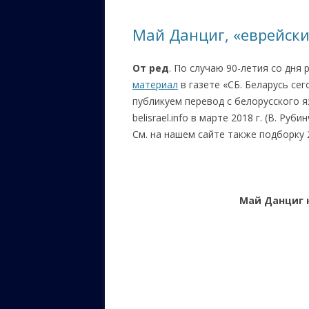
ЕВРЕЙС
Май Данциг, «еврейск
КАЛИНК
От ред
. По случаю 90-летия со дня
ОЗАРИ
материал
в газете «СБ. Беларусь сег
ИНФОРМ
публикуем перевод с белорусского я
САЙТУ
belisrael.info в марте 2018 г. (В. Ру
См. на нашем сайте также подборку 2
ВАШИ П
Май Данциг 