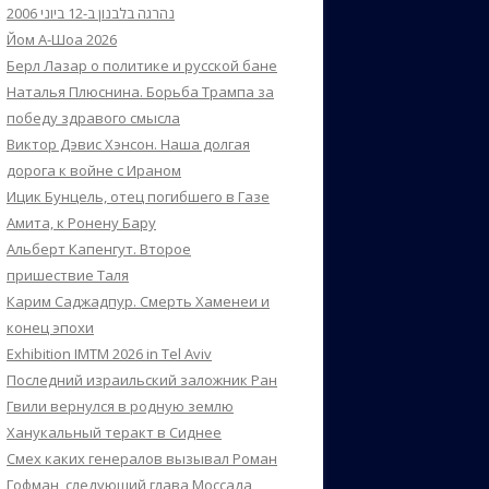
נהרגה בלבנון ב-12 ביוני 2006
Йом А-Шоа 2026
Берл Лазар о политике и русской бане
Наталья Плюснина. Борьба Трампа за
победу здравого смысла
Виктор Дэвис Хэнсон. Наша долгая
дорога к войне с Ираном
Ицик Бунцель, отец погибшего в Газе
Амита, к Ронену Бару
Альберт Капенгут. Второе
пришествие Таля
Карим Саджадпур. Смерть Хаменеи и
конец эпохи
Exhibition IMTM 2026 in Tel Aviv
Последний израильский заложник Ран
Гвили вернулся в родную землю
Ханукальный теракт в Сиднее
Смех каких генералов вызывал Роман
Гофман, следующий глава Моссада