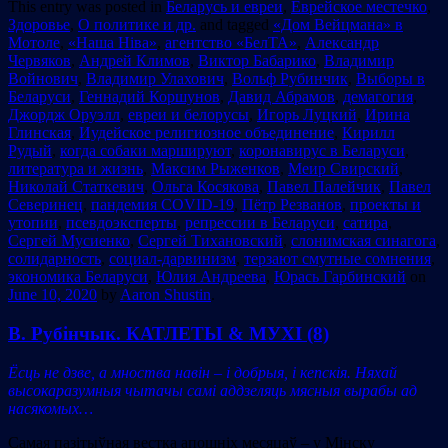
This entry was posted in
Беларусь и евреи
,
Еврейское местечко
,
Здоровье
,
О политике и др.
and tagged
«Дом Вейцмана» в
Мотоле
,
«Наша Ніва»
,
агентство «БелТА»
,
Александр
Червяков
,
Андрей Климов
,
Виктор Бабарико
,
Владимир
Войнович
,
Владимир Улахович
,
Вольф Рубинчик
,
Выборы в
Беларуси
,
Геннадий Коршунов
,
Давид Абрамов
,
демагогия
,
Джордж Оруэлл
,
евреи и белорусы
,
Игорь Луцкий
,
Ирина
Глинская
,
Иудейское религиозное объединение
,
Кирилл
Рудый
,
когда собаки маршируют
,
коронавирус в Беларуси
,
литература и жизнь
,
Максим Рыженков
,
Меир Свирский
,
Николай Статкевич
,
Ольга Косякова
,
Павел Палейчик
,
Павел
Северинец
,
пандемия COVID-19
,
Пётр Резванов
,
проекты и
утопии
,
псевдоэксперты
,
репрессии в Беларуси
,
сатира
,
Сергей Мусиенко
,
Сергей Тихановский
,
слонимская синагога
,
солидарность
,
социал-дарвинизм
,
терзают смутные сомнения
,
экономика Беларуси
,
Юлия Андреева
,
Юрась Гарбинский
on
June 10, 2020
by
Aaron Shustin
.
В. Рубінчык. КАТЛЕТЫ & МУХІ (8)
Ёсць не дзве, а мноства навін – і добрыя, і кепскія. Няхай
высокаразумныя чытачы самі аддзеляць мясныя вырабы ад
насякомых…
Самая пазітыўная вестка апошніх месяцаў – у Мінску