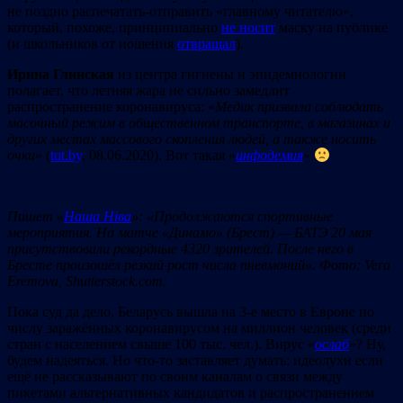
не поздно распечатать-отправить «главному читателю»,
который, похоже, принципиально
не носит
маску на публике
(и школьников от ношения
отвращал
).
Ирина Глинская
из центра гигиены и эпидемиологии
полагает, что летняя жара не сильно замедлит
распространение коронавируса: «
Медик призвала соблюдать
масочный режим в
общественном транспорте, в
магазинах и
других местах массового скопления людей, а
также носить
очки
» (
tut.by
, 08.06.2020). Вот такая «
инфодемия
»
Пишет «
Наша Ніва
»:
«Пр
одолжаются сп
орт
ивные
мер
опр
иятия. На матч
е «Д
инам
о»
(Бр
ест
) — БАТЭ 20 мая
пр
исутствовали р
екордны
е 4320
зрителей. П
осле
него
в
Бр
ес
те
произошёл р
езк
ий рост
числа пне
вм
оний
». Фот
о
:
Vera
Eremova, Shutterstock.com.
Пока суд да дело, Беларусь вышла на 3-е место в Европе по
числу заражённых коронавирусом на миллион человек (среди
стран с населением свыше 100 тыс. чел.). Вирус «
ослаб
»? Ну,
будем надеяться. Но что-то заставляет думать: идеолухи если
ещё не рассказывают по своим каналам о связи между
пикетами альтернативных кандидатов и распространением