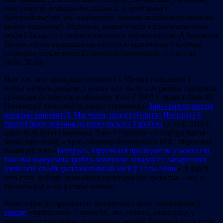
так чамусці гістарычна склалася. А тут яшчэ і
дыппрадстаўнік, які, наадварот, павінен згладжваць памылкі
вялікіх палітыкаў. Магчыма, шмат у каго з дэмакратычных
людзей Беларусі ў галовах пасяліліся пэўныя вірусы. А дзяржаве
Ізраіль трэба назапашваць сяброўскі патэнцыял з будучай
сапраўды незалежнай Беларускай дзяржавай…
» (ліст ад
16.01.2016).
Пра тое, што дыппрадстаўніцтва ў Мінску працавала ў
незвычайным рэжыме, і нешта трэ’ было з ім рабіць, гаворыць
і рэакцыя беларускага афіцыёзу. Калі ў 2003 г. прадстаўнік РБ
Панамароў выказваўся даволі стрымана («
Зараз разглядаецца
некалькі варыянтаў. Магчыма, прадстаўніцтва [Беларусі ў
Ізраілі] будзе зніжана да консульскага ўзроўню
»), то ў 2016 г.
адказ быў хуткі і нервовы. Ужо 7 студзеня – назаўтра пасля
заявы ізраільцаў – прэс-сакратар беларускага МЗС Мірончык
паабяцаў, што «
Беларусь, кіруючыся прынцыпам узаемнасці,
таксама вымушана зрабіць комплекс захадаў па завяршэнні
дзейнасці сваёй дыпламатычнай місіі ў Тэль-Авіве
». І дадаў,
што гэта, маўляў, звычайная практыка (не зусім так – мы з
Ізраілем усё ж не ў стане вайны).
Яшчэ горш раздражненне беларускага боку завуалявана ў
тэксце
«палітолага» Сяргея М., які, нібыта, уваходзіць у
першую сотню самых уплывовых людзей Беларусі (што зусім