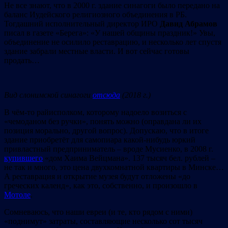
Не все знают, что в 2000 г. здание синагоги было передано на
баланс Иудейского религиозного объединения в РБ.
Тогдашний исполнительный директор ИРО
Давид Абрамов
писал в газете «Берега»: «У нашей общины праздник!» Увы,
объединение не осилило реставрацию, и несколько лет спустя
здание забрали местные власти. И вот сейчас готовы
продать…
Вид слонимской синагоги
отсюда
(2018 г.)
В чём-то райисполком, которому надоело возиться с
«чемоданом без ручки», понять можно (оправдана ли их
позиция морально, другой вопрос). Допускаю, что в итоге
здание приобретёт для самопиара какой-нибудь юркий
привластный предприниматель – вроде Мусиенко, в 2008 г.
купившего
«дом Хаима Вейцмана». 137 тысяч бел. рублей –
не так и много, это цена двухкомнатной квартиры в Минске…
А реставрация и открытие музея будут отложены «до
греческих календ», как это, собственно, и произошло в
Мотоле
.
Сомневаюсь, что наши евреи (и те, кто рядом с ними)
«поднимут» затраты, составляющие несколько сот тысяч