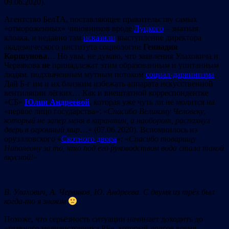
09.06.2020).
Агентство БелТА, поставляющее правительству самых
«отмороженных» чиновников вроде
Луцкого
– знатная
клоака, и недавно там
исказили
выступление директора
академического института социологии
Геннадия
Коршунова
… Но увы, не думаю, что заявления Улаховича и
Червякова
не
принадлежат этим образованным и упитанным
людям, подхваченным мутным потоком
социал-дарвинизма
.
Дай Б-г им и их близким избежать аппарата искусственной
вентиляции лёгких… Как и внештатной корреспондентке
«СБ»
Юлии Андреевой
, которая уже чуть ли не молится на
«первое лицо государства»: «
Спасибо Великому Человеку,
который не запер меня в карантин, а наоборот, распахнул
дверь в огромный мир
…» (07.06.2020). Вспомнилось из
оруэлловского «
Скотного двора
»: «
Спасибо товарищу
Наполеону за то, что под его руководством вода стала такой
вкусной!
»
В. Улахович, А. Червяков, Ю. Андреева. С двумя из трёх был
когда-то я знаком
Похоже, что серьёзность ситуации начинает доходить до
«главного медиаисточника РБ», который долгое время