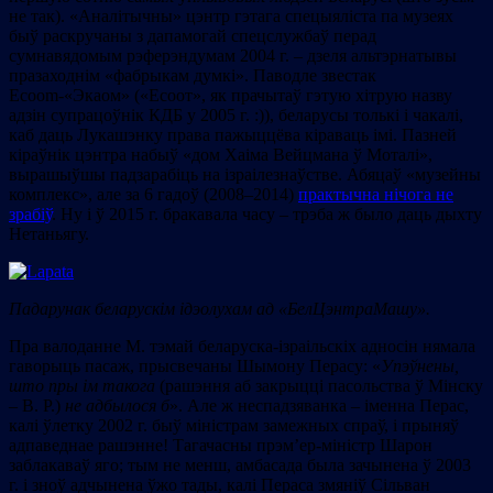
не так). «Аналітычны» цэнтр гэтага спецыяліста па музеях
быў раскручаны з дапамогай спецслужбаў перад
сумнавядомым рэферэндумам 2004 г. – дзеля альтэрнатывы
празаходнім «фабрыкам думкі». Паводле звестак
Ecoom-«Экаом» («Есоот», як прачытаў гэтую хітрую назву
адзін супрацоўнік КДБ у 2005 г. :)), беларусы толькі і чакалі,
каб даць Лукашэнку права пажыццёва кіраваць імі. Пазней
кіраўнік цэнтра набыў «дом Хаіма Вейцмана ў Моталі»,
вырашыўшы падзарабіць на ізраілезнаўстве. Абяцаў «музейны
комплекс», але за 6 гадоў (2008–2014)
практычна нічога не
зрабіў
. Ну і ў 2015 г. бракавала часу – трэба ж было даць дыхту
Нетаньягу.
Падарунак беларускім ідэолухам ад «БелЦэнтраМашу».
Пра валоданне М. тэмай беларуска-ізраільскіх адносін нямала
гаворыць пасаж, прысвечаны Шымону Перасу: «
Упэўнены,
што пры ім такога
(рашэння аб закрыцці пасольства ў Мінску
– В. Р.)
не адбылося б
». Але ж неспадзяванка – іменна Перас,
калі ўлетку 2002 г. быў міністрам замежных спраў, і прыняў
адпаведнае рашэнне! Тагачасны прэм’ер-міністр Шарон
заблакаваў яго; тым не менш, амбасада была зачынена ў 2003
г. і зноў адчынена ўжо тады, калі Пераса змяніў Сільван