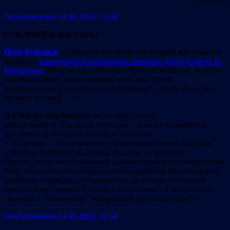
Опубликовано 10.06.2020 13:38
ОТКЛИКИ (в пер. с бел.):
Пётр Резванов
из Минска: «
О
продаж
е
Слон
и
мск
о
й с
и
нагог
и
.
К
огда-то
я возмущался попытками продать музей-усадьбу И.
Буйницкого
.
Но если у государства денег не хватает, может,
действительно, лучше отдать тем, кто будет
заинтересован в опеке над постройками?.. Другое дело, если
продали не тому
…:(
»
Д-р Юрась Гарбинский
из Польши: «
Ещё
один
Х
оло
кост.
Тольк
о на этот
раз
–
Х
о
л
о
кост памя
ти в
сегодняшней
Беларус
и
.
Тут
дело
н
е
тольк
о
в
“
ил
люз
и
ях”.
Ушло
п
околени
е бел
о
рус
ски
х
евреев
,
которые
–
ка
к Ме
и
р Св
и
рск
ий
и
з Хайфы,
выходец
и
з м
е
ст
е
чка
Нар
о
ч
ь
(к
огда-то
К
о
быльн
ик
) –
ангаж
ировались в конкретные
дела. Он своим самоотверженным трудом не просто привёл
кладбище в порядок, а сохранил его, тем самым сохранив
присутствие памяти о евреях в Кобыльнике. А что сделала
местная и
“нем
естн
ая” бел
о
ру
с
ская
и
нт
ел
л
иге
нц
и
я?!
»
Опубликовано 14.06.2020 21:44