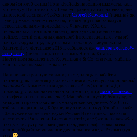
адкрыўся клуб сянцы! Гэта кітайскія народныя шахматы, калі
хто не чуў. Не тое каб іх у Беларусі раней зусім ігнаравалі, але
цяпер, калі за справу ўзяўся паэт
Сяргей Карчыцкі
(пачынаў як
гулец у «класічныя» шахматы, потым доўгі час займаўся
гексаганальнымі-«польскімі», а ў пачатку ХХІ ст.
пераключыўся на японскія сёгі), яна кудысьці абавязкова
пойдзе, і сотні сталічных аматараў інтэлектуальных гульняў
пачнуць мружыцца, як у старым анекдоце. Пакуль жа на
бліцтурнір у лістападзе 2015 г. сабралося аж
чацвёра змагароў-
сянцыстаў
(не блытаць з сіяністамі). Японія, Кітай…
Наступным захапленнем Карчыцкага & Со. стануць, мабыць,
мангольскія шахматы «шатар».
На маю электронную скрынку паступаюць тэрабайты
пытанняў, якія зводзяцца да наступнага: «
ці ёсць плён ад тваёй
пісаніны?
». Кампетэнтна адказваю: «А няўжо ж не!» Да
прыкладу, сталыя наведвальнікі помняць, што
пакпіў я некалі
з прафесара Ігнацішчава, які ў Магілёве выпусціў бязглуздую
кніжулю і прэзентаваў яе як «навуковае выданне». У 2015 г.
той жа таварыш выдаў брашурку з не менш кур’ёзнай назвай:
«Заслуженный деятель науки Руслан Игнатищев: шахматы —
массовость. Растеряли. Восстановите!», але ўжо не наважыўся
пхаць у яе лухту на грані ідыёцтва, дый грыф гэтым разам
менш амбіцыйны: «выданне для вольнага часу». Рэкамендую
ўсім