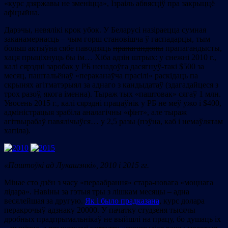
«курс дзяржавы не зменіцца», Ізраіль абвясціў пра закрыццё
афіцыйна.
Дарэчы, невялікі крок убок. У Беларусі назіраецца сумная
заканамернасць – чым горш становішча ў гаспадарцы, тым
больш актыўна сябе паводзяць
прапагандоны
прапагандысты,
хаця прыціхнуць бы ім… Хіба адзін штрых: у снежні 2010 г.,
калі cярэдні заробак у РБ ненадоўга дасягнуў-такі $500 за
месяц, паштальёнаў «пераканаўча прасілі» раскідаць па
скрынях агітматэрыял за аднаго з кандыдатаў (здагадайцеся з
трох разоў, якога іменна). Тыраж тых «паштовак» сягаў 1 млн.
Увосень 2015 г., калі сярэдні працаўнік у РБ не меў ужо і $400,
адміністрацыя зрабіла аналагічны «фінт», але тыраж
агітвырабаў павялічыўся… у 2,5 разы (пэўна, каб і немаўлятам
хапіла).
«Паштоўкі ад Лукашэнкі», 2010 і 2015 гг.
Мінае сто дзён з часу «пераабрання» стара-новага «моцнага
лідара». Навіны за гэтыя тры з лішкам месяцы – адна
весялейшая за другую.
Як і было прадказана
, курс долара
перакрочыў адзнаку 20000. У пачатку студзеня тысячы
дробных прадпрымальнікаў не выйшлі на працу, бо душаць іх