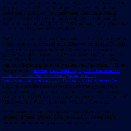
Польшчы згадка пра ўкраінцаў не спадабалася, і праз 4 месяцы
(!) помнік, устаноўлены па ініцыятыве дзеяча ўкраінскай
дыяспары з Канады (!), яны разбурылі. Даведацца больш
можна з газеты «The Ukrainian Weekly» № 8, 1986, а яшчэ з
бюлетэня «Диалоги» (№ 15-16, 1987), які выдаваў у Іерусаліме
св. пам. Якаў Сусленскі (1929–2009).
Усё б нічога, аднаго Э. мы б вытрывалі… Але яго паслядоўнікі
з’яўляюцца сярод маладзейшых. Шчыруе нейкі Меір Ю., які на
«сусветным яўрэйскім партале» 2,5 месяцы таму зганіў
удзельнікаў кіеўскага мітынгу ў падтрымку Ізраіля: «
прыйшлі
на майдан 300 яўрэяў, памахалі ізраільскім сцягам і зладзілі
антырасійскую акцыю, што, у прынцыпе, і чакалася…
» Ці во
нядаўні перл: «
Закрыццё пасольства ў сувязі са зніжэннем
выдаткаў – скрайне абразлівая форма разрыву
дыпламатычных адносін, але Нетаньягу нічым не грэбуе
».
Перш чым абвінавачваць замежнага палітыка ў «
чарговай
здрадзе
», мальцу варта было б дазнацца, што такое разрыў
дыпадносін, ці роўны ён закрыццю пасольства – ды навошта?
«Прагрэсіўныя іўдзеі», выглядае, «з’ядуць» і не такое.
Не ўтрымаюся, працытую ўрыўкі са сваёй кніжкі «На
ізраільскія тэмы» (Мінск: Шах-плюс, 2011). Тэзісы амаль
пяцігадовай даўніны гучаць даволі актуальна: