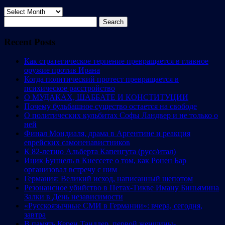
Archives
Search
for:
Recent Posts
Как стратегическое терпение превращается в главное
оружие против Ирана
Когда политический протест превращается в
психическое расстройство
О МУДАКАХ, ШАББАТЕ И КОНСТИТУЦИИ
Почему бульбашное существо остается на свободе
О политических кульбитах Софы Ландвер и не только о
ней
Финал Мондиаля, драма в Аргентине и реакция
еврейских самоненавистников
К 82-летию Альберта Капенгута (русс/итал)
Ицик Бунцель в Кнессете о том, как Ронен Бар
организовал встречу с ним
Германия: Великий исход, написанный шепотом
Резонансное убийство в Петах-Тикве Иману Биньямина
Залки в День независимости
«Русскоязычные СМИ в Германии»: вчера, сегодня,
завтра
В память Керен Тандлер, первой женщины-