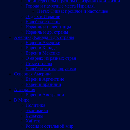
Об интересном и разном из израильской жизни
Города и памятные места Израиляl
Петах-Тиква: прошлое и настоящее
Отдых в Израиле
Еврейские песни
Израиль и палестинцы
Израиль и др. страны
Америка, Канада и др. страны
Евреи в Америке
Евреи в Канаде
Евреи в Мексике
О евреях из разных стран
Иные страны
Еврейскими маршрутами
Северная Америка
Евреи в Аргентине
Евреи в Бразилии
Австралия
Евреи в Австралии
В Мире
Политика
Экономика
Культура
Хайтек
Россия и остальной мир