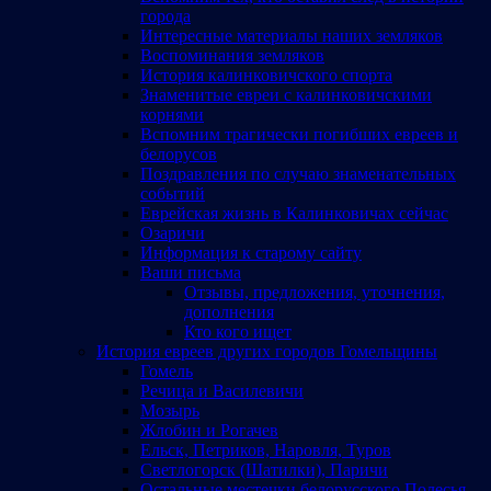
города
Интересные материалы наших земляков
Воспоминания земляков
История калинковичского спорта
Знаменитые евреи с калинковичскими
корнями
Вспомним трагически погибших евреев и
белорусов
Поздравления по случаю знаменательных
событий
Еврейская жизнь в Калинковичах сейчас
Озаричи
Информация к старому сайту
Ваши письма
Отзывы, предложения, уточнения,
дополнения
Кто кого ищет
История евреев других городов Гомельщины
Гомель
Речица и Василевичи
Мозырь
Жлобин и Рогачев
Ельск, Петриков, Наровля, Туров
Светлогорск (Шатилки), Паричи
Остальные местечки белорусского Полесья