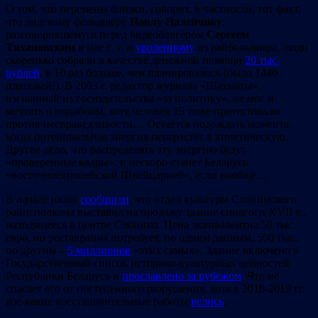
О том, что перемены близки, говорит, в частности, тот факт,
что лидскому фельдшеру
Павлу Палейчику
,
разговорившемуся перед видеоблогером
Сергеем
Тихановским
в мае с. г. и
уволенному
из райбольницы, люди
скоренько собрали в качестве денежной помощи
20 тыс.
рублей
, в 10 раз больше, чем планировалось (было 1440
платежей!). В 2003 г. редактор журнала «Шахматы»,
изгнанный из госиздательства «за политику», не мог и
мечтать о подобном, хотя человек 15 тоже протестовали
против несправедливости… Остаётся подождать момента,
когда потенциальная энергия перерастёт в кинетическую.
Другое дело, что распределять эту энергию будут
«проверенные кадры», и нескоро станет Беларусь
«восточноевропейской Швейцарией», если вообще…
В начале июня
сообщили
, что отдел культуры Слонимского
райисполкома выставил на продажу здание синагоги XVII в.,
находящееся в центре Слонима. Цена эквивалентна 50 тыс.
евро, но реставрация потребует, по одним данным, 500 тыс.,
по другим –
5 миллионов
«этих самых». Здание включено в
Государственный список историко-культурных ценностей
Республики Беларусь и
прославлено за рубежом
. Что не
спасает его от постепенного разрушения, хотя в 2018-2019 гг.
кое-какие восстановительные работы
велись
.