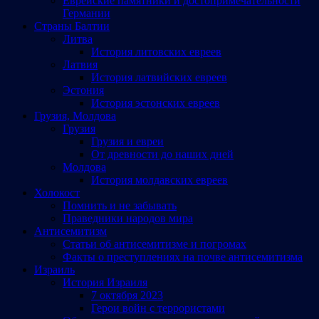
Еврейские памятники и достопримечательности
Германии
Страны Балтии
Литва
История литовских евреев
Латвия
История латвийских евреев
Эстония
История эстонских евреев
Грузия, Молдова
Грузия
Грузия и евреи
От древности до наших дней
Молдова
История молдавских евреев
Холокост
Помнить и не забывать
Праведники народов мира
Антисемитизм
Статьи об антисемитизме и погромах
Факты о преступлениях на почве антисемитизма
Израиль
История Израиля
7 октября 2023
Герои войн с террористами