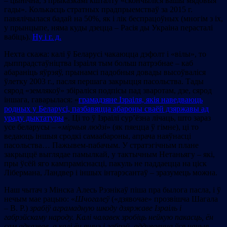
– цынічна, з прыказкамі кшталту «скончыліся вашы мядовыя
гады». Колькасць стратных прадпрыемстваў за 2015 г.
павялічылася бадай на 50%, як і лік беспрацоўных (многім з іх,
у прынцыпе, няма куды дзецца – Расія ды Украіна перасталі
вабіць).
Ну і г. д.
Нехта скажа: калі ў Беларусі чакаюцца дэфолт і «вілы», то
дыппрадстаўніцтва Ізраіля тым больш патрэбнае – каб
абараніць яўрэяў, прынамсі падобныя довады высоўваліся
ўлетку 2003 г., пасля першага закрыцця пасольства. Тады
сярод «землякоў» збіраліся подпісы пад зваротам, дзе, сярод
іншага, гаварылася: «
грамадзяне Ізраіля, якія наведваюць
родных у Беларусі, пазбавяцца абароны сваёй дзяржавы ад
ураду дыктатуры
». Ці то ў Ізраілі cур’ёзна лічаць, што зараз
усе беларусы – «
мірныя людзі
» (як пяецца ў гімне), ці то
ведаюць іншыя сродкі самаабароны, апрача наяўнасці
пасольства… Пажывем-пабачым. У стратэгічным плане
закрыццё выглядае памылкай, у тактычным Нетаньягу – які,
пры ўсёй яго кампраміснасці, пакуль не паддаецца на ціск
Лібермана, Ландвер і іншых інтарэсантаў – зразумець можна.
Наш чытач з Мінска Алесь Рэзнікаў піша пра былога пасла, і ў
нечым мае рацыю: «
Шчогалеў
(«дзявочае» прозвішча Шагала
– В. Р.)
зрабіў аграмадную шкоду дзяржаве Ізраіль і
габрэйскаму народу. Калі чалавек зробіць нейкую пакасць, ён
сам адказвае, а калі ён яшчэ і габрэй, аддуваецца ўся нацыя,