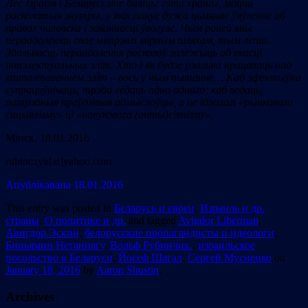
Лёс Ізраіля і Беларусі мне баліць: гэта краіны, моцна
расколатыя знутры, у якіх пануе дужа цьмянае ўяўленне аб
правах чалавека і законнасці ўвогуле. Чым раней яны
пераадолеюць свае мітрэнгі мірным шляхам, тым лепш.
Здольнасць пераадолення расколаў залежыць ад якасці
інтэлектуальных эліт. Хто і як будзе рэальна працаваць над
кшталтаваннем эліт – вось у чым пытанне… Каб эфектыўна
супрацоўнічаць, трэба ведаць адно аднаго; каб ведаць,
патрэбныя праўдзівыя адмыслоўцы, а не ідэолагі «рынкавага
сацыялізму» ці «навуковага (анты)сіянізму».
Мінск, 18.01.2016
rubinczyk[at]yahoo.com
Апублiкавана 18.01.2016
This entry was posted in
Беларусь и евреи
,
Израиль и др.
страны
,
О политике и др.
and tagged
Avigdor Liberman
,
Авигдор Эскин
,
белорусские пропагандисты и идеологи
,
Биньямин Нетаниягу
,
Вольф Рубинчик.
,
израильское
посольство в Беларуси
,
Йосеф Шагал
,
Сергей Мусиенко
on
January 18, 2016
by
Aaron Shustin
.
Archives