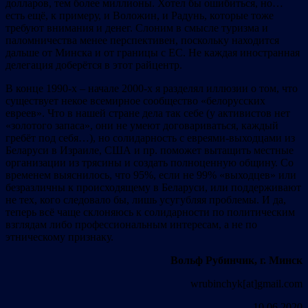
долларов, тем более миллионы. Хотел бы ошибиться, но…
есть ещё, к примеру, и Воложин, и Радунь, которые тоже
требуют внимания и денег. Слоним в смысле туризма и
паломничества менее перспективен, поскольку находится
дальше от Минска и от границы с ЕС. Не каждая иностранная
делегация доберётся в этот райцентр.
В конце 1990-х – начале 2000-х я разделял иллюзии о том, что
существует некое всемирное сообщество «белорусских
евреев». Что в нашей стране дела так себе (у активистов нет
«золотого запаса», они не умеют договариваться, каждый
гребёт под себя…), но солидарность с евреями-выходцами из
Беларуси в Израиле, США и пр. поможет вытащить местные
организации из трясины и создать полноценную общину. Со
временем выяснилось, что 95%, если не 99% «выходцев» или
безразличны к происходящему в Беларуси, или поддерживают
не тех, кого следовало бы, лишь усугубляя проблемы. И да,
теперь всё чаще склоняюсь к солидарности по политическим
взглядам либо профессиональным интересам, а не по
этническому признаку.
Вольф Рубинчик, г. Минск
wrubinchyk[at]gmail.com
10.06.2020