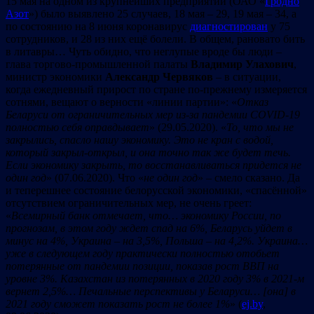
15 мая на одном из крупнейших предприятий (ОАО «
Гродно
Азот
») было выявлено 25 случаев, 18 мая – 29, 19 мая – 34, а
по состоянию на 8 июня коронавирус
диагностирован
у 75
сотрудников, и 28 из них ещё болели. В общем, рановато бить
в литавры… Чуть обидно, что неглупые вроде бы люди –
глава торгово-промышленной палаты
Владимир Улахович
,
министр экономики
Александр Червяков
– в ситуации,
когда ежедневный прирост по стране по-прежнему измеряется
сотнями, вещают о верности «линии партии»: «
Отказ
Беларуси от ограничительных мер из-за пандемии COVID-19
полностью себя оправдывает
» (29.05.2020). «
То, что мы не
закрылись, спасло нашу экономику. Это не кран с водой,
который закрыл-открыл, и она точно так же будет течь.
Если экономику закрыть, то восстанавливаться придется не
один год
» (07.06.2020). Что «
не один год
» – смело сказано. Да
и теперешнее состояние белорусской экономики, «спасённой»
отсутствием ограничительных мер, не очень греет:
«
Всемирный банк отмечает, что
… экономику России, по
прогнозам, в этом году ждет спад на 6%, Беларусь уйдет в
минус на 4%, Украина – на 3,5%, Польша – на 4,2%
. Украина
…
уже в следующем году практически полностью отобьет
потерянные от пандемии позиции, показав рост ВВП на
уровне 3%. Казахстан из потерянных в 2020 году 3% в 2021-м
вернет 2,5%
… Печальные перспективы у Беларуси…
[
она
] в
2021 году сможет показать рост не более 1%
» (
ej.by
,