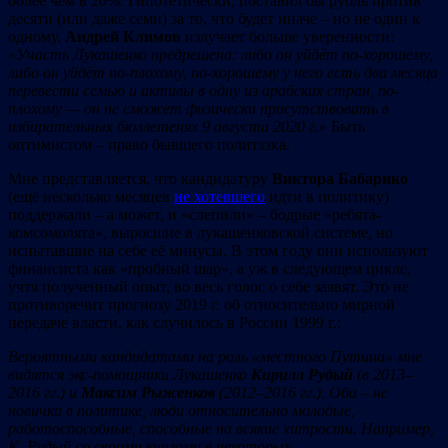
более чем в 20%. Гипотетически, поставил бы рубль против
десяти (или даже семи) за то, что будет иначе – но не один к
одному.
Андрей Климов
излучает больше уверенности:
«
У
часть Лукашенко предрешена: либо он уйдёт по-хорошему,
либо он уйдёт по-плохому, по-хорошему у него есть два месяца
перевести семью и активы в одну
из
арабских стран, по-
плохому — он не сможет физически присутствовать в
избирательных бюллетенях 9 августа 2020
г.
» Быть
оптимистом – право бывшего политзэка.
Мне представляется, что кандидатуру
Виктора Бабарико
(ещё несколько месяцев
не хотевшего
идти в политику)
поддержали – а может, и «слепили» – бодрые «ребята-
комсомолята», выросшие в лукашенковской системе, но
испытавшие на себе её минусы. В этом году они используют
финансиста как «пробный шар», а уж в следующем цикле,
учтя полученный опыт, во весь голос о себе заявят. Это не
противоречит прогнозу 2019 г. об относительно мирной
передаче власти, как случилось в России 1999 г.:
Вер
оятным
и канд
идатам
и на рол
ь «м
естного Пу
тина» мне
видятся экс-п
омощники Лукашенко
К
и
р
и
л
л
Руды
й
(
в 2013
–
2016
гг.)
и
Макс
и
м Рыж
е
нко
в
(2012
–2016
гг.).
Оба –
не
новички в политике, люди относительно молодые,
работоспособные, способные на всякие хитрости. Например,
К. Рудый со своими книгами в некоторых