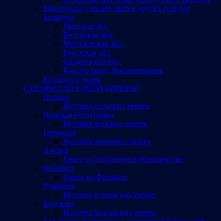
Материалы о жизни евреев других городов
Беларуси
Минская обл.
Витебская обл.
Могилевская обл.
Брестская обл.
Гродненская обл.
Как это было. Воспоминания
Беларусь и евреи
СТРАНЫ ЗАПАДНОЙ ЕВРОПЫ
Польша
История польских евреев
Чешская Республика
История чешских евреев
Германия
История немецких евреев
Англия
Евреи в Соединенном Королевстве
Франция
Евреи во Франции
Румыния
История румынских евреев
Болгария
История болгарских евреев