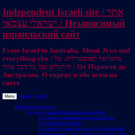
Independent Israeli site / אתר
ישראלי עצמאי / Независимый
израильский сайт
From Israel to Australia. About Jews and
everything else / מישראל לאוסטרליה. על
היהודים ועל כל דבר אחר / От Израиля до
Австралии. О евреях и обо всем на
свете
Skip to content
Menu
Еврейская Беларусь
История евреев Калинкович и района
История калинковичского еврейства
Послевоенная жизнь
Сохраним в памяти дом и его обитателей
Вспомним тех, кто оставил след в истории