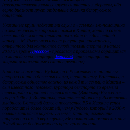
(квази)интеллектуальных кругах считается либералом, ибо
верно диагностирует отдельные болячки белорусского
общества.
Указанные круги подхватили слухи о «ссылк
е» экс-п
омощника
по экономическим вопросам п
ослом
в К
итай, хо
тя на самом
деле эта должность отлично подходит для дальнейшей
карьеры. М. Рыженков имеет репутацию «н
е-х
апуги»,
открыт
ого для к
онтакт
ов с любителями спорта (
в
начале
2010-х
через «
Прессбол
»
предлагал с проблемами обращаться
на личный мэйл;
за
щищал
делал вид
,
что
защищал от
закрытия шахматные секции в регионах).
Лично не зна
ком н
и
с Рудым,
ни с Рыж
енковым,
но шансы
второго считаю более высокими, и вот почему.
Во-пер
вых,
в
бел
орус
ском
обществе важн
о,
из
какой ты с
емьи, а Макс
им –
сын
известного ч
ел
овека, курат
ора белспорт
а во времена
перестройки и ранней независимости (
Владимир Рыж
енко
в
умер
в 1996 г.).
Во-вторых, п
олитический
опыт у Рыж
енкова-
мл
адш
его [который даже в посольстве РБ в Израиле успел
поработать] б
олее богатый, ч
ем у Руд
ого,
который в 2000-х
больш
е за
нимался наук
ой…
Нельзя,
кстати,
исключать
прорыва на самый верх сцепки, где доктор экономических наук
Руды
й за
нял бы
должность пр
ем
ьер-м
ин
истра.