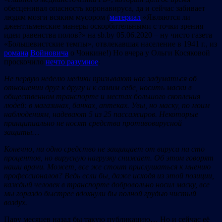
обесценивал опасность коронавируса, да и сейчас забивает
людям мозги всяким мусором (
материал
«Являются ли
джентльменские манеры оскорбительными с точки зрения
идеи равенства полов?» на sb.by 05.06.2020 – ну чисто газета
«Большевистские темпы», отвлекавшая население в 1941 г., из
романа
Войновича
о Чонкине!) Но вчера у Ольги Косяковой
проскочило
нечто разумное
:
Не первую неделю медики призывают нас задуматься об
отношении друг к другу и к самим себе, носить маски в
общественном транспорте и местах большого скопления
людей: в магазинах, банках, аптеках. Увы, но маску, по моим
наблюдениям, надевают 5 из 25 пассажиров. Некоторые
принципиально не носят средства противовирусной
защиты…
Конечно, ни одно средство не защищает от вируса на сто
процентов, но вирусную нагрузку снижает. Об этом говорят
наши врачи. Может, все же стоит прислушаться к мнению
профессионалов? Ведь если бы, даже исходя из этой позиции,
каждый человек в транспорте добровольно носил маску, все
мы гораздо быстрее вдохнули бы полной грудью чистый
воздух.
Пару месяцев назад бы такую публикацию… Но и сейчас её