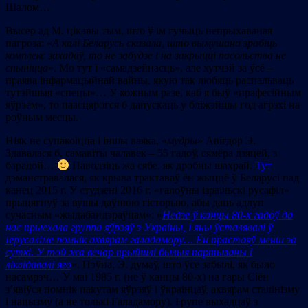
Шалом…
Высер ад М. цікавы тым, што ў ім гучыць непрыхаваная
пагроза: «
А калі Беларусь сказала, што вымушана зрабіць
комплекс захадаў, то не забудзе і на закрыцці пасольства не
спыніцца
». Мо тут і «самадзейнасць», але хутчэй за ўсё –
праява інфармацыйнай вайны, якую так любяць распальваць
тутэйшыя «спецы»… У кожным разе, каб я быў «прафесійным
яўрэем», то паасцярогся б дапускаць у бліжэйшы год агрэхі на
роўным месцы.
Ніяк не супакоіцца і іншы ваяка, «
мудры
» Авігдор Э.
Здавалася б, самавіты чалавек – 55 гадоў, сямёра дзяцей, з
барадой…
Паводзіць жа сябе, як дробны шахрай.
Тут
дэманстравалася, як крыва трактаваў ён жыццё ў Беларусі пад
канец 2015 г. У студзені 2016 г. «галоўны ізраільскі русафіл»
прыцягнуў за вушы даўнюю гісторыю, абы даць адлуп
сучасным «жыдабандэраўцам»: «
Недзе ў канцы 80-х гадоў да
нас прыехала группа яўрэяў з Украіны, і яны ўсталявалі ў
Іерусаліме помнік ахвярам галадамору… Ён прастаяў менш за
суткі. У той жа вечар прыйшлі былыя партызаны і
ліквідавалі яго
». Пэўна, Э. думаў, што ўсе забылі, як было
насамрэч… У маі 1985 г. (не ў канцы 80-х) на гары Сіён
з’явіўся помнік пакутам яўрэяў і ўкраінцаў, ахвярам сталінізму
і нацызму (а не толькі Галадамору). Групе выхадцаў з