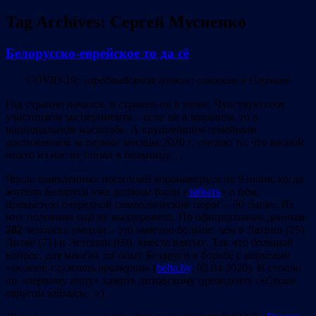
Tag Archives:
Сергей Мусиенко
Белорусско-еврейское то да сё
COVID-19;
«предвыборная гонка»; синагога в Слониме
Год странно начался, и странен он в июне. Чувствую себя
участником эксперимента – если не в мировом, то в
национальном масштабе. А крупнейшим семейным
достижением за первые месяцы 2020 г. считаю то, что весной
никто из нас не попал в больницу…
Число выявленных носителей коронавируса на 9 июня, когда
жители Беларуси уже должны были «
забыть
» о нём,
превысило очередной символический порог – 50 тысяч. Из
них половина ещё не выздоровела. По официальным данным,
282
человека умерли – это заметно больше, чем в Латвии (25),
Литве (71) и Эстонии (69), вместе взятых. Так что большой
вопрос, для многих ли опыт Беларуси в борьбе с вирусами
«
может служить примером
» (
belta.by
, 02.04.2020). И стоило
ли «первому лицу» хамить литовскому президенту («
Своим
вирусом займись…
»).