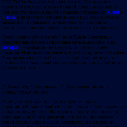
COVID-19 в Беларуси, то близки к этому. Как пить дать,
перекинут ответственность с больной головы на здоровую…
При том, что людей в защитных масках у Комаровки
31 мая
и
7 июня
в процентном отношении было куда больше, чем на
заседаниях «парламента» и правительства. Сборщики
подписей, как я видел, работали и в масках, и в перчатках.
После воскресного митинга 7 июня
Павла Северинца
–
предоставлявшего желающим высказаться
микрофон
, а не
мегафон
– «оформили» на 15 суток. На «сутки» ранее
посадили
Николая Статкевича.
Против сторонников
Сергея
Тихановского
и самого Сергея заведено уголовное дело;
«отбить» их пока не удаётся, несмотря на шитость обвинений
белыми нитками.
П. Северинец, Н. Статкевич, С. Тихановский. Фото из
открытых источников
Вообще, протесты в последние недели не шли по
нарастающей; власти удаётся локализовать и гасить отдельные
вспышки недовольства. Посмотрим, как оно повернётся, но
пока шансы на то, что два месяца спустя мы проснёмся в
новой стране с новым главой государства, я оцениваю не