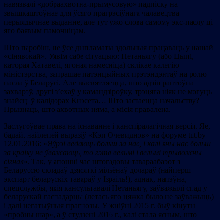
навязвалі «добраахвотна-прымусовую» падпіску на
звышкаштоўнае для ўсяго прагрэсіўнага чалавецтва
перыядычнае выданне, але тут ужо слова самому экс-паслу ці
яго баявым памочніцам.
Што паробіш, не ўсе дыпламаты здольныя працаваць у нашай
«сінявокай». Уявім сабе сітуацыю: Нетаньягу (або Цыпі,
каторая Хатавелі, ягоная намесніца) склікае калегію
міністэрства, запрашае патэнцыйных прэтэндэнтаў на ролю
пасла ў Беларусі. Але высвятляецца, што адзін раптоўна
захварэў, другі з’ехаў у камандзіроўку, трэцяга ніяк не могуць
знайсці ў калідорах Кнэсета… Што застаецца начальству?
Прызнаць, што ахвотных няма, а місія правалена.
Заслугоўвае права на існаванне і канспіралагічная версія. Яе,
бадай, найлепей выразіў «Кэп Очевиднов» на форуме tut.by
12.01.2016: «
Яўрэі ведаюць больш за нас, і калі яны нас больш
за краіну не ўважаюць, то гэта вельмі і вельмі трывожны
сігнал
». Так, у апошні час штогадовы тавараабарот з
Беларуссю складаў дзясяткі мільёнаў долараў (найперш –
экспарт беларускіх тавараў у Ізраіль!), аднак, напэўна,
спецслужбы, якія кансультавалі Нетаньягу, заўважылі спад у
беларускай гаспадарцы (летась яго цяжка было не заўважыць)
і далі негатыўныя прагнозы. У жніўні 2015 г. быў кінуты
«пробны шар», а ў студзені 2016 г., калі стала ясным, што