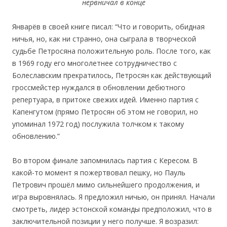
нервничал в конце
Январёв в своей книге писал: “Что и говорить, обидная
ничья, но, как ни странно, она сыграла в творческой
судьбе Петросяна положительную роль. После того, как
в 1969 году его многолетнее сотрудничество с
Болеславским прекратилось, Петросян как действующий
гроссмейстер нуждался в обновлении дебютного
репертуара, в притоке свежих идей. Именно партия с
Капенгутом (прямо Петросян об этом не говорил, но
упоминал 1972 год) послужила толчком к такому
обновлению.”
Во втором финале запомнилась партия с Кересом. В
какой-то момент я пожертвовал пешку, но Пауль
Петрович прошёл мимо сильнейшего продолжения, и
игра выровнялась. Я предложил ничью, он принял. Начали
смотреть, лидер эстонской команды предположил, что в
заключительной позиции у него получше. Я возразил: