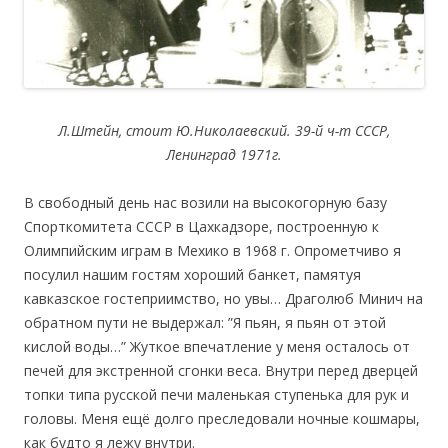
Л.Штейн, стоит Ю.Николаевский.
39-й ч-т СССР,
Ленинград 1971г.
В свободный день нас возили на высокогорную базу
Спорткомитета СССР в Цахкадзоре, построенную к
Олимпийским играм в Мехико в 1968 г. Опрометчиво я
посулил нашим гостям хороший банкет, памятуя
кавказское гостеприимство, но увы… Драголюб Минич на
обратном пути не выдержал: ”Я пьян, я пьян от этой
кислой воды…” Жуткое впечатление у меня осталось от
печей для экстренной сгонки веса. Внутри перед дверцей
топки типа русской печи маленькая ступенька для рук и
головы. Меня ещё долго преследовали ночные кошмары,
как будто я лежу внутри.