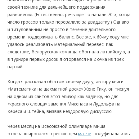
своей технике для дальнейшего поддержания
равновесия. (Естественно, речь идет о начале 70-х, когда
число гроссов только перевалило за двадцатку.) Однако
и титулованным не просто в течение длительного
времени поддерживать баланс. Все же, к 60-му ходу мне
удалось реализовать материальный перевес. Как
следствие, белорусская команда обогнала латвийскую, а
в турнире первых досок я оторвался на 2 очка из трёх
партий.
Когда я рассказал об этом своему другу, автору книги
«Математика на шахматной доске» Жене Гику, он тиснул
на одном из сайтов этот эпизод как задачку, но для
«красного словца» заменил Микенаса и Лудольфа на
Кереса и Штейна, вызвав нездоровую дискуссию.
Через месяц на Всесоюзной олимпиаде Миша
отреваншировался в решающем
матче
полуфинала и мы