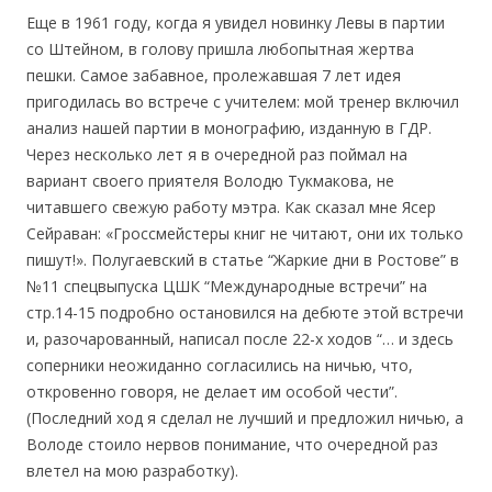
Еще в 1961 году, когда я увидел новинку Левы в партии
со Штейном, в голову пришла любопытная жертва
пешки. Самое забавное, пролежавшая 7 лет идея
пригодилась во встрече с учителем: мой тренер включил
анализ нашей партии в монографию, изданную в ГДР.
Через несколько лет я в очередной раз поймал на
вариант своего приятеля Володю Тукмакова, не
читавшего свежую работу мэтра. Как сказал мне Ясер
Сейраван: «Гроссмейстеры книг не читают, они их только
пишут!». Полугаевский в статье “Жаркие дни в Ростове” в
№11 спецвыпуска ЦШК “Международные встречи” на
стр.14-15 подробно остановился на дебюте этой встречи
и, разочарованный, написал после 22-х ходов “… и здесь
соперники неожиданно согласились на ничью, что,
откровенно говоря, не делает им особой чести”.
(Последний ход я сделал не лучший и предложил ничью, а
Володе стоило нервов понимание, что очередной раз
влетел на мою разработку).