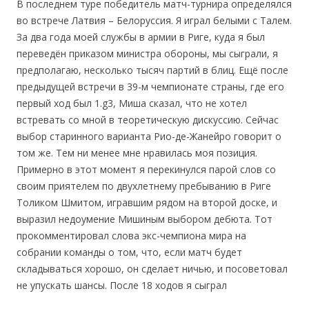
В последнем туре победитель матч-турнира определялся
во встрече Латвия – Белоруссия. Я играл белыми с Талем.
За два года моей службы в армии в Риге, куда я был
переведён приказом министра обороны, мы сыграли, я
предполагаю, несколько тысяч партий в блиц. Ещё после
предыдущей встречи в 39-м чемпионате страны, где его
первый ход был 1.g3, Миша сказал, что не хотел
встревать со мной в теоретическую дискуссию. Сейчас
выбор старинного варианта Рио-де-Жанейро говорит о
том же. Тем ни менее мне нравилась моя позиция.
Примерно в этот момент я перекинулся парой слов со
своим приятелем по двухлетнему пребыванию в Риге
Толиком Шмитом, игравшим рядом на второй доске, и
выразил недоумение Мишиным выбором дебюта. Тот
прокомментировал слова экс-чемпиона мира на
собрании команды о том, что, если матч будет
складываться хорошо, он сделает ничью, и посоветовал
не упускать шансы. После 18 ходов я сыграл