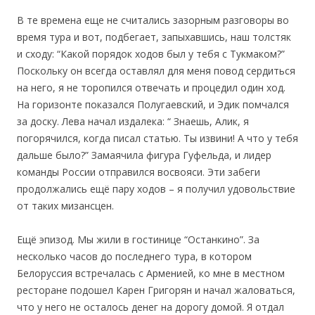
В те времена еще не считались зазорным разговоры во
время тура и вот, подбегает, запыхавшись, наш толстяк
и сходу: “Какой порядок ходов был у тебя с Тукмаком?”
Поскольку он всегда оставлял для меня повод сердиться
на него, я не торопился отвечать и процедил один ход.
На горизонте показался Полугаевский, и Эдик помчался
за доску. Лева начал издалека: “ Знаешь, Алик, я
погорячился, когда писал статью. Ты извини! А что у тебя
дальше было?” Замаячила фигура Гуфельда, и лидер
команды России отправился восвояси. Эти забеги
продолжались ещё пару ходов – я получил удовольствие
от таких мизансцен.
Ещё эпизод. Мы жили в гостинице “Останкино”. За
несколько часов до последнего тура, в котором
Белоруссия встречалась с Арменией, ко мне в местном
ресторане подошел Карен Григорян и начал жаловаться,
что у него не осталось денег на дорогу домой. Я отдал