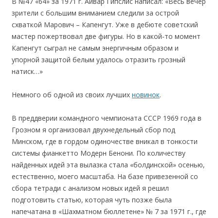
В №47 «64» за 1971 г. Айвар Гипслис написал: «Весь вечер
зрители с большим вниманием следили за острой
схваткой Марович – Капенгут. Уже в дебюте советский
мастер пожертвовал две фигуры. Но в какой-то момент
Капенгут сыграл не самым энергичным образом и
упорной защитой белым удалось отразить грозный
натиск…»
Немного об одной из своих лучших
новинок
.
В преддверии командного чемпионата СССР 1969 года в
Грозном я организовал двухнедельный сбор под
Минском, где в гордом одиночестве вникал в тонкости
системы фианкетто Модерн Бенони. По количеству
найденных идей эта вылазка стала «болдинской» осенью,
естественно, моего масштаба. На базе привезенной со
сбора тетради с анализом новых идей я решил
подготовить статью, которая чуть позже была
напечатана в «Шахматном бюллетене» № 7 за 1971 г., где