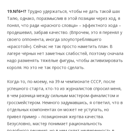
19.Nf6+!?
Трудно удержаться, чтобы не дать такой шах
Талю, однако, поразмыслив в этой позиции через ход, я
понял, что ради «красного словца» – эффектного хода –
продешевил, забрав качество. (Впрочем, это я перенял у
своего оппонента, иногда злоупотреблявшего
«красотой»). Сейчас не так просто наметить план. В
лагере чёрных нет заметных слабостей, поэтому сначала
надо разменять тяжёлые фигуры, чтобы активизировать
короля. Но это не так просто сделать.
Когда-то, по-моему, на 39-м чемпионате СССР, после
успешного старта, кто-то из журналистов спросил меня,
в чем разница между сильным мастером-финалистом и
гроссмейстером. Немного задумавшись, я ответил, что в
отдельных компонентах он может не уступать, но
привел пример – позиционная жертва качества.
Безусловно, мастер понимает рациональность
подобного решения, но в нем сидит неуверенность в