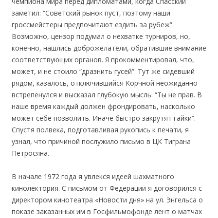
чемпиона мира перед дипломатами, когда Спасский
заметил: “Советский рынок пуст, поэтому наши
гроссмейстеры предпочитают ездить за рубеж”.
Возможно, цензор подумал о нехватке турниров, но,
конечно, нашлись доброжелатели, обратившие внимание
соответствующих органов. Я прокомментировал, что,
может, и не стоило “дразнить гусей”. Тут же сидевший
рядом, казалось, отключившийся Корчной неожиданно
встрепенулся и высказал глубокую мысль: “Ты не прав. В
наше время каждый должен фрондировать, насколько
может себе позволить. Иначе быстро закрутят гайки”.
Спустя полвека, подготавливая рукопись к печати, я
узнал, что причиной послужило письмо в ЦК Тиграна
Петросяна.
В начале 1972 года я увлекся идеей шахматного
кинолектория. С письмом от Федерации я договорился с
директором кинотеатра «Новости дня» на ул. Энгельса о
показе заказанных им в Госфильмофонде лент о матчах