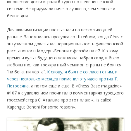
юношеские доски играли 6 туров по шевенингенской
системе. Не придумали ничего лучшего, чем черные и
белые дни.
Для акклиматизации нас вызвали на несколько дней
раньше. Запомнилась прогулка со Штейном, когда Лёня с
энтузиазмом доказывал нерациональность фишеровской
расстановки в Модерн-Бенони с ферзём на е7. К этому
времени культ будущего чемпиона набрал силу, и было
любопытно, как трехкратный чемпион страны не боится
“ни бога, ни чёрта”.
К слову, я был не согласен с ним, и
через несколько месяцев применил эту идею против Т.
Петросяна
, а потом ещё и ещё. В «Chess Base magazine»
#107 я с удивлением прочитал в комментариях турецкого
гроссмейстера С. Аталыка про этот план: «…is called
Kapengut Benoni for some reason».