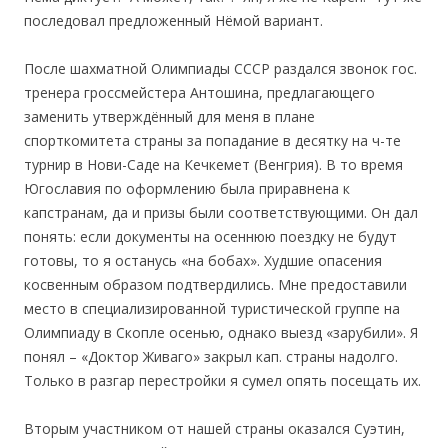
последовал предложенный Нёмой вариант.
После шахматной Олимпиады СССР раздался звонок гос.
тренера гроссмейстера Антошина, предлагающего
заменить утверждённый для меня в плане
спорткомитета страны за попадание в десятку на ч-те
турнир в Нови-Саде на Кечкемет (Венгрия). В то время
Югославия по оформлению была приравнена к
капстранам, да и призы были соответствующими. Он дал
понять: если документы на осеннюю поездку не будут
готовы, то я останусь «на бобах». Худшие опасения
косвенным образом подтвердились. Мне предоставили
место в специализированной туристической группе на
Олимпиаду в Скопле осенью, однако выезд «зарубили». Я
понял – «Доктор Живаго» закрыл кап. страны надолго.
Только в разгар перестройки я сумел опять посещать их.
Вторым участником от нашей страны оказался Суэтин,