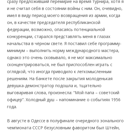
сразу предложивший перемирие на время турнира, хотя я
и не считал себя в состоянии войны с ним. Он, очевидно,
имел в виду период моего возвращения из армии, когда
он, в качестве председателя республиканской
федерации, возможно, опасаясь потенциальной
конкуренции, старался представлять меня в глазах
начальства в чёрном свете. Я поставил себе программу-
минимум – выполнить норму международного мастера,
однако это очень сковывало, я не мог максимально
сконцентрироваться, не был приспособлен играть с
оглядкой, что иногда приводило к легкомысленным
решениям. На банкете после закрытия молоденькая
девушка-демонстратор подошла и, тщательно
выговаривая слова, произнесла: “Мой папа – советский
офицер”. Холодный душ – напоминание о событиях 1956
года.
В августе в Одессе в полуфинале очередного зонального
чемпионата СССР безусловным фаворитом был Штейн,