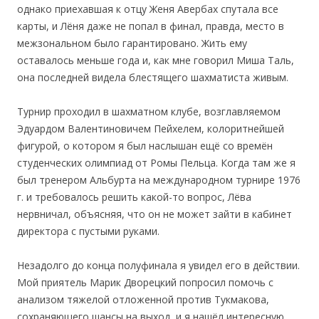
однако приехавшая к отцу Женя Авербах спутала все
карты, и Лёня даже не попал в финал, правда, место в
межзональном было гарантировано. Жить ему
оставалось меньше года и, как мне говорил Миша Таль,
она последней видела блестящего шахматиста живым.
Турнир проходил в шахматном клубе, возглавляемом
Эдуардом Валентиновичем Пейхелем, колоритнейшей
фигурой, о котором я был наслышан ещё со времён
студенческих олимпиад от Ромы Пельца. Когда там же я
был тренером Альбурта на международном турнире 1976
г. и требовалось решить какой-то вопрос, Лёва
нервничал, объясняя, что он не может зайти в кабинет
директора с пустыми руками.
Незадолго до конца полуфинала я увидел его в действии.
Мой приятель Марик Дворецкий попросил помочь с
анализом тяжелой отложенной против Тукмакова,
сохраняющего шансы на выход, и я нашёл интересную