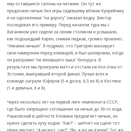
ему оставшиеся талоны на питание. Он тут же
предложил ничью без игры сидевшему вблизи Купрейчику
и на одолженные “на дорогу” заказал водку. Виктор
последовал его примеру. Перед началом тура мы с
Ваганяном уже сидели за своим столиком и услышали,
как подошедший Карен, снимая пиджак, громко произнес:
“Никаких ничьих”. Я подумал, что Григорян маскирует
свои намерения перед командой, и был шокирован, когда
он разгромил “не вязавшего лыка” белоруса. В
результате мы проиграли матч и отстали на пол-очка от
Эстонии, выигравшей второй финал. Лучше всех в
команде сыграли Юферов (5-я доска, 6,5 из 8) и Костина
(1-я девичья, 6 и 8).
Через несколько лет на первой лиге чемпионата СССР,
где было запрещено соглашение на ничью до 30-го хода,
Рашковский в цейтноте Клована предлагает ничью, но
нужно сделать кучу ходов. “Как?” – шепчет на сцене тот.
Нёма диктует. “А может, так?”. “Ян, я же не Карен!” Тут же