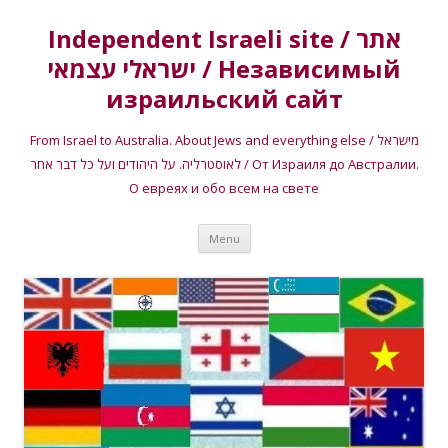
Independent Israeli site / אתר
ישראלי עצמאי / Независимый
израильский сайт
From Israel to Australia. About Jews and everything else / מישראל
לאוסטרליה. על היהודים ועל כל דבר אחר / От Израиля до Австралии.
О евреях и обо всем на свете
Skip
Menu
to
content