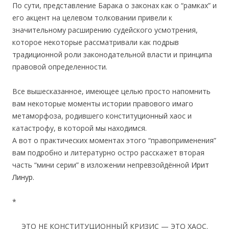
По сути, представление Барака о законах как о “рамках” и
его акцент на целевом толковании привели к
значительному расширению судейского усмотрения,
которое некоторые рассматривали как подрыв
традиционной роли законодательной власти и принципа
правовой определенности.
Все вышесказанное, имеющее целью просто напомнить
вам некоторые моменты истории правового имаго
метаморфоза, родившего конституционный хаос и
катастрофу, в которой мы находимся.
А вот о практических моментах этого “правоприменения”
вам подробно и литературно остро расскажет вторая
часть “мини серии” в изложении непревзойдённой
Ирит
Линур.
*
ЭТО НЕ КОНСТИТУЦИОННЫЙ КРИЗИС — ЭТО ХАОС.