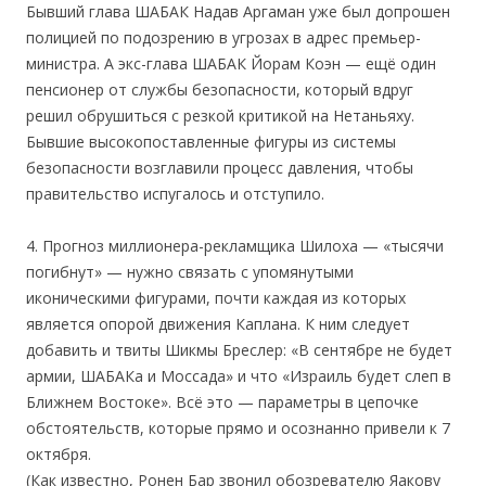
Бывший глава ШАБАК Надав Аргаман уже был допрошен
полицией по подозрению в угрозах в адрес премьер-
министра. А экс-глава ШАБАК Йорам Коэн — ещё один
пенсионер от службы безопасности, который вдруг
решил обрушиться с резкой критикой на Нетаньяху.
Бывшие высокопоставленные фигуры из системы
безопасности возглавили процесс давления, чтобы
правительство испугалось и отступило.
4. Прогноз миллионера-рекламщика Шилоха — «тысячи
погибнут» — нужно связать с упомянутыми
иконическими фигурами, почти каждая из которых
является опорой движения Каплана. К ним следует
добавить и твиты Шикмы Бреслер: «В сентябре не будет
армии, ШАБАКа и Моссада» и что «Израиль будет слеп в
Ближнем Востоке». Всё это — параметры в цепочке
обстоятельств, которые прямо и осознанно привели к 7
октября.
(Как известно, Ронен Бар звонил обозревателю Яакову