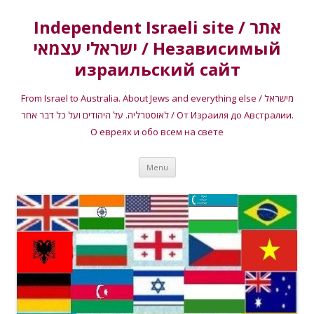
Independent Israeli site / אתר
ישראלי עצמאי / Независимый
израильский сайт
From Israel to Australia. About Jews and everything else / מישראל
לאוסטרליה. על היהודים ועל כל דבר אחר / От Израиля до Австралии.
О евреях и обо всем на свете
Skip
Menu
to
content