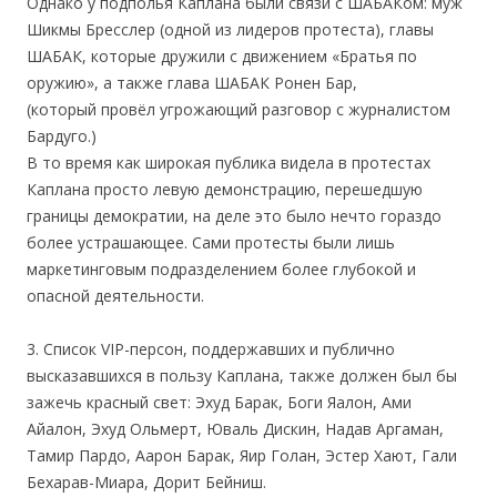
Однако у подполья Каплана были связи с ШАБАКом: муж
Шикмы Бресслер (одной из лидеров протеста), главы
ШАБАК, которые дружили с движением «Братья по
оружию», а также глава ШАБАК Ронен Бар,
(который провёл угрожающий разговор с журналистом
Бардуго.)
В то время как широкая публика видела в протестах
Каплана просто левую демонстрацию, перешедшую
границы демократии, на деле это было нечто гораздо
более устрашающее. Сами протесты были лишь
маркетинговым подразделением более глубокой и
опасной деятельности.
3. Список VIP-персон, поддержавших и публично
высказавшихся в пользу Каплана, также должен был бы
зажечь красный свет: Эхуд Барак, Боги Яалон, Ами
Айалон, Эхуд Ольмерт, Юваль Дискин, Надав Аргаман,
Тамир Пардо, Аарон Барак, Яир Голан, Эстер Хают, Гали
Бехарав-Миара, Дорит Бейниш.