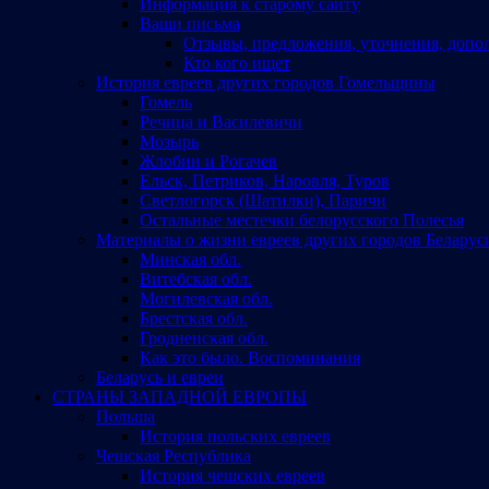
Информация к старому сайту
Ваши письма
Отзывы, предложения, уточнения, допо
Кто кого ищет
История евреев других городов Гомельщины
Гомель
Речица и Василевичи
Мозырь
Жлобин и Рогачев
Ельск, Петриков, Наровля, Туров
Светлогорск (Шатилки), Паричи
Остальные местечки белорусского Полесья
Материалы о жизни евреев других городов Беларус
Минская обл.
Витебская обл.
Могилевская обл.
Брестская обл.
Гродненская обл.
Как это было. Воспоминания
Беларусь и евреи
СТРАНЫ ЗАПАДНОЙ ЕВРОПЫ
Польша
История польских евреев
Чешская Республика
История чешских евреев