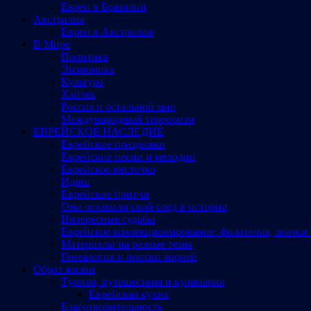
Евреи в Бразилии
Австралия
Евреи в Австралии
В Мире
Политика
Экономика
Культура
Хайтек
Россия и остальной мир
Международный терроризм
ЕВРЕЙСКОЕ НАСЛЕДИЕ
Еврейские праздники
Еврейские песни и мелодии
Еврейское местечко
Идиш
Еврейские притчи
Они оставили свой след в истории
Интересные судьбы
Еврейское коллекционирование: филателия, значки 
Материалы на разные темы
Генеалогия и поиски корней
Образ жизни
Туризм, путешествия и кулинария
Еврейская кухня
Благотворительность