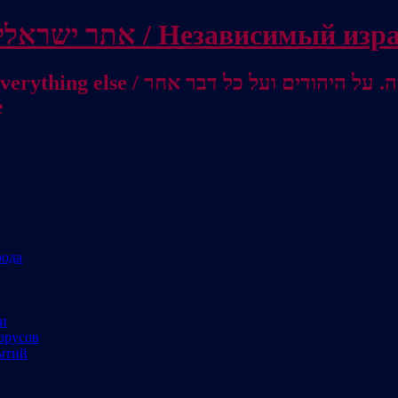
Independent Israeli site / אתר ישראלי עצמאי 
מישראל לאוסטרליה / От Израиля до
е
рода
ми
орусов
ытий