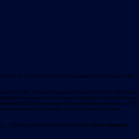
ске, на ул. М. Горького (район Марковщина). Упоминал о нём
 того же года:
«
Объект намерены сдать в 2020 году. Средства
 центральной клинической больницы находится на завершающем
 сообщает БЕЛТА со ссылкой на
Telegram
-канал ведомства
». Ну,
альной клинической больницы. Последним шагом станет
ру… Теперь слово сайту vitbichi.by (пишет
Юлия Прищепа
,