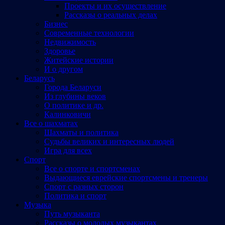
Проекты и их осуществление
Рассказы о реальных делах
Бизнес
Современные технологии
Недвижимость
Здоровье
Житейские истории
И о другом
Беларусь
Города Беларуси
Из глубины веков
О политике и др.
Калинковичи
Все о шахматах
Шахматы и политика
Судьбы великих и интересных людей
Игра для всех
Спорт
Все о спорте и спортсменах
Выдающиеся еврейские спортсмены и тренеры
Спорт с разных сторон
Политика и спорт
Музыка
Путь музыканта
Рассказы о молодых музыкантах