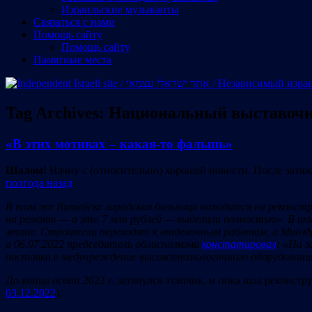
Израильские музыканты
Cвязаться с нами
Помощь сайту
Помощь сайту
Памятные места
Tag Archives:
Национальный выставочн
«В этих мотивах – какая-то фальшь»
Шалом!
Начну с (относительно) хорошей новости. После затяж
полгода назад
:
B
том же Витебске городская больница находится на реконстру
на ремонт — а это 7 млн рублей — выделили полностью
».
В июл
этапе. Строители переходят к отделочным работам, а Минздр
а 06.07.2022 председатель облисполкома
констатировал
: «На 
поставка в медучреждение высокотехнологичного оборудовани
До конца осени 2022 г. затянулся этапчик, и пока шла реконс
03.12.2022
):