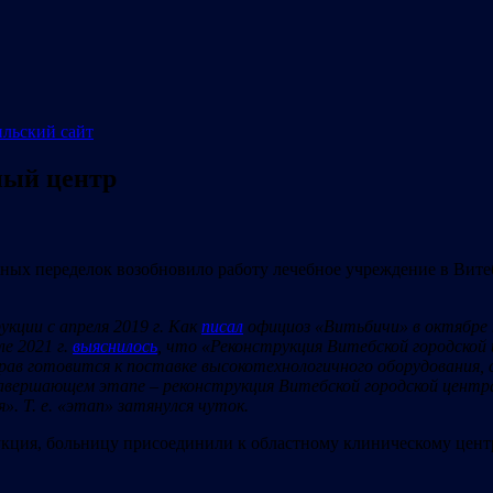
ый центр
ных переделок возобновило работу лечебное учреждение в Витеб
кции с апреля 2019 г. Как
писал
официоз «Витьбичи» в октябре
е 2021 г.
выяснилось
, что «Реконструкция Витебской городской
ав готовится к поставке высокотехнологичного оборудования,
завершающем этапе
–
реконструкция Витебской городской центр
я».
Т. е. «этап» затянулся чуток.
трукция, больницу присоединили к областному клиническому цент