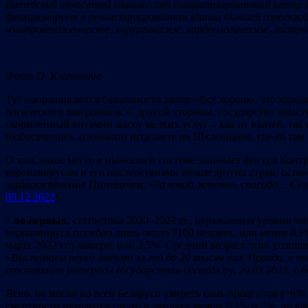
Витебский областной клинический специализированный центр д
функционирует в реконструированном здании бывшей городско
колопроктологическое, хирургическое, кардиологическое, гастр
Фото О. Климовича
Тут напрашиваются банальности вроде «Всё хорошо, что хорошо к
логического завершения. С другой стороны, государство зачас
скормленный витамин массу мелких услуг – как от врачей, та
разбосячились, плоховато исцеляете на Шкловщине, где-то та
О том, какое место в нынешней системе занимает фигура Конт
коронавирусом и его последствиями лучше других стран, остан
здравоохранения Пиневичем: «
За ковид, конечно, спасибо… Се
05.12.2022
).
–
во-первых
, статистика 2020–2022 гг., отражающая уровни за
коронавируса погибло лишь около 7100 человек, или менее 0,1%
марте 2022 гг.)
пятеро
, или 2,5%. Средний возраст этих усопш
«
Выступаем перед людьми
за год до 20 тысяч раз. Правда, и п
отстаивали
интересы го
c
удар
c
тва»
(zviazda.by, 20.03.2022, с
Ясно, не могли во всей Беларуси умереть семь процентов (~650 
смертности находится где-то в «вилке» между 0,1% и 2%, но к