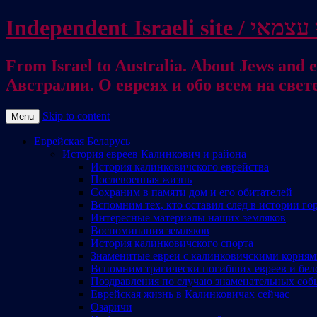
From Israel to Australia. About Jews and everything else / . על היהודים ועל כל דבר אחר
Австралии. О евреях и обо всем на свет
Skip to content
Menu
Еврейская Беларусь
История евреев Калинкович и района
История калинковичского еврейства
Послевоенная жизнь
Сохраним в памяти дом и его обитателей
Вспомним тех, кто оставил след в истории го
Интересные материалы наших земляков
Воспоминания земляков
История калинковичского спорта
Знаменитые евреи с калинковичскими корня
Вспомним трагически погибших евреев и бел
Поздравления по случаю знаменательных соб
Еврейская жизнь в Калинковичах сейчас
Озаричи