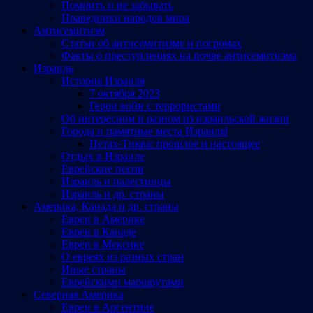
Помнить и не забывать
Праведники народов мира
Антисемитизм
Статьи об антисемитизме и погромах
Факты о преступлениях на почве антисемитизма
Израиль
История Израиля
7 октября 2023
Герои войн с террористами
Об интересном и разном из израильской жизни
Города и памятные места Израиляl
Петах-Тиква: прошлое и настоящее
Отдых в Израиле
Еврейские песни
Израиль и палестинцы
Израиль и др. страны
Америка, Канада и др. страны
Евреи в Америке
Евреи в Канаде
Евреи в Мексике
О евреях из разных стран
Иные страны
Еврейскими маршрутами
Северная Америка
Евреи в Аргентине