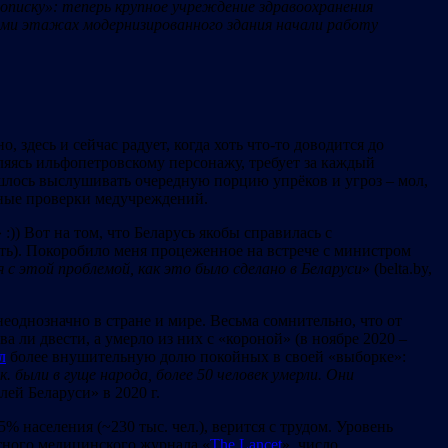
описку»: теперь крупное учреждение здравоохранения
семи этажах модернизированного здания начали работу
, здесь и сейчас радует, когда хоть что-то доводится до
ляясь ильфопетровскому персонажу, требует за каждый
шлось выслушивать очередную порцию упрёков и угроз – мол,
пные проверки медучреждений.
:)) Вот на том, что Беларусь якобы справилась с
ть). Покоробило меня процеженное на встрече с министром
 с этой проблемой, как это было сделано в Беларуси
» (belta.by,
неоднозначно в стране и мире. Весьма сомнительно, что от
 ли двести, а умерло из них с «короной» (в ноябре 2020 –
л
более внушительную долю покойных в своей «выборке»:
к. были
в гуще
народа, более 50 человек умерли.
O
ни
елей Беларуси» в 2020 г.
5% населения (~230 тыс. чел.), верится с трудом. Уровень
ного медицинского журнала «
The Lancet
», число