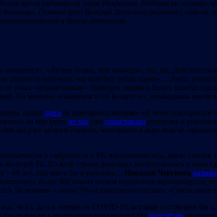
олгое время работал на улице Некрасова. Недавно он «сменил пр
й больницы.
Главный врач Валерий Денисенко рассказал, что на 
оэнтерологическое и другие отделения.
ончается», «Лучше позже, чем никогда», etc., etc. Действительно
тую пытается получить «на копейку рубль сдачи»… Либо, уподоб
к и от иных «бюджетников». Намедни людям в белых халатах при
м ещё. По мнению «главврача всей Беларуси», необходимы внеза
ролёра, писал
здесь
(и повторно повторяю: «К чему повторяться?» 
овлюсь на миг (хотя
не раз
уже
сопоставлял
риторику и реальнос
годня мы уже можем сказать, что никто в мире так не справился
болеваемости и смертности в РБ, воспринималась, мягко говоря, 
 жителей РБ. По всей стране знакомых насчитывалось у меня едва
их – 60 лет, ещё жить бы и работать…
Николай Чергинец
называ
оплатились: более 300 наших членов переболели коронавирусом, т.
 бел.). 50 человек – около 7% от списочного состава «Союза писат
тыс. чел.), да и в потери от COVID-19, которые составляли бы 2,
ак бы не ближе к последнему показателю! По
подсчётам
авторитет