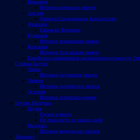
Германия
История немецких евреев
Англия
Евреи в Соединенном Королевстве
Франция
Евреи во Франции
Румыния
История румынских евреев
Болгария
История болгарских евреев
Еврейские памятники и достопримечательности Ге
Страны Балтии
Литва
История литовских евреев
Латвия
История латвийских евреев
Эстония
История эстонских евреев
Грузия, Молдова
Грузия
Грузия и евреи
От древности до наших дней
Молдова
История молдавских евреев
Холокост