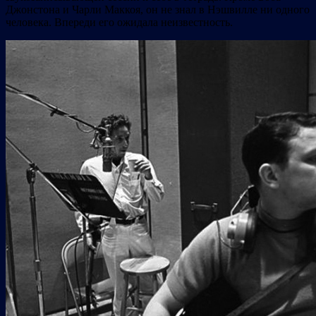
Джонстона и Чарли Маккоя, он не знал в Нэшвилле ни одного
человека. Впереди его ожидала неизвестность.