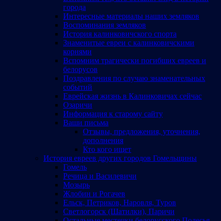
города
Интересные материалы наших земляков
Воспоминания земляков
История калинковичского спорта
Знаменитые евреи с калинковичскими
корнями
Вспомним трагически погибших евреев и
белорусов
Поздравления по случаю знаменательных
событий
Еврейская жизнь в Калинковичах сейчас
Озаричи
Информация к старому сайту
Ваши письма
Отзывы, предложения, уточнения,
дополнения
Кто кого ищет
История евреев других городов Гомельщины
Гомель
Речица и Василевичи
Мозырь
Жлобин и Рогачев
Ельск, Петриков, Наровля, Туров
Светлогорск (Шатилки), Паричи
Остальные местечки белорусского Полесья