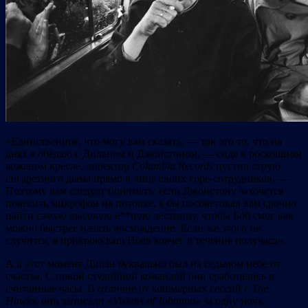
«Единственное, что могу вам сказать, — так это то, что на
днях я обедаю с Диланом и Джонстоном, — сидя в роскошном
кожаном кресле, директор
Columbia
Records
пустил струю
сигаретного дыма прямо в лица своих горе-сотрудников. —
Поэтому вам следует понимать: если Джонстону захочется
повесить микрофон на потолке, я бы посоветовал вам срочно
найти самую высокую е**ную лестницу, чтобы Боб смог как
можно быстрее начать восхождение. Если же этого не
случится, я прикрою ваш Ноев ковчег в течение получаса».
А в этот момент Дилан буквально был на седьмом небе от
счастья. С новой студийной командой они сработались в
считанные часы. В отличие от кошмарных сессий с
The
Hawks
, они записали
«
Visions
of
Johanna»
за одну ночь,