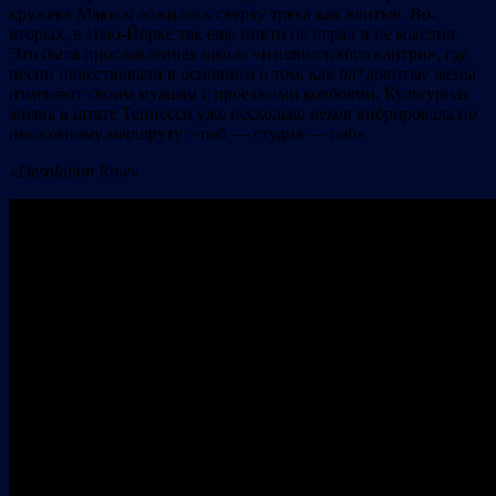
кружева Маккоя ложились сверху трека как влитые. Во-
вторых, в Нью-Йорке так еще никто не играл и не мыслил.
Это была прославленная школа «нэшвиллского кантри», где
песни повествовали в основном о том, как бл*довитые жены
изменяют своим мужьям с проезжими ковбоями. Культурная
жизнь в штате Теннесси уже несколько веков вибрировала по
несложному маршруту: «паб — студия — паб».
«Desolation Row»