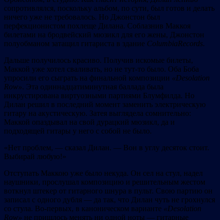
сопротивлялся, поскольку альбом, по сути, был готов и делать
ничего уже не требовалось. Но Джонстон был
перфекционистом похлеще Дилана. Соблазнив Маккоя
билетами на бродвейский мюзикл для его жены, Джонстон
полуобманом затащил гитариста в здание
Columbia
Records
.
Дальше получилось красиво. Получив искомые билеты,
Маккой уже хотел сваливать, но не тут-то было. Оба Боба
упросили его сыграть на финальной композиции
«
Desolation
Row»
. Эта одиннадцатиминутная баллада была
инкрустирована виртуозными партиями Блумфилда. Но
Дилан решил в последний момент заменить электрическую
гитару на акустическую. Затея выглядела сомнительно:
Маккой опаздывал на свой дурацкий мюзикл, да и
подходящей гитары у него с собой не было.
«Нет проблем, — сказал Дилан. — Вон в углу десяток стоит.
Выбирай любую!»
Отступать Маккою уже было некуда. Он сел на стул, надел
наушники, прослушал композицию и решительным жестом
воткнул штекер от гитарного шнура в пульт. Свою партию он
записал с одного дубля — да так, что Дилан чуть не грохнулся
со стула. Во-первых, в каноническом варианте
«Desolation
Row»
не пришлось менять ни одной ноты — гитарные