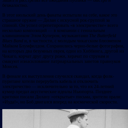
Зашел и расстрелял все ожидания публики — быстро и
безжалостно.
В этот июльский день фанаты испытали на себе, какое это
страшное оружие — Дилан с искусной рок-группой за
спиной. Он успел отрепетировать «в электричестве» всего
несколько композиций — в компании с гениальным
клавишником Элом Купером, музыкантами
The
Butterfield
Blues
Band
и, в частности, с молодым чикагским блюзменом
Майком Блумфилдом. Сохранились черно-белые фотографии,
на которых два безумных еврея, один из Хиббинга, другой из
Чикаго, корчат друг другу рожи, херачат по струнам и
смакуют изнасилование патриархальных заветов правнуков
Моисея.
В финале их выступления случился скандал, когда фолк-
пуритане хотели перерубить кабель и отключить
электричество — исключительно за то, что их 24-летний
кумир предал акустические идеалы Ньюпорта. Позднее
критики писали Дилану «открытые» письма, зрители орали:
«Иуда!», но Боб двигался вперед на космической скорости.