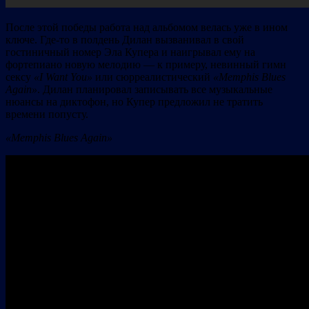
После этой победы работа над альбомом велась уже в ином
ключе. Где-то в полдень Дилан вызванивал в свой
гостиничный номер Эла Купера и наигрывал ему на
фортепиано новую мелодию — к примеру, невинный гимн
сексу
«I Want You»
или сюрреалистический
«Memphis Blues
Again»
. Дилан планировал записывать все музыкальные
нюансы на диктофон, но Купер предложил не тратить
времени попусту.
«Memphis Blues Again»