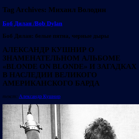
Tag Archives:
Михаил Володин
Боб Дилан /Bob Dylan
Боб Дилан: белые пятна, черные дыры
АЛЕКСАНДР КУШНИР О
ЗНАМЕНАТЕЛЬНОМ АЛЬБОМЕ
«BLONDE ON BLONDE» И ЗАГАДКАХ
В НАСЛЕДИИ ВЕЛИКОГО
АМЕРИКАНСКОГО БАРДА
текст:
Александр Кушнир