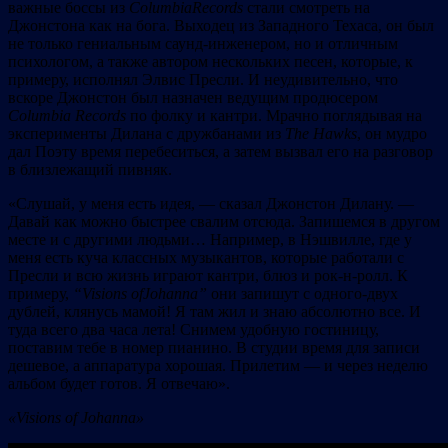
важные боссы из
Columbia
Records
стали смотреть на
Джонстона как на бога. Выходец из Западного Техаса, он был
не только гениальным саунд-инженером, но и отличным
психологом, а также автором нескольких песен, которые, к
примеру, исполнял Элвис Пресли. И неудивительно, что
вскоре Джонстон был назначен ведущим продюсером
Columbia
Records
по фолку и кантри. Мрачно поглядывая на
эксперименты Дилана с дружбанами из
The
Hawks
, он мудро
дал Поэту время перебеситься, а затем вызвал его на разговор
в близлежащий пивняк.
«Слушай, у меня есть идея, — сказал Джонстон Дилану. —
Давай как можно быстрее свалим отсюда. Запишемся в другом
месте и с другими людьми… Например, в Нэшвилле, где у
меня есть куча классных музыкантов, которые работали с
Пресли и всю жизнь играют кантри, блюз и рок-н-ролл. К
примеру,
“
Visions
of
Johanna”
они запишут с одного-двух
дублей, клянусь мамой! Я там жил и знаю абсолютно все. И
туда всего два часа лета! Снимем удобную гостиницу,
поставим тебе в номер пианино. В студии время для записи
дешевое, а аппаратура хорошая. Прилетим — и через неделю
альбом будет готов. Я отвечаю».
«Visions of Johanna»