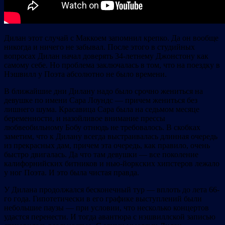
Дилан этот случай с Маккоем запомнил крепко. Да он вообще
никогда и ничего не забывал. После этого в студийных
вопросах Дилан начал доверять 34-летнему Джонстону как
самому себе. Но проблема заключалась в том, что на поездку в
Нэшвилл у Поэта абсолютно не было времени.
В ближайшие дни Дилану надо было срочно жениться на
девушке по имени Сара Лоундс — причем жениться без
лишнего шума. Красавица Сара была на седьмом месяце
беременности, и назойливое внимание прессы
любвеобильному Бобу отнюдь не требовалось. В скобках
заметим, что к Дилану всегда выстраивалась длинная очередь
из прекрасных дам, причем эта очередь, как правило, очень
быстро двигалась. Да что там девушки — все поколение
калифорнийских битников и нью-йоркских хипстеров лежало
у ног Поэта. И это была чистая правда.
У Дилана продолжался бесконечный тур — вплоть до лета 66-
го года. Гипотетически в его графике выступлений были
небольшие паузы — при условии, что несколько концертов
удастся перенести. И тогда авантюра с нэшвиллской записью