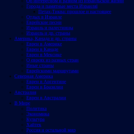
Об интересном и разном из израильской жизни
Города и памятные места Израиляl
Петах-Тиква: прошлое и настоящее
Отдых в Израиле
Еврейские песни
Израиль и палестинцы
Израиль и др. страны
Америка, Канада и др. страны
Евреи в Америке
Евреи в Канаде
Евреи в Мексике
О евреях из разных стран
Иные страны
Еврейскими маршрутами
Северная Америка
Евреи в Аргентине
Евреи в Бразилии
Австралия
Евреи в Австралии
В Мире
Политика
Экономика
Культура
Хайтек
Россия и остальной мир