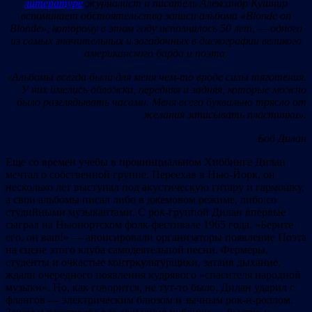
литературе
журналист и писатель Александр Кушнир
вспоминает обстоятельства записи альбома «Blonde on
Blonde», которому в этом году исполнилось 50 лет, — одного
из самых значительных и загадочных в дискографии великого
американского барда и поэта.
«Альбомы всегда были для меня чем-то вроде силы тяготения.
У них имелись обложки, передняя и задняя, которые можно
было разглядывать часами. Меня всего буквально трясло от
желания записывать пластинки».
Боб Дилан
Еще со времен учебы в провинциальном Хиббинге Дилан
мечтал о собственной группе. Переехав в Нью-Йорк, он
несколько лет выступал под акустическую гитару и гармошку,
а свои альбомы писал либо в джемовом режиме, либо со
студийными музыкантами. С рок-группой Дилан впервые
сыграл на Ньюпортском фолк-фестивале 1965 года. «Берите
его, он ваш!» — анонсировали организаторы появление Поэта
на сцене этого клуба самодеятельной песни. Фермеры,
студенты и очкастые контркультурщики, затаив дыхание,
ждали очередного появления кудрявого «спасителя народной
музыки». Но, как говорится, не тут-то было. Дилан ударил с
флангов — электрическим блюзом и зычным рок-н-роллом.