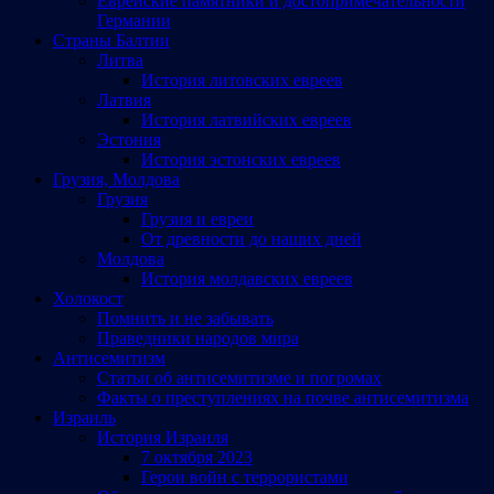
Еврейские памятники и достопримечательности
Германии
Страны Балтии
Литва
История литовских евреев
Латвия
История латвийских евреев
Эстония
История эстонских евреев
Грузия, Молдова
Грузия
Грузия и евреи
От древности до наших дней
Молдова
История молдавских евреев
Холокост
Помнить и не забывать
Праведники народов мира
Антисемитизм
Статьи об антисемитизме и погромах
Факты о преступлениях на почве антисемитизма
Израиль
История Израиля
7 октября 2023
Герои войн с террористами