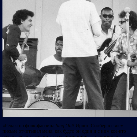
«Редактор фолк-фанзина
Sing Out!
Ирвин Силбер в своем
письме отчитывал меня, как будто он один и с ним кое-кто
еще владели ключами к реальному миру, — вспоминал