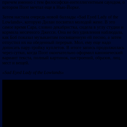
причем именно с тем философски-интеллигентным саундом, о
котором Поэт мечтал еще в Нью-Йорке.
Затем настала очередь новой баллады «Sad Eyed Lady of the
Lowlands», которую Дилан посвятил молодой жене. В это
самое время Сара, словно декабристка, сидела в углу студии и
кормила месячного Джесси. Она не без удивления наблюдала,
как Боб показал музыкантам посвященную ей песню, а затем
отпустил их на обеденный перерыв. Мол, ему еще надо
дописать пару-тройку куплетов. В итоге запись продолжилась
через сутки, когда Поэт окончательно оформил канонический
вариант текста, полный картинок, настроений, образов, лиц,
мест и вещей.
«Sad Eyed Lady of the Lowlands»