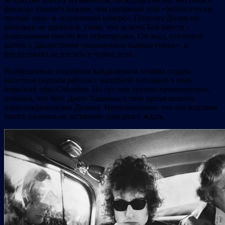
флюиды намного важнее, чем наушники или «экологически
чистый звук» в «одиночной камере». Поэтому Дилан ни
капельки не удивился, узнав, что за ночь Боб вместе с
помощником снесли все перегородки. Он знал, что порой
работа с Джонстоном «напоминала пьяные гонки», и
предпочитал не влезать в чужие дела.
Возмущенные подобным вандализмом хозяева студии
вылетели первым рейсом с жалобной петицией в нью-
йоркский офис
Columbia
. Но тут они крупно промахнулись,
позабыв, что босс Джон Хаммонд в свое время являлся
первооткрывателем Дилана. Неудивительно, что последствия
такого промаха не заставили себя долго ждать.