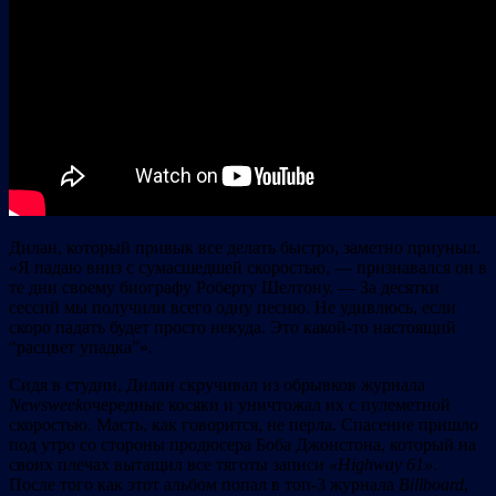
Дилан, который привык все делать быстро, заметно приуныл.
«Я падаю вниз с сумасшедшей скоростью, — признавался он в
те дни своему биографу Роберту Шелтону. — За десятки
сессий мы получили всего одну песню. Не удивлюсь, если
скоро падать будет просто некуда. Это какой-то настоящий
“расцвет упадка”».
Сидя в студии, Дилан скручивал из обрывков журнала
Newsweek
очередные косяки и уничтожал их с пулеметной
скоростью. Масть, как говорится, не перла. Спасение пришло
под утро со стороны продюсера Боба Джонстона, который на
своих плечах вытащил все тяготы записи
«
Highway 61»
.
После того как этот альбом попал в топ-3 журнала
Billboard
,