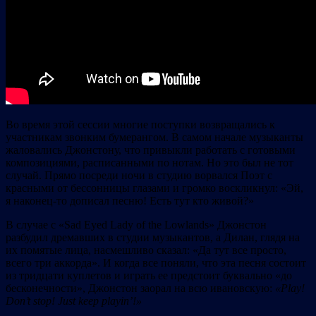
Во время этой сессии многие поступки возвращались к
участникам звонким бумерангом. В самом начале музыканты
жаловались Джонстону, что привыкли работать с готовыми
композициями, расписанными по нотам. Но это был не тот
случай. Прямо посреди ночи в студию ворвался Поэт с
красными от бессонницы глазами и громко воскликнул: «Эй,
я наконец-то дописал песню! Есть тут кто живой?»
В случае с «Sad Eyed Lady of the Lowlands» Джонстон
разбудил дремавших в студии музыкантов, а Дилан, глядя на
их помятые лица, насмешливо сказал: «Да тут все просто,
всего три аккорда». И когда все поняли, что эта песня состоит
из тридцати куплетов и играть ее предстоит буквально «до
бесконечности», Джонстон заорал на всю ивановскую:
«
Play!
Don’
t
stop!
Just
keep
playin’!»