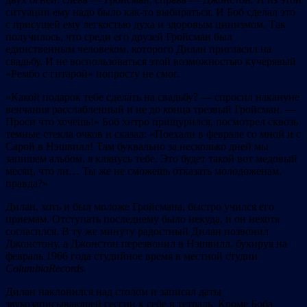
ситуации ему надо было как-то выбираться. И Боб сделал это
с присущей ему легкостью духа и здоровым цинизмом. Так
получилось, что среди его друзей Гройсман был
единственным человеком, которого Дилан пригласил на
свадьбу. И не воспользоваться этой возможностью кучерявый
«Рембо с гитарой» попросту не смог.
«Какой подарок тебе сделать на свадьбу? — спросил накануне
венчания расслабленный и не до конца трезвый Гройсман. —
Проси что хочешь!» Боб хитро прищурился, посмотрел сквозь
темные стекла очков и сказал: «Поехали в феврале со мной и с
Сарой в Нэшвилл! Там буквально за несколько дней мы
запишем альбом, я клянусь тебе. Это будет такой вот медовый
месяц, что ли… Ты же не сможешь отказать молодоженам,
правда?»
Дилан, хоть и был моложе Гройсмана, быстро учился его
приемам. Отступать последнему было некуда, и он нехотя
согласился. В ту же минуту радостный Дилан позвонил
Джонстону, а Джонстон перезвонил в Нэшвилл, букируя на
февраль 1966 года студийное время в местной студии
Columbia
Records
.
Дилан наклонился над столом и записал даты
звукозаписывающей сессии к себе в тетрадь. Кроме Боба