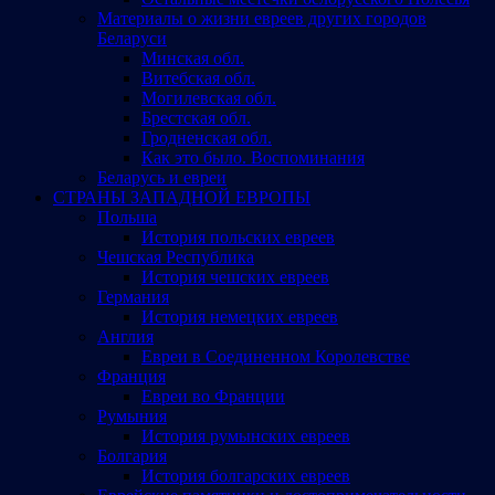
Материалы о жизни евреев других городов
Беларуси
Минская обл.
Витебская обл.
Могилевская обл.
Брестская обл.
Гродненская обл.
Как это было. Воспоминания
Беларусь и евреи
СТРАНЫ ЗАПАДНОЙ ЕВРОПЫ
Польша
История польских евреев
Чешская Республика
История чешских евреев
Германия
История немецких евреев
Англия
Евреи в Соединенном Королевстве
Франция
Евреи во Франции
Румыния
История румынских евреев
Болгария
История болгарских евреев