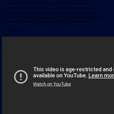
«Одиннадцать минут спустя это было записано, —
вспоминает он спустя годы. — Мы сыграли просто
безупречно, и никто не мог поверить, что это произошло.
Потому что все догадывались, что их жизни изменились. И
Нэшвилл изменился, и музыка вокруг изменилась».
«I Want You»