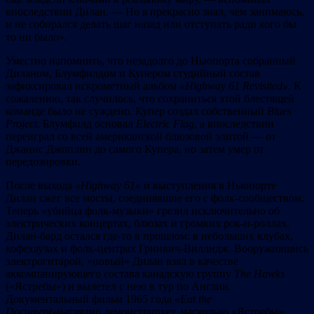
впоследствии Дилан. — Но я прекрасно знал, чем занимаюсь,
и не собирался делать шаг назад или отступать ради кого бы
то ни было».
Уместно напомнить, что незадолго до Ньюпорта собранный
Диланом, Блумфилдом и Купером студийный состав
зафиксировал искрометный альбом
«
Highway 61 Revisited»
. К
сожалению, так случилось, что сохраниться этой блестящей
команде было не суждено. Купер создал собственный
Blues
Project
, Блумфилд основал
Electric
Flag
, а впоследствии
переиграл со всей американской блюзовой элитой — от
Джанис Джоплин до самого Купера, но затем умер от
передозировки.
После выхода
«
Highway 61»
и выступления в Ньюпорте
Дилан сжег все мосты, соединявшие его с фолк-сообществом.
Теперь «убийца фолк-музыки» грезил исключительно об
электрических концертах, блюзах и громких рок-н-роллах.
Дилан-бард остался где-то в прошлом: в небольших клубах,
кофехаузах и фолк-центрах Гринвич-Виллидж. Вооружившись
электрогитарой, «новый» Дилан взял в качестве
аккомпанирующего состава канадскую группу
The
Hawks
(«Ястребы») и вылетел с нею в тур по Англии.
Документальный фильм 1965 года
«
Eat
the
Document»
наглядно демонстрирует, насколько «Ястребы»