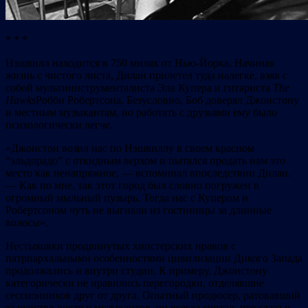
* * *
Нэшвилл находится в 750 милях от Нью-Йорка. Начиная
жизнь с чистого листа, Дилан прилетел туда налегке, взяв с
собой мультиинструменталиста Эла Купера и гитариста
The
Hawks
Робби Робертсона. Безусловно, Боб доверял Джонстону
и местным музыкантам, но работать с друзьями ему было
психологически легче.
«Джонстон возил нас по Нэшвиллу в своем красном
“эльдорадо” с откидным верхом и пытался продать нам это
место как ненапряжное, — вспоминал впоследствии Дилан.
— Как по мне, так этот город был словно погружен в
огромный мыльный пузырь. Тогда нас с Купером и
Робертсоном чуть не выгнали из гостиницы за длинные
волосы».
Нестыковки продвинутых хипстерских нравов с
патриархальными особенностями цивилизации Дикого Запада
продолжались и внутри студии. К примеру, Джонстону
категорически не нравились перегородки, отделявшие
сессионников друг от друга. Опытный продюсер, ратовавший
за чувство локтя у музыкантов, он всегда считал, что глаза и