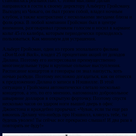
становилась реальностью. С этими мыслями Дилан
направился в гости к своему директору Альберту Гройсману.
Выходец из Чикаго, он был грозен собой, владел ночным
клубом, а также контрактами с несколькими звездами блюза и
фолк-рока. В любой компании Гройсман был в центре
внимания, разговаривал громким голосом и носил в кармане
кольт 45-го калибра, которым периодически приходилось
пользоваться. Как минимум для устрашения.
Альберт Гройсман, один из героев эпохального фильма
«
Don’
t
Look
Back»
, владел 25 процентами акций от доходов
Дилана. Поэтому его интересовали преимущественно
многонедельные туры и крупные сольные выступления.
Расписание концертов и гонорары он знал наизусть, хоть
ночью разбуди. Поэтому несложно догадаться, как он отнесся
к предложению Дилана о записи в Нэшвилле. В этой
ситуации у Гройсмана автоматически слетало несколько
концертов, а это, по его мнению, напоминало добровольное
швыряние долларов в открытую форточку. Поэтому спустя
несколько часов он ударом ноги вышиб дверь в офис
Джонстона и враждебно прорычал: «Чувак, если ты еще раз
вякнешь Дилану что-нибудь про Нэшвилл, клянусь тебе, ты
будешь уволен! Ты сейчас все прекрасно слышал! И два раза я
повторять не буду!»