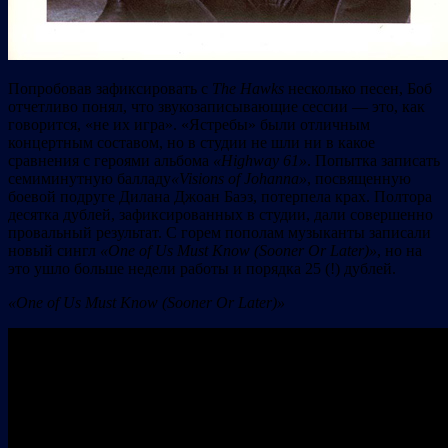
Попробовав зафиксировать с
The
Hawks
несколько песен, Боб
отчетливо понял, что звукозаписывающие сессии — это, как
говорится, «не их игра». «Ястребы» были отличным
концертным составом, но в студии не шли ни в какое
сравнения с героями альбома
«
Highway 61»
. Попытка записать
семиминутную балладу
«
Visions
of
Johanna»
, посвященную
боевой подруге Дилана Джоан Баэз, потерпела крах. Полтора
десятка дублей, зафиксированных в студии, дали совершенно
провальный результат. С горем пополам музыканты записали
новый сингл
«
One
of
Us
Must
Know (
Sooner
Or
Later)»
, но на
это ушло больше недели работы и порядка 25 (!) дублей.
«One of Us Must Know (Sooner Or Later)»