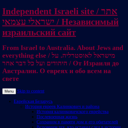
Independent Israeli site / אתר
ישראלי עצמאי / Независимый
израильский сайт
From Israel to Australia. About Jews and
everything else / מישראל לאוסטרליה. על
היהודים ועל כל דבר אחר / От Израиля до
Австралии. О евреях и обо всем на
свете
Skip to content
Menu
Еврейская Беларусь
История евреев Калинкович и района
История калинковичского еврейства
Послевоенная жизнь
Сохраним в памяти дом и его обитателей
Вспомним тех, кто оставил след в истории