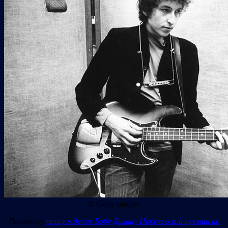
© Getty Images
По поводу
присуждения Бобу Дилану Нобелевской премии по