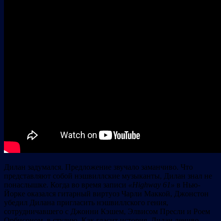
Дилан задумался. Предложение звучало заманчиво. Что
представляют собой нэшвиллские музыканты, Дилан знал не
понаслышке. Когда во время записи
«Highway 61»
в Нью-
Йорке оказался гитарный виртуоз Чарли Маккой, Джонстон
убедил Дилана пригласить нэшвиллского гения,
сотрудничавшего с Джонни Кэшем, Элвисом Пресли и Роем
Орбисоном, в студию. Как гласит история, Дилан лениво