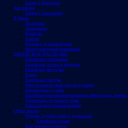
Евреи в Бразилии
Австралия
Евреи в Австралии
В Мире
Политика
Экономика
Культура
Хайтек
Россия и остальной мир
Международный терроризм
ЕВРЕЙСКОЕ НАСЛЕДИЕ
Еврейские праздники
Еврейские песни и мелодии
Еврейское местечко
Идиш
Еврейские притчи
Они оставили свой след в истории
Интересные судьбы
Еврейское коллекционирование: филателия, значки 
Материалы на разные темы
Генеалогия и поиски корней
Образ жизни
Туризм, путешествия и кулинария
Еврейская кухня
Благотворительность