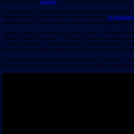
Фота 19.10.2022 (
крыніца
). Алег у цэнтры, Іцхак – другі справа
У нейкім сэнсе гэтая аўдыенцыя – прызнанне заслуг беларускаг
Міхоэлса
на тутэйшым «рускім тэатры» (праблема
не вырашае
Рэвалюцыйнай у тым жа Мінску. Або хаця б аднавіць выхад газ
Вярнуся, аднак, да тэмы «нацыянальная ідэя» – частавата ў н
зборнік з падобнай назвай – 17.05.2022 суд Мінскага раёна абвя
«Сабаки Эуропы» – па-беларуску было б «Сабакі Эўропы», па-ру
дзіцячай кніжцы
Іосіфа Бродскага
«Балада пра маленькі буксір
Сярод фігурантаў кнігі Лукашука & Гарунова, даступнай у сеціве
маюць пэўную вартасць, як бы ні пакепліваў
Зміцер Дзядзенка