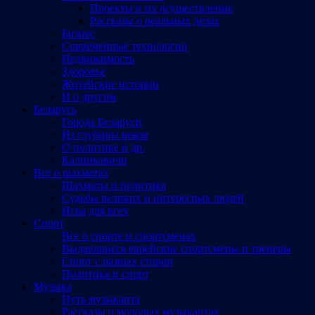
Проекты и их осуществление
Рассказы о реальных делах
Бизнес
Современные технологии
Недвижимость
Здоровье
Житейские истории
И о другом
Беларусь
Города Беларуси
Из глубины веков
О политике и др.
Калинковичи
Все о шахматах
Шахматы и политика
Судьбы великих и интересных людей
Игра для всех
Спорт
Все о спорте и спортсменах
Выдающиеся еврейские спортсмены и тренеры
Спорт с разных сторон
Политика и спорт
Музыка
Путь музыканта
Рассказы о молодых музыкантах