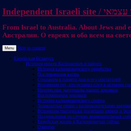
From Israel to Australia. About Jews and everything else / . על היהודים ועל כל דבר אחר
Австралии. О евреях и обо всем на свет
Skip to content
Menu
Еврейская Беларусь
История евреев Калинкович и района
История калинковичского еврейства
Послевоенная жизнь
Сохраним в памяти дом и его обитателей
Вспомним тех, кто оставил след в истории го
Интересные материалы наших земляков
Воспоминания земляков
История калинковичского спорта
Знаменитые евреи с калинковичскими корня
Вспомним трагически погибших евреев и бел
Поздравления по случаю знаменательных соб
Еврейская жизнь в Калинковичах сейчас
Озаричи