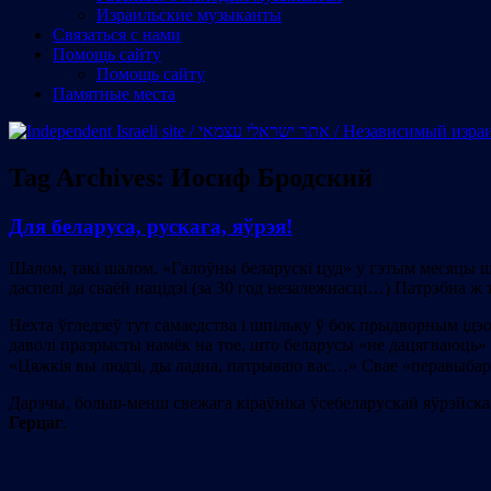
Израильские музыканты
Cвязаться с нами
Помощь сайту
Помощь сайту
Памятные места
Tag Archives:
Иосиф Бродский
Для беларуса, рускага, яўрэя!
Шалом, такі шалом. «Галоўны беларускі цуд» у гэтым месяцы шм
даспелі да сваёй націдэі (за 30 гoд незалежнасці…) Патрэбна ж 
Нехта ўгледзеў тут самаедства і шпільку ў бок прыдворным ідэ
даволі празрысты намёк на тое, што беларусы «не дацягваюць» 
«Цяжкія вы людзі, ды ладна, патрываю вас…» Свае «перавыбар
Дарэчы, больш-менш свежага кіраўніка ўсебеларускай яўрэйска
Герцаг
.