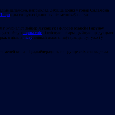
саліме дапаможа, напрыклад, дабіцца дошкі ў гонар
Саламона
Штэрн
» ды славутых ідышных пісьменнікаў на вул.
 г. журналіст
Зміцер Лукашук
і філосаф
Максім Гаруноў
суд занёс у «
чорны спіс
» і няісную інфармацыйную прадукцыю
рка, я цімала
пісаў
, аніякай ахвоты паўтарацца. Тут ужо і ў
е меней кніга – і радыёперадачы, на грунце якіх яна вырасла –