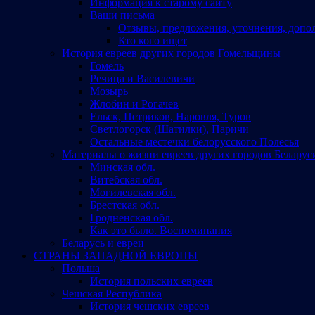
Информация к старому сайту
Ваши письма
Отзывы, предложения, уточнения, допо
Кто кого ищет
История евреев других городов Гомельщины
Гомель
Речица и Василевичи
Мозырь
Жлобин и Рогачев
Ельск, Петриков, Наровля, Туров
Светлогорск (Шатилки), Паричи
Остальные местечки белорусского Полесья
Материалы о жизни евреев других городов Беларус
Минская обл.
Витебская обл.
Могилевская обл.
Брестская обл.
Гродненская обл.
Как это было. Воспоминания
Беларусь и евреи
СТРАНЫ ЗАПАДНОЙ ЕВРОПЫ
Польша
История польских евреев
Чешская Республика
История чешских евреев