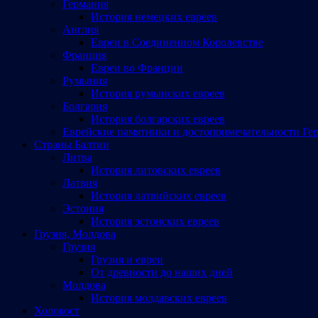
Германия
История немецких евреев
Англия
Евреи в Соединенном Королевстве
Франция
Евреи во Франции
Румыния
История румынских евреев
Болгария
История болгарских евреев
Еврейские памятники и достопримечательности Ге
Страны Балтии
Литва
История литовских евреев
Латвия
История латвийских евреев
Эстония
История эстонских евреев
Грузия, Молдова
Грузия
Грузия и евреи
От древности до наших дней
Молдова
История молдавских евреев
Холокост