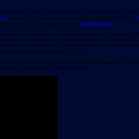
а яўрэйства. Праўда, застаецца няясным, як цёплы прыём у Іеру
цца
з канца ХХ ст.). Або павесіць шыльду ў памяць пра часопіс «
еты «Авив», сайт якой дзясяты месяц
не абнаўляецца
.
ашых краях прасуюць тых, каторыя
самі
шукаюць яе… Склалі ў 2020
сціў кнігу «экстрэмісцкай» (у той жа дзень той жа вялікаразумны 
ску «Собаки Европы»). Ну, пра тое, чаго вартая мясцовая цэнзу
» міліцэйскія знайшлі крамолу ¯\_(ツ)_/¯
, багата фацэтаў, такіх як аўтар sb.by
Рыгор Абрамовіч
… Тым н
(якому 17 кастрычніка г. г. споўнілася 50):