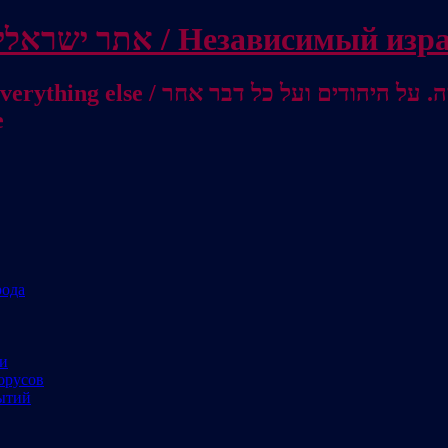
Independent Israeli site / אתר ישראלי עצמאי 
מישראל לאוסטרליה / От Израиля до
е
рода
ми
орусов
ытий