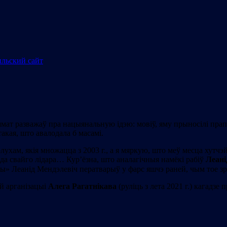
ат разважаў пра нацыянальную ідэю: мовіў, яму прыносілі прапан
такая, што авалодала б масамі.
олухам, якія множацца з 2003 г., а я мяркую, што меў месца хутч
да свайго лідара… Кур’ёзна, што аналагічныя намёкі рабіў
Леані
ы» Леанід Мендэлевіч ператварыў у фарс яшчэ раней, чым тое з
й арганізацыі
Алега Рагатнікава
(руліць з лета 2021 г.) кагадз