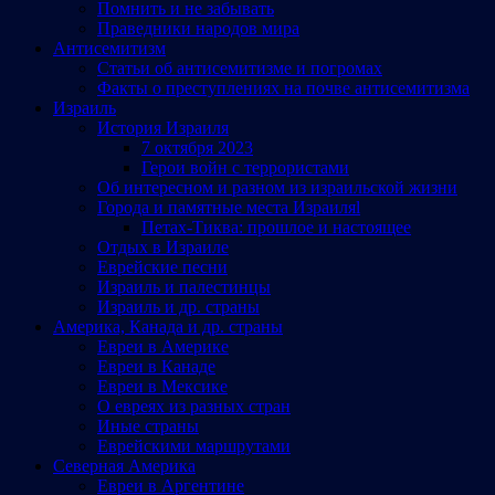
Помнить и не забывать
Праведники народов мира
Антисемитизм
Статьи об антисемитизме и погромах
Факты о преступлениях на почве антисемитизма
Израиль
История Израиля
7 октября 2023
Герои войн с террористами
Об интересном и разном из израильской жизни
Города и памятные места Израиляl
Петах-Тиква: прошлое и настоящее
Отдых в Израиле
Еврейские песни
Израиль и палестинцы
Израиль и др. страны
Америка, Канада и др. страны
Евреи в Америке
Евреи в Канаде
Евреи в Мексике
О евреях из разных стран
Иные страны
Еврейскими маршрутами
Северная Америка
Евреи в Аргентине