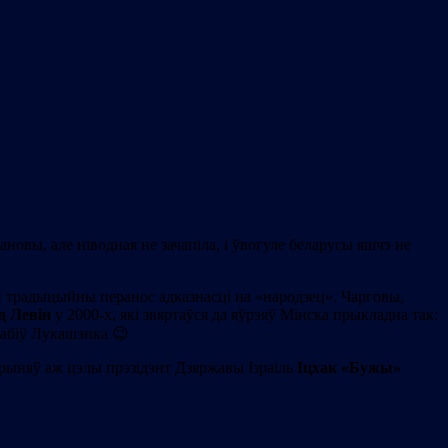
овы, але ніводная не зачапіла, і ўвогуле беларусы яшчэ не
эй традыцыйны перанос адказнасці на «народзец». Чарговы,
д Левін
у 2000-х, які звяртаўся да яўрэяў Мінска прыкладна так:
рабіў Лукашэнка 😉
е прыняў аж цэлы прэзідэнт Дзяржавы Ізраіль
Іцхак
«
Бужы
»