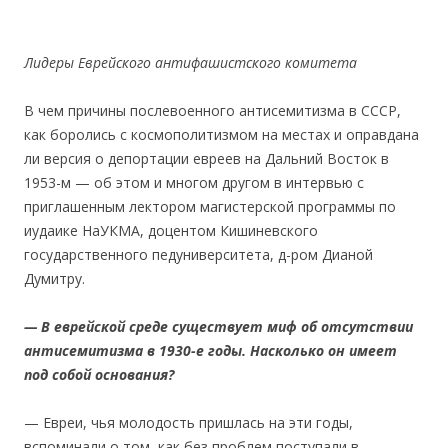
Лидеры Еврейского антифашистского комитета
В чем причины послевоенного антисемитизма в СССР,
как боролись с космополитизмом на местах и оправдана
ли версия о депортации евреев на Дальний Восток в
1953-м — об этом и многом другом в интервью с
приглашенным лектором магистерской программы по
иудаике НаУКМА, доцентом Кишиневского
государственного педуниверситета, д-ром Дианой
Думитру.
— В еврейской среде существует миф об отсутствии
антисемитизма в 1930-е годы. Насколько он имеет
под собой основания?
— Евреи, чья молодость пришлась на эти годы,
вспоминали о том, как без проблем поступали в