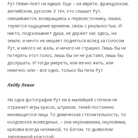
Рут Левин поет на идише. Еще – на иврите, французском,
английском, русском. У тех, кто слышит Рут,
смешиваются, возвращаясь к первоисточнику, языки,
теряется ощущение времени, связь с реальностью. И
никто, подсказывает душа, не держит нас здесь, на
земле, и ничто не мешает подняться вслед за голосом
Рут, и никого не жаль, и ничего не страшно. Лишь бы не
потерять этот голос, лишь бы он не растаял, лишь бы
дослушать. И тогда умереть, или вечно жить, или
невечно, или – все одно, только бы пела Рут.
Лейбу Левин
Ни одна фотография Рут ни в малейшей степени не
отражает игры красок, штрихов, теней постоянно
меняющегося лица. То девическая стеснительность, то
колдовское всеведенье, – она неузнаваема, неуловима,
красива всегда неземной, то Богом, то дьяволом
дарованной красотой.