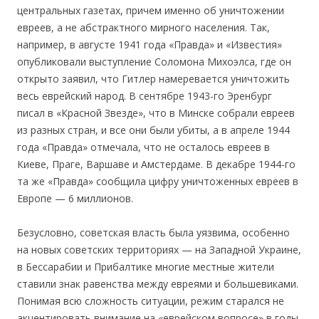
центральных газетах, причем именно об уничтожении
евреев, а не абстрактного мирного населения. Так,
например, в августе 1941 года «Правда» и «Известия»
опубликовали выступление Соломона Михоэлса, где он
открыто заявил, что Гитлер намеревается уничтожить
весь еврейский народ. В сентябре 1943-го Эренбург
писал в «Красной Звезде», что в Минске собрали евреев
из разных стран, и все они были убиты, а в апреле 1944
года «Правда» отмечала, что не осталось евреев в
Киеве, Праге, Варшаве и Амстердаме. В декабре 1944-го
та же «Правда» сообщила цифру уничтоженных евреев в
Европе — 6 миллионов.
Безусловно, советская власть была уязвима, особенно
на новых советских территориях — на Западной Украине,
в Бессарабии и Прибалтике многие местные жители
ставили знак равенства между евреями и большевиками.
Понимая всю сложность ситуации, режим старался не
акцентировать внимание на «еврейском вопросе» в годы