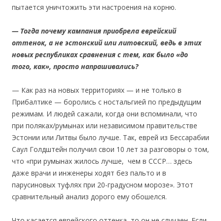
пытается уничтожить эти настроения на корню.
— Тогда почему кампания приобрела еврейский
оттенок, а не эстонский или литовский, ведь в этих
новых республиках сравнения с тем, как было «до
того, как», просто напрашивались?
— Как раз на новых территориях — и не только в
Прибалтике — боролись с ностальгией по предыдущим
режимам. И людей сажали, когда они вспоминали, что
при поляках/румынах или независимом правительстве
Эстонии или Литвы было лучше. Так, еврей из Бессарабии
Саул Голдштейн получил свои 10 лет за разговоры о том,
что «при румынах жилось лучше, чем в СССР… здесь
даже врачи и инженеры ходят без пальто и в
парусиновых туфлях при 20-градусном морозе». Этот
сравнительный анализ дорого ему обошелся.
Что касается еврейского оттенка, то он не случаен. Если