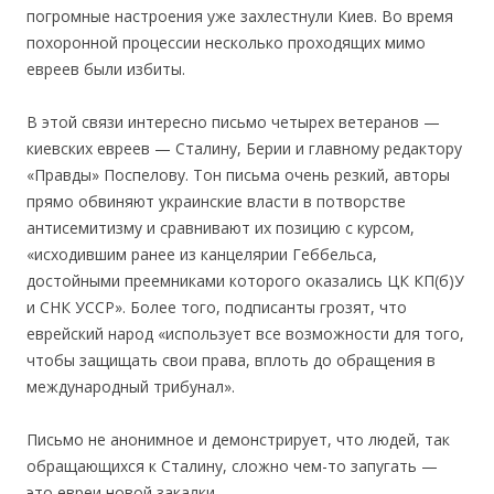
погромные настроения уже захлестнули Киев. Во время
похоронной процессии несколько проходящих мимо
евреев были избиты.
В этой связи интересно письмо четырех ветеранов —
киевских евреев — Сталину, Берии и главному редактору
«Правды» Поспелову. Тон письма очень резкий, авторы
прямо обвиняют украинские власти в потворстве
антисемитизму и сравнивают их позицию с курсом,
«исходившим ранее из канцелярии Геббельса,
достойными преемниками которого оказались ЦК КП(б)У
и СНК УССР». Более того, подписанты грозят, что
еврейский народ «использует все возможности для того,
чтобы защищать свои права, вплоть до обращения в
международный трибунал».
Письмо не анонимное и демонстрирует, что людей, так
обращающихся к Сталину, сложно чем-то запугать —
это евреи новой закалки.