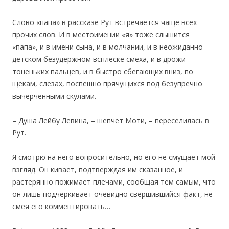
Слово «папа» в рассказе Рут встречается чаще всех
прочих слов. И в местоимении «я» тоже слышится
«папа», и в имени сына, и в молчании, и в неожиданно
детском безудержном всплеске смеха, и в дрожи
тоненьких пальцев, и в быстро сбегающих вниз, по
щекам, слезах, поспешно прячущихся под безупречно
вычерченными скулами.
– Душа Лейбу Левина, – шепчет Моти, – переселилась в
Рут.
Я смотрю на него вопросительно, но его не смущает мой
взгляд. Он кивает, подтверждая им сказанное, и
растерянно пожимает плечами, сообщая тем самым, что
он лишь подчеркивает очевидно свершившийся факт, не
смея его комментировать…