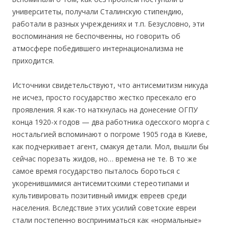
университеты, получали Сталинскую стипендию,
работали в разных учреждениях и т.п. Безусловно, эти
воспоминания не беспочвенны, но говорить об
атмосфере победившего интернационализма не
приходится.
Источники свидетельствуют, что антисемитизм никуда
не исчез, просто государство жестко пресекало его
проявления. Я как-то наткнулась на донесение ОГПУ
конца 1920-х годов — два работника одесского морга с
ностальгией вспоминают о погроме 1905 года в Киеве,
как подчеркивает агент, смакуя детали. Мол, вышли бы
сейчас порезать жидов, но… времена не те. В то же
самое время государство пыталось бороться с
укоренившимися антисемитскими стереотипами и
культивировать позитивный имидж евреев среди
населения. Вследствие этих усилий советские евреи
стали постепенно восприниматься как «нормальные»