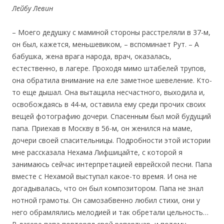
Лейбу Левин
– Моего дедушку с маминой стороны расстреляли в 37-м,
он был, кажется, меньшевиком, – вспоминает Рут. – А
бабушка, жена врага народа, врач, оказалась,
естественно, в лагере. Проходя мимо штабелей трупов,
она обратила внимание на еле заметное шевеление. Кто-
то еще дышал. Она вытащила несчастного, выходила и,
освобождаясь в 44-м, оставила ему среди прочих своих
вещей фотографию дочери. Спасенным был мой будущий
папа. Приехав в Москву в 56-м, он женился на маме,
дочери своей спасительницы. Подробности этой истории
мне рассказала Нехама Лифшицайте, с которой я
занимаюсь сейчас интерпретацией еврейской песни. Папа
вместе с Нехамой выступал какое-то время. И она не
догадывалась, что он был композитором. Папа не знал
нотной грамоты. Он самозабвенно любил стихи, они у
него обрамлялись мелодией и так обретали цельность…