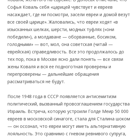
Софья Коваль себя «царицей чувствует и евреев
насаждает, где ни посмотри, засели евреи и домой везут
все своей царице». Жаловались, что евреи ходят «в
изысканных шелках, шерсти, модных туфлях («они
победили»), а молдаване — оборванные, босиком,
голодными» — вот, мол, она советская (читай —
еврейская) справедливость. Все это продолжалось до
тех пор, пока в Москве ясно дали понять — все связи
жены Коваля и вся ее подноготная проверены и
перепроверены — дальнейшие обращения
рассматриваться не будут.
После 1948 года в СССР появляется антисемитизм
политический, вызванный провозглашением государства
Израиль. Встреча, которую устроили Голде Меир 50 000
евреев в московской синагоге, стала для Сталина шоком
— он осознал, что евреи могут иметь альтернативную
лояльность. Это сравнимо с гневом ревнивого супруга,