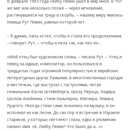
В феврале 1983 года Лейбу Левин ушел в мир иной. В тот
же миг или несколько позже – через мгновение,
растянувшееся на траур и скорбь, – нашему миру явилась
певица Рут Левин, равных которой нет.
– Я думаю, папа хотел, чтобы я стала его продолжением,
– говорит Рут, – чтобы я пела так, как пел он…
«Мой отец был художником слова, – писала Рут. – Чтец и
певец на идише, композитор, он пользовался в
тридцатых годах огромной популярностью в еврейских
литературных кругах Румынии, в многочисленных городах
и местечках, где выступал с гастролями, читая
гениальные басни Штейнберга, прозу Переца, Надира,
Шолом-Алейхема, стихи Хальперна, Магнера, Левика,
Луцкого. Иногда стихи сами ложились на музыку, и он
исполнял их как песни. До сих пор я встречаю в Израиле
стариков, у которых светлеют глаза, едва я упоминаю
папино имя. «А, Лейбу Левин? Это было да-а…»»