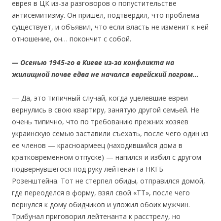
еврея в ЦК из-за разговоров о попустительстве
антисемитизму. Он пришел, подтвердил, что проблема
существует, и объявил, что если власть не изменит к ней
отношение, он… покончит с собой.
— Осенью 1945-го в Киеве из-за конфликта на
жилищной почве едва не начался еврейский погром…
— Да, это типичный случай, когда уцелевшие евреи
вернулись в свою квартиру, занятую другой семьей. Не
очень типично, что по требованию прежних хозяев
украинскую семью заставили съехать, после чего один из
ее членов — красноармеец (находившийся дома в
кратковременном отпуске) — напился и избил с другом
подвернувшегося под руку лейтенанта НКГБ
Розенштейна. Тот не стерпел обиды, отправился домой,
где переоделся в форму, взял свой «ТТ», после чего
вернулся к дому обидчиков и уложил обоих мужчин.
Трибунал приговорил лейтенанта к расстрелу, но