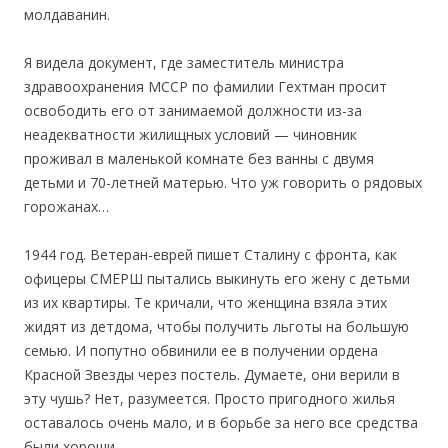
молдаванин.
Я видела документ, где заместитель министра
здравоохранения МССР по фамилии Гехтман просит
освободить его от занимаемой должности из-за
неадекватности жилищных условий — чиновник
проживал в маленькой комнате без ванны с двумя
детьми и 70-летней матерью. Что уж говорить о рядовых
горожанах…
1944 год. Ветеран-еврей пишет Сталину с фронта, как
офицеры СМЕРШ пытались выкинуть его жену с детьми
из их квартиры. Те кричали, что женщина взяла этих
жидят из детдома, чтобы получить льготы на большую
семью. И попутно обвинили ее в получении ордена
Красной Звезды через постель. Думаете, они верили в
эту чушь? Нет, разумеется. Просто пригодного жилья
оставалось очень мало, и в борьбе за него все средства
были хороши.