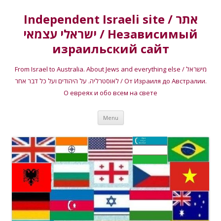
Independent Israeli site / אתר
ישראלי עצמאי / Независимый
израильский сайт
From Israel to Australia. About Jews and everything else / מישראל
לאוסטרליה. על היהודים ועל כל דבר אחר / От Израиля до Австралии.
О евреях и обо всем на свете
Skip
Menu
to
content