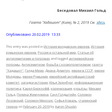
Беседовал Михаил Гольд
Газета “Хадашот” (Киев), № 2, 2019 См.
здесь
Опубликовано 20.02.2019 13:33
This entry was posted in
История молдавских евреев
,
История
румынских евреев
,
Россия и остальной мир
,
Статьи об
антисемитизме и погромах
and tagged
антиеврейские
погромы
,
Антисемитизм
,
борьба с космополитизмом
,
газета
"Хадашот"
,
Голда Меир
,
Диана Думитру
,
евреи в СССР
,
евреи
Молдовы
,
евреи Румынии
,
еврейский антифашистский
комитет
,
загадки истории
,
Илья Эренбург
,
информационная
политика
,
Карел Беркхофф
,
коренизация
,
курьёзы
,
Михаил
Гольд
,
Полина Жемчужина
,
Саул Голдштейн
,
Соломон
Лозовский
,
Соломон Михоэлс
,
Софья Коваль
,
сталинский
террор
on
February 20, 2019
by
Aaron Shustin
.