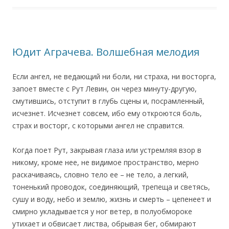
Юдит Аграчева. Волшебная мелодия
Если ангел, не ведающий ни боли, ни страха, ни восторга,
запоет вместе с Рут Левин, он через минуту-другую,
смутившись, отступит в глубь сцены и, посрамленный,
исчезнет. Исчезнет совсем, ибо ему откроются боль,
страх и восторг, с которыми ангел не справится.
Когда поет Рут, закрывая глаза или устремляя взор в
никому, кроме нее, не видимое пространство, мерно
раскачиваясь, словно тело ее – не тело, а легкий,
тоненький проводок, соединяющий, трепеща и светясь,
сушу и воду, небо и землю, жизнь и смерть – цепенеет и
смирно укладывается у ног ветер, в полуобмороке
утихает и обвисает листва, обрывая бег, обмирают