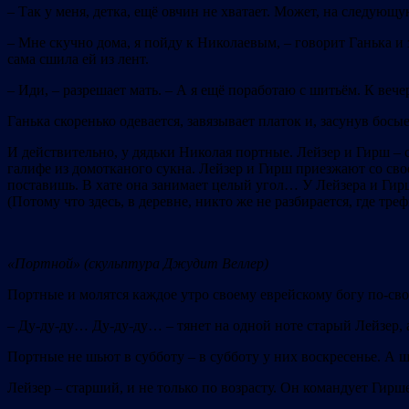
– Так у меня, детка, ещё овчин не хватает. Может, на следующ
– Мне скучно дома, я пойду к Николаевым, – говорит Ганька и 
сама сшила ей из лент.
– Иди, – разрешает мать. – А я ещё поработаю с шитьём. К веч
Ганька скоренько одевается, завязывает платок и, засунув бос
И действительно, у дядьки Николая портные. Лейзер и Гирш –
галифе из домотканого сукна. Лейзер и Гирш приезжают со сво
поставишь. В хате она занимает целый угол… У Лейзера и Гирша
(Потому что здесь, в деревне, никто же не разбирается, где тр
«Портной» (скульптура Джудит Веллер)
Портные и молятся каждое утро своему еврейскому богу по-св
– Ду-ду-ду… Ду-ду-ду… – тянет на одной ноте старый Лейзер, а
Портные не шьют в субботу – в субботу у них воскресенье. А ш
Лейзер – старший, и не только по возрасту. Он командует Гирш