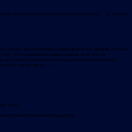
амару в розовом шёлковом платье и просто куклу – ту, что мать
лупы, свитки, шьют молодым парням форсистые френчи и брюки
гер». Но их машина большая, ножная, её на стол не
 еду только в их чугунках и подавать только в их мисках.
 в одной и той же миске…)
одой Гирш.
 понедельник или какая-нибудь среда.