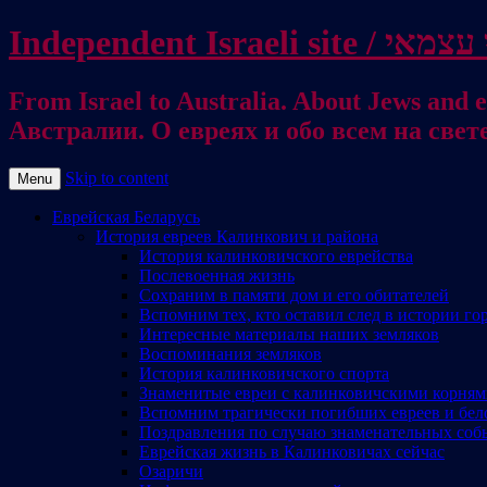
From Israel to Australia. About Jews and everything else / . על היהודים ועל כל דבר אחר
Австралии. О евреях и обо всем на свет
Skip to content
Menu
Еврейская Беларусь
История евреев Калинкович и района
История калинковичского еврейства
Послевоенная жизнь
Сохраним в памяти дом и его обитателей
Вспомним тех, кто оставил след в истории го
Интересные материалы наших земляков
Воспоминания земляков
История калинковичского спорта
Знаменитые евреи с калинковичскими корня
Вспомним трагически погибших евреев и бел
Поздравления по случаю знаменательных соб
Еврейская жизнь в Калинковичах сейчас
Озаричи