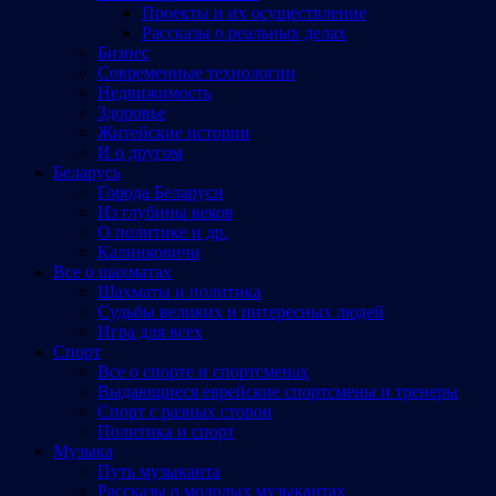
Проекты и их осуществление
Рассказы о реальных делах
Бизнес
Современные технологии
Недвижимость
Здоровье
Житейские истории
И о другом
Беларусь
Города Беларуси
Из глубины веков
О политике и др.
Калинковичи
Все о шахматах
Шахматы и политика
Судьбы великих и интересных людей
Игра для всех
Спорт
Все о спорте и спортсменах
Выдающиеся еврейские спортсмены и тренеры
Спорт с разных сторон
Политика и спорт
Музыка
Путь музыканта
Рассказы о молодых музыкантах