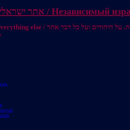
Independent Israeli site / אתר ישראלי עצמאי 
מישראל לאוסטרליה / От Израиля до
е
рода
ми
орусов
ытий