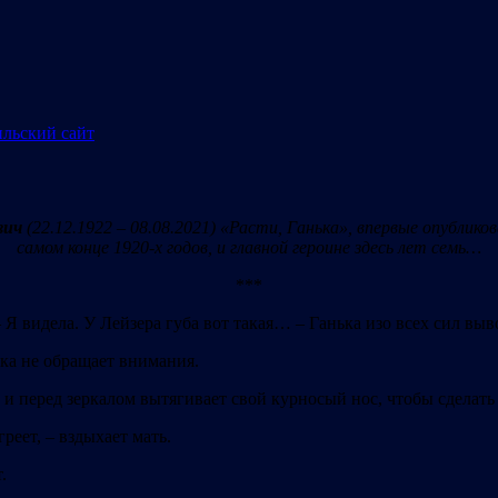
вич
(22.12.1922
–
08.08.
2021)
«Расти,
Ганька»,
впервые
опублико
самом
конце
1920-х
годов,
и
главной
героине
здесь
лет
семь…
***
– Я видела. У Лейзера губа вот такая… – Ганька изо всех сил в
нька не обращает внимания.
о и перед зеркалом вытягивает свой курносый нос, чтобы сделать
еет, – вздыхает мать.
.