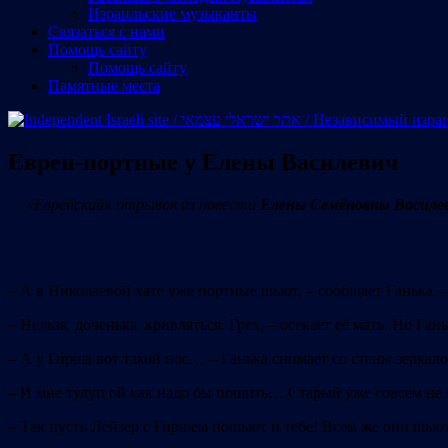
Израильские музыканты
Cвязаться с нами
Помощь сайту
Помощь сайту
Памятные места
Евреи-портные у Елены Василевич
«Еврейский»
отрывок
из
повести
Елены
Семёновны В
асиле
– А в Николаевой хате уже портные шьют, – сообщает Ганька. 
– Нельзя, доченька, кривляться. Грех, – осекает её мать. Но Га
– А у Гирша вот такой нос… – Ганька снимает со стены зеркал
– И мне тулуп ой как надо бы пошить… Старый уже совсем не гр
– Так пусть Лейзер с Гиршем пошьют и тебе! Всем же они шьют