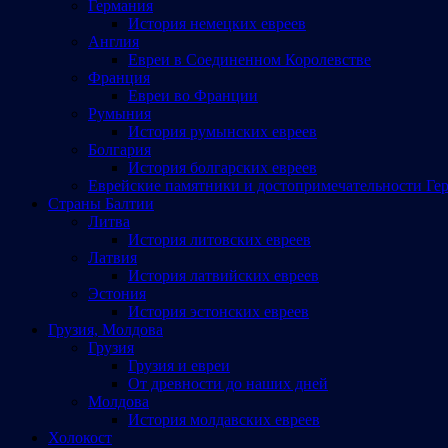
Германия
История немецких евреев
Англия
Евреи в Соединенном Королевстве
Франция
Евреи во Франции
Румыния
История румынских евреев
Болгария
История болгарских евреев
Еврейские памятники и достопримечательности Ге
Страны Балтии
Литва
История литовских евреев
Латвия
История латвийских евреев
Эстония
История эстонских евреев
Грузия, Молдова
Грузия
Грузия и евреи
От древности до наших дней
Молдова
История молдавских евреев
Холокост