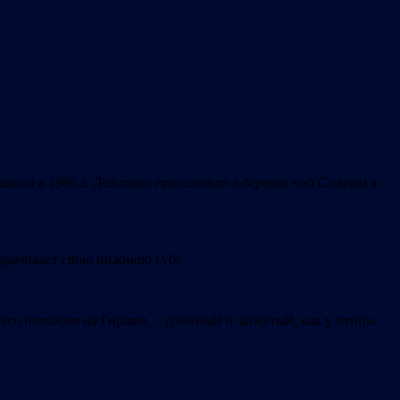
ванной
в
1966
г.
Действие
происходит
в
деревне
под
Слуцком
в
ыворачивает свою нижнюю губу.
 его похожим на Гиршев, – длинный и загнутый, как у птицы.