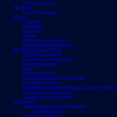
Евреи в Бразилии
Австралия
Евреи в Австралии
В Мире
Политика
Экономика
Культура
Хайтек
Россия и остальной мир
Международный терроризм
ЕВРЕЙСКОЕ НАСЛЕДИЕ
Еврейские праздники
Еврейские песни и мелодии
Еврейское местечко
Идиш
Еврейские притчи
Они оставили свой след в истории
Интересные судьбы
Еврейское коллекционирование: филателия, значки 
Материалы на разные темы
Генеалогия и поиски корней
Образ жизни
Туризм, путешествия и кулинария
Еврейская кухня
Благотворительность