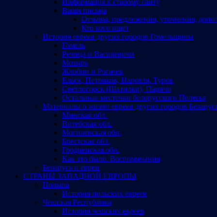
Информация к старому сайту
Ваши письма
Отзывы, предложения, уточнения, допо
Кто кого ищет
История евреев других городов Гомельщины
Гомель
Речица и Василевичи
Мозырь
Жлобин и Рогачев
Ельск, Петриков, Наровля, Туров
Светлогорск (Шатилки), Паричи
Остальные местечки белорусского Полесья
Материалы о жизни евреев других городов Беларус
Минская обл.
Витебская обл.
Могилевская обл.
Брестская обл.
Гродненская обл.
Как это было. Воспоминания
Беларусь и евреи
СТРАНЫ ЗАПАДНОЙ ЕВРОПЫ
Польша
История польских евреев
Чешская Республика
История чешских евреев