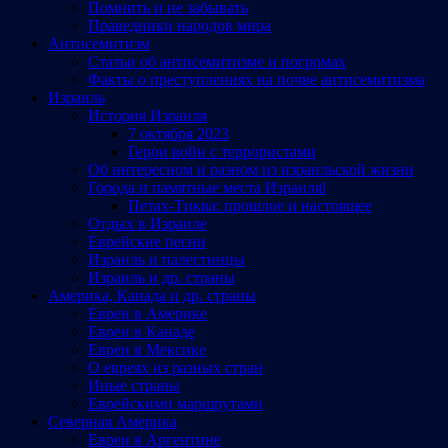
Помнить и не забывать
Праведники народов мира
Антисемитизм
Статьи об антисемитизме и погромах
Факты о преступлениях на почве антисемитизма
Израиль
История Израиля
7 октября 2023
Герои войн с террористами
Об интересном и разном из израильской жизни
Города и памятные места Израиляl
Петах-Тиква: прошлое и настоящее
Отдых в Израиле
Еврейские песни
Израиль и палестинцы
Израиль и др. страны
Америка, Канада и др. страны
Евреи в Америке
Евреи в Канаде
Евреи в Мексике
О евреях из разных стран
Иные страны
Еврейскими маршрутами
Северная Америка
Евреи в Аргентине