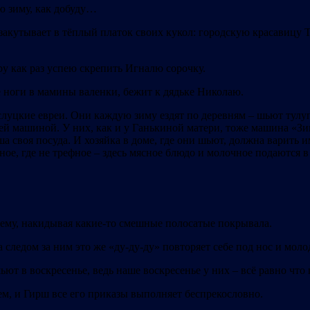
ую зиму, как добуду…
закутывает в тёплый платок своих кукол: городскую красавицу Т
еру как раз успею скрепить Игналю сорочку.
ые ноги в мамины валенки, бежит к дядьке Николаю.
 слуцкие евреи. Они каждую зиму ездят по деревням – шьют ту
ей машиной. У них, как и у Ганькиной матери, тоже машина «Зин
 своя посуда. И хозяйка в доме, где они шьют, должна варить им
ефное, где не трефное – здесь мясное блюдо и молочное подаются
оему, накидывая какие-то смешные полосатые покрывала.
 следом за ним это же «ду-ду-ду» повторяет себе под нос и мол
ьют в воскресенье, ведь наше воскресенье у них – всё равно что
ем, и Гирш все его приказы выполняет беспрекословно.