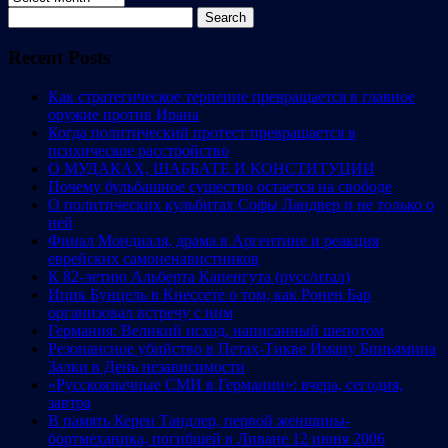
Search
for:
Recent Posts
Как стратегическое терпение превращается в главное
оружие против Ирана
Когда политический протест превращается в
психическое расстройство
О МУДАКАХ, ШАББАТЕ И КОНСТИТУЦИИ
Почему бульбашное существо остается на свободе
О политических кульбитах Софы Ландвер и не только о
ней
Финал Мондиаля, драма в Аргентине и реакция
еврейских самоненавистников
К 82-летию Альберта Капенгута (русс/итал)
Ицик Бунцель в Кнессете о том, как Ронен Бар
организовал встречу с ним
Германия: Великий исход, написанный шепотом
Резонансное убийство в Петах-Тикве Иману Биньямина
Залки в День независимости
«Русскоязычные СМИ в Германии»: вчера, сегодня,
завтра
В память Керен Тандлер, первой женщины-
бортмеханика, погибшей в Ливане 12 июня 2006