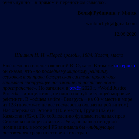
очень душно – в прямом и переносном смыслах.
Вольф Рубинчик
, г. Минск
wrubinchyk[at]gmail.com
12.06.2020
Шишкин И. И. «Перед грозой», 1884. Холст, масло
Ещё немного о цене заявлений В. Сукало. В том же
интервью
он сказал, что «
по последнему мировому рейтингу
верховенства права белорусская система правосудия
занимает лидирующее положение на постсоветском
пространстве
». Но заглянем в
отчёт
2020 г. «World Justice
Project» – инициативы, не один год публикующей мировые
рейтинги. В «общем зачёте» Беларусь – на 68-м месте в мире
из 128 (почему-то не все государства охвачены рейтингом).
Нас опережают Эстония (10-е место), Грузия (42-е) и
Казахстан (62-е). По соблюдению фундаментальных прав
Синеокая вообще в хвосте… Увы, не нашёл ни одной
номинации, в которой РБ занимала бы «
лидирующее
положение
» среди постсоветских стран.