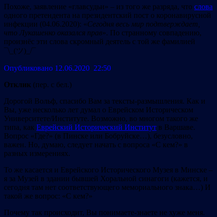
Похоже, заявление «главсудьи» – из того же разряда, что
слова
одного претендента на президентский пост о коронавирусной
инфекции (04.06.2020): «
Сегодня весь мир подтверждает,
что Лукашенко оказался прав
». По странному совпадению,
произнёс эти слова скромный деятель с той же фамилией
¯\_(ツ)_/¯
Опубликовано 12.06.2020 22:50
Отклик
(пер. с бел.)
Дорогой Вольф, спасибо Вам за тексты-размышления. Как и
Вы, уже несколько лет думал о Еврейском Историческом
Университете/Институте. Возможно, во многом такого же
типа, как
Еврейский Исторический Институт
в Варшаве.
Вопрос «Где?» (в Пинске или Бобруйске…), безусловно,
важен. Но, думаю, следует начать с вопроса «С кем?» в
разных измерениях.
То же касается и Еврейского Исторического Музея в Минске –
я за Музей в здании бывшей Хоральной синагоги (кажется, и
сегодня там нет соответствующего мемориального знака…) И
такой же вопрос: «С кем?»
Почему так происходит, Вы понимаете-знаете не хуже меня.