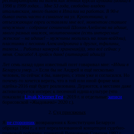
реставраторами на виленских летних курсах иудаики (идиш) в
1998 и 1999 годах… Мне
53 г
ода
, св
о
бодн
о
вл
а
д
е
ю
и
тальянск
им, много бываю в Италии на работах. В 90-е
бывал очень часто в синагоге на ул. Кропоткина, и
отъезжающие евреи оставляли мне всё, моментом ставшее
ненужным – собрание сочинений Шолом-Алейхема на идише,
много разных книжек, молитвенников (есть интересные
женские – на идише! – мужчины молились на лошн-койдэш),
пластинки с песнями Александровича и других, тфилины,
талесы… Работал камерой хранения
)))),
это
в
сё
сейчас
у
м
еня
.
Спасибо
! А гройсн данк! (л
и
твацк
ий
и
д
и
ш)))
Лет семь назад один известный поэт говаривал мне: «
Идиш в
Беларуси умер…
» Если бы не Андрей и ещё несколько
человек, то сейчас я бы, наверно, с этим уже и согласился. Но
почему-то хочется верить, что в той или иной форме моя
идейка-2016 ещё будет реализована. Держится, а местами даже
активизируется интерес к песенной идиш-культуре (что
показали «
Litvak Klezmer Fest
» 2019 г. и отдельные
записи
борисовской «Жыдовачкі» 2020 г.).
2.
Суд присяжных
Я
не сторонник
возвращения к Конституции Беларуси
образца 1994 г., а вот нереализованной концепции судебно-
правовой реформы, принятой Верховным Советом 1992 г.,