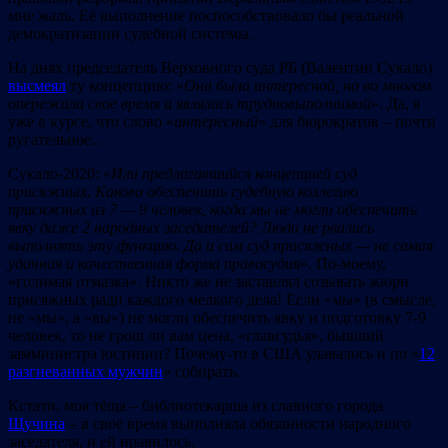
мне жаль. Её выполнение поспособствовало бы реальной
демократизации судебной системы.
На днях председатель Верховного суда РБ (Валентин Сукало)
высмеял
ту концепцию: «
Она была интересной, но во многом
опережала свое время и являлась трудновыполнимой
». Да, я
уже в курсе, что слово «
интересный
» для бюрократов – почти
ругательное…
Сукало-2020: «
Или предлагавшийся концепцией суд
присяжных. Каково обеспечить судебную коллегию
присяжных из 7 — 9 человек, когда мы не могли обеспечить
явку даже 2 народных заседателей? Люди не рвались
выполнять эту функцию. Да и сам суд присяжных — не самая
удачная и качественная форма правосудия
». По-моему,
«голимая отмазка». Никто же не заставлял созывать жюри
присяжных ради каждого мелкого дела! Если «
мы
» (в смысле,
не «мы», а «вы») не могли обеспечить явку и подготовку 7-9
человек, то не грош ли вам цена, «главсудья», бывший
замминистра юстиции? Почему-то в США удавалось и по «
12
разгневанных мужчин
» собирать.
Кстати, моя тёща – библиотекарша из славного города
Щучина
– в своё время выполняла обязанности народного
заседателя, и ей нравилось.