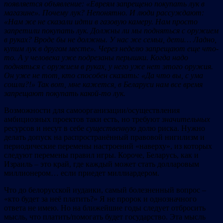
появляется объявление: «Евреям запрещено покупать лук в
магазине». Почему лук? Непонятно. И люди рассуждают:
«Нам же не сказали идти в газовую камеру. Нам просто
запретили покупать лук. Должны ли мы подняться с оружием
в руках? Вроде бы не должны. У нас же семьи, дети… Ладно,
купим лук в другом месте». Через неделю запрещают еще что-
то. А у человека уже подрезаны перышки. Когда надо
подняться с оружием в руках, у него уже нет этого оружия.
Он уже не тот, кто способен сказать: «Да что вы, с ума
сошли?!» Так вот, мне кажется, в Беларуси нам все время
запрещают покупать какой-то лук.
Возможности для самоорганизации/осуществления
амбициозных проектов таки есть, но требуют
знач
ительных
ресурсов и несут в себе
с
ущественную
долю риска. Нужно
делать допуск на распространённый правовой нигилизм и
периодические перемены настроений «наверху», из которых
следуют перемены правил игры. Короче, Беларусь, как и
Израиль – это край, где каждый может стать долларовым
миллионером… если приедет миллиардером.
Что до белорусской иудаики, самый болезненный вопрос –
«кто будет за неё платить?» Я не пророк и однозначного
ответа не имею. Но на ближейшие годы следует отбросить
мысль, что платить/помогать будет государство. Эта мысль