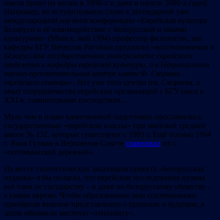
имела право на жизнь в 1990-х и даже в начале 2000-х гадоў.
Например, во вступительном слове к легендарной уже
международной научной конференции «Еврейская культура
Беларуси и её взаимодействие с белорусской и иными
культурами» (Минск, май 1994) профессор филологии, зав.
кафедры БГУ Вячеслав Рагойша предлагал «
восстановление в
Бел
орус
ском
государственном университете еврейского
отделения и кафедры еврейской культуры, а
в Нац
иональн
ом
на
учно-
просветительном ц
ентр
е
имени Ф. Ск
орины –
евр
ейск
ого сект
ора
». Нет уже того центра им. Скорины, а
опыт сотрудничества еврейских организаций с БГУ имел в
ХХІ в. сомнительные последствия…
Мало чем в плане качественной подготовки прославились
государственные «еврейские классы» при минской средней
школе № 132, которые существуют с 1993 г. Ещё осенью 1994
г. Яков Гутман в Верховном Совете
сравнивал
их с
«потёмкинской деревней».
На месте гипотетических заказчиков проекта «Белорусская
иудаика» я бы полагал, что еврейские исследования нужны
всё-таки не государству – и даже не белорусскому обществу –
а самим евреям. Чтобы образованные мои соплеменники
приобрели внятное представление о прошлом и будущем, а
затем обновили местную «этноэлиту».