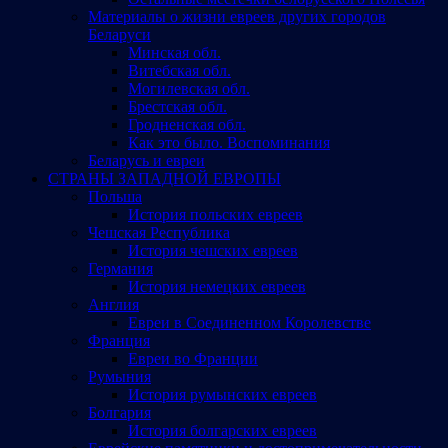
Материалы о жизни евреев других городов
Беларуси
Минская обл.
Витебская обл.
Могилевская обл.
Брестская обл.
Гродненская обл.
Как это было. Воспоминания
Беларусь и евреи
СТРАНЫ ЗАПАДНОЙ ЕВРОПЫ
Польша
История польских евреев
Чешская Республика
История чешских евреев
Германия
История немецких евреев
Англия
Евреи в Соединенном Королевстве
Франция
Евреи во Франции
Румыния
История румынских евреев
Болгария
История болгарских евреев