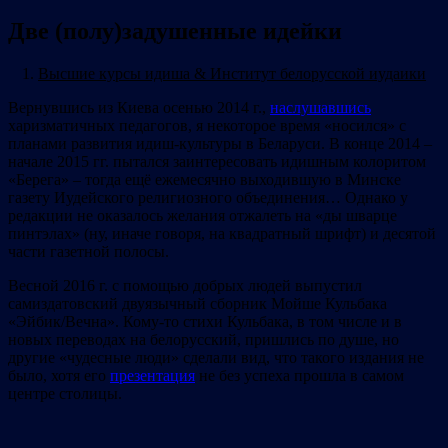
Две (полу)задушенные идейки
1.
Высшие курсы идиша & Институт белорусской иудаики
Вернувшись из Киева осенью 2014 г.,
наслушавшись
харизматичных педагогов, я некоторое время «носился» с
планами развития идиш-культуры в Беларуси. В конце 2014 –
начале 2015 гг. пытался заинтересовать идишным колоритом
«Берега» – тогда ещё ежемесячно выходившую в Минске
газету Иудейского религиозного объединения… Однако у
редакции не оказалось желания отжалеть на «ды шварце
пинтэлах» (ну, иначе говоря, на квадратный шрифт) и десятой
части газетной полосы.
Весной 2016 г. с помощью добрых людей выпустил
самиздатовский двуязычный сборник Мойше Кульбака
«Эйбик/Вечна». Кому-то стихи Кульбака, в том числе и в
новых переводах на белорусский, пришлись по душе, но
другие «чудесные люди» сделали вид, что такого издания не
было, хотя его
презентация
не без успеха прошла в самом
центре столицы.