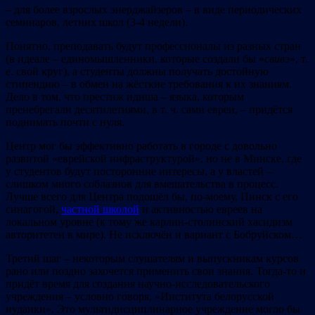
– для более взрослых энерджайзеров – в виде периодических
семинаров, летних школ (3-4 недели).
Понятно, преподавать будут профессионалы из разных стран
(в идеале – единомышленники, которые создали бы «
св
ивэ
», т.
е. свой круг), а студенты должны получать достойную
стипендию – в обмен на жёсткие требования к их знаниям.
Дело в том, что престиж идиша – языка, которым
пренебрегали десятилетиями, в т. ч. сами евреи, – придётся
поднимать почти с нуля.
Цeнтр мог бы эффективно работать в городе с довольно
развитой «еврейской инфраструктурой», но не в Минске, где
у студентов будут посторонние интересы, а у властей –
слишком много соблазнов для вмешательства в процесс.
Лучше всего для Центра подошёл бы, по-моему, Пинск с его
синагогой,
частной школой
и активностью евреев на
локальном уровне (к тому же карлин-столинский хасидизм
авторитетен в мире). Не исключён и вариант с Бобруйском…
Третий шаг – некоторым слушателям и выпускникам курсов
рано или поздно захочется применить свои знания. Тогда-то и
придёт время для создания научно-исследовательского
учреждения – условно говоря, «Института белорусской
иудаики». Это мультидисциплинарное учреждение могло бы