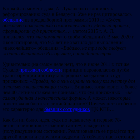
В какой-то момент даже А. Лукашенко склонился к
реформированию суда в Беларуси. Уже не раз цитировалось
обещание
из предвыборной программы 2010 г.: «
Будет
обеспечен полноценный состязательный судебный процесс,
сформирован суд присяжных
…
» (летом 2015 г. А. Л.
признался, что «
не помнит
» о своём обещании). В мае 2020 г.
я констатировал, что 9,5 лет не хватило для выполнения
«высочайшего» обещания: «
Видимо, не три года следует
ждать обещанного Рыгорычем, а тридцать три
».
Удивительно (на самом деле нет), что в июне 2011 г. тот же
Сукало
призывал соблюсти
принцип народовластия путём
трансформации института народных заседателей в суд
присяжных: «
Правда, по очень ограниченному количеству дел
и только в вышестоящих судах
». Видимо, тогда юрист с более
чем 40-летним стажем не понимал, что суд присяжных – «
не
самая удачная и качественная форма
».
А может, некоторые
просто «колеблются с линией партии»? Почему нет: особенно
это характерно для
бывших сотрудников
ЦК КПБ…
Как бы ни было, идея, судя по недавнему интервью 78-
летнего чиновника «главной газете», находится в
(полу)задушенном состоянии. Реализовывать её придётся при
другой власти и с другими кадрами. А сейчас у нас в столице