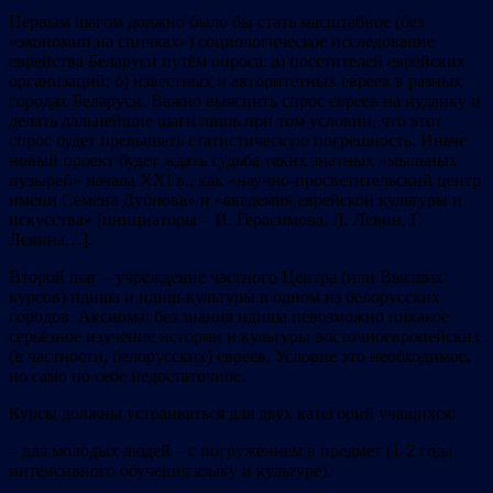
Первым шагом должно было бы стать масштабное (без
«экономии на спичках») социологическое исследование
еврейства Беларуси путём опроса: а) посетителей еврейских
организаций; б) известных и авторитетных евреев в разных
городах Беларуси. Важно выяснить спрос евреев на иудаику и
делать дальнейшие шаги лишь при том условии, что этот
спрос будет превышать статистическую погрешность. Иначе
новый проект будет ждать судьба таких знатных «мыльных
пузырей» начала ХХІ в., как «научно-просветительский центр
имени Семёна Дубнова» и «академия еврейской культуры и
искусства» [инициаторы – И. Герасимова, Л. Левин, Г.
Левина…].
Второй шаг – учреждение частного Центра (или Высших
курсов) идиша и идиш-культуры в одном из белорусских
городов. Аксиома: без знания идиша невозможно никакое
серьёзное изучение истории и культуры восточноевропейских
(в частности, белорусских) евреев. Условие это необходимое,
но само по себе недостаточное.
Курсы должны устраиваться для двух категорий учащихся:
– для молодых людей – с погружением в предмет (1-2 года
интенсивного обучения языку и культуре).