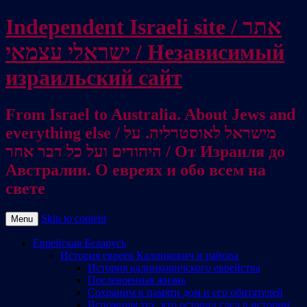
Independent Israeli site / אתר
ישראלי עצמאי / Независимый
израильский сайт
From Israel to Australia. About Jews and
everything else / מישראל לאוסטרליה. על
היהודים ועל כל דבר אחר / От Израиля до
Австралии. О евреях и обо всем на
свете
Skip to content
Menu
Еврейская Беларусь
История евреев Калинкович и района
История калинковичского еврейства
Послевоенная жизнь
Сохраним в памяти дом и его обитателей
Вспомним тех, кто оставил след в истории