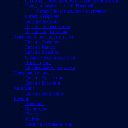
Об интересном и разном из израильской жизни
Города и памятные места Израиляl
Петах-Тиква: прошлое и настоящее
Отдых в Израиле
Еврейские песни
Израиль и палестинцы
Израиль и др. страны
Америка, Канада и др. страны
Евреи в Америке
Евреи в Канаде
Евреи в Мексике
О евреях из разных стран
Иные страны
Еврейскими маршрутами
Северная Америка
Евреи в Аргентине
Евреи в Бразилии
Австралия
Евреи в Австралии
В Мире
Политика
Экономика
Культура
Хайтек
Россия и остальной мир