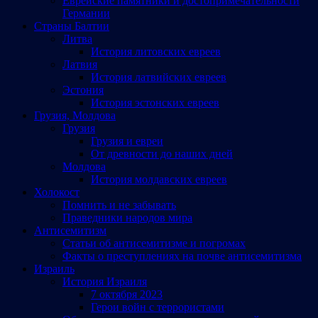
Еврейские памятники и достопримечательности
Германии
Страны Балтии
Литва
История литовских евреев
Латвия
История латвийских евреев
Эстония
История эстонских евреев
Грузия, Молдова
Грузия
Грузия и евреи
От древности до наших дней
Молдова
История молдавских евреев
Холокост
Помнить и не забывать
Праведники народов мира
Антисемитизм
Статьи об антисемитизме и погромах
Факты о преступлениях на почве антисемитизма
Израиль
История Израиля
7 октября 2023
Герои войн с террористами