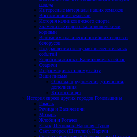
города
Интересные материалы наших земляков
Воспоминания земляков
История калинковичского спорта
Знаменитые евреи с калинковичскими
корнями
Вспомним трагически погибших евреев и
белорусов
Поздравления по случаю знаменательных
событий
Еврейская жизнь в Калинковичах сейчас
Озаричи
Информация к старому сайту
Ваши письма
Отзывы, предложения, уточнения,
дополнения
Кто кого ищет
История евреев других городов Гомельщины
Гомель
Речица и Василевичи
Мозырь
Жлобин и Рогачев
Ельск, Петриков, Наровля, Туров
Светлогорск (Шатилки), Паричи
Остальные местечки белорусского Полесья