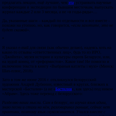
предлагать лекции, ещё лучшие, чем
эта
, устраивать научные
конференции и экспедиции по бывшим местечкам, выпускать
журнал каждые 2 или 3 месяца, а не «в годы-ряды»…
Да, указанные шаги – каждый по отдельности и все вместе –
похожи на утопию, но, как говорится, «
если захотите, это не
будет сказко
й
».
*
Я указал e-mail для связи (как обычно делаю), надеясь хоть на
какие-то отзывы «ответственных лиц», будь то из ИРО,
«Джойнта», музея истории и культуры евреев Беларуси, или,
на худой конец, от «реформистов». Какое там! Не помогло и
включение текста в книгу «Выбраныя катлеты і мухі» (Минск:
Шах-плюс, 2018).
Зато в том же июне 2016 г. откликнулся белорусский
художник Андрей Дубинин, известный в кругах, близких к
мастерской «Басталия» (а не «
Бастилия
», как здесь) под ником
«Абрам». Здесь тоже перевод с белорусского:
Разделяю
ваши мысли
. Сам я бел
о
рус,
но изучал язык идиш,
знаю песни и стихи на нём, разговаривал раньше, сейчас нет
практики, поэтому язык скукоживается. Учился вместе с