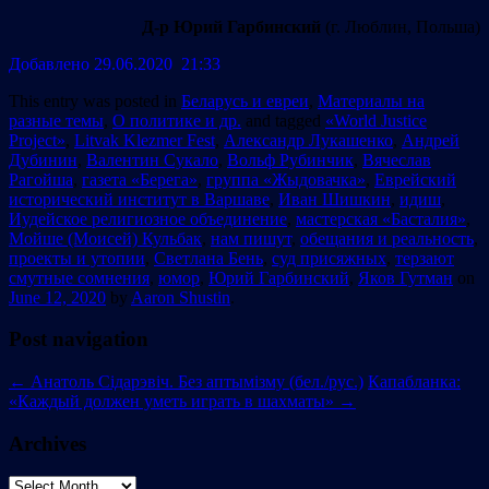
Д-р Юрий Гарбинский
(г. Люблин, Польша)
Добавлено 29.06.2020 21:33
This entry was posted in
Беларусь и евреи
,
Материалы на
разные темы
,
О политике и др.
and tagged
«World Justice
Project»
,
Litvak Klezmer Fest
,
Александр Лукашенко
,
Андрей
Дубинин
,
Валентин Сукало
,
Вольф Рубинчик
,
Вячеслав
Рагойша
,
газета «Берега»
,
группа «Жыдовачка»
,
Еврейский
исторический институт в Варшаве
,
Иван Шишкин
,
идиш
,
Иудейское религиозное объединение
,
мастерская «Басталия»
,
Мойше (Моисей) Кульбак
,
нам пишут
,
обещания и реальность
,
проекты и утопии
,
Светлана Бень
,
суд присяжных
,
терзают
смутные сомнения
,
юмор
,
Юрий Гарбинский
,
Яков Гутман
on
June 12, 2020
by
Aaron Shustin
.
Post navigation
←
Анатоль Сідарэвіч. Без аптымізму (бел./рус.)
Капабланка:
«Каждый должен уметь играть в шахматы»
→
Archives
Archives