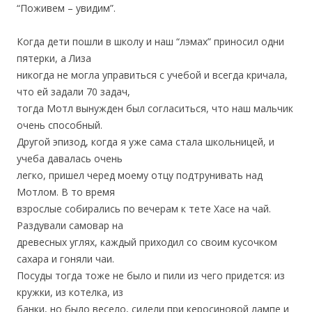
“Поживем – увидим”.
Когда дети пошли в школу и наш “лэмах” приносил одни
пятерки, а Лиза
никогда не могла управиться с учебой и всегда кричала,
что ей задали 70 задач,
тогда Мотл вынужден был согласиться, что наш мальчик
очень способный.
Другой эпизод, когда я уже сама стала школьницей, и
учеба давалась очень
легко, пришел черед моему отцу подтрунивать над
Мотлом. В то время
взрослые собирались по вечерам к тете Хасе на чай.
Раздували самовар на
древесных углях, каждый приходил со своим кусочком
сахара и гоняли чаи.
Посуды тогда тоже не было и пили из чего придется: из
кружки, из котелка, из
банки, но было весело, сидели при керосиновой лампе и