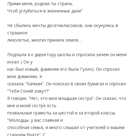
Прими меня, родная ты страна,
Чтоб углубиться в жизненные дали”
Не сбылись мечты десятиклассиков, они окунулись в
страшное
лихолетье, многих приняла земля…
Подошла я к директору школы и спросила зачем он меня
искал. ( Он у
нас был новый, фамилия его была Гулло). Он спросил
мою фамилию, я
сказала: “Хапман”. Он поискал в своих бумагах и спросил:
“Тебя Соней зовут?“
Я говорю: “Нет, это моя младшая сестра”. Он сказал, что
мне и моей сестре есть
похвальные грамоты за шестой и за второй классы.
”Молодцы, у вас славная и
способная семья, я много слышал от учителей о вашем
старшем брате”. С