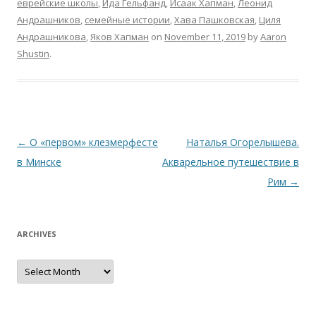
еврейские школы
,
Ида Гельфанд
,
Исаак Хапман
,
Леонид
Андрашников
,
семейные истории
,
Хава Пашковская
,
Циля
Андрашникова
,
Яков Хапман
on
November 11, 2019
by
Aaron
Shustin
.
Post
←
О «первом» клезмерфесте
Наталья Огорелышева.
navigation
в Минске
Акварельное путешеcтвие в
Рим
→
ARCHIVES
Archives