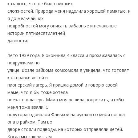
казалось, что не было никаких
сложностей. Природа меня наделила хорошей памятью, и
я до мельчайших
подробностей могу описать забавные и печальные
истории пятидесятилетней
давности.
Лето 1939 года. Я окончила 4 класса и прохажавалась с
подружками по
улице. Возле райкома комсомола я увидела, что готовят
к отправке детей в
пионерский лагерь. Я пришла домой и говорю своей
маме, что я бы тоже хотела
поехать в лагерь. Мама моя решила попросить, чтобы
меня тоже взяли. С
полуторагодовалой Фанькой на руках и со мной пошла
она в райком. Там во
дворе стояли подводы, на которых отправляли детей.
Когда мы зашли, там