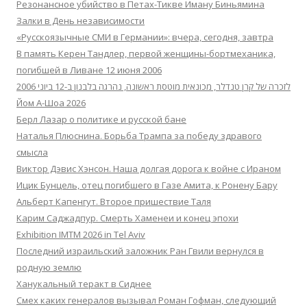
Резонансное убийство в Петах-Тикве Иману Биньямина
Залки в День независимости
«Русскоязычные СМИ в Германии»: вчера, сегодня, завтра
В память Керен Тандлер, первой женщины-бортмеханика,
погибшей в Ливане 12 июня 2006
לזכרה של קרן טנדלר, מכונאית מוטסת ראשונה, נהרגה בלבנון ב-12 ביוני 2006
Йом А-Шоа 2026
Берл Лазар о политике и русской бане
Наталья Плюснина. Борьба Трампа за победу здравого
смысла
Виктор Дэвис Хэнсон. Наша долгая дорога к войне с Ираном
Ицик Бунцель, отец погибшего в Газе Амита, к Ронену Бару
Альберт Капенгут. Второе пришествие Таля
Карим Саджадпур. Смерть Хаменеи и конец эпохи
Exhibition IMTM 2026 in Tel Aviv
Последний израильский заложник Ран Гвили вернулся в
родную землю
Ханукальный теракт в Сиднее
Смех каких генералов вызывал Роман Гофман, следующий