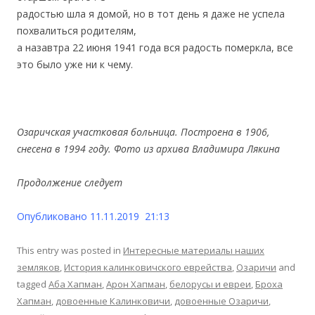
радостью шла я домой, но в тот день я даже не успела
похвалиться родителям,
а назавтра 22 июня 1941 года вся радость померкла, все
это было уже ни к чему.
Озаричская участковая больница. Построена в 1906,
снесена в 1994 году. Фото из архива Владимира Лякина
Продолжение следует
Опубликовано 11.11.2019 21:13
This entry was posted in
Интересные материалы наших
земляков
,
История калинковичского еврейства
,
Озаричи
and
tagged
Аба Хапман
,
Арон Хапман
,
белорусы и евреи
,
Броха
Хапман
,
довоенные Калинковичи
,
довоенные Озаричи
,