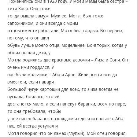
Поженились они в 1920 году. У моей мамы была сестра –
тетя Хася. Она тоже
тогда вышла замуж. Муж ее, Мотл, был тоже
сапожником, и они всегда с моим
отцом вместе работали. Мотл был гордый. Во-первых,
потому, что он шил
обувь лучше моего отца, модельнее. Во-вторых, когда у
обоих пошли дети, у
Мотла родились две красивые девочки – Лиза и Соня. Он
очень ими гордился. У
нас были мальчики – Аба и Арон. Жили почти всегда
вместе и, если наварят
большой чугун картошки для всех, то Лиза всегда не
пускала, боялась, что ей
достанется мало, а если напекут баранки, всем по паре,
то она требовала, чтобы
у нее висел баранок на каждом из десяти пальцев. Аба
наш ей всегда уступал и
Мотл говорил что он лэмах (глупый). Мой отец говорил: