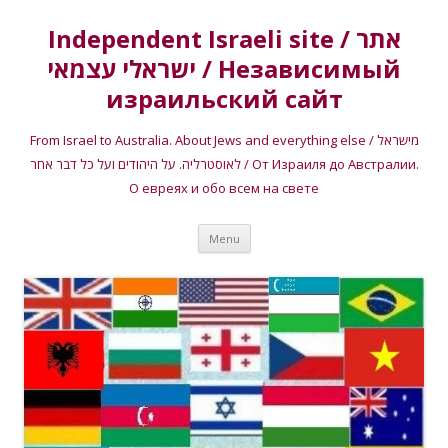
Independent Israeli site / אתר
ישראלי עצמאי / Независимый
израильский сайт
From Israel to Australia. About Jews and everything else / מישראל
לאוסטרליה. על היהודים ועל כל דבר אחר / От Израиля до Австралии.
О евреях и обо всем на свете
Skip
Menu
to
content