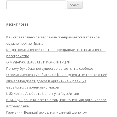
Search
for:
RECENT POSTS
Как стратегическое терпение превращается в главное
оружие против Ирана
Когда политический протест превращается в психическое
расстройство
О МУДАКАХ, ШАББАТЕ И КОНСТИТУЦИИ
Почему бульбашное существо остается на свободе
О политических кульбитах Софы Ландвер и не только о ней
Финал Мондиаля, драма в Аргентине и реакция
еврейских самоненавистников
К 82-летию Альберта Капенгута (русс/итал)
Ицик Бунцель в Кнессете о том, как Ронен Бар организовал
встречу с ним
Германия: Великий исход, написанный шепотом