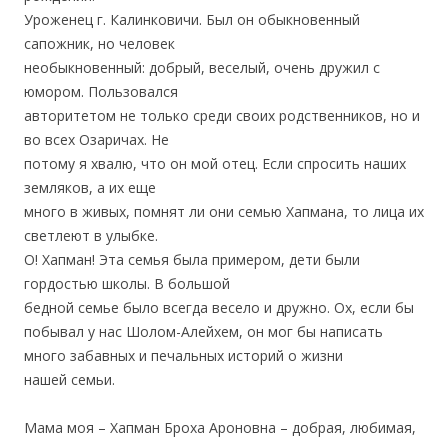
Уроженец г. Калинковичи. Был он обыкновенный
сапожник, но человек
необыкновенный: добрый, веселый, очень дружил с
юмором. Пользовался
авторитетом не только среди своих родственников, но и
во всех Озаричах. Не
потому я хвалю, что он мой отец. Если спросить наших
земляков, а их еще
много в живых, помнят ли они семью Хапмана, то лица их
светлеют в улыбке.
О! Хапман! Эта семья была примером, дети были
гордостью школы. В большой
бедной семье было всегда весело и дружно. Ох, если бы
побывал у нас Шолом-Алейхем, он мог бы написать
много забавных и печальных историй о жизни
нашей семьи.
Мама моя – Хапман Броха Ароновна – добрая, любимая,