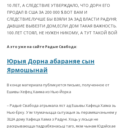
10 ЛЕТ, А СЛЕДСТВИЕ УТВЕРЖДАЛО, ЧТО ДОРН ЕГО
ПРОДАЛ В США ЗА 200 000 $.ВОТ ВАМ И
СЛЕДСТВИЕ.ЛУЧШЕ БЫ ВЗЯЛИ ЗА ЗАД ВЛАСТИ РАДУНЯ;
ДАВШИЕ ВЫВЕЗТИ ДОМ,ЕСЛИ ДОМ ТАКАЯ ВАЖНОСТЬ.
100 ЛЕТ СТОЯЛ, НЕ НУЖЕН НИКОМУ, А ТУТ ТАКОЙ ВОЙ
А это уже на сайте Радые Свабода:
Юрыя Дорна абараняе сын
Ярмошынай
В конце материала публикуется письмо, полученное от
Ешивы Хефец Хаима из Нью-Йорка
– Радыё Свабода атрымала ліст ад Ешывы Хафеца Хаіма зь
Нью-Ёрку. У ім тлумачыцца сытуацыя зь перамяшчэньнем у
ЗША дому Хафеца Хаіма з Радуні. Хоць у лісьце не
раскрываюцца падрабязнасьці таго, якім чынам Юдэйскае