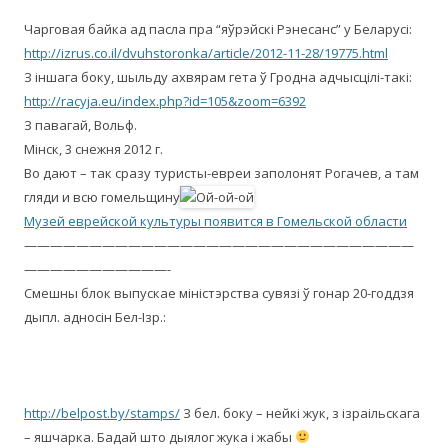
Чарговая байка ад пасла пра “яўрэйскі Рэнесанс” у Беларусі:
http://izrus.co.il/dvuhstoronka/article/2012-11-28/19775.html
З іншага боку, шыльду ахвярам гета ў Гродна адчысцілі-такі:
http://racyja.eu/index.php?id=105&zoom=6392
З павагай, Вольф.
Мінск, 3 снежня 2012 г.
Во дают – так сразу туристы-евреи заполонят Рогачев, а там
гляди и всю гомельщину
Музей еврейской культуры появится в Гомельской области
——————————————————————————————
———————————-
Смешны блок выпускае міністэрства сувязі ў гонар 20-годдзя
дыпл. адносін Бел-Ізр.:
http://belpost.by/stamps/
З бел. боку – нейкі жук, з ізраільскага
– яшчарка. Бадай што дыялог жука і жабы