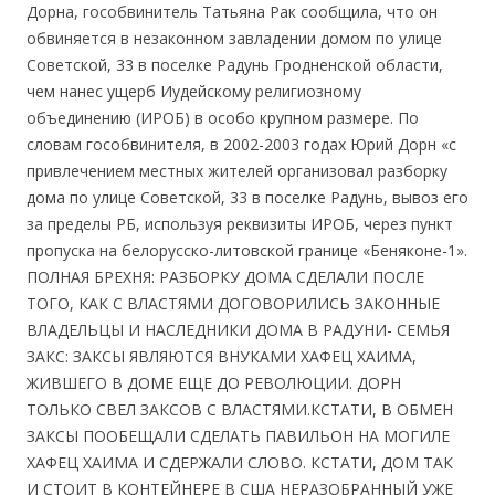
Дорна, гособвинитель Татьяна Рак сообщила, что он
обвиняется в незаконном завладении домом по улице
Советской, 33 в поселке Радунь Гродненской области,
чем нанес ущерб Иудейскому религиозному
объединению (ИРОБ) в особо крупном размере. По
словам гособвинителя, в 2002-2003 годах Юрий Дорн «с
привлечением местных жителей организовал разборку
дома по улице Советской, 33 в поселке Радунь, вывоз его
за пределы РБ, используя реквизиты ИРОБ, через пункт
пропуска на белорусско-литовской границе «Беняконе-1».
ПОЛНАЯ БРЕХНЯ: РАЗБОРКУ ДОМА СДЕЛАЛИ ПОСЛЕ
ТОГО, КАК С ВЛАСТЯМИ ДОГОВОРИЛИСЬ ЗАКОННЫЕ
ВЛАДЕЛЬЦЫ И НАСЛЕДНИКИ ДОМА В РАДУНИ- СЕМЬЯ
ЗАКС: ЗАКСЫ ЯВЛЯЮТСЯ ВНУКАМИ ХАФЕЦ ХАИМА,
ЖИВШЕГО В ДОМЕ ЕЩЕ ДО РЕВОЛЮЦИИ. ДОРН
ТОЛЬКО СВЕЛ ЗАКСОВ С ВЛАСТЯМИ.КСТАТИ, В ОБМЕН
ЗАКСЫ ПООБЕЩАЛИ СДЕЛАТЬ ПАВИЛЬОН НА МОГИЛЕ
ХАФЕЦ ХАИМА И СДЕРЖАЛИ СЛОВО. КСТАТИ, ДОМ ТАК
И СТОИТ В КОНТЕЙНЕРЕ В США НЕРАЗОБРАННЫЙ УЖЕ