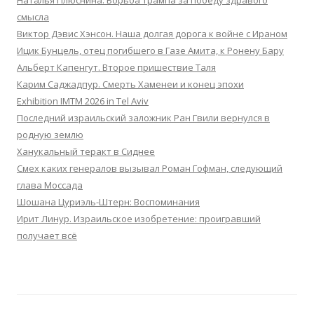
Наталья Плюснина. Борьба Трампа за победу здравого
смысла
Виктор Дэвис Хэнсон. Наша долгая дорога к войне с Ираном
Ицик Бунцель, отец погибшего в Газе Амита, к Ронену Бару
Альберт Капенгут. Второе пришествие Таля
Карим Саджадпур. Смерть Хаменеи и конец эпохи
Exhibition IMTM 2026 in Tel Aviv
Последний израильский заложник Ран Гвили вернулся в
родную землю
Ханукальный теракт в Сиднее
Смех каких генералов вызывал Роман Гофман, следующий
глава Моссада
Шошана Цуриэль-Штерн: Воспоминания
Ирит Линур. Израильское изобретение: проигравший
получает всё