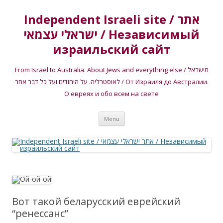
Independent Israeli site / אתר
ישראלי עצמאי / Независимый
израильский сайт
From Israel to Australia. About Jews and everything else / מישראל
לאוסטרליה. על היהודים ועל כל דבר אחר / От Израиля до Австралии.
О евреях и обо всем на свете
Skip
Menu
to
content
Вот такой беларусский еврейский
“ренессанс”