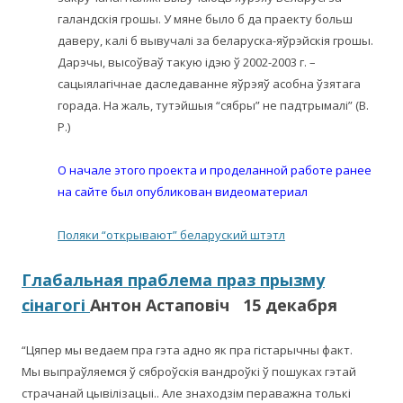
галандскія грошы. У мяне было б да праекту больш
даверу, калі б вывучалі за беларуска-яўрэйскія грошы.
Дарэчы, высоўваў такую ідэю ў 2002-2003 г. –
сацыялагічнае даследаванне яўрэяў асобна ўзятага
горада. На жаль, тутэйшыя “сябры” не падтрымалі” (В.
Р.)
О начале этого проекта и проделанной работе
ранее
на сайте был опубликован видеоматериал
Поляки “открывают” беларуский штэтл
Глабальная праблема праз прызму
сінагогі
Антон Астаповіч 15 декабря
“Цяпер мы ведаем пра гэта адно як пра гістарычны факт.
Мы выпраўляемся ў сяброўскія вандроўкі ў пошуках гэтай
страчанай цывілізацыі.. Але знаходзім пераважна толькі