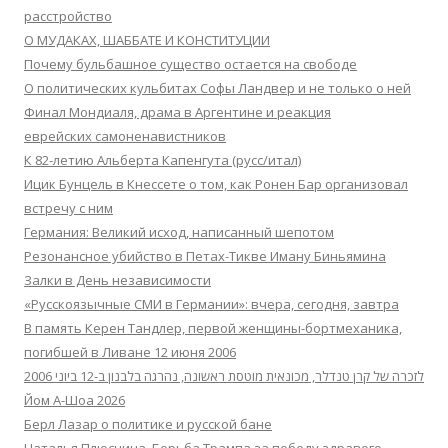
расстройство
О МУДАКАХ, ШАББАТЕ И КОНСТИТУЦИИ
Почему бульбашное существо остается на свободе
О политических кульбитах Софы Ландвер и не только о ней
Финал Мондиаля, драма в Аргентине и реакция
еврейских самоненавистников
К 82-летию Альберта Капенгута (русс/итал)
Ицик Бунцель в Кнессете о том, как Ронен Бар организовал
встречу с ним
Германия: Великий исход, написанный шепотом
Резонансное убийство в Петах-Тикве Иману Биньямина
Залки в День независимости
«Русскоязычные СМИ в Германии»: вчера, сегодня, завтра
В память Керен Тандлер, первой женщины-бортмеханика,
погибшей в Ливане 12 июня 2006
לזכרה של קרן טנדלר, מכונאית מוטסת ראשונה, נהרגה בלבנון ב-12 ביוני 2006
Йом А-Шоа 2026
Берл Лазар о политике и русской бане