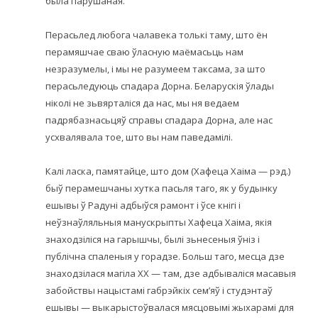
была парушаная.
Перасьлед любога чалавека толькі таму, што ён
перамяшчае сваю ўласную маёмасьць нам
незразумелы, і мы не разумеем таксама, за што
перасьледуюць спадара Дорна. Беларускія ўлады
ніколі не зьвярталіся да нас, мы ня ведаем
падрябазнасьцяў справы спадара Дорна, але нас
усхвалявала тое, што вы нам паведамілі.
Калі ласка, памятайце, што дом (Хафеца Хаіма — рэд.)
быў перамешчаны хутка пасьля таго, як у будынку
ешывы ў Радуні адбыўся рамонт і ўсе кнігі і
неўзнаўляльныя манускрыпты Хафеца Хаіма, якія
знаходзіліся на гарышчы, былі зьнесеныя ўніз і
публічна спаленыя у горадзе. Больш таго, месца дзе
знаходзілася магіла ХХ — там, дзе адбываліся масавыя
забойствы нацыстамі габрэйкіх сем’яў і студэнтаў
ешывы — выкарыстоўвалася мясцовымі жыхарамі для