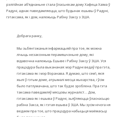
рэлігійнае аб’яднаньне стала ўласьнікам дому Хафеца Хаіма ў
Радуні, аднак паведамляецца, што будынак ешывы ў Радуні,
гэтаксама, як і дом, належыць Рабіну Заксу з ЗША.
Добрага ранку,
Мы зьбянтэжаныя інфармацыяй пра тое, як можна
лічыць незаконным перамяшчэньне дому, які
відавочна належыць Ешыве і Рабіну Заксу ў ЗША. Уся
працэдура была выкананая: мэр Радуні ведаў пра гэта,
гэтаксама як і мэр Воранава. Я думаю, што сем’і, якія
жылі ў гэтым доме, атрымалі месца жыхарства, і ўсім
было патлумачана, што так будзе зроблена. Пра гэта
таксама паведамляў мясцовы журналіст… Дом,
гэтаксама як і ешыва ў Радуні, зьяўляюцца ўласнасьцю
рабіна Закса, як і гэтая ешыва ў ЗША. Мы зусім нічога ня
ведаем пра тое, што працэдура набыцьця маёмасьці