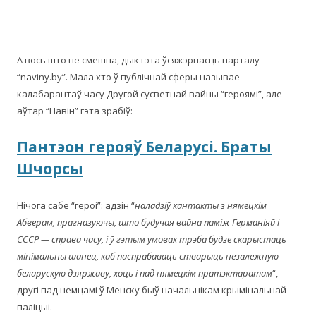
А вось што не смешна, дык гэта ўсяжэрнасць парталу
“naviny.by”. Мала хто ў публічнай сферы называе
калабарантаў часу Другой сусветнай вайны “героямі”, але
аўтар “Навін” гэта зрабіў:
Пантэон герояў Беларусі. Браты
Шчорсы
Нічога сабе “героі”: адзін “
наладзіў кантакты з нямецкім
Абверам, прагназуючы, што будучая вайна паміж Германіяй і
СССР — справа часу, і ў гэтым умовах трэба будзе скарыстаць
мінімальны шанец, каб паспрабаваць стварыць незалежную
беларускую дзяржаву, хоць і пад нямецкім пратэктаратам
“,
другі пад немцамі ў Менску быў начальнікам крымінальнай
паліцыі.