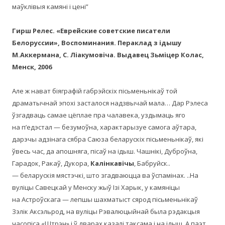
маўклівыя камяні і цені”
Гирш Релес. «Еврейские советские писатели
Белоруссии», Воспоминания. Пераклад з ідышу
М.Аккермана, С. Ліакумовіча. Выдавец Зьміцер Колас,
Менск, 2006
Але ж нават біяграфій габрэйскіх пісьменьнікаў той
драматычнай эпохі засталося надзвычай мала… Дар Рэлеса
ўзгадваць самае цёплае пра чалавека, уздымаць яго
на п’едэстал — безумоўна, характарызуе самога аўтара,
дарэчы адзінага сябра Саюза беларускіх пісьменьнікаў, які
ўвесь час, да апошняга, пісаў на ідыш. Чашнікі, Дуброўна,
Гарадок, Ракаў, Дукора,
Калінкавічы
, Бабруйск..
— беларускія мястэчкі, што згадваюцца ва ўспамінах. ..На
вуліцы Савецкай у Менску жыў Ізі Харык, у камяніцы
на Астроўскага — лепшы шахматыст сярод пісьменьнікаў
Зэлік Аксэльрод, на вуліцы Рэвалюцыйнай была рэдакцыя
часопіса «Штрэн» і ў дварах казалі таксама і на ідыш. А паэт,