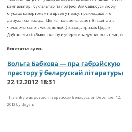
кампазытар і бухгальтар па прафэсіі Эля Савікоўскі любіў
стукаць камэртонам па дрэве ў парку, прыкладаць яго
да вуха і сьпяваць… Цёплы чалавечы сьвет. Бязьлітасны
чалавечы сьвет. Але ж, як любіў казаць празаік Цодзік
Даўгапольскі: «Выше голову и уберите задумчивость с лица!»
Вся статья здесь:
Вольга Бабкова — пра габрэйскую
прастору ў беларускай літаратуры
22.12.2012 18:31
This entry was posted in
Еврейская Беларусь
on
December 12,
2012
by
dogen
.