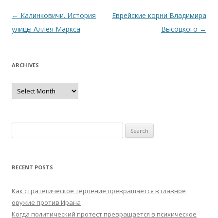
Post
←
Калинковичи. История
Еврейские корни Владимира
navigation
улицы Аллея Маркса
Высоцкого
→
ARCHIVES
Archives
Search
for:
RECENT POSTS
Как стратегическое терпение превращается в главное
оружие против Ирана
Когда политический протест превращается в психическое