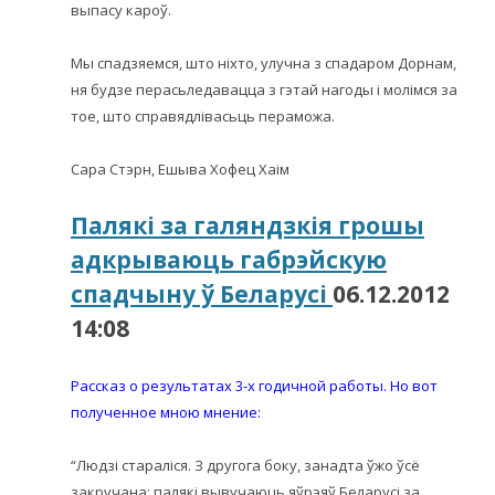
выпасу кароў.
Мы спадзяемся, што ніхто, улучна з спадаром Дорнам,
ня будзе перасьледавацца з гэтай нагоды і молімся за
тое, што справядлівасьць пераможа.
Сара Стэрн, Ешыва Хофец Хаім
Палякі за галяндзкія грошы
адкрываюць габрэйскую
спадчыну ў Беларусі
06.12.2012
14:08
Рассказ о результатах 3-х годичной работы. Но вот
полученное мною мнение:
“Людзі стараліся. З другога боку, занадта ўжо ўсё
закручана: палякі вывучаюць яўрэяў Беларусі за