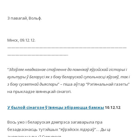
З павагай, Вольф.
Мінск, 09.12.12.
——————————————————————————————
———————————————-
“
Здзіўляе неадказнае стаўленне да помнікаў яўрэйскай гісторыі і
культуры ў Беларусі як з боку беларускай супольнасці яўрэяў, так і
з боку сусветнай дыяспары
” – піша аўтар “Рэгіянальнай газеты”
на прыкладзе івянецкай сінагогі.
У былой сінагозе ў Івянцы збіраюцца бамжы
10.12.12
Вось ужо і беларуская дэмпрэса загаварыла пра
безадказнасць тутэйшых “яўрэйскіх лідэраў”… Ды ці
ачомаюцца яны? Сумняюся.